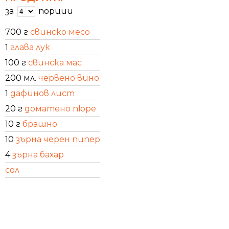
за
порции
700 г
свинско месо
1
глава лук
100 г
свинска мас
200 мл.
червено вино
1
дафинов лист
20 г
доматено пюре
10 г
брашно
10
зърна черен пипер
4
зърна бахар
сол