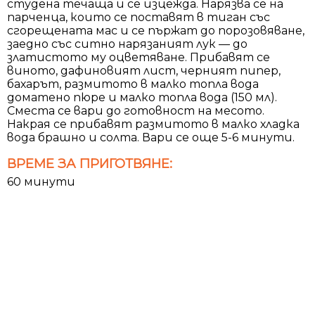
студена течаща и се изцежда. Нарязва се на
парченца, които се поставят в тиган със
сгорещената мас и се пържат до порозовяване,
заедно със ситно нарязаният лук — до
златистото му оцветяване. Прибавят се
виното, дафиновият лист, черният пипер,
бахарът, размитото в малко топла вода
доматено пюре и малко топла вода (150 мл).
Сместа се вари до готовност на месото.
Накрая се прибавят размитото в малко хладка
вода брашно и солта. Вари се още 5-6 минути.
ВРЕМЕ ЗА ПРИГОТВЯНЕ:
60 минути