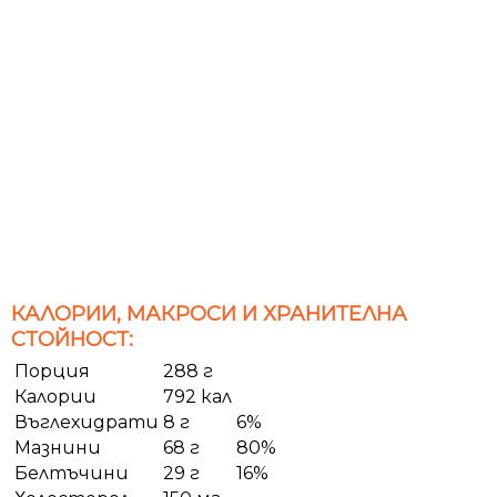
КАЛОРИИ, МАКРОСИ И ХРАНИТЕЛНА
СТОЙНОСТ:
Порция
288 г
Калории
792 кал
Въглехидрати
8 г
6%
Мазнини
68 г
80%
Белтъчини
29 г
16%