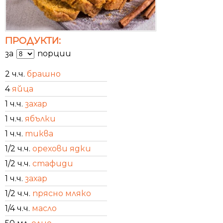
ПРОДУКТИ:
за
порции
2 ч.ч.
брашно
4
яйца
1 ч.ч.
захар
1 ч.ч.
ябълки
1 ч.ч.
тиква
1/2 ч.ч.
орехови ядки
1/2 ч.ч.
стафиди
1 ч.ч.
захар
1/2 ч.ч.
прясно мляко
1/4 ч.ч.
масло