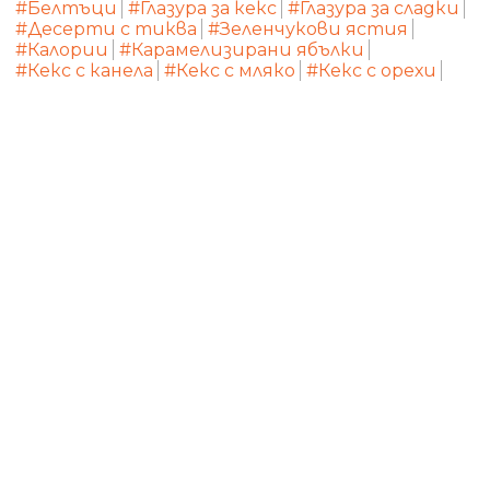
#Белтъци
#Глазура за кекс
#Глазура за сладки
#Десерти с тиква
#Зеленчукови ястия
#Калории
#Карамелизирани ябълки
#Кекс с канела
#Кекс с мляко
#Кекс с орехи