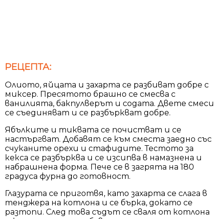
РЕЦЕПТА:
Олиото, яйцата и захарта се разбиват добре с
миксер. Пресятото брашно се смесва с
ванилията, бакпулверът и содата. Двете смеси
се съединяват и се разбъркват добре.
Ябълките и тиквата се почистват и се
настъргват. Добавят се към сместа заедно със
счуканите орехи и стафидите. Тестото за
кекса се разбърква и се изсипва в намазнена и
набрашнена форма. Пече се в загрята на 180
градуса фурна до готовност.
Глазурата се приготвя, като захарта се слага в
тенджера на котлона и се бърка, докато се
разтопи. След това съдът се сваля от котлона