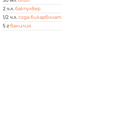
50 мл.
олио
2 ч.л.
бакпулвер
1/2 ч.л.
сода бикарбонат
5 г
ванилия