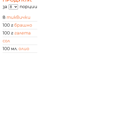
за
порции
8
тиквички
100 г
брашно
100 г
галета
сол
100 мл.
олио