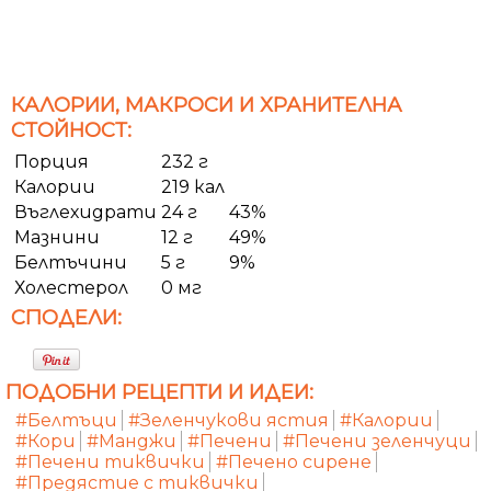
КАЛОРИИ, МАКРОСИ И ХРАНИТЕЛНА
СТОЙНОСТ:
Порция
232 г
Калории
219 кал
Въглехидрати
24 г
43%
Мазнини
12 г
49%
Белтъчини
5 г
9%
Холестерол
0 мг
СПОДЕЛИ:
ПОДОБНИ РЕЦЕПТИ И ИДЕИ:
#Белтъци
#Зеленчукови ястия
#Калории
#Кори
#Манджи
#Печени
#Печени зеленчуци
#Печени тиквички
#Печено сирене
#Предястие с тиквички