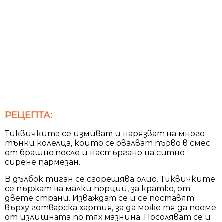
РЕЦЕПТА:
Тиквичките се измиват и нарязват на много
тънки колелца, които се овалват първо в смес
от брашно после и настъргано на ситно
сирене пармезан.
В дълбок тиган се сгорещява олио. Тиквичките
се пържат на малки порции, за кратко, от
двете страни. Изваждат се и се поставят
върху готварска хартия, за да може тя да поеме
от излишната по тях мазнина. Посоляват се и