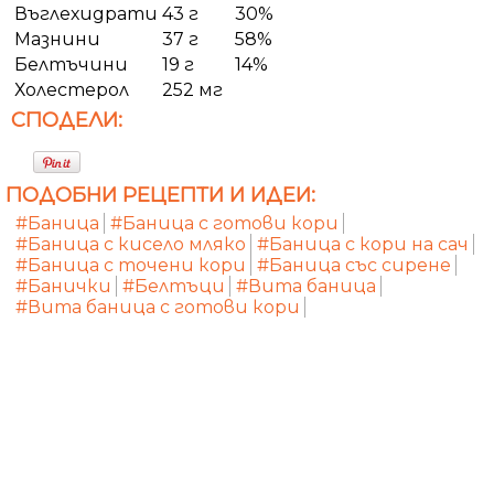
Въглехидрати
43 г
30%
Мазнини
37 г
58%
Белтъчини
19 г
14%
Холестерол
252 мг
СПОДЕЛИ:
ПОДОБНИ РЕЦЕПТИ И ИДЕИ:
#Баница
#Баница с готови кори
#Баница с кисело мляко
#Баница с кори на сач
#Баница с точени кори
#Баница със сирене
#Банички
#Белтъци
#Вита баница
#Вита баница с готови кори