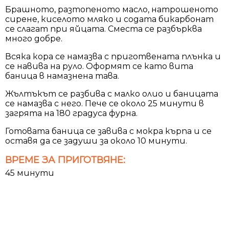
Брашното, разтопеното масло, натрошеното
сирене, киселото мляко и содата бикарбонат
се слагат при яйцата. Сместа се разбърква
много добре.
Всяка кора се намазва с приготвената плънка и
се навива на руло. Оформят се като вита
баница в намазнена тава.
Жълтъкът се разбива с малко олио и баницата
се намазва с него. Пече се около 25 минути в
загрята на 180 градуса фурна.
Готовата баница се завива с мокра кърпа и се
оставя да се задуши за около 10 минути.
ВРЕМЕ ЗА ПРИГОТВЯНЕ:
45 минути