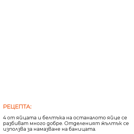
РЕЦЕПТА:
4 от яйцата и белтъка на останалото яйце се
разбиват много добре. Отделеният жълтък се
използва за намазване на баницата.