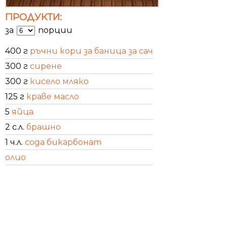
ПРОДУКТИ:
за
порции
400 г
ръчни кори за баница за сач
300 г
сирене
300 г
кисело мляко
125 г
краве масло
5
яйца
2 с.л.
брашно
1 ч.л.
сода бикарбонат
олио