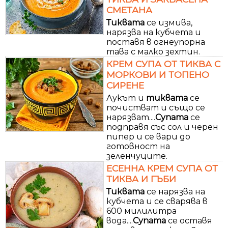
СМЕТАНА
Тиквата
се измива,
нарязва на кубчета и
поставя в огнеупорна
тава с малко зехтин.
КРЕМ СУПА ОТ ТИКВА С
МОРКОВИ И ТОПЕНО
СИРЕНЕ
Лукът и
тиквата
се
почистват и също се
нарязват....
Супата
се
подправя със сол и черен
пипер и се вари до
готовност на
зеленчуците.
ЕСЕННА КРЕМ СУПА ОТ
ТИКВА И ГЪБИ
Тиквата
се нарязва на
кубчета и се сварява в
600 милилитра
вода....
Супата
се оставя