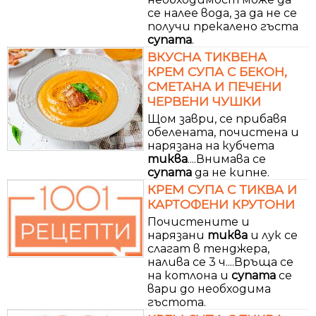
се налее вода, за да не се
получи прекалено гъста
супата
.
ВКУСНА ТИКВЕНА
КРЕМ СУПА С БЕКОН,
СМЕТАНА И ПЕЧЕНИ
ЧЕРВЕНИ ЧУШКИ
Щом заври, се прибавя
обелената, почистена и
нарязана на кубчета
тиква
....Внимава се
супата
да не кипне.
КРЕМ СУПА С ТИКВА И
КАРТОФЕНИ КРУТОНИ
Почистените и
нарязани
тиква
и лук се
слагат в тенджера,
налива се 3 ч....Връща се
на котлона и
супата
се
вари до необходима
гъстота.