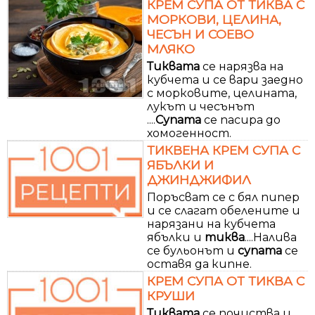
КРЕМ СУПА ОТ ТИКВА С
МОРКОВИ, ЦЕЛИНА,
ЧЕСЪН И СОЕВО
МЛЯКО
Тиквата
се нарязва на
кубчета и се вари заедно
с морковите, целината,
лукът и чесънът
....
Супата
се пасира до
хомогенност.
ТИКВЕНА КРЕМ СУПА С
ЯБЪЛКИ И
ДЖИНДЖИФИЛ
Поръсват се с бял пипер
и се слагат обелените и
нарязани на кубчета
ябълки и
тиква
....Налива
се бульонът и
супата
се
оставя да кипне.
КРЕМ СУПА ОТ ТИКВА С
КРУШИ
Тиквата
се почиства и