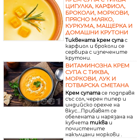
ЦИГУЛКА, КАРФИОЛ,
БРОКОЛИ, МОРКОВИ,
ПРЯСНО МЛЯКО,
КУРКУМА, МАЩЕРКА И
ДОМАШНИ КРУТОНИ
Тиквената
крем
супа
с
карфиол и броколи се
сервира с изпечените
крутони.
ВИТАМИНОЗНА КРЕМ
СУПА С ТИКВА,
МОРКОВИ, ЛУК И
ГОТВАРСКА СМЕТАНА
Крем
супата
се подправя
със сол, черен пипер и
индийско орехче на
вкус....Прибавят се
обелената и нарязана на
кубчета
тиква
и
почистените
накълцани моркови .