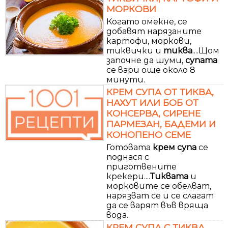
МОРКОВИ
Когато омекне, се
добавят нарязаните
картофи, моркови,
тиквички и
тиква
....Щом
започне да шуми,
супата
се вари още около 8
минути.
КРЕМ СУПА ОТ ТИКВА,
НАХУТ ИЛИ БОБ ОТ
КОНСЕРВА, СИРЕНЕ
ПАРМЕЗАН, БАДЕМИ И
КОНОПЕНО СЕМЕ
Готовата
крем
супа
се
поднася с
приготвените
крекери....
Тиквата
и
морковите се обелват,
нарязват се и се слагат
да се варят във вряща
вода.
КРЕМ СУПА С ТИКВА