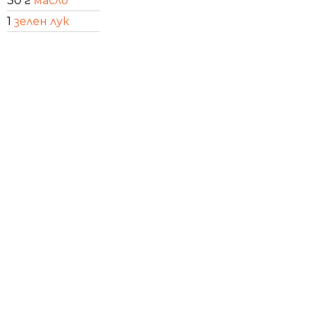
30 г
масло
1
зелен лук