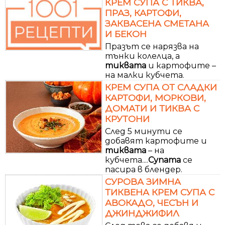
КРЕМ СУПА С ТИКВА,
ПРАЗ, КАРТОФИ,
ЗАКВАСЕНА СМЕТАНА
И БЕКОН
Празът се нарязва на
тънки колелца, а
тиквата
и картофите –
на малки кубчета.
КРЕМ СУПА ОТ СЛАДКИ
КАРТОФИ, МОРКОВИ,
ДОМАТИ И ТИКВА С
КРУТОНИ
След 5 минути се
добавят картофите и
тиквата
– на
кубчета....
Супата
се
пасира в блендер.
СУРОВА ЗИМНА
ТИКВЕНА КРЕМ СУПА С
АВОКАДО, ЧЕСЪН И
ДЖИНДЖИФИЛ