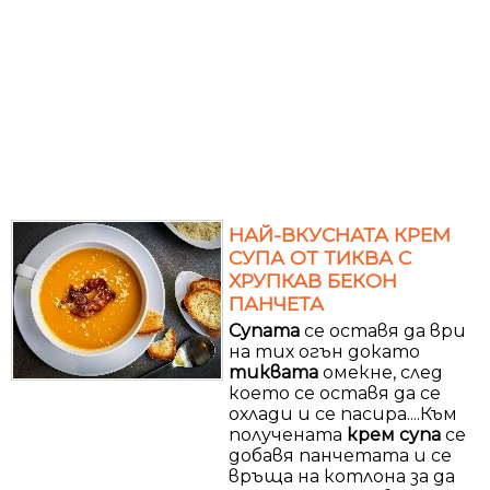
НАЙ-ВКУСНАТА КРЕМ
СУПА ОТ ТИКВА С
ХРУПКАВ БЕКОН
ПАНЧЕТА
Супата
се оставя да ври
на тих огън докато
тиквата
омекне, след
което се оставя да се
охлади и се пасира....Към
получената
крем
супа
се
добавя панчетата и се
връща на котлона за да