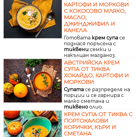
КАРТОФИ И МОРКОВИ
С КОКОСОВО МЛЯКО,
МАСЛО,
ДЖИНДЖИФИЛ И
КАНЕЛА
Готовата
крем
супа
се
поднася поръсена с
тиквени
семки и
накълцан магданоз.
АВСТРИЙСКА КРЕМ
СУПА ОТ ТИКВА
ХОКАЙДО, КАРТОФИ И
МОРКОВИ
Супата
се разпределя на
порции и се гарнира с
малко сметана и
тиквено
олио.
КРЕМ СУПА ОТ ТИКВА С
ПОРТОКАЛОВИ
КОРИЧКИ, КЪРИ И
СМЕТАНА