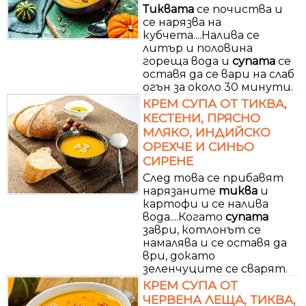
Тиквата
се почиства и
се нарязва на
кубчета....Налива се
литър и половина
гореща вода и
супата
се
оставя да се вари на слаб
огън за около 30 минути.
КРЕМ СУПА ОТ ТИКВА,
КЕСТЕНИ, ПРЯСНО
МЛЯКО, ИНДИЙСКО
ОРЕХЧЕ И СИНЬО
СИРЕНЕ
След това се прибавят
нарязаните
тиква
и
картофи и се налива
вода....Когато
супата
заври, котлонът се
намалява и се оставя да
ври, докато
зеленчуците се сварят.
КРЕМ СУПА ОТ
ЧЕРВЕНА ЛЕЩА, ТИКВА,