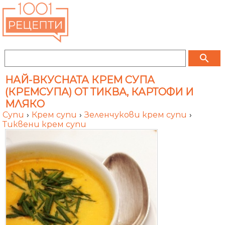
search
НАЙ-ВКУСНАТА КРЕМ СУПА
(КРЕМСУПА) ОТ ТИКВА, КАРТОФИ И
МЛЯКО
Супи
›
Крем супи
›
Зеленчукови крем супи
›
Тиквени крем супи