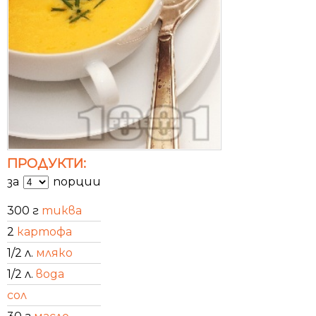
ПРОДУКТИ:
за
порции
300 г
тиква
2
картофа
1/2 л.
мляко
1/2 л.
вода
сол