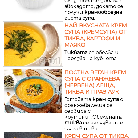
След това се добавя и
авокадото, докато се
получи
кремообразна
гъста
супа
.
НАЙ-ВКУСНАТА КРЕМ
СУПА (КРЕМСУПА) ОТ
ТИКВА, КАРТОФИ И
МЛЯКО
Тиквата
се обелва и
нарязва на кубчета.
ПОСТНА ВЕГАН КРЕМ
СУПА С ОРАНЖЕВА
(ЧЕРВЕНА) ЛЕЩА,
ТИКВА И ПРАЗ ЛУК
Готовата
крем
супа
с
оранжева леща се
сервира с
крутони....Обелената
тиква
се нарязва и се
слага в тава.
КРЕМ СУПА ОТ ТИКВА,