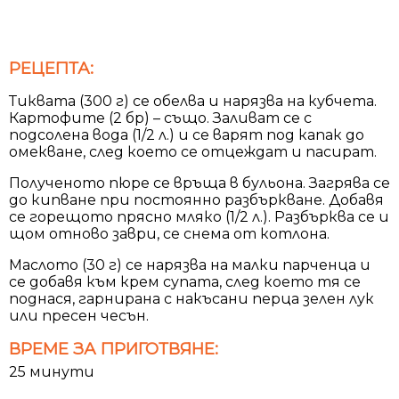
РЕЦЕПТА:
Тиквата (300 г) се обелва и нарязва на кубчета.
Картофите (2 бр) – също. Заливат се с
подсолена вода (1/2 л.) и се варят под капак до
омекване, след което се отцеждат и пасират.
Полученото пюре се връща в бульона. Загрява се
до кипване при постоянно разбъркване. Добавя
се горещото прясно мляко (1/2 л.). Разбърква се и
щом отново заври, се снема от котлона.
Маслото (30 г) се нарязва на малки парченца и
се добавя към крем супата, след което тя се
поднася, гарнирана с накъсани перца зелен лук
или пресен чесън.
ВРЕМЕ ЗА ПРИГОТВЯНЕ:
25 минути