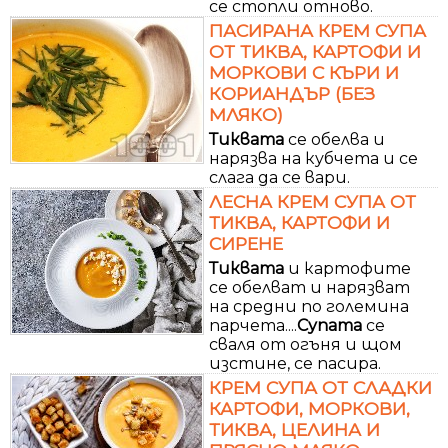
се стопли отново.
ПАСИРАНА КРЕМ СУПА
ОТ ТИКВА, КАРТОФИ И
МОРКОВИ С КЪРИ И
КОРИАНДЪР (БЕЗ
МЛЯКО)
Тиквата
се обелва и
нарязва на кубчета и се
слага да се вари.
ЛЕСНА КРЕМ СУПА ОТ
ТИКВА, КАРТОФИ И
СИРЕНЕ
Тиквата
и картофите
се обелват и нарязват
на средни по големина
парчета....
Супата
се
сваля от огъня и щом
изстине, се пасира.
КРЕМ СУПА ОТ СЛАДКИ
КАРТОФИ, МОРКОВИ,
ТИКВА, ЦЕЛИНА И