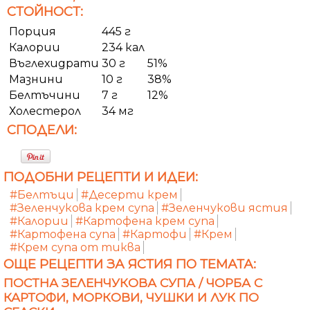
СТОЙНОСТ:
Порция
445 г
Калории
234 кал
Въглехидрати
30 г
51%
Мазнини
10 г
38%
Белтъчини
7 г
12%
Холестерол
34 мг
СПОДЕЛИ:
ПОДОБНИ РЕЦЕПТИ И ИДЕИ:
#Белтъци
#Десерти крем
#Зеленчукова крем супа
#Зеленчукови ястия
#Калории
#Картофена крем супа
#Картофена супа
#Картофи
#Крем
#Крем супа от тиква
ОЩЕ РЕЦЕПТИ ЗА ЯСТИЯ ПО ТЕМАТА:
ПОСТНА ЗЕЛЕНЧУКОВА СУПА / ЧОРБА С
КАРТОФИ, МОРКОВИ, ЧУШКИ И ЛУК ПО