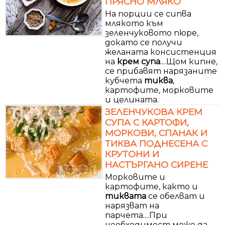
ПРЯСНО МЛЯКО
На порции се сипва
млякото към
зеленчуковото пюре,
докато се получи
желаната консистенция
на
крем
супа
....Щом кипне,
се прибавят нарязаните
кубчета
тиква
,
картофите, морковите
и целината.
ЗЕЛЕНЧУКОВА КРЕМ
СУПА С КАРТОФИ,
МОРКОВИ, СПАНАК И
ТИКВА ПОДНЕСЕНА С
КРУТОНИ И
НАСТЪРГАНО СИРЕНЕ
Морковите и
картофите, както и
тиквата
се обелват и
нарязват на
парчета....При
необходимост може да