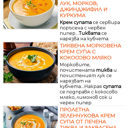
ЛУК, МОРКОВ,
ДЖИНДЖИФИЛ И
КУРКУМА
Крем
супата
се сервира
поръсена с червен
пипер....
Тиквата
се
нарязва на кубчета.
ТИКВЕНА МОРКОВЕНА
КРЕМ СУПА С
КОКОСОВО МЛЯКО
Морковите,
почистената
тиква
и
почистеният лук се
нарязват на
кубчета....Накрая
супата
се подправя с кокосово
мляко, лимонов сок и
черен пипер.
ПРОЛЕТНА
ЗЕЛЕНЧУКОВА КРЕМ
СУПА ОТ ПЕЧЕНА
ТИКВА И ЗАКВАСЕНА