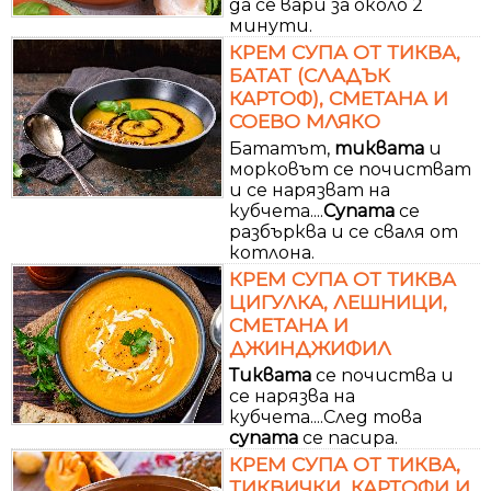
да се вари за около 2
минути.
КРЕМ СУПА ОТ ТИКВА,
БАТАТ (СЛАДЪК
КАРТОФ), СМЕТАНА И
СОЕВО МЛЯКО
Бататът,
тиквата
и
морковът се почистват
и се нарязват на
кубчета....
Супата
се
разбърква и се сваля от
котлона.
КРЕМ СУПА ОТ ТИКВА
ЦИГУЛКА, ЛЕШНИЦИ,
СМЕТАНА И
ДЖИНДЖИФИЛ
Тиквата
се почиства и
се нарязва на
кубчета....След това
супата
се пасира.
КРЕМ СУПА ОТ ТИКВА,
ТИКВИЧКИ, КАРТОФИ И