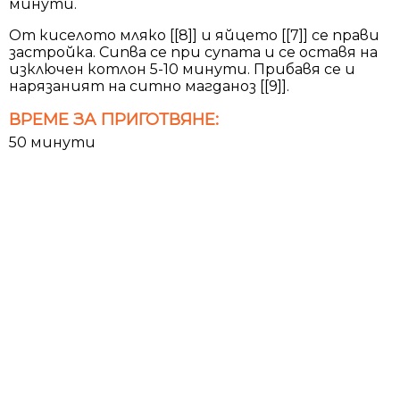
минути.
От киселото мляко [[8]] и яйцето [[7]] се прави
застройка. Сипва се при супата и се оставя на
изключен котлон 5-10 минути. Прибавя се и
нарязаният на ситно магданоз [[9]].
ВРЕМЕ ЗА ПРИГОТВЯНЕ:
50 минути