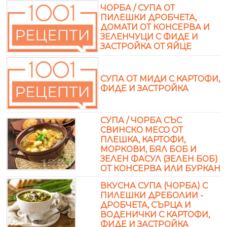
ЧОРБА / СУПА ОТ
ПИЛЕШКИ ДРОБЧЕТА,
ДОМАТИ ОТ КОНСЕРВА И
ЗЕЛЕНЧУЦИ С ФИДЕ И
ЗАСТРОЙКА ОТ ЯЙЦЕ
СУПА ОТ МИДИ С КАРТОФИ,
ФИДЕ И ЗАСТРОЙКА
СУПА / ЧОРБА СЪС
СВИНСКО МЕСО ОТ
ПЛЕШКА, КАРТОФИ,
МОРКОВИ, БЯЛ БОБ И
ЗЕЛЕН ФАСУЛ (ЗЕЛЕН БОБ)
ОТ КОНСЕРВА ИЛИ БУРКАН
ВКУСНА СУПА (ЧОРБА) С
ПИЛЕШКИ ДРЕБОЛИИ -
ДРОБЧЕТА, СЪРЦА И
ВОДЕНИЧКИ С КАРТОФИ,
ФИДЕ И ЗАСТРОЙКА