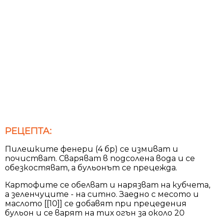
РЕЦЕПТА:
Пилешките фенери (4 бр) се измиват и
почистват. Сваряват в подсолена вода и се
обезкостяват, а бульонът се прецежда.
Картофите се обелват и нарязват на кубчета,
а зеленчуците - на ситно. Заедно с месото и
маслото [[10]] се добавят при прецедения
бульон и се варят на тих огън за около 20