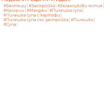
#Белтъци
#Застройка
#Зеленчукови ястия
#Калории
#Манджи
#Пилешка супа
#Пилешка супа с картофи
#Пилешка супа със застройка
#Пилешко
#Супа