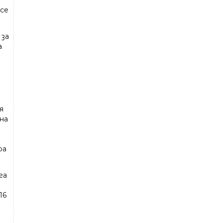
 се
 за
а
я
на
ра
га
16