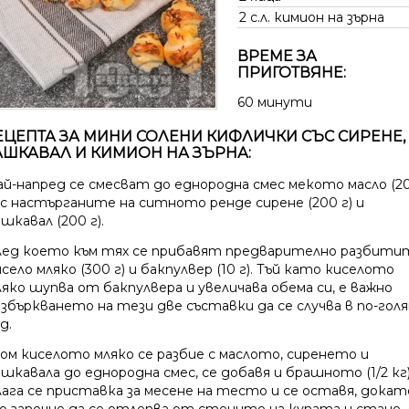
2 с.л.
кимион на зърна
ВРЕМЕ ЗА
ПРИГОТВЯНЕ:
60 минути
ЕЦЕПТА ЗА МИНИ СОЛЕНИ КИФЛИЧКИ СЪС СИРЕНЕ,
АШКАВАЛ И КИМИОН НА ЗЪРНА:
ай-напред се смесват до еднородна смес мекото масло (2
) с настърганите на ситното ренде сирене (200 г) и
шкавал (200 г).
лед което към тях се прибавят предварително разбити
село мляко (300 г) и бакпулвер (10 г). Тъй като киселото
ляко шупва от бакпулвера и увеличава обема си, е важно
азбъркването на тези две съставки да се случва в по-гол
д.
ом киселото мляко се разбие с маслото, сиренето и
шкавала до еднородна смес, се добавя и брашното (1/2 кг)
лага се приставка за месене на тесто и се оставя, докат