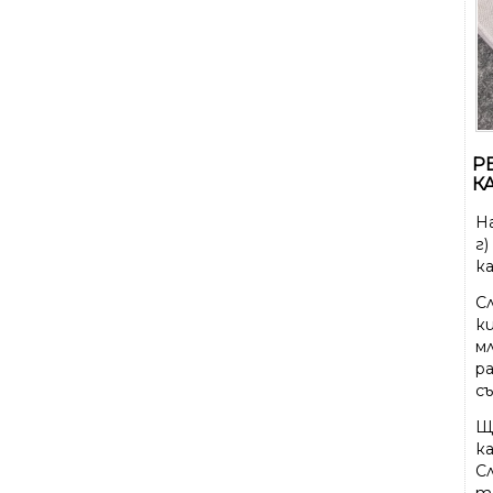
Р
К
Н
г
ка
С
ки
м
р
съ
Щ
ка
С