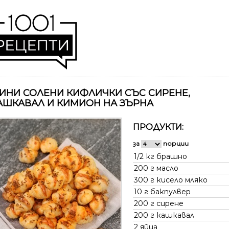
ИНИ СОЛЕНИ КИФЛИЧКИ СЪС СИРЕНЕ,
АШКАВАЛ И КИМИОН НА ЗЪРНА
ПРОДУКТИ:
за
порции
1/2 кг
брашно
200 г
масло
300 г
кисело мляко
10 г
бакпулвер
200 г
сирене
200 г
кашкавал
2
яйца