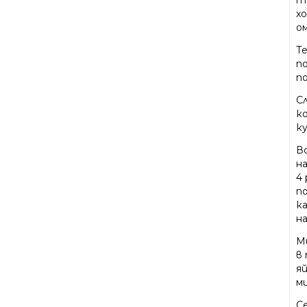
т
х
ом
Т
п
п
С
ко
ку
В
на
4 
п
к
на
М
в
яй
м
С