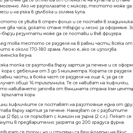
о започне да се отлепва от стените на купата и стане
омогенно. Ако не разполагате с миксер, тестото може да
еси и на ръка в дълбока и голяма купа.
естото се увива в стреч фолио и се поставя в хладилника
оне два часа, докато стане твърдо и лесно за оформяне. З
о-бързи резултати може да се постави и във фризера.
лед това тестото се разделя на 8 равни части, всяка от
ито е около 170-180 грама. Лесно е, ако се използва
хненска везна.
сяка топка се разточва върху хартия за печене и се оформ
 кора с дебелина от 3 до 5 милиметра. Кората се разделя 
равни части, а всяка част се разделя на още 4, за да се
олучат общо 16 триъгълника. Те се навиват на кифлички,
ато навиването започва от външната страна към центъ
 кръглата кора.
ини кифличките се поставят на разстояние една от дру
 тава върху хартия за печене. Намазват се с разбитите
ца (2 бр), и се поръсват с кимион на зърна (2 с.л.). Пекат се 
инути в предварително загрята до 200 градуса фурна.
ервират се топли, но и студени са великолепни на вкус.