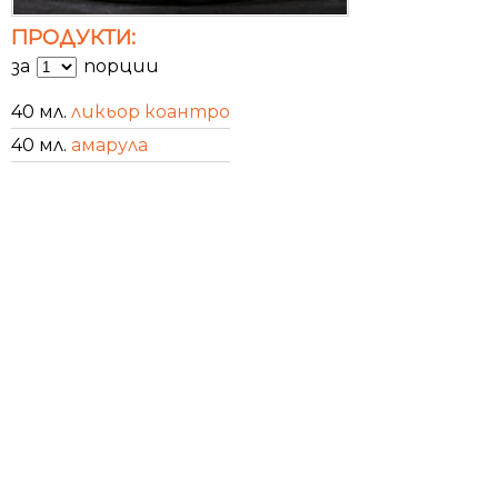
ПРОДУКТИ:
за
порции
40 мл.
ликьор коантро
40 мл.
амарула