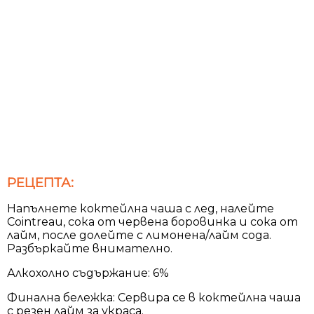
РЕЦЕПТА:
Напълнете коктейлна чаша с лед, налейте
Cointreau, сока от червена боровинка и сока от
лайм, после долейте с лимонена/лайм сода.
Разбъркайте внимателно.
Алкохолно съдържание: 6%
Финална бележка: Сервира се в коктейлна чаша
с резен лайм за украса.