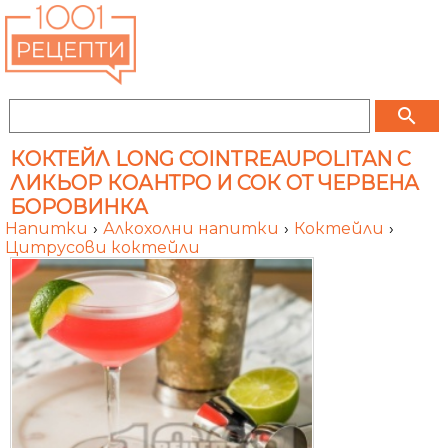
search
КОКТЕЙЛ LONG COINTREAUPOLITAN С
ЛИКЬОР КОАНТРО И СОК ОТ ЧЕРВЕНА
БОРОВИНКА
Напитки
›
Алкохолни напитки
›
Коктейли
›
Цитрусови коктейли