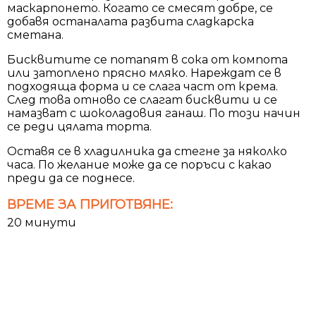
маскарпонето. Когато се смесят добре, се
добавя останалата разбита сладкарска
сметана.
Бисквитите се потапят в сока от компота
или затоплено прясно мляко. Нареждат се в
подходяща форма и се слага част от крема.
След това отново се слагат бисквити и се
намазват с шоколадовия ганаш. По този начин
се реди цялата торта.
Оставя се в хладилника да стегне за няколко
часа. По желание може да се поръси с какао
преди да се поднесе.
ВРЕМЕ ЗА ПРИГОТВЯНЕ:
20 минути