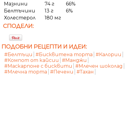
Мазнини
74 г
66%
Белтъчини
13 г
6%
Холестерол
180 мг
СПОДЕЛИ:
ПОДОБНИ РЕЦЕПТИ И ИДЕИ:
#Белтъци
#Бисквитена торта
#Калории
#Компот от кайсии
#Манджи
#Маскарпоне с бисквити
#Млечен шоколад
#Млечна торта
#Печени
#Тахан