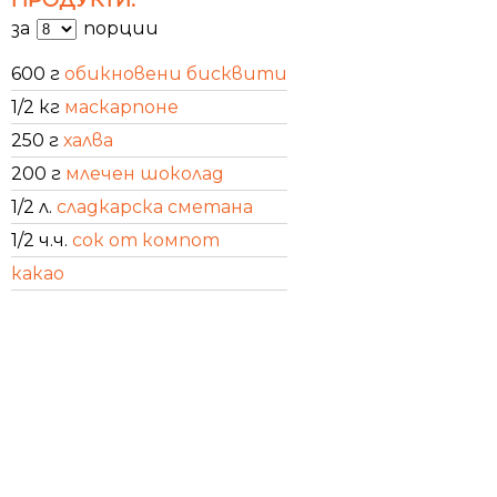
за
порции
600 г
обикновени бисквити
1/2 кг
маскарпоне
250 г
халва
200 г
млечен шоколад
1/2 л.
сладкарска сметана
1/2 ч.ч.
сок от компот
какао