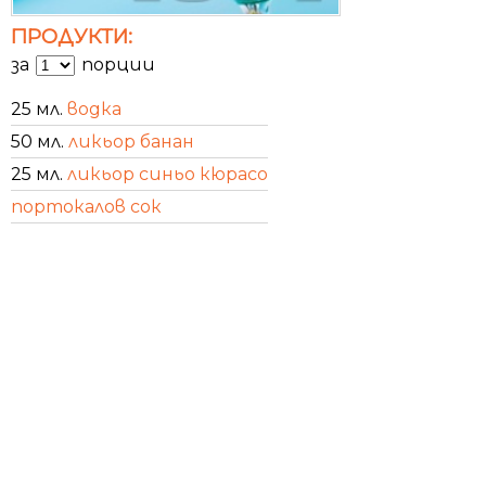
ПРОДУКТИ:
за
порции
25 мл.
водка
50 мл.
ликьор банан
25 мл.
ликьор синьо кюрасо
портокалов сок