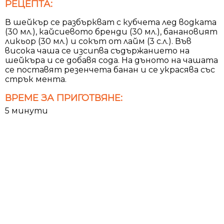
РЕЦЕПТА:
В шейкър се разбъркват с кубчета лед водката
(30 мл.), кайсиевото бренди (30 мл.), банановият
ликьор (30 мл.) и сокът от лайм (3 с.л.). Във
висока чаша се изсипва съдържанието на
шейкъра и се добавя сода. На дъното на чашата
се поставят резенчета банан и се украсява със
стрък мента.
ВРЕМЕ ЗА ПРИГОТВЯНЕ:
5 минути