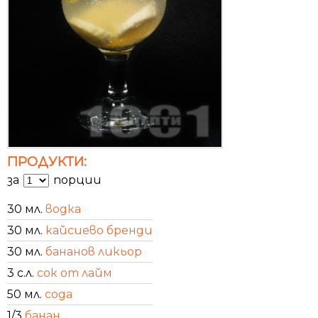
ПРОДУКТИ:
за
порции
30 мл.
водка
30 мл.
кайсиево бренди
30 мл.
бананов ликьор
3 с.л.
сок от лайм
50 мл.
сода
1/3
банан