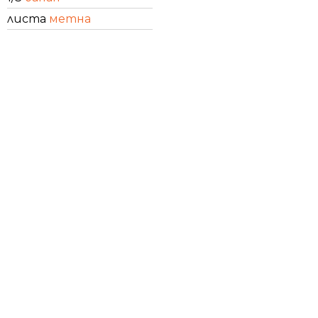
листа
метна