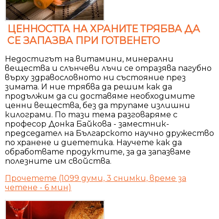
ЦЕННОСТТА НА ХРАНИТЕ ТРЯБВА ДА
СЕ ЗАПАЗВА ПРИ ГОТВЕНЕТО
Недостигът на витамини, минерални
вещества и слънчеви лъчи се отразява пагубно
върху здравословното ни състояние през
зимата. И ние трябва да решим как да
продължим да си доставяме необходимите
ценни вещества, без да трупаме излишни
килограми. По тази тема разговаряме с
професор Донка Байкова - заместник-
председател на Българското научно дружество
по хранене и диететика. Научете как да
обработвате продуктите, за да запазваме
полезните им свойства.
Прочетете (1099 думи, 3 снимки, време за
четене - 6 мин)