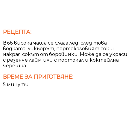
РЕЦЕПТА:
Във висока чаша се слага лед, след това
водката, ликьорът, портокаловият сок и
накрая сокът от боровинки. Може да се украси
с резенче лайм или с портокал и коктейлна
черешка.
ВРЕМЕ ЗА ПРИГОТВЯНЕ:
5 минути