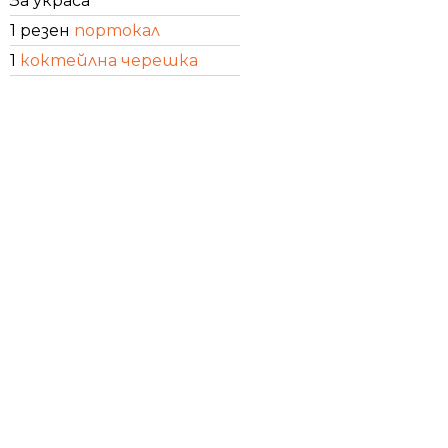
За украса
1 резен
портокал
1
коктейлна черешка