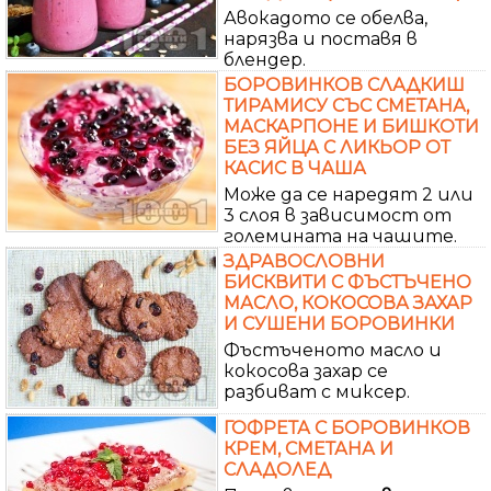
Авокадото се обелва,
нарязва и поставя в
блендер.
БОРОВИНКОВ СЛАДКИШ
ТИРАМИСУ СЪС СМЕТАНА,
МАСКАРПОНЕ И БИШКОТИ
БЕЗ ЯЙЦА С ЛИКЬОР ОТ
КАСИС В ЧАША
Може да се наредят 2 или
3 слоя в зависимост от
големината на чашите.
ЗДРАВОСЛОВНИ
БИСКВИТИ С ФЪСТЪЧЕНО
МАСЛО, КОКОСОВА ЗАХАР
И СУШЕНИ БОРОВИНКИ
Фъстъченото масло и
кокосова захар се
разбиват с миксер.
ГОФРЕТА С БОРОВИНКОВ
КРЕМ, СМЕТАНА И
СЛАДОЛЕД