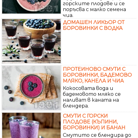
горските плодове и се
поръсва с малко семена
чиа.
ДОМАШЕН ЛИКЬОР ОТ
БОРОВИНКИ С ВОДКА
ПРОТЕИНОВО СМУТИ С
БОРОВИНКИ, БАДЕМОВО
МЛЯКО, КАНЕЛА И ЧИА
Кокосовата вода и
бадемовото мляко се
наливат в каната на
блендера.
СМУТИ С ГОРСКИ
ПЛОДОВЕ (КЪПИНИ,
БОРОВИНКИ) И БАНАН
Смутито се блендира до