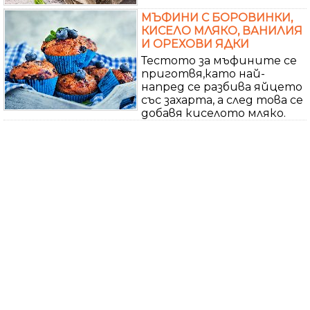
МЪФИНИ С БОРОВИНКИ,
КИСЕЛО МЛЯКО, ВАНИЛИЯ
И ОРЕХОВИ ЯДКИ
Тестото за мъфините се
приготвя,като най-
напред се разбива яйцето
със захарта, а след това се
добавя киселото мляко.