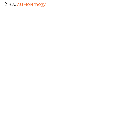
2 ч.л.
лимонтозу