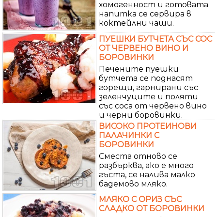
хомогенност и готовата
напитка се сервира в
коктейлни чаши.
ПУЕШКИ БУТЧЕТА СЪС СОС
ОТ ЧЕРВЕНО ВИНО И
БОРОВИНКИ
Печените пуешки
бутчета се поднасят
горещи, гарнирани със
зеленчуците и поляти
със соса от червено вино
и черни боровинки.
ВИСОКО ПРОТЕИНОВИ
ПАЛАЧИНКИ С
БОРОВИНКИ
Сместа отново се
разбърква, ако е много
гъста, се налива малко
бадемово мляко.
МЛЯКО С ОРИЗ СЪС
СЛАДКО ОТ БОРОВИНКИ