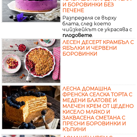
И БОРОВИНКИ БЕЗ
ПЕЧЕНЕ
Разпределя се върху
блата, след което
чийзкейкът се украсява с
плодовете
.
ЛЕСЕН ДЕСЕРТ КРАМБЪЛ С
ЯБЪЛКИ И ЧЕРВЕНИ
БОРОВИНКИ
ЛЕСНА ДОМАШНА
ФРЕНСКА СЕЛСКА ТОРТА С
МЕДЕНИ БЛАТОВЕ И
МЛЕЧЕН КРЕМ ОТ ЦЕДЕНО
КИСЕЛО МЛЯКО И
ЗАКВАСЕНА СМЕТАНА С
ПРЕСНИ БОРОВИНКИ И
КЪПИНИ