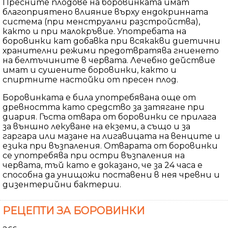
Пресните плодове на боровинката имат
благоприятено влияние върху ендокринната
система (при менструални разстройства),
както и при малокръвие. Употребата на
боровинки кат добавка при всякакви диетични
хранителни режими предотвратява гниенето
на белтъчините в червата. Лечебно действие
имат и сушените боровинки, както и
спиртните настойки от пресен плод.
Боровинката е била употребявана още от
древността като средство за затягане при
диария. Гъста отвара от боровинки се прилага
за външно лекуване на екземи, а също и за
гаргара или мазане на лигавицата на венците и
езика при възпаления. Отварата от боровинки
се употребява при остри възпаления на
червата, тъй като е доказано, че за 24 часа е
способна да унищожи поставени в нея чревни и
дизентерийни бактерии.
РЕЦЕПТИ ЗА БОРОВИНКИ