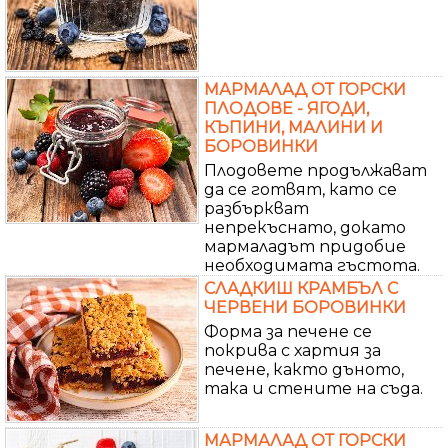
МАРМАЛАД ОТ ГОРСКИ
ПЛОДОВЕ - ЯГОДИ,
КЪПИНИ, МАЛИНИ И
БОРОВИНКИ
Плодовете продължават
да се готвят, като се
разбъркват
непрекъснато, докато
мармаладът придобие
необходимата гъстота.
СЛАДКИШ КРАМБЪЛ С
ЧЕРВЕНИ БОРОВИНКИ
Форма за печене се
покрива с хартия за
печене, както дъното,
така и стените на съда.
МАРМАЛАД ОТ ГОРСКИ