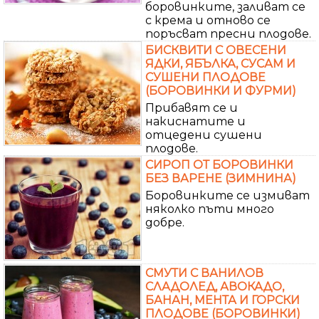
боровинките, заливат се
с крема и отново се
поръсват пресни плодове.
БИСКВИТИ С ОВЕСЕНИ
ЯДКИ, ЯБЪЛКА, СУСАМ И
СУШЕНИ ПЛОДОВЕ
(БОРОВИНКИ И ФУРМИ)
Прибавят се и
накиснатите и
отцедени сушени
плодове.
СИРОП ОТ БОРОВИНКИ
БЕЗ ВАРЕНЕ (ЗИМНИНА)
Боровинките се измиват
няколко пъти много
добре.
СМУТИ С ВАНИЛОВ
СЛАДОЛЕД, АВОКАДО,
БАНАН, МЕНТА И ГОРСКИ
ПЛОДОВЕ (БОРОВИНКИ)