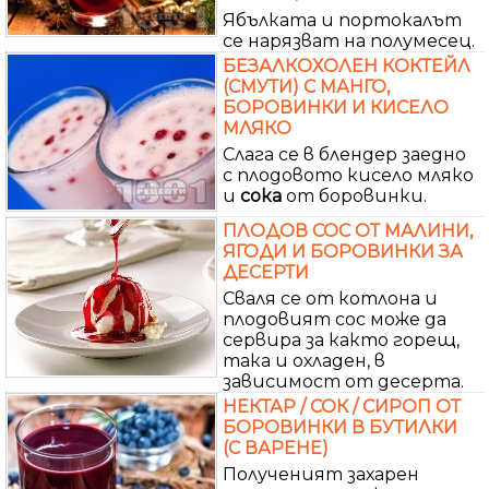
Ябълката и портокалът
се нарязват на полумесец.
БЕЗАЛКОХОЛЕН КОКТЕЙЛ
(СМУТИ) С МАНГО,
БОРОВИНКИ И КИСЕЛО
МЛЯКО
Слага се в блендер заедно
с плодовото кисело мляко
и
сока
от боровинки.
ПЛОДОВ СОС ОТ МАЛИНИ,
ЯГОДИ И БОРОВИНКИ ЗА
ДЕСЕРТИ
Сваля се от котлона и
плодовият сос може да
сервира за както горещ,
така и охладен, в
зависимост от десерта.
НЕКТАР / СОК / СИРОП ОТ
БОРОВИНКИ В БУТИЛКИ
(С ВАРЕНЕ)
Полученият захарен