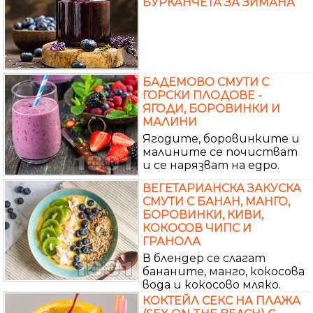
БУРКАНЧЕТА ЗА ЗИМАНА
БАДЕМОВО СМУТИ С
ГОРСКИ ПЛОДОВЕ -
ЯГОДИ, БОРОВИНКИ И
МАЛИНИ
Ягодите, боровинките и
малините се почистват
и се нарязват на едро.
ВЕГЕТАРИАНСКА ЗАКУСКА
СМУТИ С БАНАН, МАНГО,
БОРОВИНКИ, КИВИ,
КОКОСОВ ЧИПС И
ГРАНОЛА
В блендер се слагат
бананите, манго, кокосова
вода и кокосово мляко.
КОКТЕЙЛ СЕКС НА ПЛАЖА