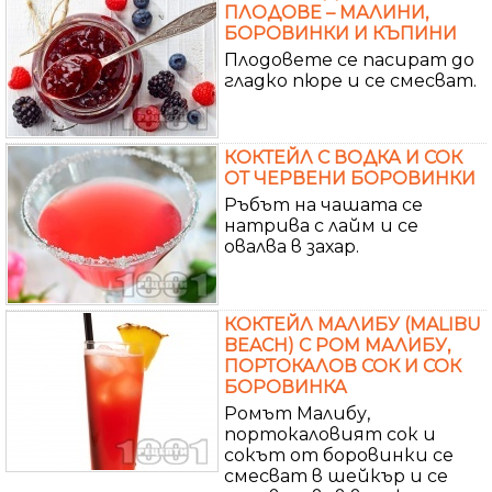
ПЛОДОВЕ – МАЛИНИ,
БОРОВИНКИ И КЪПИНИ
Плодовете се пасират до
гладко пюре и се смесват.
КОКТЕЙЛ С ВОДКА И СОК
ОТ ЧЕРВЕНИ БОРОВИНКИ
Ръбът на чашата се
натрива с лайм и се
овалва в захар.
КОКТЕЙЛ МАЛИБУ (MALIBU
BEACH) С РОМ МАЛИБУ,
ПОРТОКАЛОВ СОК И СОК
БОРОВИНКА
Ромът Малибу,
портокаловият сок и
сокът от боровинки се
смесват в шейкър и се