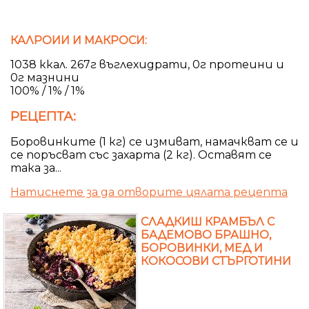
КАЛРОИИ И МАКРОСИ:
1038 ккал. 267г въглехидрати, 0г протеини и
0г мазнини
100% / 1% / 1%
РЕЦЕПТА:
Боровинките (1 кг) се измиват, намачкват се и
се поръсват със захарта (2 кг). Оставят се
така за...
Натиснете за да отворите цялата рецепта
СЛАДКИШ КРАМБЪЛ С
БАДЕМОВО БРАШНО,
БОРОВИНКИ, МЕД И
КОКОСОВИ СТЪРГОТИНИ