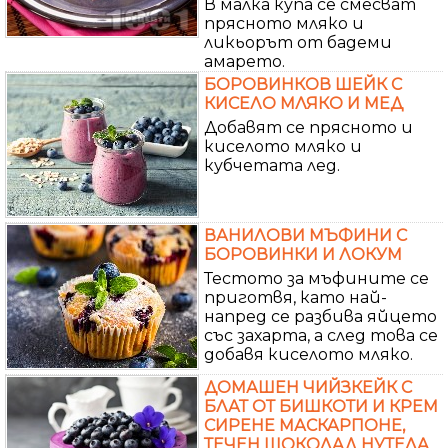
В малка купа се смесват
прясното мляко и
ликьорът от бадеми
амарето.
БОРОВИНКОВ ШЕЙК С
КИСЕЛО МЛЯКО И МЕД
Добавят се прясното и
киселото мляко и
кубчетата лед.
ВАНИЛОВИ МЪФИНИ С
БОРОВИНКИ И ЛОКУМ
Тестото за мъфините се
приготвя, като най-
напред се разбива яйцето
със захарта, а след това се
добавя киселото мляко.
ДОМАШЕН ЧИЙЗКЕЙК С
БЛАТ ОТ БИШКОТИ И КРЕМ
СИРЕНЕ МАСКАРПОНЕ,
ТЕЧЕН ШОКОЛАД НУТЕЛА