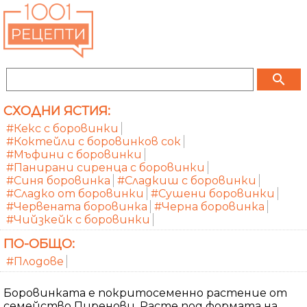
search
СХОДНИ ЯСТИЯ:
#Кекс с боровинки
#Коктейли с боровинков сок
#Мъфини с боровинки
#Панирани сиренца с боровинки
#Синя боровинка
#Сладкиш с боровинки
#Сладко от боровинки
#Сушени боровинки
#Червената боровинка
#Черна боровинка
#Чийзкейк с боровинки
ПО-ОБЩО:
#Плодове
Боровинката е покритосеменно растение от
семейство Пиренови. Расте под формата на