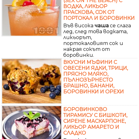
(SEX ON THE BEACH) С
ВОДКА, ЛИКЬОР
ПРАСКОВА, СОК ОТ
ПОРТОКАЛ И БОРОВИНКИ
Във висока
чаша
се слага
лед, след това водката,
ликьорът,
портокаловият сок и
накрая сокът от
боровинки.
ВКУСНИ МЪФИНИ С
ОВЕСЕНИ ЯДКИ, ТРИЦИ,
ПРЯСНО МЛЯКО,
ПЪЛНОЗЪРНЕСТО
БРАШНО, БАНАНИ,
БОРОВИНКИ И ОРЕХИ
БОРОВИНКОВО
ТИРАМИСУ С БИШКОТИ,
СИРЕНЕ МАСКАРПОНЕ,
ЛИКЬОР АМАРЕТО И
СЛАДКО