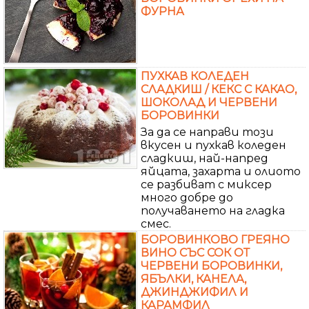
ФУРНА
ПУХКАВ КОЛЕДЕН
СЛАДКИШ / КЕКС С КАКАО,
ШОКОЛАД И ЧЕРВЕНИ
БОРОВИНКИ
За да се направи този
вкусен и пухкав коледен
сладкиш, най-напред
яйцата, захарта и олиото
се разбиват с миксер
много добре до
получаването на гладка
смес.
БОРОВИНКОВО ГРЕЯНО
ВИНО СЪС СОК ОТ
ЧЕРВЕНИ БОРОВИНКИ,
ЯБЪЛКИ, КАНЕЛА,
ДЖИНДЖИФИЛ И
КАРАМФИЛ