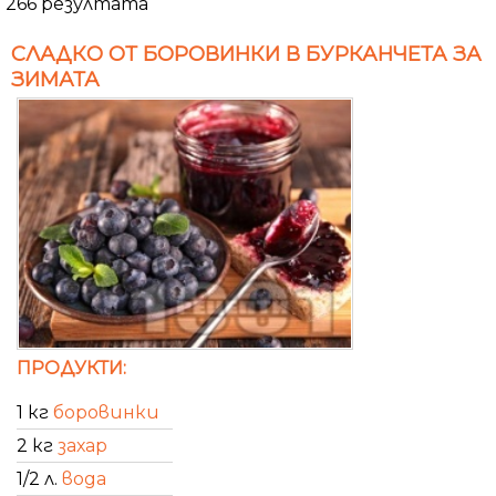
266 резултата
СЛАДКО ОТ БОРОВИНКИ В БУРКАНЧЕТА ЗА
ЗИМАТА
ПРОДУКТИ:
1 кг
боровинки
2 кг
захар
1/2 л.
вода