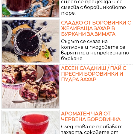
сироп се прецежда и се
смесва с боровинковото
пюре.
СЛАДКО ОТ БОРОВИНКИ С
ЖЕЛИРАЩА ЗАХАР В
БУРКАНИ ЗА ЗИМАТА
Съдът се слага на
котлона и плодовете се
варят при непрекъснато
бъркане.
ЛЕСЕН СЛАДКИШ / ПАЙ С
ПРЕСНИ БОРОВИНКИ И
ПУДРА ЗАХАР
АРОМАТЕН ЧАЙ ОТ
ЧЕРВЕНА БОРОВИНКА
След това се прибавят
захарта, соковете от