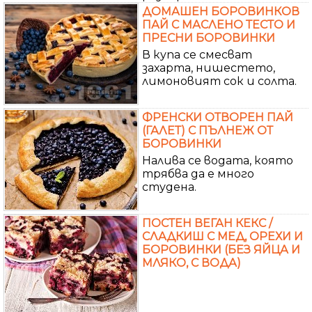
ДОМАШЕН БОРОВИНКОВ
ПАЙ С МАСЛЕНО ТЕСТО И
ПРЕСНИ БОРОВИНКИ
В купа се смесват
захарта, нишестето,
лимоновият сок и солта.
ФРЕНСКИ ОТВОРЕН ПАЙ
(ГАЛЕТ) С ПЪЛНЕЖ ОТ
БОРОВИНКИ
Налива се водата, която
трябва да е много
студена.
ПОСТЕН ВЕГАН КЕКС /
СЛАДКИШ С МЕД, ОРЕХИ И
БОРОВИНКИ (БЕЗ ЯЙЦА И
МЛЯКО, С ВОДА)