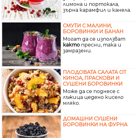
лимона и портокала,
зърна карамфил и канела.
СМУТИ С МАЛИНИ,
БОРОВИНКИ И БАНАН
Могат да се използват
както
пресни, така и
замразени.
ПЛОДОВАТА САЛАТА ОТ
КИНОА, ПРАСКОВИ И
СУШЕНИ БОРОВИНКИ
Може да се поднесе с
лъжица цедено кисело
мляко.
ДОМАШНИ СУШЕНИ
БОРОВИНКИ НА ФУРНА