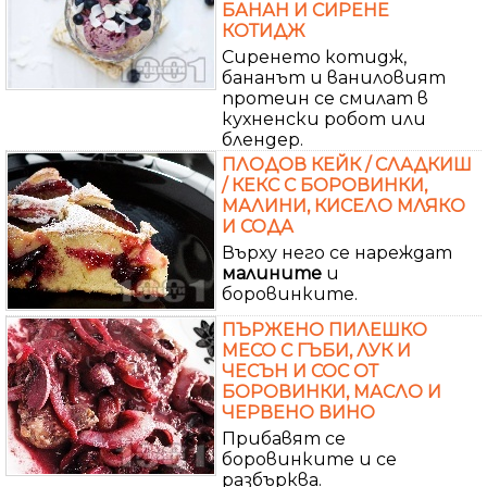
БАНАН И СИРЕНЕ
КОТИДЖ
Сиренето котидж,
бананът и ваниловият
протеин се смилат в
кухненски робот или
блендер.
ПЛОДОВ КЕЙК / СЛАДКИШ
/ КЕКС С БОРОВИНКИ,
МАЛИНИ, КИСЕЛО МЛЯКО
И СОДА
Върху него се нареждат
малините
и
боровинките.
ПЪРЖЕНО ПИЛЕШКО
МЕСО С ГЪБИ, ЛУК И
ЧЕСЪН И СОС ОТ
БОРОВИНКИ, МАСЛО И
ЧЕРВЕНО ВИНО
Прибавят се
боровинките и се
разбърква.