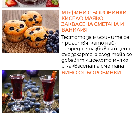
МЪФИНИ С БОРОВИНКИ,
КИСЕЛО МЛЯКО,
ЗАКВАСЕНА СМЕТАНА И
ВАНИЛИЯ
Тестото за мъфините се
приготвя, като най-
напред се разбива яйцето
със захарта, а след това се
добавят киселото мляко
и заквасената сметана.
ВИНО ОТ БОРОВИНКИ