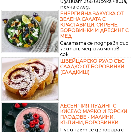
изливат във висока чаша,
пълна с лед.
ЕНЕРГИЙНА ЗАКУСКА ОТ
ЗЕЛЕНА САЛАТА С
КРАСТАВИЦИ, СИРЕНЕ,
БОРОВИНКИ И ДРЕСИНГ С
МЕД
Салатата се подправя със
зехтин, мед и лимонов
сок.
ШВЕЙЦАРСКО РУЛО СЪС
СЛАДКО ОТ БОРОВИНКИ
(СЛАДКИШ)
ЛЕСЕН ЧИЯ ПУДИНГ С
КИСЕЛО МЛЯКО И ГОРСКИ
ПЛОДОВЕ - МАЛИНИ,
КЪПИНИ, БОРОВИНКИ
Пудингът се декорира с