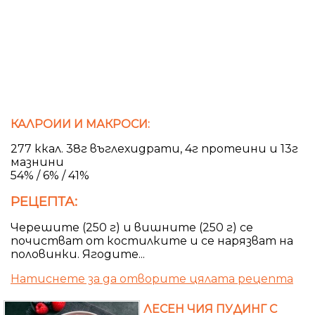
КАЛРОИИ И МАКРОСИ:
277 ккал. 38г въглехидрати, 4г протеини и 13г
мазнини
54% / 6% / 41%
РЕЦЕПТА:
Черешите (250 г) и вишните (250 г) се
почистват от костилките и се нарязват на
половинки. Ягодите...
Натиснете за да отворите цялата рецепта
ЛЕСЕН ЧИЯ ПУДИНГ С