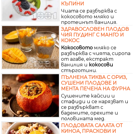
КЪПИНИ
Чиата се разбърква с
кокосовото мляко и
протеинът ванилия.
ЗДРАВОСЛОВЕН ПЛОДОВ
ЧИЯ ПУДИНГ С МАНГО И
КОКОС
Кокосовото
мляко се
разбърква с чията, сиропа
от агаве, екстракт
ванилия и
кокосови
стърготини.
ПЪЛНЕНА ТИКВА С ОРИЗ,
СУШЕНИ ПЛОДОВЕ И
МЕНТА ПЕЧЕНА НА ФУРНА
Сушените кайсии и
стафиди и се нарязват и
се разбъркват с
бадемите, орехите и
половината мед.
ПЛОДОВАТА САЛАТА ОТ
КИНОА, ПРАСКОВИ И