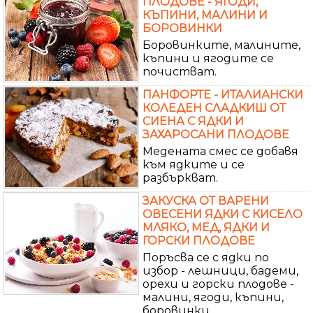
ПЛОДОВЕ - ЯГОДИ,
КЪПИНИ, МАЛИНИ И
БОРОВИНКИ
Боровинките, малините,
къпини и ягодите се
почистват.
ПАНФОРТЕ - ИТАЛИАНСКИ
КОЛЕДЕН СЛАДКИШ ОТ
СИЕНА С ЯДКИ И
ЗАХАРОСАНИ ПЛОДОВЕ
Медената смес се добавя
към ядките и се
разбъркват.
ЗАКУСКА ОТ ВАРЕНИ
ОВЕСЕНИ ЯДКИ С КИСЕЛО
МЛЯКО, МЕД, ЯДКИ И
ГОРСКИ ПЛОДОВЕ
Поръсва се с ядки по
избор - лешници, бадеми,
орехи и горски плодове -
малини, ягоди, къпини,
боровинки.