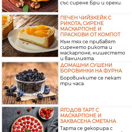
със сирене Бри и орехи.
ПЕЧЕН ЧИЙЗКЕЙК С
РИКОТА, СИРЕНЕ
МАСКАРПОНЕ И
ПРАСКОВИ ОТ КОМПОТ
Към тях се прибавят
сиренето рикота и
маскарпоне, нишестето
и ванилията.
ДОМАШНИ СУШЕНИ
БОРОВИНКИ НА ФУРНА
Боровинките се пекат
три часа.
ЯГОДОВ ТАРТ С
МАСКАРПОНЕ И
ЗАКВАСЕНА СМЕТАНА
Тарта се декорира с