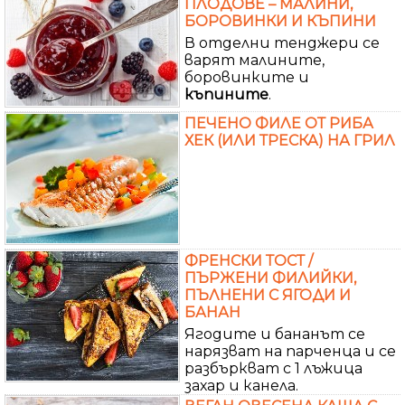
ПЛОДОВЕ – МАЛИНИ,
БОРОВИНКИ И КЪПИНИ
В отделни тенджери се
варят малините,
боровинките и
къпините
.
ПЕЧЕНО ФИЛЕ ОТ РИБА
ХЕК (ИЛИ ТРЕСКА) НА ГРИЛ
ФРЕНСКИ ТОСТ /
ПЪРЖЕНИ ФИЛИЙКИ,
ПЪЛНЕНИ С ЯГОДИ И
БАНАН
Ягодите и бананът се
нарязват на парченца и се
разбъркват с 1 лъжица
захар и канела.