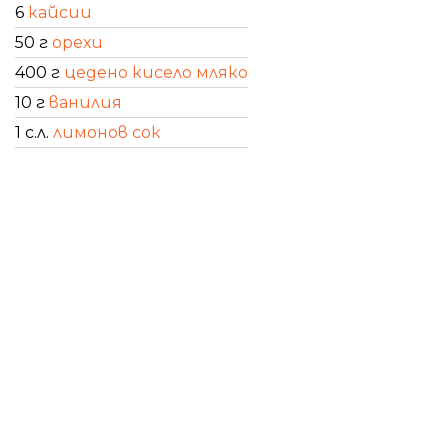
6
кайсии
50 г
орехи
400 г
цедено кисело мляко
10 г
ванилия
1 с.л.
лимонов сок