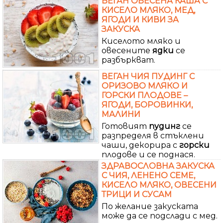
ВЕГАН ОВЕСЕНА КАША С
КИСЕЛО МЛЯКО, МЕД,
ЯГОДИ И КИВИ ЗА
ЗАКУСКА
Киселото мляко и
овесените
ядки
се
разбъркват.
ВЕГАН ЧИЯ ПУДИНГ С
ОРИЗОВО МЛЯКО И
ГОРСКИ ПЛОДОВЕ –
ЯГОДИ, БОРОВИНКИ,
МАЛИНИ
Готовият
пудинг
се
разпределя в стъклени
чаши, декорира с
горски
плодове и се поднася.
ЗДРАВОСЛОВНА ЗАКУСКА
С ЧИЯ, ЛЕНЕНО СЕМЕ,
КИСЕЛО МЛЯКО, ОВЕСЕНИ
ТРИЦИ И СУСАМ
По желание закуската
може да се подслади с мед.