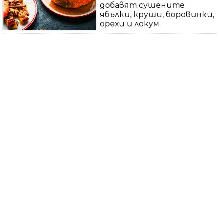
добавят сушените
ябълки, круши, боровинки,
орехи и локум.