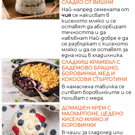
СЛАДКО ОТ ВИШНИ
Най-напред семената от
чия
се накисват в
киселото мляко и се
оставят да абсорбират
течността и да
набъбнат Най-добре е да
се разбъркат с киселото
мляко и да се оставят за
една нощ в хладилника.
СЛАДКИШ КРАМБЪЛ С
БАДЕМОВО БРАШНО,
БОРОВИНКИ, МЕД И
КОКОСОВИ СТЪРГОТИНИ
В намаслена тавичка се
сипват боровинките и се
поливат с меда.
ДОМАШЕН КРЕМ С
МАСКАРПОНЕ, ЦЕДЕНО
КИСЕЛО МЛЯКО И
БОРОВИНКИ
В чаши за сладолед или