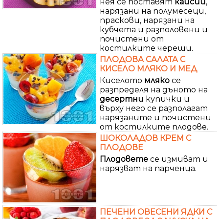
нея се поставят
кайсии
,
нарязани на полумесеци,
праскови, нарязани на
кубчета и разполовени и
почистени от
костилките череши.
ПЛОДОВА САЛАТА С
КИСЕЛО МЛЯКО И МЕД
Киселото
мляко
се
разпределя на дъното на
десертни
купички и
върху него се разполагат
нарязаните и почистени
от костилките плодове.
ШОКОЛАДОВ КРЕМ С
ПЛОДОВЕ
Плодовете
се измиват и
нарязват на парченца.
ПЕЧЕНИ ОВЕСЕНИ ЯДКИ С