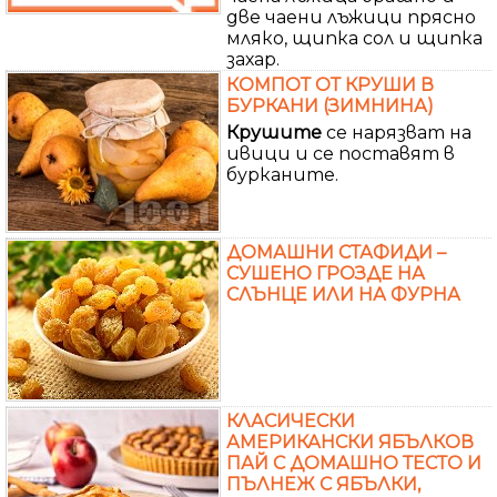
две чаени лъжици прясно
мляко, щипка сол и щипка
захар.
КОМПОТ ОТ КРУШИ В
БУРКАНИ (ЗИМНИНА)
Крушите
се нарязват на
ивици и се поставят в
бурканите.
ДОМАШНИ СТАФИДИ –
СУШЕНО ГРОЗДЕ НА
СЛЪНЦЕ ИЛИ НА ФУРНА
КЛАСИЧЕСКИ
АМЕРИКАНСКИ ЯБЪЛКОВ
ПАЙ С ДОМАШНО ТЕСТО И
ПЪЛНЕЖ С ЯБЪЛКИ,