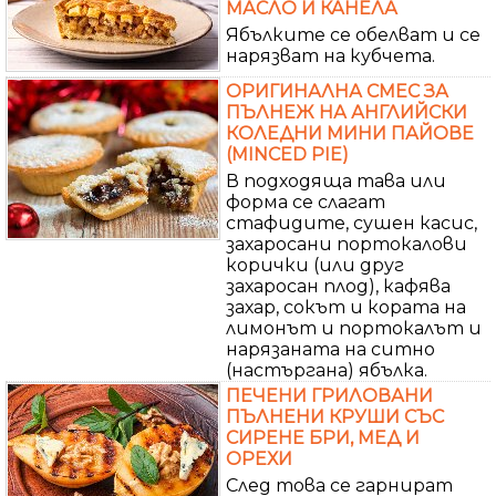
МАСЛО И КАНЕЛА
Ябълките се обелват и се
нарязват на кубчета.
ОРИГИНАЛНА СМЕС ЗА
ПЪЛНЕЖ НА АНГЛИЙСКИ
КОЛЕДНИ МИНИ ПАЙОВЕ
(MINCED PIE)
В подходяща тава или
форма се слагат
стафидите, сушен касис,
захаросани портокалови
корички (или друг
захаросан плод), кафява
захар, сокът и кората на
лимонът и портокалът и
нарязаната на ситно
(настъргана) ябълка.
ПЕЧЕНИ ГРИЛОВАНИ
ПЪЛНЕНИ КРУШИ СЪС
СИРЕНЕ БРИ, МЕД И
ОРЕХИ
След това се гарнират