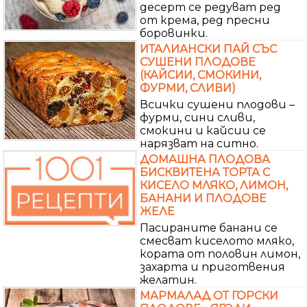
десерт се редуват ред
от крема, ред пресни
боровинки.
ИТАЛИАНСКИ ПАЙ СЪС
СУШЕНИ ПЛОДОВЕ
(КАЙСИИ, СМОКИНИ,
ФУРМИ, СЛИВИ)
Всички сушени плодови –
фурми, сини сливи,
смокини и кайсии се
нарязват на ситно.
ДОМАШНА ПЛОДОВА
БИСКВИТЕНА ТОРТА С
КИСЕЛО МЛЯКО, ЛИМОН,
БАНАНИ И ПЛОДОВЕ
ЖЕЛЕ
Пасираните банани се
смесват киселото мляко,
кората от половин лимон,
захарта и приготвения
желатин.
МАРМАЛАД ОТ ГОРСКИ