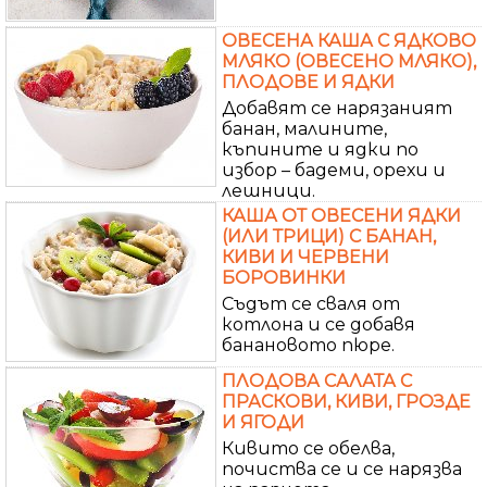
ОВЕСЕНА КАША С ЯДКОВО
МЛЯКО (ОВЕСЕНО МЛЯКО),
ПЛОДОВЕ И ЯДКИ
Добавят се нарязаният
банан, малините,
къпините и ядки по
избор – бадеми, орехи и
лешници.
КАША ОТ ОВЕСЕНИ ЯДКИ
(ИЛИ ТРИЦИ) С БАНАН,
КИВИ И ЧЕРВЕНИ
БОРОВИНКИ
Съдът се сваля от
котлона и се добавя
банановото пюре.
ПЛОДОВА САЛАТА С
ПРАСКОВИ, КИВИ, ГРОЗДЕ
И ЯГОДИ
Кивито се обелва,
почиства се и се нарязва