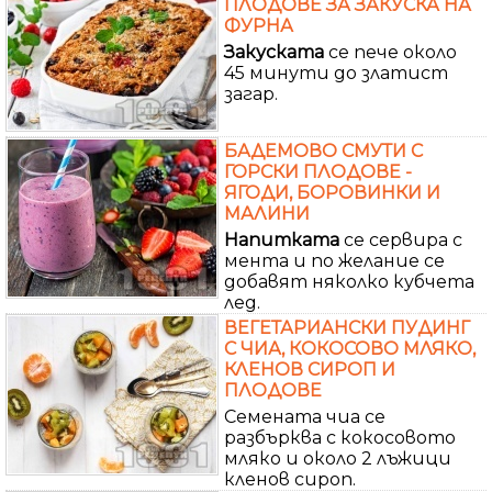
ПЛОДОВЕ ЗА ЗАКУСКА НА
ФУРНА
Закуската
се пече около
45 минути до златист
загар.
БАДЕМОВО СМУТИ С
ГОРСКИ ПЛОДОВЕ -
ЯГОДИ, БОРОВИНКИ И
МАЛИНИ
Напитката
се сервира с
мента и по желание се
добавят няколко кубчета
лед.
ВЕГЕТАРИАНСКИ ПУДИНГ
С ЧИА, КОКОСОВО МЛЯКО,
КЛЕНОВ СИРОП И
ПЛОДОВЕ
Семената чиа се
разбърква с кокосовото
мляко и около 2 лъжици
кленов сироп.