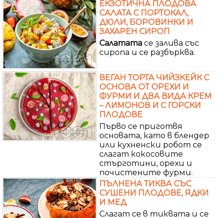
ЕКЗОТИЧНА ПЛОДОВА
САЛАТА С ПОРТОКАЛ,
ДЮЛИ, БОРОВИНКИ И
ЗАХАРЕН СИРОП
Салатата
се залива със
сиропа и се разбърква.
ВЕГАН ТОРТА ЧИЙЗКЕЙК С
ОСНОВА ОТ ОРЕХИ И
ФУРМИ И ДВА ВИДА КРЕМ
– ЛИМОНОВ И С ГОРСКИ
ПЛОДОВЕ
Първо се приготвя
основата, като в блендер
или кухненски робот се
слагат кокосовите
стърготини, орехи и
почистените фурми.
ПЪЛНЕНА ТИКВА СЪС
СУШЕНИ ПЛОДОВЕ, ЯДКИ
И МЕД
Слагат се в тиквата и се