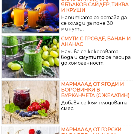
ЯБЪЛКОВ САЙДЕР, ТИКВА
И КРУШИ
Напитката се оставя да
се охлади за поне 30
минути.
СМУТИ С ГРОЗДЕ, БАНАН И
АНАНАС
Налива се кокосовата
вода и
смутито
се пасира
до хомогенност.
МАРМАЛАД ОТ ЯГОДИ И
БОРОВИНКИ В
БУРКАНЧЕТА (С ЖЕЛАТИН)
Добавя се към плодовата
смес.
МАРМАЛАД ОТ ГОРСКИ