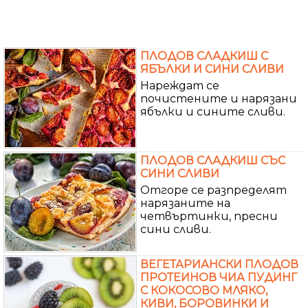
ПЛОДОВ СЛАДКИШ С
ЯБЪЛКИ И СИНИ СЛИВИ
Нареждат се
почистените и нарязани
ябълки и сините сливи.
ПЛОДОВ СЛАДКИШ СЪС
СИНИ СЛИВИ
Отгоре се разпределят
нарязаните на
четвъртинки, пресни
сини сливи.
ВЕГЕТАРИАНСКИ ПЛОДОВ
ПРОТЕИНОВ ЧИА ПУДИНГ
С КОКОСОВО МЛЯКО,
КИВИ, БОРОВИНКИ И