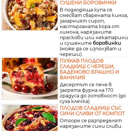
СУШЕНИ БОРОВИНКИ
В подходяща купа се
смесват сварената киноа,
захарният сироп,
настърганата кора от
лимона, нарязаните
праскови или некатарини
и сушените
боровинки
(може да се използват и
череши).
ПУХКАВ ПЛОДОВ
СЛАДКИШ С ЧЕРЕШИ,
БАДЕМОВО БРАШНО И
ВАНИЛИЯ
Десертът се пече в
загрята фурна на 170
градуса до готовност (до
суха клечка).
ПЛОДОВ СЛАДКИШ СЪС
СИНИ СЛИВИ ОТ КОМПОТ
Отгоре се разпределят
нарязаните сини сливи.