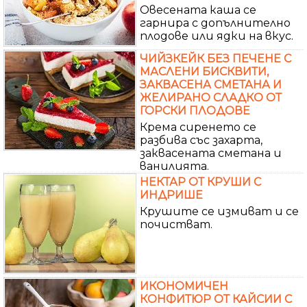
Овесената каша се
гарнира с допълнително
плодове или ядки на вкус.
ЧИЙЗКЕЙК БЕЗ ПЕЧЕНЕ С
МАСЛЕНИ БИСКВИТИ,
ЗАКВАСЕНА СМЕТАНА И
ЖЕЛИРАНО СЛАДКО ОТ
ГОРСКИ ПЛОДОВЕ
Крема сиренето се
разбива със захарта,
заквасената сметана и
ванилията.
НЕКТАР ОТ КРУШИ С
ИНДРИШЕ
Крушите се измиват и се
почистват.
ИКОНОМИЧЕН
КОНФИТЮР ОТ КАЙСИИ С