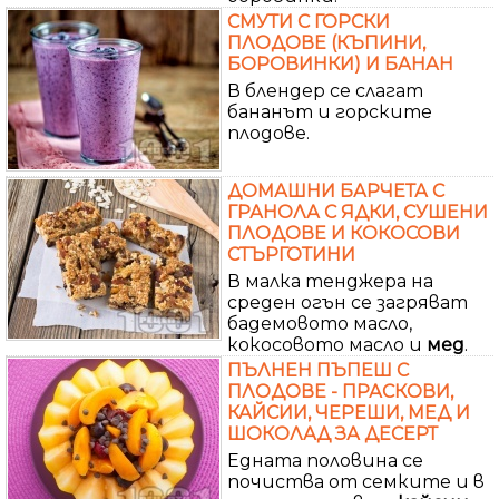
СМУТИ С ГОРСКИ
ПЛОДОВЕ (КЪПИНИ,
БОРОВИНКИ) И БАНАН
В блендер се слагат
бананът и горските
плодове.
ДОМАШНИ БАРЧЕТА С
ГРАНОЛА С ЯДКИ, СУШЕНИ
ПЛОДОВЕ И КОКОСОВИ
СТЪРГОТИНИ
В малка тенджера на
среден огън се загряват
бадемовото масло,
кокосовото масло и
мед
.
ПЪЛНЕН ПЪПЕШ С
ПЛОДОВЕ - ПРАСКОВИ,
КАЙСИИ, ЧЕРЕШИ, МЕД И
ШОКОЛАД ЗА ДЕСЕРТ
Едната половина се
почиства от семките и в