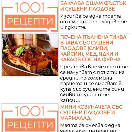
БАКЛАВА С ШАМ ФЪСТЪК
И СУШЕНИ ПЛОДОВЕ
Изсипва се една трета
от сместа от плодовете
и ядките.
ПЕЧЕНА ПЪЛНЕНА ТИКВА
В ТАВА СЪС СУШЕНИ
ПЛОДОВЕ (СЛИВИ,
КАЙСИИ), МЕД, ЯДКИ И
КАКАОВ СОС НА ФУРНА
През това време орехите
се начупват с пръсти на
средни по големина
парчета и се смесват в
купа със сушените сини
сливи
и сушените
кайсии.
МИНИ КОЗУНАЧЕТА СЪС
СУШЕНИ ПЛОДОВЕ И
МАРМАЛАД
Маята се смесва с една
чаена лъжица брашно и