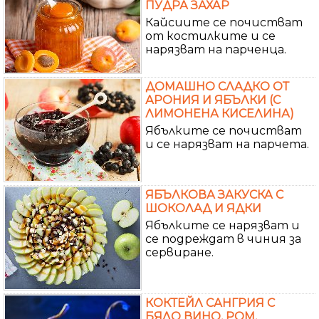
ПУДРА ЗАХАР
Кайсиите се почистват
от костилките и се
нарязват на парченца.
ДОМАШНО СЛАДКО ОТ
АРОНИЯ И ЯБЪЛКИ (С
ЛИМОНЕНА КИСЕЛИНА)
Ябълките се почистват
и се нарязват на парчета.
ЯБЪЛКОВА ЗАКУСКА С
ШОКОЛАД И ЯДКИ
Ябълките се нарязват и
се подреждат в чиния за
сервиране.
КОКТЕЙЛ САНГРИЯ С
БЯЛО ВИНО, РОМ,