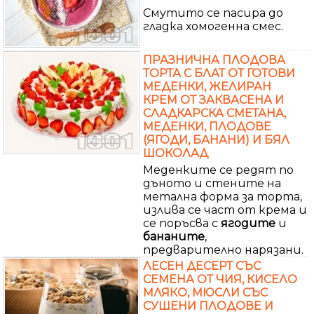
Смутито се пасира до
гладка хомогенна смес.
ПРАЗНИЧНА ПЛОДОВА
ТОРТА С БЛАТ ОТ ГОТОВИ
МЕДЕНКИ, ЖЕЛИРАН
КРЕМ ОТ ЗАКВАСЕНА И
СЛАДКАРСКА СМЕТАНА,
МЕДЕНКИ, ПЛОДОВЕ
(ЯГОДИ, БАНАНИ) И БЯЛ
ШОКОЛАД
Меденките се редят по
дъното и стените на
метална форма за торта,
излива се част от крема и
се поръсва с
ягодите
и
бананите
,
предварително нарязани.
ЛЕСЕН ДЕСЕРТ СЪС
СЕМЕНА ОТ ЧИЯ, КИСЕЛО
МЛЯКО, МЮСЛИ СЪС
СУШЕНИ ПЛОДОВЕ И