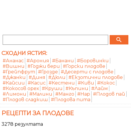
search
СХОДНИ ЯСТИЯ:
#Ананас
#Арония
#Банани
#Боровинки
#Вишни
#Годжи бери
#Горски плодове
#Грейпфрут
#Грозде
#Десерти с плодове
#Джанки
#Диня
#Дюли
#Екзотични плодове
#Кайсии
#Касис
#Кестени
#Киви
#Кокос
#Кокосов орех
#Круши
#Къпини
#Лайм
#Лимони
#Малини
#Манго
#Нар
#Плодов пай
#Плодов сладкиш
#Плодова пита
РЕЦЕПТИ ЗА ПЛОДОВЕ
3278 резултата