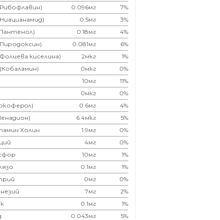
(Рибофлавин)
0.096мг
7%
(Ниацианамид)
0.5мг
3%
(Пантенол)
0.18мг
4%
(Пиродоксин)
0.081мг
6%
(Фолиева киселина)
2мкг
1%
 (Кобаламин)
0мкг
0%
10мг
11%
0мкг
0%
Токоферoл)
0.6мг
4%
Менадион)
6.4мкг
5%
тамин Холин
1.9мг
0%
ций
4мг
0%
сфор
10мг
1%
лязо
0.1мг
1%
трий
0мг
0%
незий
7мг
2%
к
0.1мг
1%
д
0.043мг
5%