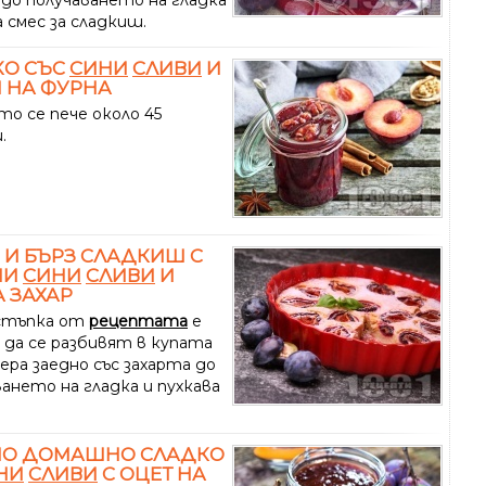
 смес за сладкиш.
КО СЪС
СИНИ
СЛИВИ
И
 НА ФУРНА
то се пече около 45
.
 И БЪРЗ СЛАДКИШ С
НИ
СИНИ
СЛИВИ
И
 ЗАХАР
стъпка от
рецептата
е
 да се разбивят в купата
ера заедно със захарта до
ането на гладка и пухкава
НО ДОМАШНО СЛАДКО
НИ
СЛИВИ
С ОЦЕТ НА