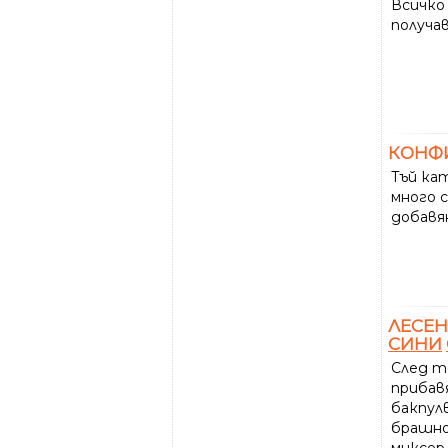
Всичко 
получа
КОНФ
Тъй ка
много с
добавя
ЛЕСЕН
СИНИ
След т
прибав
бакпул
брашно 
миксер