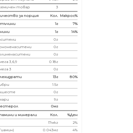
кемичен товар
3
ичество за порция
Кол.
Макрос%
лтъчини
1
г
7%
нини
1
г
14%
аситени
0
г
ононенаситени
0г
олиненаситени
0г
ега 3,6,9
0.18г
мега 3
0г
глехидрати
13
г
80%
ибри
1.5
г
ишесте
0г
ахари
9г
лестерол
0
мг
амини и минерали
Кол.
%Ден
17мкг
2%
(Тиамин)
0.043мг
4%