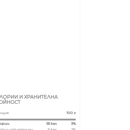
ЛОРИИ И ХРАНИТЕЛНА
ОЙНОСТ
рция
100 г
ории
55
кал
3%
ории от мазнини
9 кал
2%