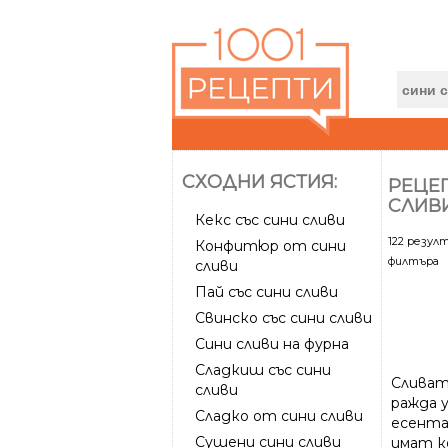
СХОДНИ ЯСТИЯ:
РЕЦЕП
СЛИВ
Кекс със сини сливи
122 резул
Конфитюр от сини
филтъра
сливи
Пай със сини сливи
Свинско със сини сливи
Сини сливи на фурна
Сладкиш със сини
Сливат
сливи
ражда 
Сладко от сини сливи
есента
Сушени сини сливи
имат к