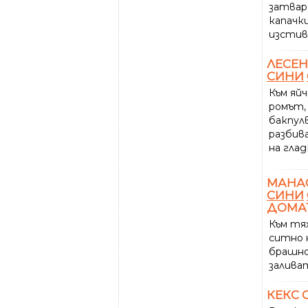
затвар
капачк
изстив
ЛЕСЕН
СИНИ
Към яй
ромът,
бакпул
разбив
на глад
МАНАС
СИНИ
ДОМА
Към тя
ситно 
брашно
заливат
КЕКС 