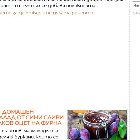
Ман
арчета и към тях се добавя половината...
ете за да отворите цялата рецепта
Сел
Н ДОМАШЕН
АЛАД ОТ
СИНИ
СЛИВИ
ЛКОВ ОЦЕТ НА ФУРНА
 е готов, мармаладът се
еля в буркани, които се