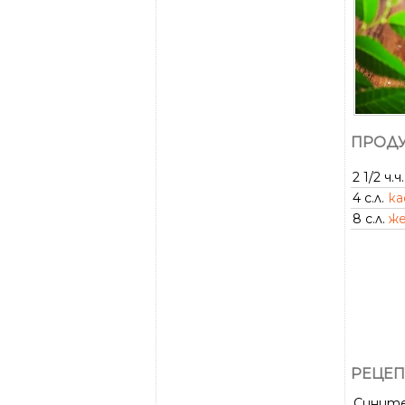
ПРОДУ
2 1/2 ч.ч.
4 с.л.
ка
8 с.л.
ж
РЕЦЕП
Сините