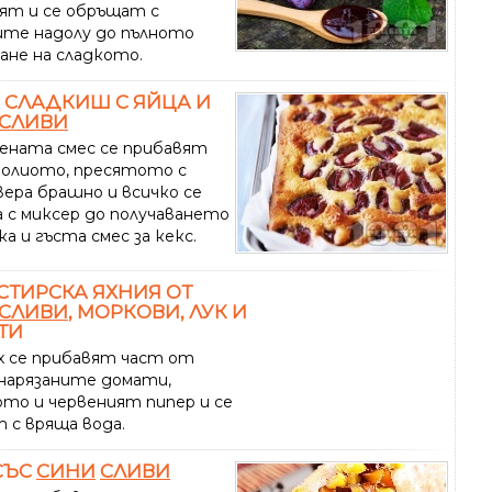
ят и се обръщат с
ите надолу до пълното
ане на сладкото.
 СЛАДКИШ С ЯЙЦА И
СЛИВИ
чената смес се прибавят
 олиото, пресятото с
вера брашно и всичко се
а с миксер до получаването
ка и гъста смес за кекс.
ТИРСКА ЯХНИЯ ОТ
СЛИВИ
, МОРКОВИ, ЛУК И
ТИ
х се прибавят част от
нарязаните домати,
то и червеният пипер и се
 с вряща вода.
СЪС
СИНИ
СЛИВИ