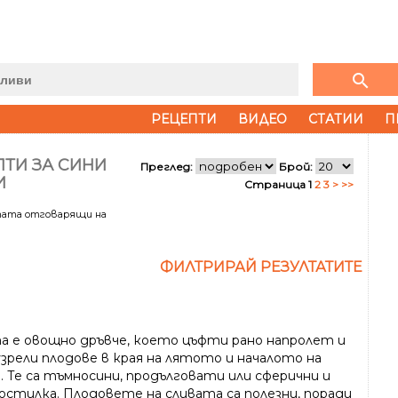
search
РЕЦЕПТИ
ВИДЕО
СТАТИИ
П
ТИ ЗА СИНИ
Преглед:
Брой:
И
Страница 1
2
3
>
>>
тата отговарящи на
ФИЛТРИРАЙ РЕЗУЛТАТИТЕ
а е овощно дръвче, което цъфти рано напролет и
узрели плодове в края на лятото и началото на
. Те са тъмносини, продълговати или сферични и
остилка. Плодовете на сливата са полезни, поради