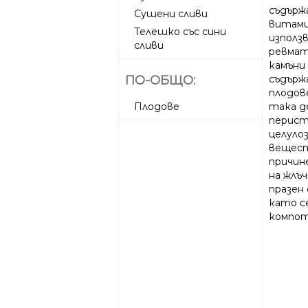
съдърж
Сушени сливи
витами
Телешко със сини
използ
сливи
ревмат
камъни
съдърж
ПО-ОБЩО:
плодов
така д
Плодове
перист
целуло
вещест
причине
на жлъч
празен
като се
компот