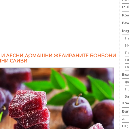
Гли
Кол
Бе
Маз
Н
М
П
 И ЛЕСНИ ДОМАШНИ ЖЕЛИРАНИТЕ БОНБОНИ
Ом
ИНИ СЛИВИ
О
Въ
Ф
Н
З
Хо
Вит
А
B1 