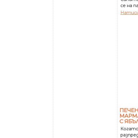
се на п
Натисн
ПЕЧЕ
МАРМ
С ЯБЪ
Когато
разпред