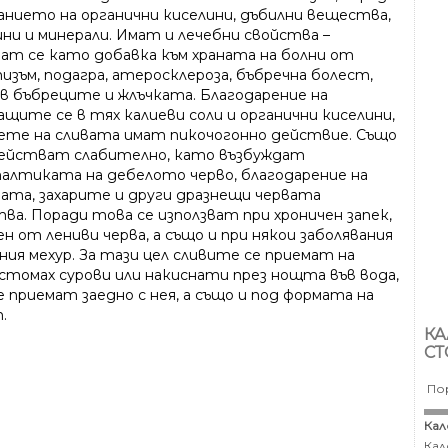
анието на органични киселини, дъбилни вещества,
ни и минерали. Имат и лечебни свойства –
ват се като добавка към храната на болни от
изъм, подагра, атеросклероза, бъбречна болест,
 в бъбреците и жлъчката. Благодарение на
ащите се в тях калиеви соли и органични киселини,
ете на сливата имат пикочогонно действие. Също
ействат слабително, като възбуждат
алтиката на дебелото черво, благодарение на
зата, захарите и други дразнещи червата
ва. Поради това се използват при хроничен запек,
н от лениви черва, а също и при някои заболявания
ния мехур. За тази цел сливите се приемат на
 стомах сурови или накиснати през нощта във вода,
 приемат заедно с нея, а също и под формата на
.
КА
СТ
По
Кал
Кал