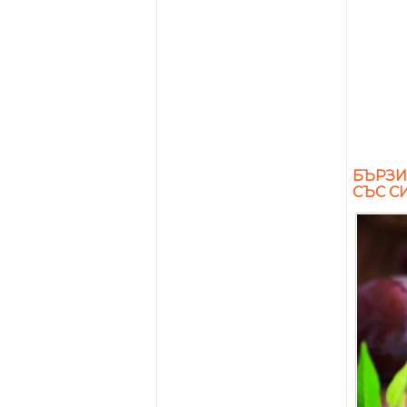
БЪРЗИ
СЪС С