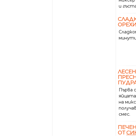
и гъста
СЛАД
ОРЕХИ
Сладко
минути
ЛЕСЕН
ПРЕС
ПУДРА
Първа 
яйцата
на микс
получав
смес.
ПЕЧЕ
ОТ
СИ