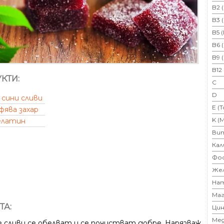
B2 
B3 
B5 
B6 
B9 
B12
КТИ:
C
D
сини сливи
E (
фява захар
K (
елатин
Ви
Кал
Фо
Же
На
Маг
ТА:
Цин
Ме
 сливи се обелват и се почистват добре. Нарязваж