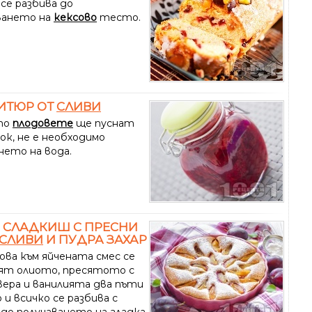
се разбива до
ването на
кексово
тесто.
ИТЮР ОТ
СЛИВИ
то
плодовете
ще пуснат
ок, не е необходимо
нето на вода.
 СЛАДКИШ С ПРЕСНИ
СЛИВИ
И ПУДРА ЗАХАР
ова към яйчената смес се
ят олиото, пресятото с
вера и ванилията два пъти
и всичко се разбива с
 до получаването на гладка