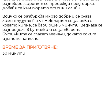
разтвори, сиропът се прецежда пред марля.
Добавя се към пюрето от сини сливи.
Всичко се разбърква много добре и се слага
лимонтузуто (1 ч.л.). Нектарът се загрява и
когато кипне, се вари още 5 минути. Веднага се
разпределя в бутилки и се затварят.
Бутилките се слагат легнали, докато сокът
изстине напълно.
ВРЕМЕ ЗА ПРИГОТВЯНЕ:
30 минути