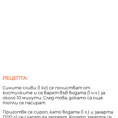
РЕЦЕПТА:
Сините сливи (1 кг) се почистват от
костилките и се варят във водата (1 ч.ч.) за
около 10 минути. След това, докато са още
топли се пасират.
Приготвя се сироп, като водата (1 л.) и захарта
(200 г) се слагат да загреят. Когато захарта се