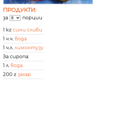
ПРОДУКТИ:
за
порции
1 кг
сини сливи
1 ч.ч.
вода
1 ч.л.
лимонтузу
За сиропа:
1 л.
вода
200 г
захар