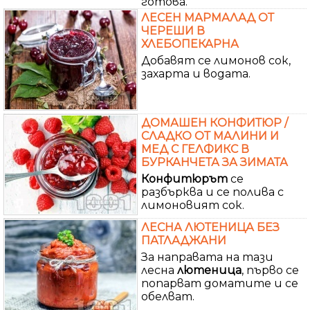
готова.
ЛЕСЕН МАРМАЛАД ОТ
ЧЕРЕШИ В
ХЛЕБОПЕКАРНА
Добавят се лимонов сок,
захарта и водата.
ДОМАШЕН КОНФИТЮР /
СЛАДКО ОТ МАЛИНИ И
МЕД С ГЕЛФИКС В
БУРКАНЧЕТА ЗА ЗИМАТА
Конфитюрът
се
разбърква и се полива с
лимоновият сок.
ЛЕСНА ЛЮТЕНИЦА БЕЗ
ПАТЛАДЖАНИ
За направата на тази
лесна
лютеница
, първо се
попарват доматите и се
обелват.