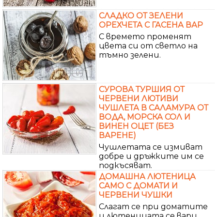
СЛАДКО ОТ ЗЕЛЕНИ
ОРЕХЧЕТА С ГАСЕНА ВАР
С времето променят
цвета си от светло на
тъмно зелени.
СУРОВА ТУРШИЯ ОТ
ЧЕРВЕНИ ЛЮТИВИ
ЧУШЛЕТА В САЛАМУРА ОТ
ВОДА, МОРСКА СОЛ И
ВИНЕН ОЦЕТ (БЕЗ
ВАРЕНЕ)
Чушлетата се измиват
добре и дръжките им се
подкъсяват.
ДОМАШНА ЛЮТЕНИЦА
САМО С ДОМАТИ И
ЧЕРВЕНИ ЧУШКИ
Слагат се при доматите
и лютеницата се вари,