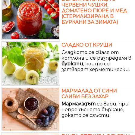
ЧЕРВЕНИ ЧУШКИ,
ДОМАТЕНО ПЮРЕ И МЕД
(СТЕРИЛИЗИРАНА В
БУРКАНИ ЗА ЗИМАТА)
СЛАДКО ОТ КРУШИ
Сладкото се сваля от
котлона и се разпределя в
буркани
, които се
затварят херметически.
МАРМАЛАД ОТ СИНИ
СЛИВИ БЕЗ ЗАХАР
Мармаладът
се вари, при
непрекъснато бъркане,
докато се сгъсти.