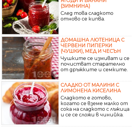
ЯГОДИ И БАНАНИ
(ЗИМНИНА)
След това сладкото
отново се кипва.
ДОМАШНА ЛЮТЕНИЦА С
ЧЕРВЕНИ ПИПЕРКИ
(ЧУШКИ), МЕД И ЧЕСЪН
Чушките се измиват и се
почистват старателно
от дръжките и семките.
СЛАДКО ОТ МАЛИНИ С
ЛИМОНЕНА КИСЕЛИНА
Сладкото е готово,
когато се вземе малко от
сока на сладкото с лъжица
и се се сложи в чинийка.