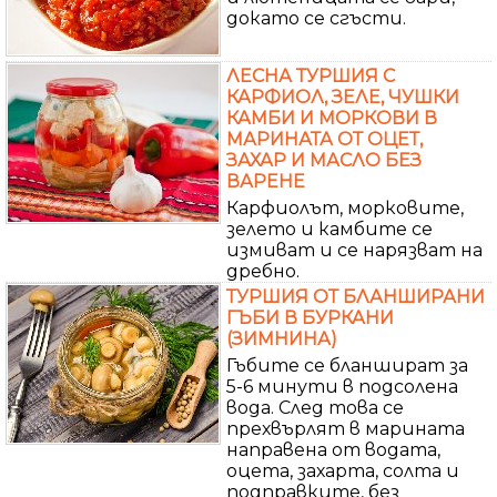
докато се сгъсти.
ЛЕСНА ТУРШИЯ С
КАРФИОЛ, ЗЕЛЕ, ЧУШКИ
КАМБИ И МОРКОВИ В
МАРИНАТА ОТ ОЦЕТ,
ЗАХАР И МАСЛО БЕЗ
ВАРЕНЕ
Карфиолът, морковите,
зелето и камбите се
измиват и се нарязват на
дребно.
ТУРШИЯ ОТ БЛАНШИРАНИ
ГЪБИ В БУРКАНИ
(ЗИМНИНА)
Гъбите се бланшират за
5-6 минути в подсолена
вода. След това се
прехвърлят в марината
направена от водата,
оцета, захарта, солта и
подправките, без