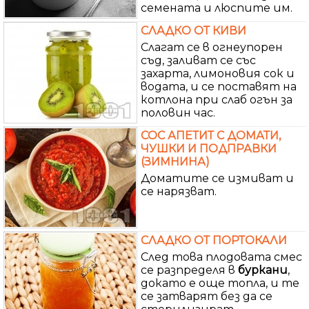
семената и люспите им.
СЛАДКО ОТ КИВИ
Слагат се в огнеупорен
съд, заливат се със
захарта, лимоновия сок и
водата, и се поставят на
котлона при слаб огън за
половин час.
СОС АПЕТИТ С ДОМАТИ,
ЧУШКИ И ПОДПРАВКИ
(ЗИМНИНА)
Доматите се измиват и
се нарязват.
СЛАДКО ОТ ПОРТОКАЛИ
След това плодовата смес
се разпределя в
буркани
,
докато е още топла, и те
се затварят без да се