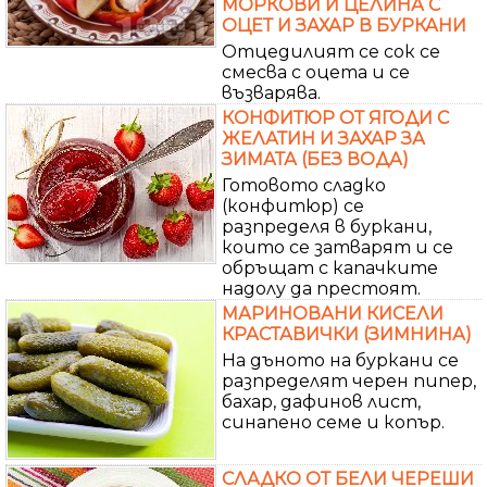
МОРКОВИ И ЦЕЛИНА С
ОЦЕТ И ЗАХАР В БУРКАНИ
Отцедилият се сок се
смесва с оцета и се
възварява.
КОНФИТЮР ОТ ЯГОДИ С
ЖЕЛАТИН И ЗАХАР ЗА
ЗИМАТА (БЕЗ ВОДА)
Готовото сладко
(конфитюр) се
разпределя в буркани,
които се затварят и се
обръщат с капачките
надолу да престоят.
МАРИНОВАНИ КИСЕЛИ
КРАСТАВИЧКИ (ЗИМНИНА)
На дъното на буркани се
разпределят черен пипер,
бахар, дафинов лист,
синапено семе и копър.
СЛАДКО ОТ БЕЛИ ЧЕРЕШИ