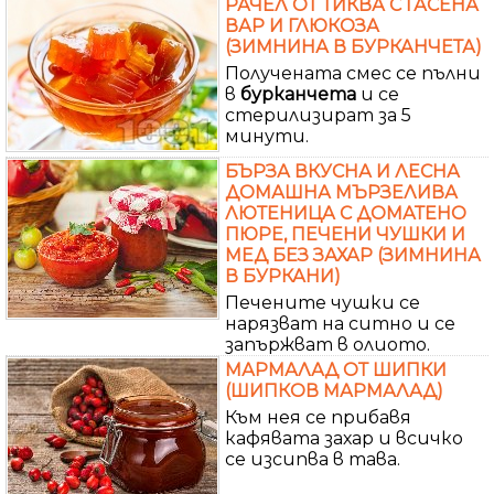
РАЧЕЛ ОТ ТИКВА С ГАСЕНА
ВАР И ГЛЮКОЗА
(ЗИМНИНА В БУРКАНЧЕТА)
Получената смес се пълни
в
бурканчета
и се
стерилизират за 5
минути.
БЪРЗА ВКУСНА И ЛЕСНА
ДОМАШНА МЪРЗЕЛИВА
ЛЮТЕНИЦА С ДОМАТЕНО
ПЮРЕ, ПЕЧЕНИ ЧУШКИ И
МЕД БЕЗ ЗАХАР (ЗИМНИНА
В БУРКАНИ)
Печените чушки се
нарязват на ситно и се
запържват в олиото.
МАРМАЛАД ОТ ШИПКИ
(ШИПКОВ МАРМАЛАД)
Към нея се прибавя
кафявата захар и всичко
се изсипва в тава.