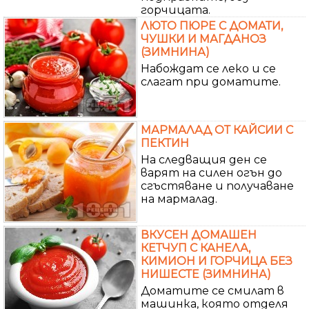
горчицата.
ЛЮТО ПЮРЕ С ДОМАТИ,
ЧУШКИ И МАГДАНОЗ
(ЗИМНИНА)
Набождат се леко и се
слагат при доматите.
МАРМАЛАД ОТ КАЙСИИ С
ПЕКТИН
На следващия ден се
варят на силен огън до
сгъстяване и получаване
на мармалад.
ВКУСЕН ДОМАШЕН
КЕТЧУП С КАНЕЛА,
КИМИОН И ГОРЧИЦА БЕЗ
НИШЕСТЕ (ЗИМНИНА)
Доматите се смилат в
машинка, която отделя