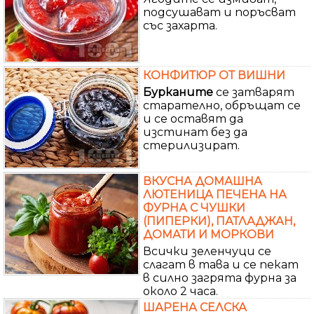
подсушават и поръсват
със захарта.
КОНФИТЮР ОТ ВИШНИ
Бурканите
се затварят
старателно, обръщат се
и се оставят да
изстинат без да
стерилизират.
ВКУСНА ДОМАШНА
ЛЮТЕНИЦА ПЕЧЕНА НА
ФУРНА С ЧУШКИ
(ПИПЕРКИ), ПАТЛАДЖАН,
ДОМАТИ И МОРКОВИ
Всички зеленчуци се
слагат в тава и се пекат
в силно загрята фурна за
около 2 часа.
ШАРЕНА СЕЛСКА