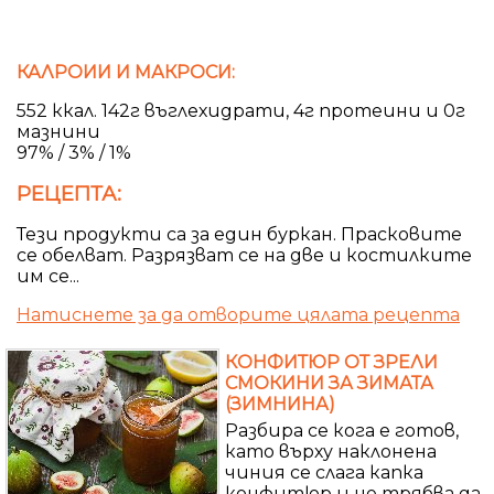
КАЛРОИИ И МАКРОСИ:
552 ккал. 142г въглехидрати, 4г протеини и 0г
мазнини
97% / 3% / 1%
РЕЦЕПТА:
Тези продукти са за един буркан. Прасковите
се обелват. Разрязват се на две и костилките
им се...
Натиснете за да отворите цялата рецепта
КОНФИТЮР ОТ ЗРЕЛИ
СМОКИНИ ЗА ЗИМАТА
(ЗИМНИНА)
Разбира се кога е готов,
като върху наклонена
чиния се слага капка
конфитюр и не трябва да