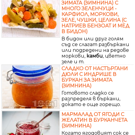
ЗИМАТА (ЗИМНИНА) С
МНОГО ЗЕЛЕНЧУЦИ -
КАРФИОЛ, МОРКОВИ,
ЗЕЛЕ, ЧУШКИ, ЦЕЛИНА (С
НАТРИЕВ БЕНЗОАТ И МЕД
В БИДОН)
В бидон или друг голям
съд се слагат разбъркани
или подредени на редове
моркови,
камби
, цветно
зеле и т.
СЛАДКО ОТ НАСТЪРГАНИ
ДЮЛИ С ИНДРИШЕ В
БУРКАН ЗА ЗИМАТА
(ЗИМНИНА)
Готовото сладко се
разпределя в бъркани,
докато е още горещо.
МАРМАЛАД ОТ ЯГОДИ С
ЖЕЛАТИН В БУРКАНЧЕТА
(ЗИМНИНА)
Когато ягодовият сок се