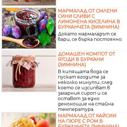
МАРМАЛАД ОТ СМЛЕНИ
СИНИ СЛИВИ С
ЛИМОНЕНА КИСЕЛИНА В
БУРКАНЧЕТА (ЗИМНИНА)
Докато мармаладът се
вари, се бърка постоянно.
ДОМАШЕН КОМПОТ ОТ
ЯГОДИ В БУРКАНИ
(ЗИМНИНА)
В кипящата вода се
пускат ягодите за
няколко минути, след
което се изсипват в
захарния сироп и се
оставят за едно
денонощие на стайна
температура.
МАРМАЛАД ОТ КАЙСИИ
НА ПЮРЕ С РОМ В
БУРКАНЧЕТА (ЗИМНИНА)