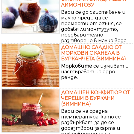
ЛИМОНТОЗУ
Вари се до сгъстяване и
малко преди да се
премести от огъня, се
добавя лимонтузуто,
предварително
разтворено в малко вода.
ДОМАШНО СЛАДКО ОТ
МОРКОВИ С КАНЕЛА В
БУРКАНЧЕТА (ЗИМНИНА)
Морковите
се измиват и
настъргват на едро
ренде.
ДОМАШЕН КОНФИТЮР ОТ
ЧЕРЕШИ В БУРКАНИ
(ЗИМНИНА)
Вари се на средна
температура, като се
разбъркват, за де се
доразтвори захарта и
междувременно се