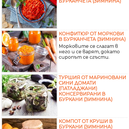
БУРКАНЧЕТА (ЗИМНИНА)
КОНФИТЮР ОТ МОРКОВИ
В БУРКАНЧЕТА (ЗИМНИНА)
Морковите се слагат в
него и се варят, докато
сиропът се сгъсти.
ТУРШИЯ ОТ МАРИНОВАНИ
СИНИ ДОМАТИ
(ПАТЛАДЖАНИ)
КОНСЕРВИРАНИ В
БУРКАНИ (ЗИМНИНА)
КОМПОТ ОТ КРУШИ В
БУРКАНИ (ЗИМНИНА)