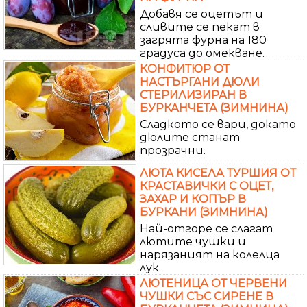
Добавя се оцетът и
сливите се пекат в
загрята фурна на 180
градуса до омекване.
КОНФИТЮР ОТ
НАСТЪРГАНИ ДЮЛИ
СТЕРИЛИЗИРАН В
БУРКАНЧЕТА (ЗИМНИНА)
Сладкото се вари, докато
дюлите станат
прозрачни.
ЛЮТА КИСЕЛА ТУРШИЯ ОТ
КРАСТАВИЧКИ С ОЦЕТ,
ЗАХАР И КОПЪР В
БУРКАНИ (ЗИМНИНА)
Най-отгоре се слагат
лютите чушки и
нарязаният на колелца
лук.
ЛЮТЕНИЦА ОТ ЧЕРВЕНИ
ЧУШКИ СЪС СИРЕНЕ В