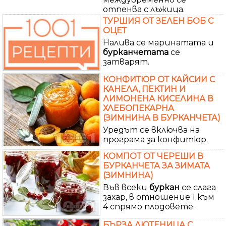
отпенва с лъжица.
ТУРШИЯ ОТ ЗЕЛЕН БОБ С
ОЦЕТ
Налива се маринатата и
бурканчетата
се
затварят.
КОНФИТЮР ОТ КАЙСИИ С
КАНЕЛА, ПЕКТИН И
ЛИМОНЕНА КИСЕЛИНА В
ХЛЕБОПЕКАРНА
(ЗИМНИНА В БУРКАНЧЕТА)
Уредът се включва на
програма за конфитюр.
КОМПОТ ОТ ЧЕРЕШИ В
БУРКАНЧЕТА ЗА ЗИМАТА
(ЗИМНИНА)
Във всеки
буркан
се слага
захар, в отношение 1 към
4 спрямо плодовете.
БЪРЗА ЛЮТЕНИЦА С