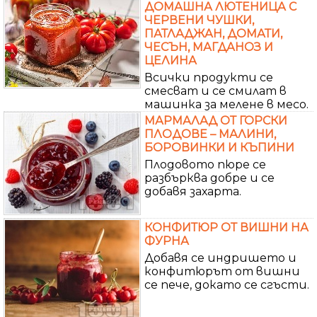
ДОМАШНА ЛЮТЕНИЦА С
ЧЕРВЕНИ ЧУШКИ,
ПАТЛАДЖАН, ДОМАТИ,
ЧЕСЪН, МАГДАНОЗ И
ЦЕЛИНА
Всички продукти се
смесват и се смилат в
машинка за мелене в месо.
МАРМАЛАД ОТ ГОРСКИ
ПЛОДОВЕ – МАЛИНИ,
БОРОВИНКИ И КЪПИНИ
Плодовото пюре се
разбърква добре и се
добавя захарта.
КОНФИТЮР ОТ ВИШНИ НА
ФУРНА
Добавя се индришето и
конфитюрът от вишни
се пече, докато се сгъсти.