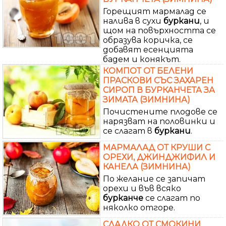
Горещият мармалад се
налива в сухи
буркани
, и
щом на повърхността се
образува коричка, се
добавят есенцията
бадем и конякът.
КОМПОТ ОТ БЕЛЕНИ
ПРАСКОВИ СЪС ЗАХАРЕН
СИРОП В БУРКАНЧЕТА ЗА
ЗИМАТА (ЗИМНИНА)
Почистените плодове се
нарязват на половинки и
се слагат в
буркани
.
МАРМАЛАД ОТ КРУШИ С
ОРЕХИ, ДЖИНДЖИФИЛ И
КАНЕЛА (ЗИМНИНА)
По желание се запичат
орехи и във всяко
бурканче
се слагат по
няколко отгоре.
СЛАДКО ОТ СМОКИНИ