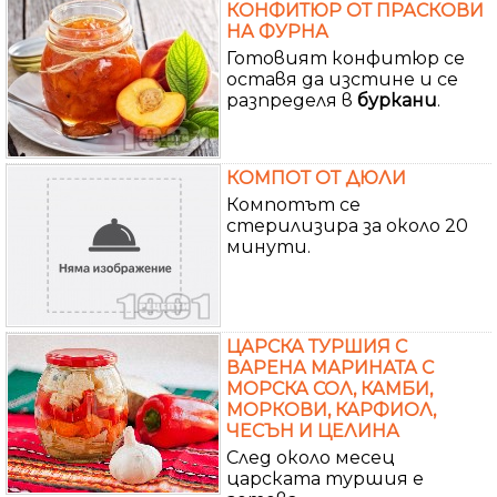
КОНФИТЮР ОТ ПРАСКОВИ
НА ФУРНА
Готовият конфитюр се
оставя да изстине и се
разпределя в
буркани
.
КОМПОТ ОТ ДЮЛИ
Компотът се
стерилизира за около 20
минути.
ЦАРСКА ТУРШИЯ С
ВАРЕНА МАРИНАТА С
МОРСКА СОЛ, КАМБИ,
МОРКОВИ, КАРФИОЛ,
ЧЕСЪН И ЦЕЛИНА
След около месец
царската туршия е