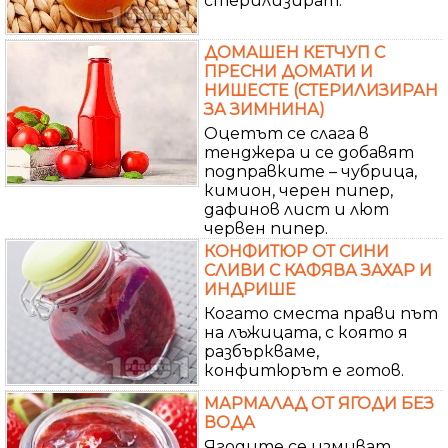
стерилизират.
ДОМАШЕН КЕТЧУП С
ПРЕСНИ ДОМАТИ И
НИШЕСТЕ (СТЕРИЛИЗИРАН
ЗА ЗИМНИНА)
Оцетът се слага в
тенджера и се добавят
подправките – чубрица,
кимион, черен пипер,
дафинов лист и лют
червен пипер.
КОНФИТЮР ОТ СИНИ
СЛИВИ С КАФЯВА ЗАХАР И
ИНДРИШЕ
Когато сместа прави път
на лъжицата, с която я
разбъркваме,
конфитюрът е готов.
МАРМАЛАД ОТ ЯГОДИ БЕЗ
ВОДА
Ягодите се измиват,