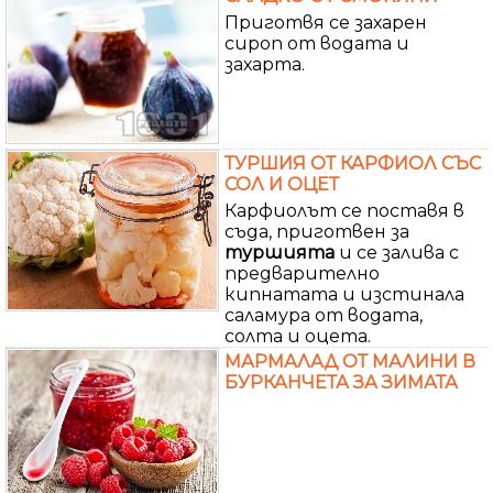
Приготвя се захарен
сироп от водата и
захарта.
ТУРШИЯ ОТ КАРФИОЛ СЪС
СОЛ И ОЦЕТ
Карфиолът се поставя в
съда, приготвен за
туршията
и се залива с
предварително
кипнатата и изстинала
саламура от водата,
солта и оцета.
МАРМАЛАД ОТ МАЛИНИ В
БУРКАНЧЕТА ЗА ЗИМАТА