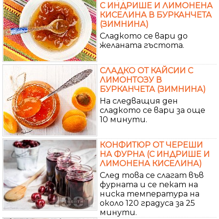
С ИНДРИШЕ И ЛИМОНЕНА
КИСЕЛИНА В БУРКАНЧЕТА
(ЗИМНИНА)
Сладкото се вари до
желаната гъстота.
СЛАДКО ОТ КАЙСИИ С
ЛИМОНТОЗУ В
БУРКАНЧЕТА (ЗИМНИНА)
На следващия ден
сладкото се вари за още
10 минути.
КОНФИТЮР ОТ ЧЕРЕШИ
НА ФУРНА (С ИНДРИШЕ И
ЛИМОНЕНА КИСЕЛИНА)
След това се слагат във
фурната и се пекат на
ниска температура на
около 120 градуса за 25
минути.