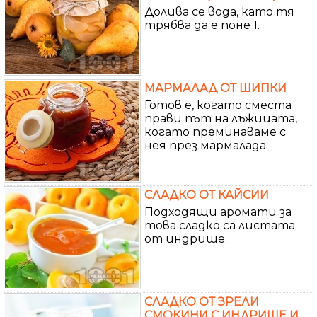
Долива се вода, като тя
трябва да е поне 1.
МАРМАЛАД ОТ ШИПКИ
Готов е, когато сместа
прави път на лъжицата,
когато преминаваме с
нея през мармалада.
СЛАДКО ОТ КАЙСИИ
Подходящи аромати за
това сладко са листата
от индрише.
СЛАДКО ОТ ЗРЕЛИ
СМОКИНИ С ИНДРИШЕ И