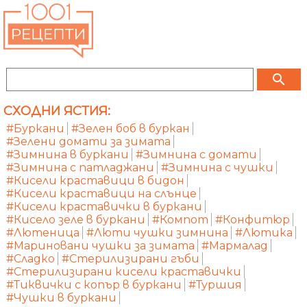
search
СХОДНИ ЯСТИЯ:
#Буркани
#Зелен боб в буркан
#Зелени домати за зимата
#Зимнина в буркани
#Зимнина с домати
#Зимнина с патладжани
#Зимнина с чушки
#Кисели краставици в бидон
#Кисели краставици на слънце
#Кисели краставички в буркани
#Кисело зеле в буркани
#Компот
#Конфитюр
#Лютеница
#Люти чушки зимнина
#Лютика
#Мариновани чушки за зимата
#Мармалад
#Сладко
#Стерилизирани гъби
#Стерилизирани кисели краставички
#Тиквички с копър в буркани
#Туршия
#Чушки в буркани