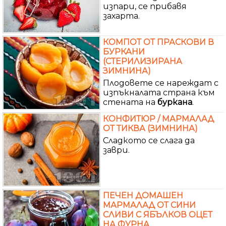
изпари, се прибавя
захарта.
КОМПОТ ОТ ПРАСКОВИ В
БУРКАНИ
(СТЕРИЛИЗИРАНА
ЗИМНИНА)
Плодовете се нареждат с
изпъкналата страна към
стената на
буркана
.
КОНФИТЮР / МАРМАЛАД
ОТ ТИКВА (ЗИМНИНА)
Сладкото се слага да
заври.
ПЕЧЕН ДОМАШЕН
МАРМАЛАД ОТ СИНИ
СЛИВИ С ЯБЪЛКОВ ОЦЕТ
НА ФУРНА