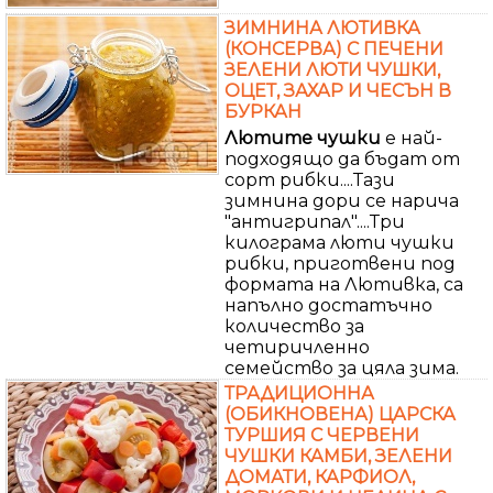
ЗИМНИНА ЛЮТИВКА
(КОНСЕРВА) С ПЕЧЕНИ
ЗЕЛЕНИ ЛЮТИ ЧУШКИ,
ОЦЕТ, ЗАХАР И ЧЕСЪН В
БУРКАН
Лютите
чушки
е най-
подходящо да бъдат от
сорт рибки....Тази
зимнина дори се нарича
"антигрипал"....Три
килограма люти чушки
рибки, приготвени под
формата на Лютивка, са
напълно достатъчно
количество за
четиричленно
семейство за цяла зима.
ТРАДИЦИОННА
(ОБИКНОВЕНА) ЦАРСКА
ТУРШИЯ С ЧЕРВЕНИ
ЧУШКИ КАМБИ, ЗЕЛЕНИ
ДОМАТИ, КАРФИОЛ,