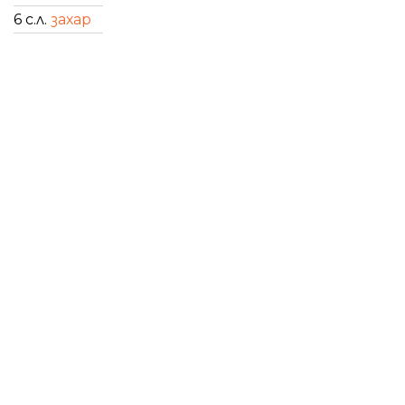
6 с.л.
захар