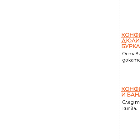
КОНФ
ДЮЛИ 
БУРКА
Оставя
докато
КОНФ
И БАН
След т
кипва.