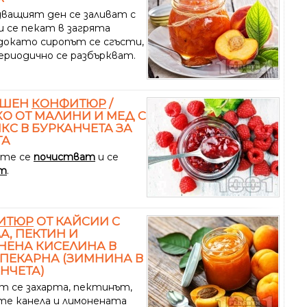
дващият ден се заливат с
и се пекат в загрята
 докато сиропът се сгъсти,
ериодично се разбъркват.
АШЕН
КОНФИТЮР
/
О ОТ МАЛИНИ И МЕД С
КС В БУРКАНЧЕТА ЗА
ТА
ите се
почистват
и се
ат
.
ИТЮР
ОТ КАЙСИИ С
А, ПЕКТИН И
НЕНА КИСЕЛИНА В
ПЕКАРНА (ЗИМНИНА В
НЧЕТА)
т се захарта, пектинът,
те канела и лимонената