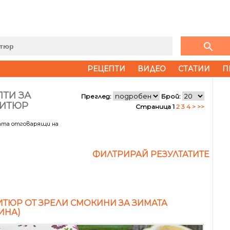
search
РЕЦЕПТИ
ВИДЕО
СТАТИИ
П
ТИ ЗА
Преглед:
Брой:
ИТЮР
Страница 1
2
3
4
>
>>
тата отговарящи на
ФИЛТРИРАЙ РЕЗУЛТАТИТЕ
ТЮР ОТ ЗРЕЛИ СМОКИНИ ЗА ЗИМАТА
ИНА)