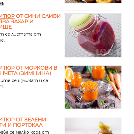
на
.
ИТЮР
ОТ СИНИ СЛИВИ
ЯВА ЗАХАР И
ИШЕ
т се листата от
е.
ИТЮР
ОТ МОРКОВИ В
НЧЕТА (ЗИМНИНА)
ите се измиват и се
т.
ИТЮР
ОТ ЗЕЛЕНИ
И И ПОРТОКАЛ
гва се малко кора от