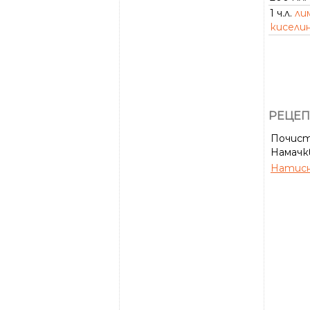
1 ч.л.
ли
кисели
РЕЦЕП
Почист
Намачкв
Натисн