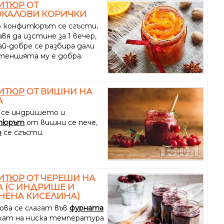
ИТЮР
ОТ
ОКАЛОВИ КОРИЧКИ
 конфитюрът се сгъсти,
вя да изстине за 1 вечер,
ай-добре се разбира дали
тенцията му е добра.
ИТЮР
ОТ ВИШНИ НА
А
 се индришето и
тюрът
от вишни се пече,
о
се сгъсти.
ИТЮР
ОТ ЧЕРЕШИ НА
 (С ИНДРИШЕ И
НЕНА КИСЕЛИНА)
ова се слагат във
фурната
екат на ниска температура