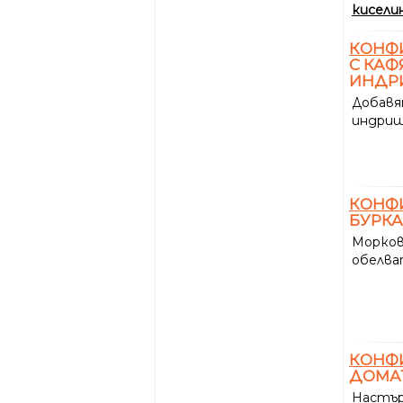
кисели
КОНФ
С КАФ
ИНДР
Добавя
индриш
КОНФ
БУРКА
Морков
обелва
КОНФ
ДОМАТ
Настър