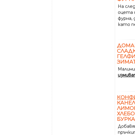
На сле
оцета 
фурна,
като п
ДОМ
СЛАДК
ГЕЛФИ
ЗИМА
Малин
измив
КОНФ
КАНЕЛ
ЛИМО
ХЛЕБО
БУРКА
Добавя
пръчки