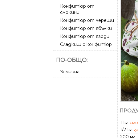
Конфитюр от
смокини
Конфитюр от череши
Конфитюр от ябълки
Конфитюр от ягоди
Сладкиш с конфитюр
ПО-ОБЩО:
Зимнина
ПРОДУ
1 кг
смо
1/2 кг
з
200 мл.