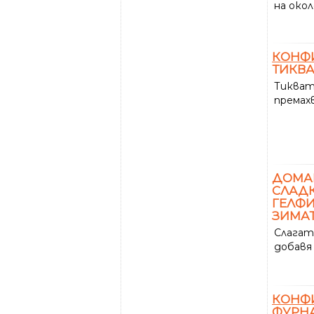
на окол
КОНФ
ТИКВА
Тикват
премах
ДОМ
СЛАДК
ГЕЛФИ
ЗИМА
Слагат
добавя
КОНФ
ФУРН