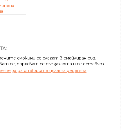
монена
на
ТА:
ените смокини се слагат в емайлиран съд.
ат се, поръсват се със захарта и се оставят...
ете за да отворите цялата рецепта