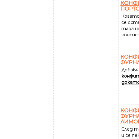
КОНФ
ПОРТ
Когато
се оста
така н
консис
КОНФ
ФУРН
Добавя
конфи
докат
КОНФ
ФУРНА
ЛИМО
След т
и се п