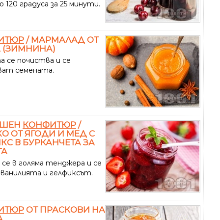
о 120 градуса за 25 минути.
ИТЮР
/ МАРМАЛАД ОТ
 (ЗИМНИНА)
а се почиства и се
ват семената.
АШЕН
КОНФИТЮР
/
О ОТ ЯГОДИ И МЕД С
КС В БУРКАНЧЕТА ЗА
ТА
 се в голяма тенджера и се
 ванилията и гелфиксът.
ИТЮР
ОТ ПРАСКОВИ НА
А