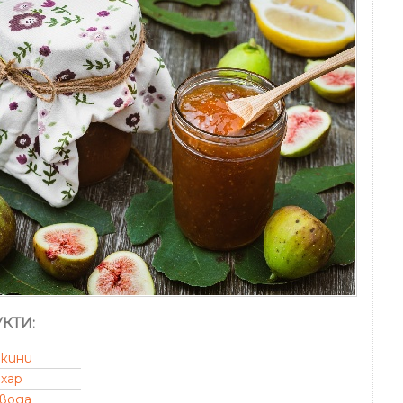
КТИ:
кини
ахар
вода