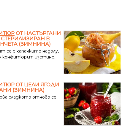
ИТЮР
ОТ НАСТЪРГАНИ
СТЕРИЛИЗИРАН В
НЧЕТА (ЗИМНИНА)
т се с капачките надолу,
 конфитюрът изстине.
ИТЮР
ОТ ЦЕЛИ ЯГОДИ
АНИ (ЗИМНИНА)
ова сладкото отново се