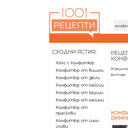
СХОДНИ ЯСТИЯ:
РЕЦЕП
КОНФ
Кекс с конфитюр
91 резул
Конфитюр от вишни
филтъра
Конфитюр от дюли
Конфитюр от кайсии
Конфитюр от круши
Конфитюр от малини
Конфитюр от
КОНФИ
праскови
(ЗИМН
Конфитюр от сини
сливи