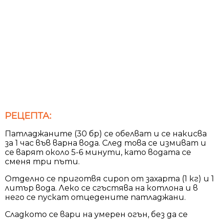
РЕЦЕПТА:
Патладжаните (30 бр) се обелват и се накисва
за 1 час във варна вода. След това се измиват и
се варят около 5-6 минути, като водата се
сменя три пъти.
Отделно се приготвя сироп от захарта (1 кг) и 1
литър вода. Леко се сгъстява на котлона и в
него се пускат отцедените патладжани.
Сладкото се вари на умерен огън, без да се