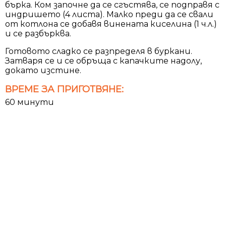
бърка. Ком започне да се сгъстява, се подправя с
индришето (4 листа). Малко преди да се свали
от котлона се добавя винената киселина (1 ч.л.)
и се разбърква.
Готовото сладко се разпределя в буркани.
Затваря се и се обръща с капачките надолу,
докато изстине.
ВРЕМЕ ЗА ПРИГОТВЯНЕ:
60 минути