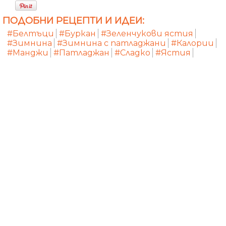
ПОДОБНИ РЕЦЕПТИ И ИДЕИ:
#Белтъци
#Буркан
#Зеленчукови ястия
#Зимнина
#Зимнина с патладжани
#Калории
#Манджи
#Патладжан
#Сладко
#Ястия