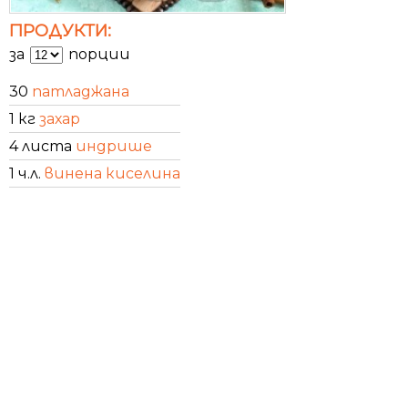
ПРОДУКТИ:
за
порции
30
патладжана
1 кг
захар
4 листа
индрише
1 ч.л.
винена киселина