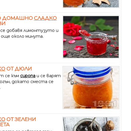
О ДОМАШНО
СЛАДКО
ЗИ
 се добавя лимонтузуто и
и още около минута.
КО
ОТ ДЮЛИ
т се към
сиропа
и се варят
 огън, докато сместа се
.
КО
ОТ ЗЕЛЕНИ
ЕТА