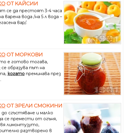
КО
ОТ КАЙСИИ
т се да престоят 3-4 часа
а варена вода /на 5 л вода –
егасена вар/.
КО
ОТ МОРКОВИ
то е готово тогава,
о
се образува път на
та,
когато
преминава през
.
КО
ОТ ЗРЕЛИ СМОКИНИ
 до сгъстяване и малко
да се премести от огъня,
авя лимонтузуто,
рително разтворено в