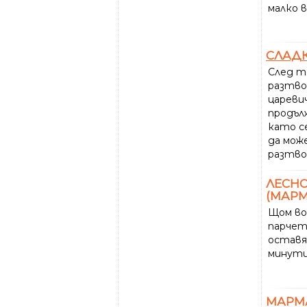
малко в
СЛАД
След т
разтво
цареви
продъл
като с
да мож
разтво
ЛЕСН
(МАРМ
Щом во
парчета
оставя
минути
МАРМ