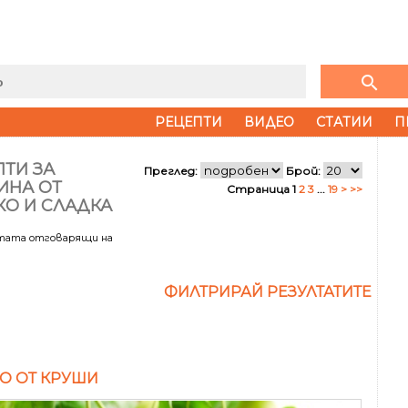
search
РЕЦЕПТИ
ВИДЕО
СТАТИИ
П
ТИ ЗА
Преглед:
Брой:
ИНА ОТ
Страница 1
2
3
...
19
>
>>
КО И СЛАДКА
лтата отговарящи на
ФИЛТРИРАЙ РЕЗУЛТАТИТЕ
О ОТ КРУШИ