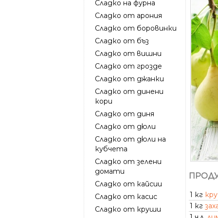
Сладко на фурна
Сладко от арония
Сладко от боровинки
Сладко от бъз
Сладко от вишни
Сладко от грозде
Сладко от джанки
Сладко от динени
кори
Сладко от диня
Сладко от дюли
Сладко от дюли на
кубчета
Сладко от зелени
домати
ПРОДУ
Сладко от кайсии
1 кг
кр
Сладко от касис
1 кг
зах
Сладко от круши
1 ч.л.
ли