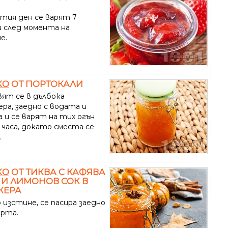
тия ден се варят 7
 след момента на
е.
КО
ОТ ПОРТОКАЛИ
ят се в дълбока
ра, заедно с водата и
 и се варят на тих огън
 часа, докато сместа се
.
КО
ОТ ТИКВА С КАФЯВА
 И ЛИМОНОВ СОК В
ЖЕРА
 изстине, се пасира заедно
арта.