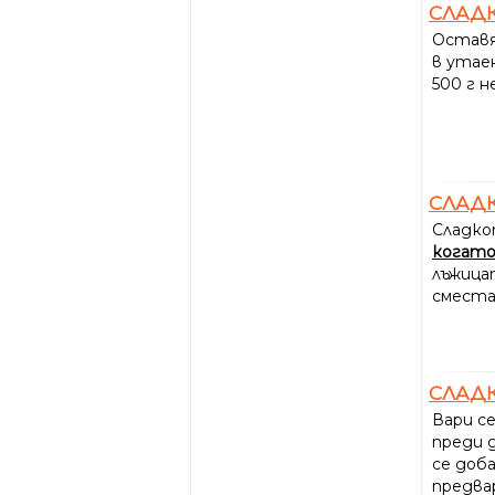
СЛАД
Оставя
в утаен
500 г н
СЛАД
Сладко
когат
лъжица
сместа
СЛАД
Вари се
преди 
се доб
предва