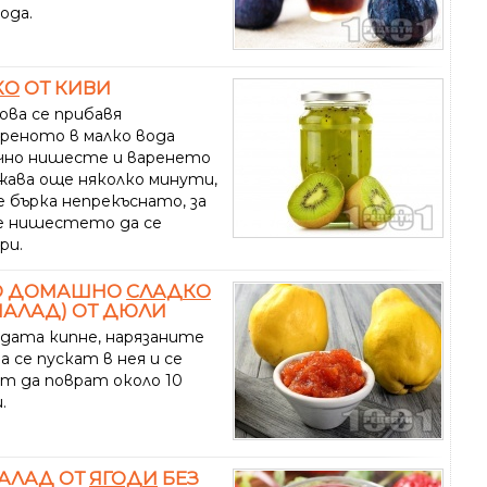
ода.
КО
ОТ КИВИ
ова се прибавя
реното в малко вода
чно нишесте и варенето
жава още няколко минути,
е бърка непрекъснато, за
е нишестето да се
ри.
О ДОМАШНО
СЛАДКО
АЛАД) ОТ ДЮЛИ
дата кипне, нарязаните
 се пускат в нея и се
т да поврат около 10
.
АЛАД ОТ
ЯГОДИ
БЕЗ