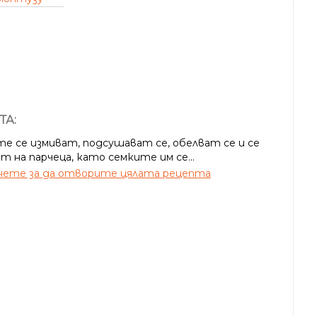
ТА:
е се измиват, подсушават се, обелват се и се
т на парчеца, като семките им се...
ете за да отворите цялата рецепта