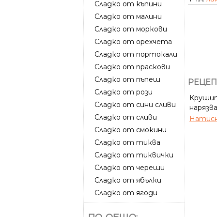
Сладко от къпини
Сладко от малини
Сладко от моркови
Сладко от орехчета
Сладко от портокали
Сладко от праскови
Сладко от пъпеш
РЕЦЕП
Сладко от рози
Крушит
Сладко от сини сливи
нарязва
Сладко от сливи
Натисн
Сладко от смокини
Сладко от тиква
Сладко от тиквички
Сладко от череши
Сладко от ябълки
Сладко от ягоди