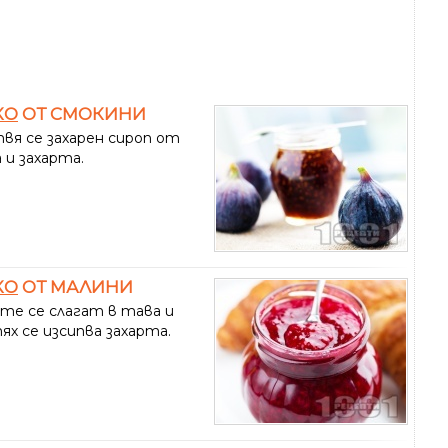
КО
ОТ СМОКИНИ
вя се захарен сироп от
 и захарта.
КО
ОТ МАЛИНИ
те се слагат в тава и
ях се изсипва захарта.