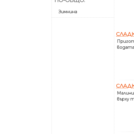
ПО-ОБЩО:
Зимнина
СЛАД
Пригот
водата
СЛАД
Малини
върху т