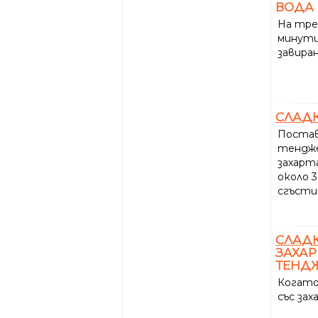
ВОДА
На тре
минути
завиран
СЛАД
Постав
тендже
захарта
около 3
сгъсти
СЛАД
ЗАХАР
ТЕНД
Когато
със зах