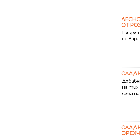
ЛЕСН
ОТ РО
Накрая
се вар
СЛАД
Добавя
на тих
сгъсти
СЛАД
ОРЕХЧ