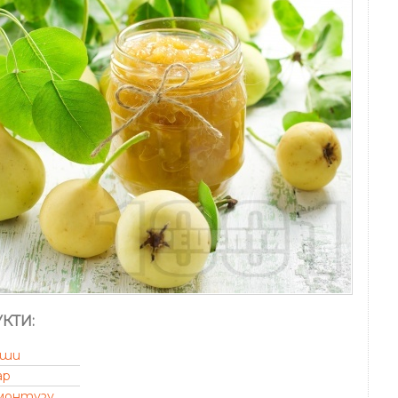
КТИ:
уши
ар
монтузу