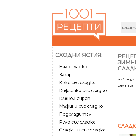
СХОДНИ ЯСТИЯ:
РЕЦЕП
ЗИМН
Бяло сладко
СЛАД
Захар
457 резу
Кекс със сладко
филтъра
Кифлички със сладко
Кленов сироп
Мъфини със сладко
Подсладител
Руло със сладко
СЛАДК
Сладкиш със сладко