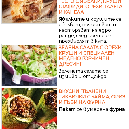
ТЕСТО С ЯБЪЛКИ, КРУШИ,
СТАФИДИ, ОРЕХИ, ГАЛЕТА
И КАНЕЛА
Ябълките
и крушите се
обелват, почистват и
настъргват на едро
ренде, след което се
прехвърлят в купа.
ЗЕЛЕНА САЛАТА С ОРЕХИ,
КРУШИ И СПЕЦИАЛЕН
МЕДЕНО ГОРЧИЧЕН
ДРЕСИНГ
Зелената салата се
измива и отцежда.
ВКУСНИ ПЪЛНЕНИ
ТИКВИЧКИ С КАЙМА, ОРИЗ
И ГЪБИ НА ФУРНА
Пекат
се в умерена
фурна
.