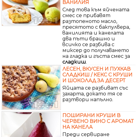
ВАНИЛИЯ
След това към яйчената
смес се прибавят
разтопеното масло,
пресятото с бакпулвера,
ванилията и канелата
два пъти брашно и
всичко се разбива с
миксер до получаването
на гладка и гъста смес за
сладкиш
.
ЛЕСЕН, ВКУСЕН И ПУХКАВ
СЛАДКИШ / КЕКС С КРУШИ
И ШОКОЛАД ЗА ДЕСЕРТ
Яйцата се разбиват със
захарта, докато тя се
разтвори напълно.
ПОШИРАНИ КРУШИ В
ЧЕРВЕНО ВИНО С АРОМАТ
НА КАНЕЛА
Преди сервиране