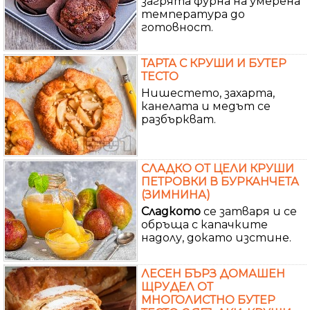
загрята фурна на умерена
температура до
готовност.
ТАРТА С КРУШИ И БУТЕР
ТЕСТО
Нишестето, захарта,
канелата и медът се
разбъркват.
СЛАДКО ОТ ЦЕЛИ КРУШИ
ПЕТРОВКИ В БУРКАНЧЕТА
(ЗИМНИНА)
Сладкото
се затваря и се
обръща с капачките
надолу, докато изстине.
ЛЕСЕН БЪРЗ ДОМАШЕН
ЩРУДЕЛ ОТ
МНОГОЛИСТНО БУТЕР