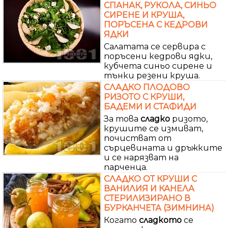
СПАНАК, РУКОЛА, СИНЬО
СИРЕНЕ И КРУША,
ПОРЪСЕНА С КЕДРОВИ
ЯДКИ
Салатата се сервира с
поръсени кедрови ядки,
кубчета синьо сирене и
тънки резени круша.
СЛАДКО ПЛОДОВО
РИЗОТО С КРУШИ,
БАДЕМИ И СТАФИДИ
За това
сладко
ризото,
крушите се измиват,
почистват от
сърцевината и дръжките
и се нарязват на
парченца.
СЛАДКО ОТ КРУШИ С
ВАНИЛИЯ И КАНЕЛА
СТЕРИЛИЗИРАНО В
БУРКАНЧЕТА (ЗИМНИНА)
Когато
сладкото
се