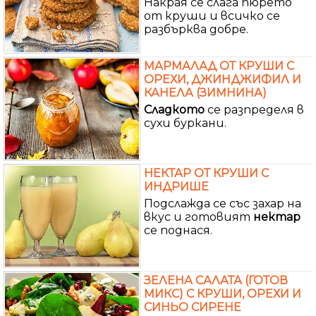
Накрая се слага пюрето
от круши и всичко се
разбърква добре.
МАРМАЛАД ОТ КРУШИ С
ОРЕХИ, ДЖИНДЖИФИЛ И
КАНЕЛА (ЗИМНИНА)
Сладкото
се разпределя в
сухи буркани.
НЕКТАР ОТ КРУШИ С
ИНДРИШЕ
Подслажда се със захар на
вкус и готовият
нектар
се поднася.
ЗЕЛЕНА САЛАТА (ГОТОВ
МИКС) С КРУШИ, ОРЕХИ И
СИНЬО СИРЕНЕ