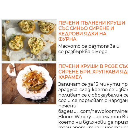
ПЕЧЕНИ ПЪЛНЕНИ КРУШИ
СЪС СИНЬО СИРЕНЕ И
КЕДРОВИ ЯДКИ НА
ФУРНА
Маслото се разтопява и
се разбърква с меда.
ПЕЧЕНИ КРУШИ В РОЗЕ СЪ
СИРЕНЕ БРИ, ХРУПКАВИ ЯД
КАРАМЕЛ
Запичат се за 15 минути п
градуса, след което се изв
поливат се с обрзаувалия с
сос и се поръсват с наряза
печени
бадеми....com/newbloomwine
Bloom Winery – ароматно ви
което ни вдъхнови да при
тази апетитна и нестанд