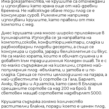
Има доказателства, че крушите са отглеждани
и използвани като храна още от най-древни
времена. Не навсякъде обаче този плод се е
консумирал суров. Римляните например
използвали крушите, като правели от тях
компоти с мед.
Днес крушата има много широко приложение в
кулинарията. Използва се за направата на
компоти,сокове, конфитюри,нектари, сладка и
разбнообразни плодови десерти, а също се
консумира и сурова, заради великолепния си вкус.
Не са малко хората, които я обичат сушена и я
добавят към традиционния Коледен ошав. Тя е с
по-малко съдържание на киселини, спрямо най-
популярния плод -ябълката, и затова е и по-
сладка. Среща се почти целогодишно на пазара, а
най-известните й сортове са Гала, Барлет,
Анжу, Фуджи и Азиатска, като само в България
срещаните сортове са над 200 на брой. В
световен мащаб сортовете надхвърлят 5000.
Крушата съдържа голямо количество
растителни влакна, поради което е ценен плод,