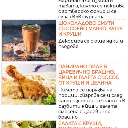
марината се излива в
тавата, която се покрива
с готварско фолио и се
слага във фурната.
ШОКОЛАДОВО СМУТИ
СЪС СОЕВО МЛЯКО, КАШУ
И КРУШИ
Декорира се с още ядки и
плодове.
ПАНИРАНО ПИЛЕ В
ЦАРЕВИЧНО БРАШНО,
ЯЙЦА И ГАЛЕТА СЪС СОС
ОТ КРУШИ И ЦЕЛИНА
Пилето се нарязва на
порции, сварява се и след
като изстине, се панира в
разбити
яйца
и галета,
смесена с царевично
брашно.
САЛАТА С КРУШИ,