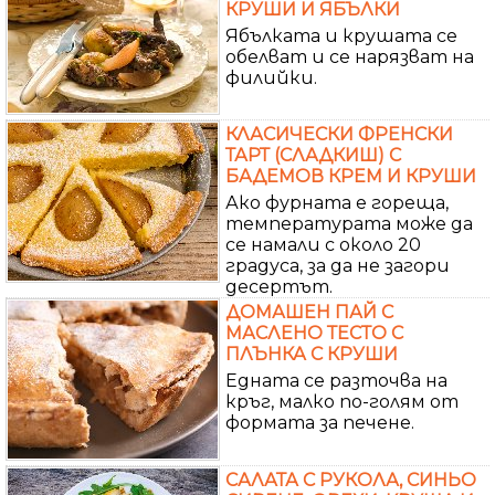
КРУШИ И ЯБЪЛКИ
Ябълката и крушата се
обелват и се нарязват на
филийки.
КЛАСИЧЕСКИ ФРЕНСКИ
ТАРТ (СЛАДКИШ) С
БАДЕМОВ КРЕМ И КРУШИ
Ако фурната е гореща,
температурата може да
се намали с около 20
градуса, за да не загори
десертът.
ДОМАШЕН ПАЙ С
МАСЛЕНО ТЕСТО С
ПЛЪНКА С КРУШИ
Едната се разточва на
кръг, малко по-голям от
формата за печене.
САЛАТА С РУКОЛА, СИНЬО