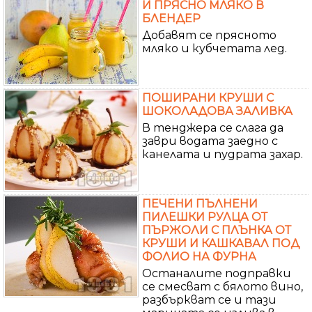
И ПРЯСНО МЛЯКО В
БЛЕНДЕР
Добавят се прясното
мляко и кубчетата лед.
ПОШИРАНИ КРУШИ С
ШОКОЛАДОВА ЗАЛИВКА
В тенджера се слага да
заври водата заедно с
канелата и пудрата захар.
ПЕЧЕНИ ПЪЛНЕНИ
ПИЛЕШКИ РУЛЦА ОТ
ПЪРЖОЛИ С ПЛЪНКА ОТ
КРУШИ И КАШКАВАЛ ПОД
ФОЛИО НА ФУРНА
Останалите подправки
се смесват с бялото вино,
разбъркват се и тази