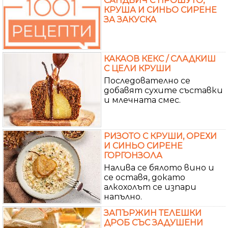
САНДВИЧ С ПРОШУТО,
КРУША И СИНЬО СИРЕНЕ
ЗА ЗАКУСКА
КАКАОВ КЕКС / СЛАДКИШ
С ЦЕЛИ КРУШИ
Последователно се
добавят сухите съставки
и млечната смес.
РИЗОТО С КРУШИ, ОРЕХИ
И СИНЬО СИРЕНЕ
ГОРГОНЗОЛА
Налива се бялото вино и
се оставя, докато
алкохолът се изпари
напълно.
ЗАПЪРЖИН ТЕЛЕШКИ
ДРОБ СЪС ЗАДУШЕНИ