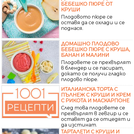
БЕБЕШКО ПЮРЕ ОТ
КРУШИ
Плодовото пюре се
оставя да се охлади и се
поднася.
ДОМАШНО ПЛОДОВО
БЕБЕШКО ПЮРЕ С КРУША,
БАНАН И МАЛИНИ
Плодовете се прехвърлят
в блендер и се пасират,
докато се получи гладко
плодово пюре.
ИТАЛИАНСКА ТОРТА С
ПЪЛНЕЖ С КРУШИ И КРЕМ
С РИКОТА И МАСКАРПОНЕ
След това плодовете се
прехвърлят в гевгир и се
оставят да се отцедят и
да изстинат.
ТАРТАЛЕТИ С КРУШИ И