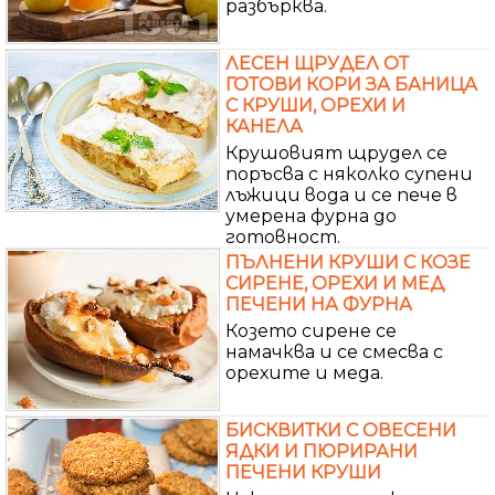
разбърква.
ЛЕСЕН ЩРУДЕЛ ОТ
ГОТОВИ КОРИ ЗА БАНИЦА
С КРУШИ, ОРЕХИ И
КАНЕЛА
Крушовият щрудел се
поръсва с няколко супени
лъжици вода и се пече в
умерена фурна до
готовност.
ПЪЛНЕНИ КРУШИ С КОЗЕ
СИРЕНЕ, ОРЕХИ И МЕД
ПЕЧЕНИ НА ФУРНА
Козето сирене се
намачква и се смесва с
орехите и меда.
БИСКВИТКИ С ОВЕСЕНИ
ЯДКИ И ПЮРИРАНИ
ПЕЧЕНИ КРУШИ