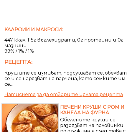
КАЛРОИИ И МАКРОСИ:
447 ккал. 115г въглехидрати, 0г протеини и 0г
мазнини
99% / 1% / 1%
РЕЦЕПТА:
Крушите се измиват, подсушават се, обелват
се и се нарязват на парчеца, като семките им
се...
Натиснете за да отворите цялата рецепта
ПЕЧЕНИ КРУШИ С РОМ И
КАНЕЛА НА ФУРНА
Обелените круши се
разрязват на половинки
по дължина, а след това с