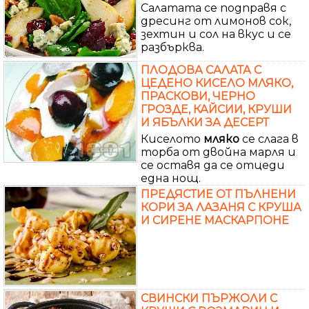
Салатата се подправя с
дресинг от лимонов сок,
зехтин и сол на вкус и се
разбърква.
ПЛОДОВА САЛАТА С
ЦЕДЕНО КИСЕЛО МЛЯКО,
ПРАСКОВИ, ЧЕРНО
ГРОЗДЕ, КАЙСИИ, КРУШИ
И ЯБЪЛКИ ЗА ДЕСЕРТ
Киселото
мляко
се слага в
торба от двойна марля и
се оставя да се отцеди
една нощ.
ПРЕДЯСТИЕ ОТ ПЪЛНЕНИ
КОРИ ЗА ЛАЗАНЯ С КРУША
И СИРЕНЕ МАСКАРПОНЕ
СВИНСКИ ПЪРЖОЛИ С