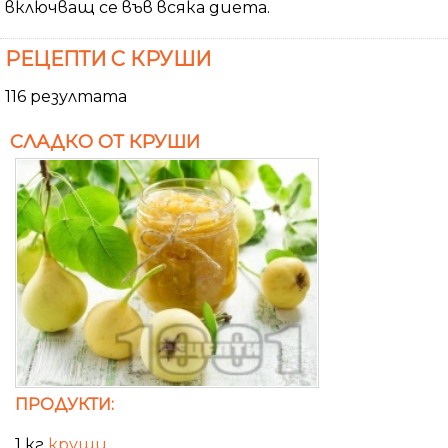
включващ се във всяка диета.
РЕЦЕПТИ С КРУШИ
116 резултата
СЛАДКО ОТ КРУШИ
ПРОДУКТИ:
1 кг
круши