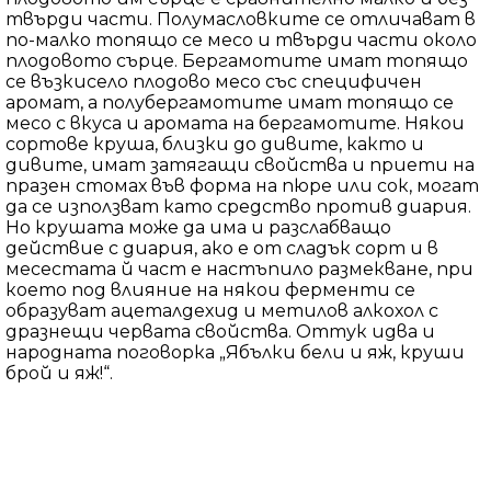
твърди части. Полумасловките се отличават в
по-малко топящо се месо и твърди части около
плодовото сърце. Бергамотите имат топящо
се възкисело плодово месо със специфичен
аромат, а полубергамотите имат топящо се
месо с вкуса и аромата на бергамотите. Някои
сортове круша, близки до дивите, както и
дивите, имат затягащи свойства и приети на
празен стомах във форма на пюре или сок, могат
да се използват като средство против диария.
Но крушата може да има и разслабващо
действие с диария, ако е от сладък сорт и в
месестата й част е настъпило размекване, при
което под влияние на някои ферменти се
образуват ацеталдехид и метилов алкохол с
дразнещи червата свойства. Оттук идва и
народната поговорка „Ябълки бели и яж, круши
брой и яж!“.