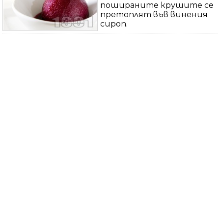
пошираните крушите се
претоплят във винения
сироп.