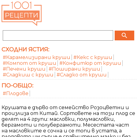
search
СХОДНИ ЯСТИЯ:
#Карамелизирани круши
#Кекс с круши
#Компот от круши
#Конфитюр от круши
#Печени круши
#Поширани круши
#Сладкиш с круши
#Сладко от круши
ПО-ОБЩО:
#Плодове
Крушата е дърво от семейство Розоцветни и
произлиза от Китай. Сортовете на този плод се
делят на 4 групи: масловки, полумасловки,
бергамоти и полубергамоти. Месестата част
на масловките е сочна и се топи в устата, а
плодовото им сърце е сравнително малко и без