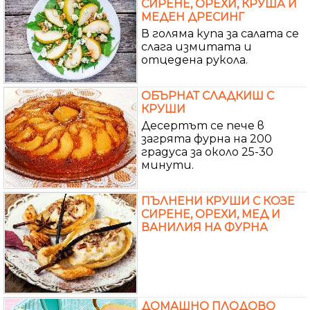
СИРЕНЕ, ОРЕХИ, КРУША И
МЕДЕН ДРЕСИНГ
В голяма купа за салата се
слага измитата и
отцедена рукола.
ОБЪРНАТ СЛАДКИШ С
КРУШИ
Десертът се пече в
загрята фурна на 200
градуса за около 25-30
минути.
ПЪЛНЕНИ КРУШИ С КОЗЕ
СИРЕНЕ, ОРЕХИ, МЕД И
ВАНИЛИЯ НА ФУРНА
ДОМАШНО ПЛОДОВО