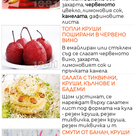
захарта,
червеното
цвекло, лимоновия сок,
канелата
, дафиновите
листа.
ТОПЛИ КРУШИ
ПОШИРАНИ В ЧЕРВЕНО
ВИНО
В емайлиран или стъклен
съд се слагат червеното
вино, захарта,
лимоновият сок и
пръчката канела.
САЛАТА С ТИКВИЧКИ,
КРУШИ, КЪЛНОВЕ И
БАДЕМИ
Щом изстинат, се
нареждат върху салатен
лист под формата на кула
- резен круша, резен
тиквичка, резен круша,
резен тиквичка и т.
СМУТИ ОТ БАНАН, КРУШИ