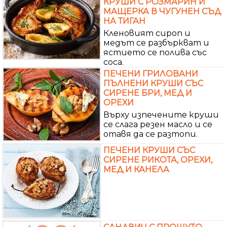
КРУШИ С РОЗМАРИН И
МАЩЕРКА В ЧУГУНЕН СЪД
НА ТИГАН
Кленовият сироп и
медът се разбъркват и
ястието се полива със
соса.
ПЕЧЕНИ ГРИЛОВАНИ
ПЪЛНЕНИ КРУШИ СЪС
СИРЕНЕ БРИ, МЕД И
ОРЕХИ
Върху изпечените круши
се слага резен масло и се
отавя да се разтопи.
ПЕЧЕНИ КРУШИ СЪС
СИРЕНЕ РИКОТА, ОРЕХИ,
МЕД И КАНЕЛА