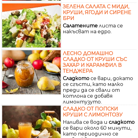
ЗЕЛЕНА САЛАТА С МИДИ,
КРУШИ, ЯГОДИ И СИРЕНЕ
БРИ
Салатените
листа се
накъсват на едро.
ЛЕСНО ДОМАШНО
СЛАДКО ОТ КРУШИ СЪС
ЗАХАР И КАРАМФИЛ В
ТЕНДЖЕРА
Сладкото
се вари, докато
се сгъсти, като малко
преди да се свали от
котлона се добавя
лимонтузуто.
СЛАДКО ОТ ПОПСКИ
КРУШИ С ЛИМОНТОЗУ
Налива се вода и
сладкото
се вари около 60 минути,
като периодично се