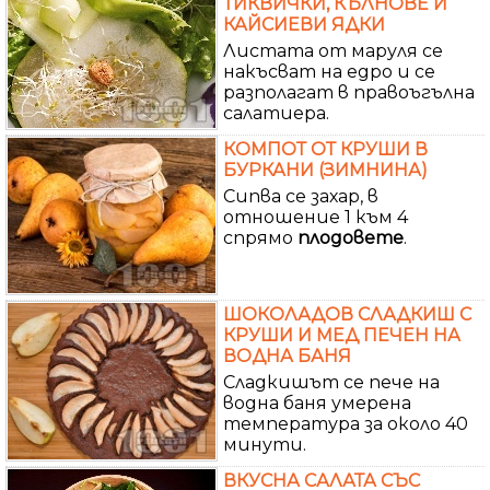
ТИКВИЧКИ, КЪЛНОВЕ И
КАЙСИЕВИ ЯДКИ
Листата от маруля се
накъсват на едро и се
разполагат в правоъгълна
салатиера.
КОМПОТ ОТ КРУШИ В
БУРКАНИ (ЗИМНИНА)
Сипва се захар, в
отношение 1 към 4
спрямо
плодовете
.
ШОКОЛАДОВ СЛАДКИШ С
КРУШИ И МЕД ПЕЧЕН НА
ВОДНА БАНЯ
Сладкишът се пече на
водна баня умерена
температура за около 40
минути.
ВКУСНА САЛАТА СЪС