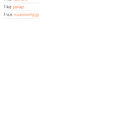
1 кг
захар
1 ч.л.
лимонтузу