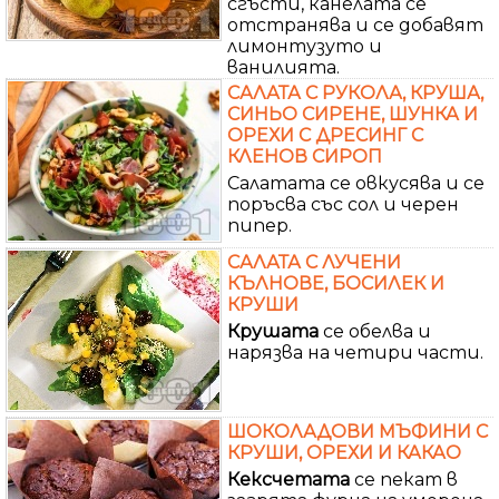
сгъсти, канелата се
отстранява и се добавят
лимонтузуто и
ванилията.
САЛАТА С РУКОЛА, КРУША,
СИНЬО СИРЕНЕ, ШУНКА И
ОРЕХИ С ДРЕСИНГ С
КЛЕНОВ СИРОП
Салатата се овкусява и се
поръсва със сол и черен
пипер.
САЛАТА С ЛУЧЕНИ
КЪЛНОВЕ, БОСИЛЕК И
КРУШИ
Крушата
се обелва и
нарязва на четири части.
ШОКОЛАДОВИ МЪФИНИ С
КРУШИ, ОРЕХИ И КАКАО
Кексчетата
се пекат в