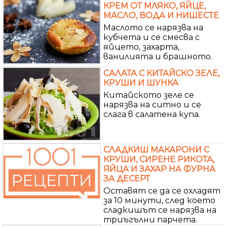
КРЕМ ОТ МЛЯКО, ЯЙЦЕ,
МАСЛО, ВОДА И НИШЕСТЕ
Маслото се нарязва на
кубчета и се смесва с
яйцето, захарта,
ванилията и брашното.
САЛАТА С КИТАЙСКО ЗЕЛЕ,
КРУШИ И ШУНКА
Китайското зеле се
нарязва на ситно и се
слага в салатена купа.
СЛАДКИШ МАКАРОНИ С
КРУШИ, СИРЕНЕ РИКОТА,
ЯЙЦА И ЗАХАР НА ФУРНА
ЗА ДЕСЕРТ
Оставят се да се охладят
за 10 минути, след което
сладкишът се нарязва на
триъгълни парчета.