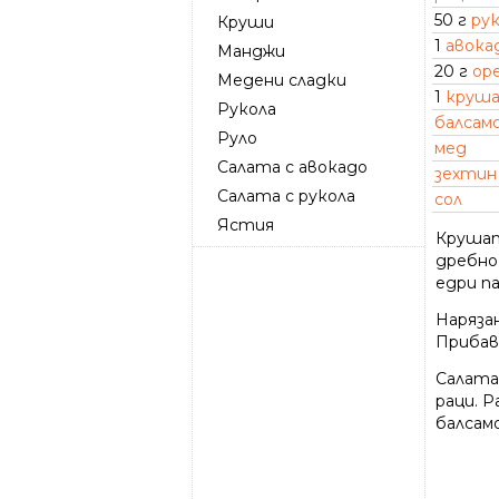
50 г
ру
Круши
1
авока
Манджи
20 г
ор
Медени сладки
1
круш
Рукола
балсам
Руло
мед
Салата с авокадо
зехтин
Салата с рукола
сол
Ястия
Крушата
дребно
едри п
Наряза
Прибав
Салата
раци. Р
балсам