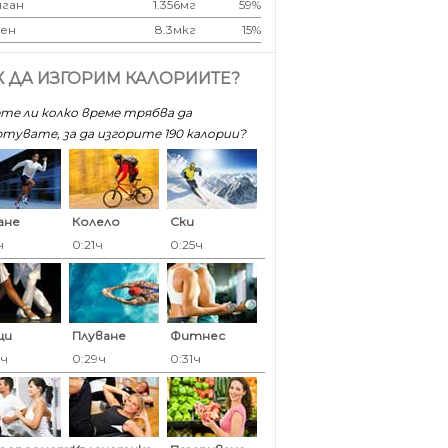
ган
1.356мг
59%
ен
8.3мкг
15%
К ДА ИЗГОРИМ КАЛОРИИТЕ?
те ли колко време трябва да
тувате, за да изгорите 190 калoрии?
ане
Колело
Ски
ч
0:21ч
0:25ч
ци
Плуване
Фитнес
9ч
0:29ч
0:31ч