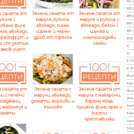
B2 
B3 
Зелена салата от
Зелена салата от
а салата от
B5 
маруля, рукола,
маруля и рукола с
укола с
B6 
авокадо, синьо
авокадо, бекон /
овано филе
B9 
сирене и черен
шунка и
мга, авокадо,
дроб от треска
слънчогледови
 грейпфрут и
B12
семки
г от зехтин
C
самов оцет
D
E (
K (
Ви
Кал
Зелена салата с
а салата от
Зелена салата от
Фо
марули, авокадо,
и с печени
маруля с макарони,
Же
домати, моркови и
ладжани,
варени яйца,
На
кълнове
, майонеза и
пушено филе, грах и
омати
кисели
Маг
краставички
Цин
Ме