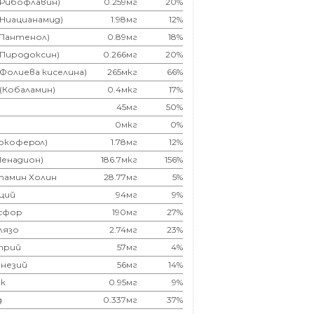
(Рибофлавин)
0.259мг
20%
(Ниацианамид)
1.98мг
12%
(Пантенол)
0.89мг
18%
(Пиродоксин)
0.266мг
20%
(Фолиева киселина)
265мкг
66%
 (Кобаламин)
0.4мкг
17%
45мг
50%
0мкг
0%
Токоферoл)
1.78мг
12%
Менадион)
186.7мкг
156%
тамин Холин
28.77мг
5%
ций
94мг
9%
сфор
190мг
27%
лязо
2.74мг
23%
трий
57мг
4%
незий
56мг
14%
к
0.95мг
9%
д
0.337мг
37%