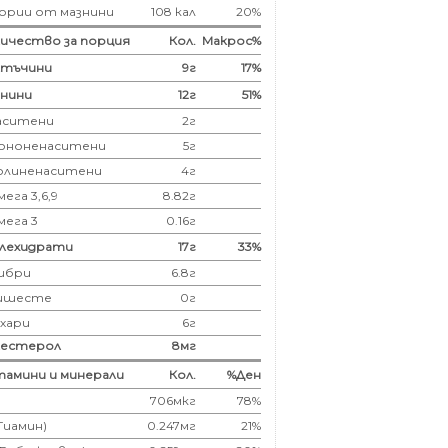
ории от мазнини
108 кал
20%
ичество за порция
Кол.
Макрос%
лтъчини
9
г
17%
нини
12
г
51%
аситени
2
г
ононенаситени
5г
олиненаситени
4г
ега 3,6,9
8.82г
мега 3
0.16г
глехидрати
17
г
33%
ибри
6.8
г
ишесте
0г
ахари
6г
лестерол
8
мг
амини и минерали
Кол.
%Ден
706мкг
78%
(Тиамин)
0.247мг
21%