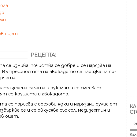
кола
до
ехи
а
ов оцет
РЕЦЕПТА:
 се измива, почиства се добре и се нарязва на
. Вътрешността на авокадото се нарязва на по-
арчета.
ната зелена салата и руколата се смесват.
ят се крушата и авокадото.
та се поръсва с орехови ядки и нарязани рулца от
КА
азбърква се и се овкусява със сол, мед, зехтин и
СТ
ов оцет.
По
Кал