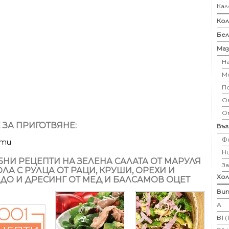
Кал
Кол
Бе
Маз
Н
М
П
Ом
О
 ЗА ПРИГОТВЯНЕ:
Въ
Ф
ути
Н
НИ РЕЦЕПТИ НА ЗЕЛЕНА САЛАТА ОТ МАРУЛЯ
З
ОЛА С РУЛЦА ОТ РАЦИ, КРУШИ, ОРЕХИ И
Хо
ДО И ДРЕСИНГ ОТ МЕД И БАЛСАМОВ ОЦЕТ
Вит
А
B1 