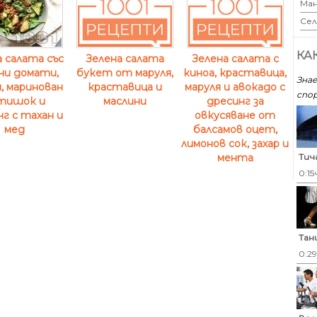
Ман
Сел
КА
 салата със
Зелена салата
Зелена салата с
ни домати,
букет от маруля,
киноа, краставица,
Знае
, маринован
краставица и
маруля и авокадо с
спор
тишок и
маслини
дресинг за
г с тахан и
овкусяване от
мед
балсамов оцет,
лимонов сок, захар и
Тич
мента
0:15
Тан
0:2