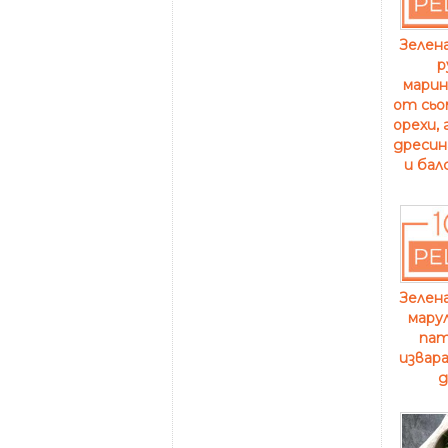
Зелен
р
марин
от сьо
орехи,
дресин
и бал
Зелен
марул
пат
извара
д