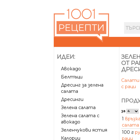
ИДЕИ:
ЗЕЛЕН
ОТ РА
Авокадо
ДРЕС
Белтъци
Салат
Дресинг за зелена
с раци
салата
Дресинги
ПРОДУ
Зелена салата
за
Зелена салата с
1
връзка
авокадо
салата
Зеленчукови ястия
100 г
р
Калории
раци