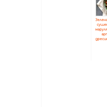
Зелена
суше
маруля
ар
дресин