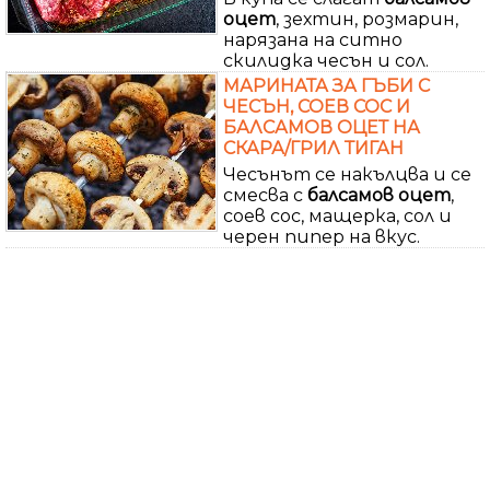
оцет
, зехтин, розмарин,
нарязана на ситно
скилидка чесън и сол.
МАРИНАТА ЗА ГЪБИ С
ЧЕСЪН, СОЕВ СОС И
БАЛСАМОВ ОЦЕТ НА
СКАРА/ГРИЛ ТИГАН
Чесънът се накълцва и се
смесва с
балсамов
оцет
,
соев сос, мащерка, сол и
черен пипер на вкус.