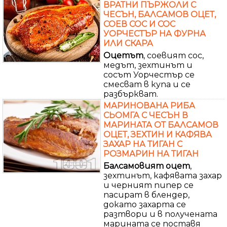
ВРАТНИ ПЪРЖОЛИ С
ЧЕСЪН, БАЛСАМОВ ОЦЕТ,
СОЕВ СОС И СОС
УОРЧЕСТЪР НА ФУРНА
ИЛИ СКАРА
Оцетът
, соевият сос,
медът, зехтинът и
сосът Уорчестър се
смесват в купа и се
разбъркват.
МАРИНОВАНА РИБА
СЬОМГА С ЧЕСЪН В
МАРИНАТА ОТ БАЛСАМОВ
ОЦЕТ, ЗЕХТИН И КАФЯВА
ЗАХАР НА ТИГАН С
РОЗМАРИН НА ТИГАН
Балсамовият
оцет
,
зехтинът, кафявата захар
и черният пипер се
пасират в блендер,
докато захарта се
разтвори и в получената
марината се поставя