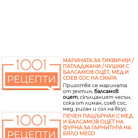
МАРИНАТА ЗА ТИКВИЧКИ /
ПАТЛАДЖАНИ / ЧУШКИ С
БАЛСАМОВ ОЦЕТ, МЕД И
СОЕВ СОС НА СКАРА
Приготвя се марината
от зехтин,
балсамов
оцет
, скълцаният чесън,
сока от лиман, соев сос,
мед, риган и сол на вкус.
ПЕЧЕН ПАЩЪРНАК С МЕД
И БАЛСАМОВ ОЦЕТ НА
ФУРНА ЗА ГАРНИТУРА НА
БЯЛО МЕСО