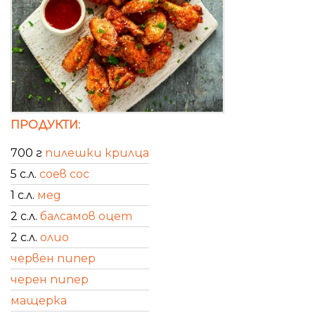
ПРОДУКТИ:
700 г
пилешки крилца
5 с.л.
соев сос
1 с.л.
мед
2 с.л.
балсамов оцет
2 с.л.
олио
червен пипер
черен пипер
мащерка