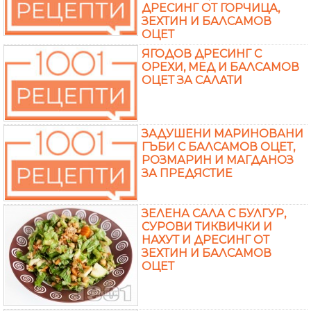
ДРЕСИНГ ОТ ГОРЧИЦА,
ЗЕХТИН И БАЛСАМОВ
ОЦЕТ
ЯГОДОВ ДРЕСИНГ С
ОРЕХИ, МЕД И БАЛСАМОВ
ОЦЕТ ЗА САЛАТИ
ЗАДУШЕНИ МАРИНОВАНИ
ГЪБИ С БАЛСАМОВ ОЦЕТ,
РОЗМАРИН И МАГДАНОЗ
ЗА ПРЕДЯСТИЕ
ЗЕЛЕНА САЛА С БУЛГУР,
СУРОВИ ТИКВИЧКИ И
НАХУТ И ДРЕСИНГ ОТ
ЗЕХТИН И БАЛСАМОВ
ОЦЕТ