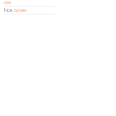
сол
1 с.л.
сусам