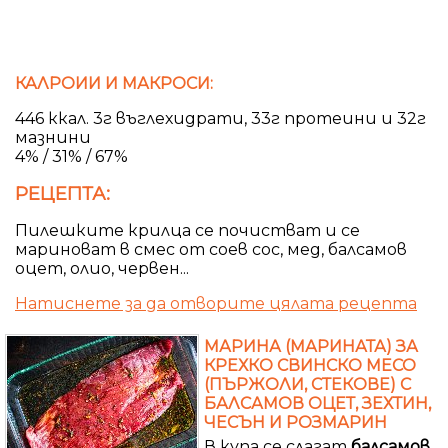
КАЛРОИИ И МАКРОСИ:
446 ккал. 3г въглехидрати, 33г протеини и 32г
мазнини
4% / 31% / 67%
РЕЦЕПТА:
Пилешките крилца се почистват и се
мариноват в смес от соев сос, мед, балсамов
оцет, олио, червен...
Натиснете за да отворите цялата рецепта
МАРИНА (МАРИНАТА) ЗА
КРЕХКО СВИНСКО МЕСО
(ПЪРЖОЛИ, СТЕКОВЕ) С
БАЛСАМОВ ОЦЕТ, ЗЕХТИН,
ЧЕСЪН И РОЗМАРИН
В купа се слагат
балсамов