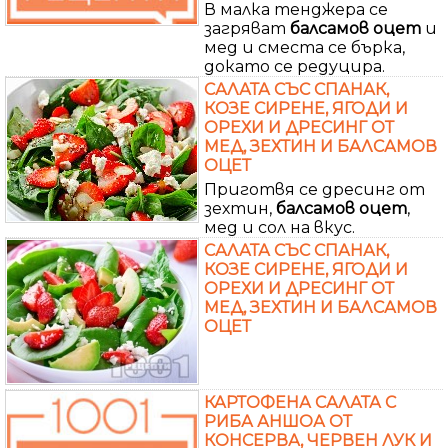
В малка тенджера се
загряват
балсамов
оцет
и
мед и сместа се бърка,
докато се редуцира.
САЛАТА СЪС СПАНАК,
КОЗЕ СИРЕНЕ, ЯГОДИ И
ОРЕХИ И ДРЕСИНГ ОТ
МЕД, ЗЕХТИН И БАЛСАМОВ
ОЦЕТ
Приготвя се дресинг от
зехтин,
балсамов
оцет
,
мед и сол на вкус.
САЛАТА СЪС СПАНАК,
КОЗЕ СИРЕНЕ, ЯГОДИ И
ОРЕХИ И ДРЕСИНГ ОТ
МЕД, ЗЕХТИН И БАЛСАМОВ
ОЦЕТ
КАРТОФЕНА САЛАТА С
РИБА АНШОА ОТ
КОНСЕРВА, ЧЕРВЕН ЛУК И