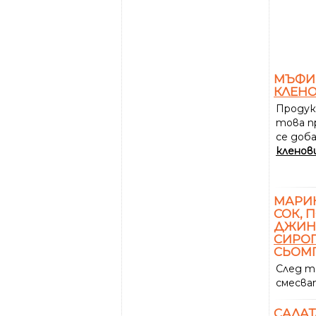
МЪФИН
КЛЕН
Продук
това п
се доб
кленов
МАРИН
СОК, 
ДЖИН
СИРО
СЬОМГ
След т
смесва
САЛАТ