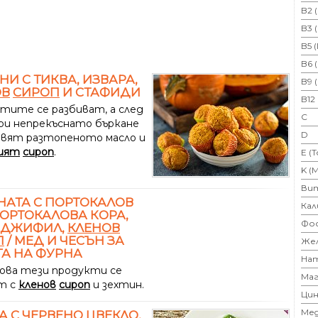
B2 
B3 
B5 
B6 
И С ТИКВА, ИЗВАРА,
B9 
ОВ
СИРОП
И СТАФИДИ
B12
тите се разбиват, а след
C
ри непрекъснато бъркане
D
авят разтопеното масло и
ият
сироп
.
E (
K (
Ви
АТА С ПОРТОКАЛОВ
Кал
ПОРТОКАЛОВА КОРА,
Фо
ДЖИФИЛ,
КЛЕНОВ
П
/ МЕД И ЧЕСЪН ЗА
Же
А НА ФУРНА
На
ова тези продукти се
Маг
т с
кленов
сироп
и зехтин.
Цин
Ме
А С ЧЕРВЕНО ЦВЕКЛО,