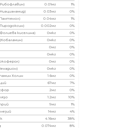
(Рибофлавин)
0.01мг
1%
(Ниацианамид)
0.03мг
0%
(Пантенол)
0.04мг
1%
(Пиродоксин)
0.002мг
0%
(Фолиева киселина)
0мкг
0%
 (Кобаламин)
0мкг
0%
0мг
0%
0мкг
0%
Токоферoл)
0мг
0%
Менадион)
0мкг
0%
тамин Холин
1.6мг
0%
ций
67мг
7%
сфор
2мг
0%
лязо
1.2мг
10%
трий
9мг
1%
незий
14мг
4%
к
4.16мг
38%
д
0.074мг
8%