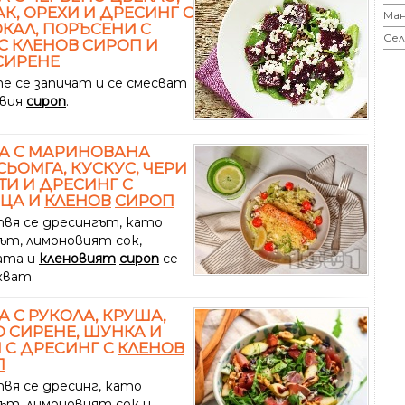
К, ОРЕХИ И ДРЕСИНГ С
Ман
КАЛ, ПОРЪСЕНИ С
Сел
 С
КЛЕНОВ
СИРОП
И
СИРЕНЕ
е се запичат и се смесват
овия
сироп
.
А С МАРИНОВАНА
СЬОМГА, КУСКУС, ЧЕРИ
И И ДРЕСИНГ С
ИЦА И
КЛЕНОВ
СИРОП
вя се дресингът, като
ът, лимоновият сок,
ата и
кленовият
сироп
се
кват.
А С РУКОЛА, КРУША,
 СИРЕНЕ, ШУНКА И
 С ДРЕСИНГ С
КЛЕНОВ
П
вя се дресинг, като
ът, лимоновият сок и