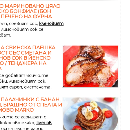
КО МАРИНОВАНО ЦЯЛО
КО БОНФИЛЕ (БОН
 ПЕЧЕНО НА ФУРНА
ът, соевият сос,
кленовият
 лимоновият сок се
кват.
А СВИНСКА ПЛЕШКА
ОСТ СЪС СМЕТАНА И
ОВ СОК В ЙЕНСКО
О / ТЕНДЖЕРА НА
А
 се добавят всичките
вки, лимоновият сок,
ият
сироп
, сметаната .
 ПАЛАЧИНКИ С БАНАН,
, БРАШНО ОТ СПЕЛТА И
МОВО МЛЯКО
нките се гарнират с
 кокосово мляко,
кленов
 останалите ягоди.