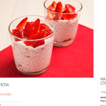
КА
СТ
КТИ:
По
косово
Кал
а
Кал