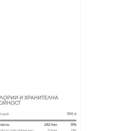
ЛОРИИ И ХРАНИТЕЛНА
ОЙНОСТ
рция
100 г
ории
262
кал
13%
ории от мазнини
0 кал
0%