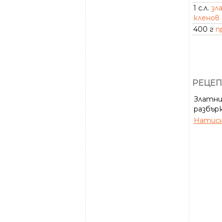
1 с.л.
зл
кленов
400 г
п
РЕЦЕП
Златния
разбърк
Натисн