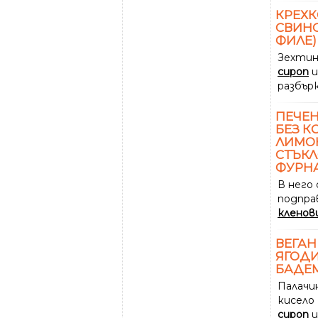
КРЕХ
СВИНС
ФИЛЕ)
Зехтин
сироп
и
разбър
ПЕЧЕН
БЕЗ К
ЛИМОН
СТЪКЛ
ФУРН
В него
подпра
кленов
ВЕГАН
ЯГОДИ
БАДЕ
Палачи
кисело
сироп
и