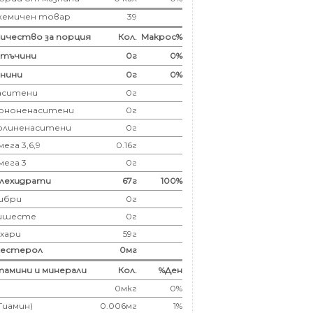
кемичен товар
39
ичество за порция
Кол.
Макрос%
лтъчини
0
г
0%
нини
0
г
0%
аситени
0
г
ононенаситени
0г
олиненаситени
0г
ега 3,6,9
0.16г
мега 3
0г
глехидрати
67
г
100%
ибри
0
г
ишесте
0г
ахари
59г
лестерол
0
мг
амини и минерали
Кол.
%Ден
0мкг
0%
(Тиамин)
0.006мг
1%