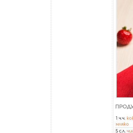
ПРОДУ
1 ч.ч.
ко
мляко
5 с.л.
чи