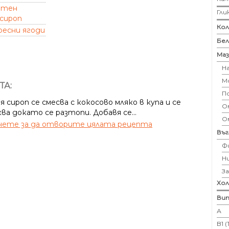
атен
Гли
 сироп
Кол
ресни ягоди
Бе
Маз
Н
М
ТА:
П
 сироп се смесва с кокосово мляко в купа и се
Ом
ва докато се разтопи. Добавя се...
О
ете за да отворите цялата рецепта
Въ
Ф
Н
З
Хо
Вит
А
B1 