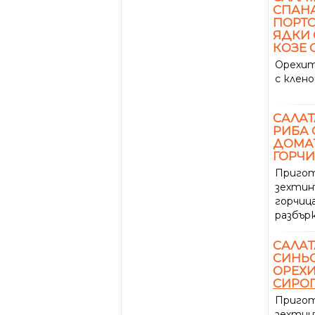
СПАНА
ПОРТО
ЯДКИ
КОЗЕ 
Орехит
с клен
САЛАТ
РИБА 
ДОМАТ
ГОРЧ
Пригот
зехтин
горчиц
разбър
САЛАТ
СИНЬО
ОРЕХИ
СИРО
Пригот
зехтин