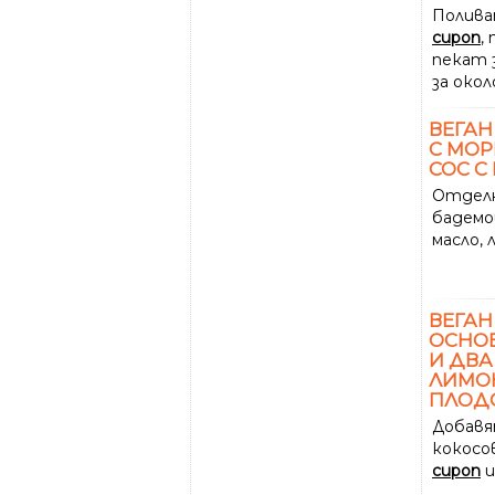
Полива
сироп
,
пекат 
за окол
ВЕГАН
С МОР
СОС С
Отделн
бадемо
масло, 
ВЕГАН
ОСНОВ
И ДВА
ЛИМОН
ПЛОД
Добавя
кокосо
сироп
и