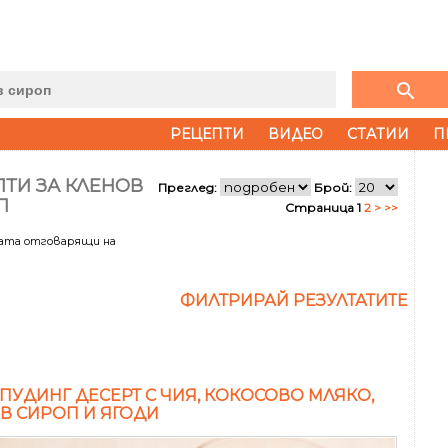
search
РЕЦЕПТИ
ВИДЕО
СТАТИИ
П
ТИ ЗА КЛЕНОВ
Преглед:
Брой:
П
Страница 1
2
>
>>
тата отговарящи на
ФИЛТРИРАЙ РЕЗУЛТАТИТЕ
 ПУДИНГ ДЕСЕРТ С ЧИЯ, КОКОСОВО МЛЯКО,
В СИРОП И ЯГОДИ