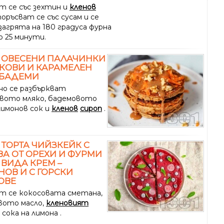
т се със зехтин и
кленов
 поръсват се със сусам и се
загрята на 180 градуса фурна
о 25 минути.
 ОВЕСЕНИ ПАЛАЧИНКИ
КОВИ И КАРАМЕЛЕН
 БАДЕМИ
о се разбъркват
вото мляко, бадемовото
лимонов сок и
кленов
сироп
.
 ТОРТА ЧИЙЗКЕЙК С
А ОТ ОРЕХИ И ФУРМИ
 ВИДА КРЕМ –
ОВ И С ГОРСКИ
ОВЕ
т се кокосовата сметана,
вото масло,
кленовият
 сока на лимона .