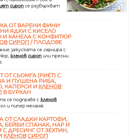
ият
сироп
се разбъркват
КА ОТ ВАРЕНИ ФИНИ
НИ ЯДКИ С КИСЕЛО
 И КАНЕЛА С КОНФИТЮР
ОВ
СИРОП
/ ПЛОДОВЕ
ание закуската се гарнира с
тюр,
кленов
сироп
или пресни
е.
Т ОТ СЬОМГА (РИЕТ) С
А И ПУШЕНА РИБА,
, КАПЕРСИ И
КЛЕНОВ
П
В БУРКАН
та се подправя с
кленов
 сол и пипер меланж.
А ОТ СЛАДКИ КАРТОФИ,
, БЕЙБИ СПАНАК, НАР И
 С ДРЕСИНГ ОТ ЗЕХТИН,
И
КЛЕНОВ
СИРОП