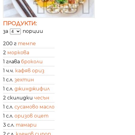
ПРОДУКТИ:
за
порции
200 г
темпе
2
моркова
1 глава
броколи
1 ч.ч.
кафяв ориз
1 с.л.
зехтин
1 с.л.
джинджифил
2 скилидки
чесън
1 с.л.
сусамово масло
1 с.л.
оризов оцет
3 с.л.
тамари
2 с.л.
кленов сироп