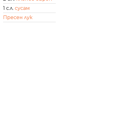
1 с.л.
сусам
Пресен лук