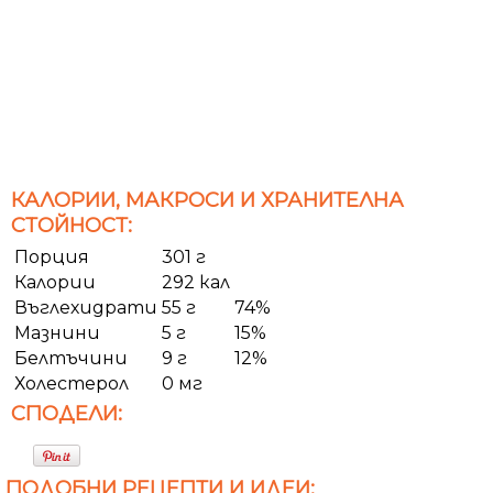
КАЛОРИИ, МАКРОСИ И ХРАНИТЕЛНА
СТОЙНОСТ:
Порция
301 г
Калории
292 кал
Въглехидрати
55 г
74%
Мазнини
5 г
15%
Белтъчини
9 г
12%
Холестерол
0 мг
СПОДЕЛИ:
ПОДОБНИ РЕЦЕПТИ И ИДЕИ: