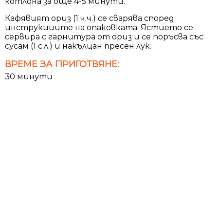
котлона за още 4-5 минути.
Кафявият ориз (1 ч.ч.) се сварява според
инструкциите на опаковката. Ястието се
сервира с гарнитура от ориз и се поръсва със
сусам (1 с.л.) и накълцан пресен лук.
ВРЕМЕ ЗА ПРИГОТВЯНЕ:
30 минути