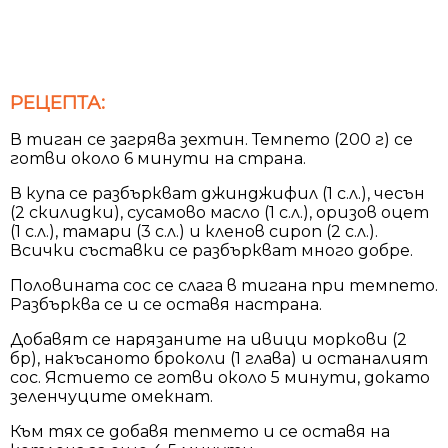
РЕЦЕПТА:
В тиган се загрява зехтин. Темпето (200 г) се
готви около 6 минути на страна.
В купа се разбъркват джинджифил (1 с.л.), чесън
(2 скилидки), сусамово масло (1 с.л.), оризов оцет
(1 с.л.), тамари (3 с.л.) и кленов сироп (2 с.л.).
Всички съставки се разбъркват много добре.
Половината сос се слага в тигана при темпето.
Разбърква се и се оставя настрана.
Добавят се нарязаните на ивици моркови (2
бр), накъсаното броколи (1 глава) и останалият
сос. Ястието се готви около 5 минути, докато
зеленчуците омекнат.
Към тях се добавя тепмето и се оставя на