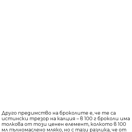
Друго предимство на броколите е, че те са
истински трезор на калция – в 100 г броколи има
толкова от този ценен елемент, колкото в 100
мл пълномаслено мляко, но с тази разлика, че от