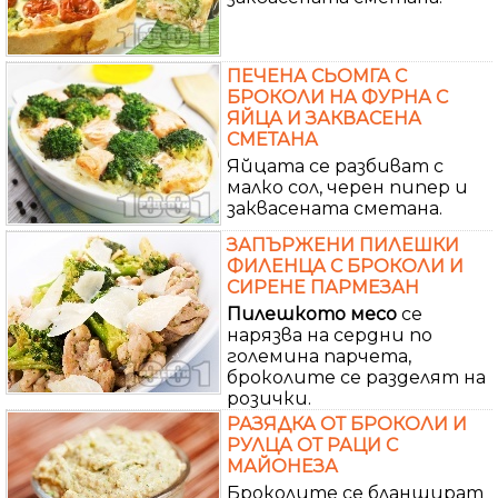
ПЕЧЕНА СЬОМГА С
БРОКОЛИ НА ФУРНА С
ЯЙЦА И ЗАКВАСЕНА
СМЕТАНА
Яйцата се разбиват с
малко сол, черен пипер и
заквасената сметана.
ЗАПЪРЖЕНИ ПИЛЕШКИ
ФИЛЕНЦА С БРОКОЛИ И
СИРЕНЕ ПАРМЕЗАН
Пилешкото
месо
се
нарязва на сердни по
големина парчета,
броколите се разделят на
розички.
РАЗЯДКА ОТ БРОКОЛИ И
РУЛЦА ОТ РАЦИ С
МАЙОНЕЗА
Броколите се бланшират