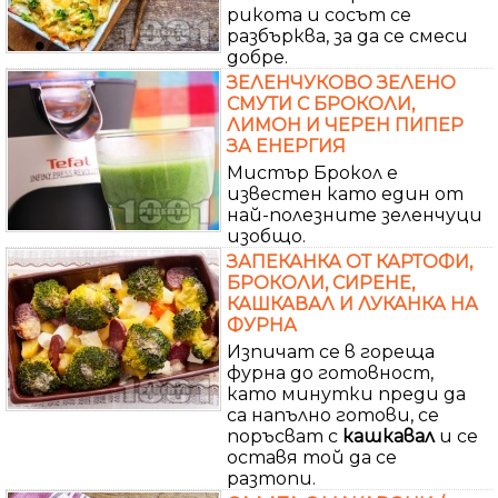
рикота и сосът се
разбърква, за да се смеси
добре.
ЗЕЛЕНЧУКОВО ЗЕЛЕНО
СМУТИ С БРОКОЛИ,
ЛИМОН И ЧЕРЕН ПИПЕР
ЗА ЕНЕРГИЯ
Мистър Брокол е
известен като един от
най-полезните зеленчуци
изобщо.
ЗАПЕКАНКА ОТ КАРТОФИ,
БРОКОЛИ, СИРЕНЕ,
КАШКАВАЛ И ЛУКАНКА НА
ФУРНА
Изпичат се в гореща
фурна до готовност,
като минутки преди да
са напълно готови, се
поръсват с
кашкавал
и се
оставя той да се
разтопи.