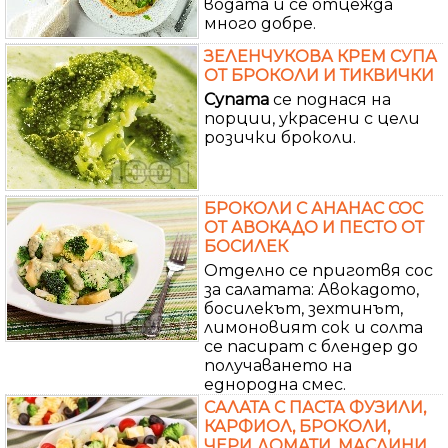
водата и се отцежда
много добре.
ЗЕЛЕНЧУКОВА КРЕМ СУПА
ОТ БРОКОЛИ И ТИКВИЧКИ
Супата
се поднася на
порции, украсени с цели
розички броколи.
БРОКОЛИ С АНАНАС СОС
ОТ АВОКАДО И ПЕСТО ОТ
БОСИЛЕК
Отделно се приготвя сос
за салатата: Авокадото,
босилекът, зехтинът,
лимоновият сок и солта
се пасират с блендер до
получаването на
еднородна смес.
САЛАТА С ПАСТА ФУЗИЛИ,
КАРФИОЛ, БРОКОЛИ,
ЧЕРИ ДОМАТИ, МАСЛИНИ,