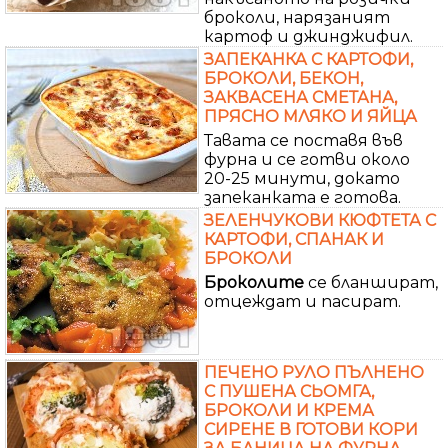
броколи, нарязаният
картоф и джинджифил.
ЗАПЕКАНКА С КАРТОФИ,
БРОКОЛИ, БЕКОН,
ЗАКВАСЕНА СМЕТАНА,
ПРЯСНО МЛЯКО И ЯЙЦА
Тавата се поставя във
фурна и се готви около
20-25 минути, докато
запеканката е готова.
ЗЕЛЕНЧУКОВИ КЮФТЕТА С
КАРТОФИ, СПАНАК И
БРОКОЛИ
Броколите
се бланшират,
отцеждат и пасират.
ПЕЧЕНО РУЛО ПЪЛНЕНО
С ПУШЕНА СЬОМГА,
БРОКОЛИ И КРЕМА
СИРЕНЕ В ГОТОВИ КОРИ