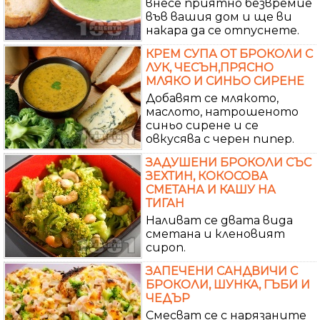
внесе приятно безвремие
във вашия дом и ще ви
накара да се отпуснете.
КРЕМ СУПА ОТ БРОКОЛИ С
ЛУК, ЧЕСЪН,ПРЯСНО
МЛЯКО И СИНЬО СИРЕНЕ
Добавят се млякото,
маслото, натрошеното
синьо сирене и се
овкусява с черен пипер.
ЗАДУШЕНИ БРОКОЛИ СЪС
ЗЕХТИН, КОКОСОВА
СМЕТАНА И КАШУ НА
ТИГАН
Наливат се двата вида
сметана и кленовият
сироп.
ЗАПЕЧЕНИ САНДВИЧИ С
БРОКОЛИ, ШУНКА, ГЪБИ И
ЧЕДЪР
Смесват се с нарязаните