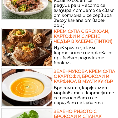
Когато сосът се
редуцира и месото се
глазира, ястието се сваля
от котлона и се сервира
върху канапе от варен
ориз.
КРЕМ СУПА С БРОКОЛИ,
КАРТОФИ И СИРЕНЕ
ЧЕДЪР В ХЛЕБЧЕ (ПИТКИ)
Изхвърля се, а към
картофите и моркова се
прибавят розичките
броколи.
ЗЕЛЕНЧУКОВА КРЕМ СУПА
С КАРТОФИ, БРОКОЛИ И
КАРФИОЛ В МУЛТИКУКЪР
Броколито, карфиолът,
морковите и картофите
се почистват и се
нарязват на кубчета.
ЗЕЛЕНО РИЗОТО С
БРОКОЛИ И СПАНАК