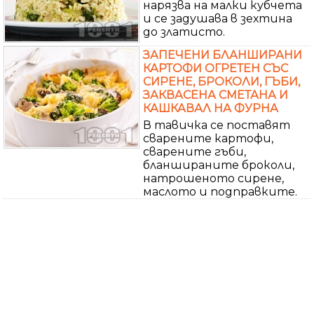
нарязва на малки кубчета
и се задушава в зехтина
до златисто.
ЗАПЕЧЕНИ БЛАНШИРАНИ
КАРТОФИ ОГРЕТЕН СЪС
СИРЕНЕ, БРОКОЛИ, ГЪБИ,
ЗАКВАСЕНА СМЕТАНА И
КАШКАВАЛ НА ФУРНА
В тавичка се поставят
сварените картофи,
сварените гъби,
бланшираните броколи,
натрошеното сирене,
маслото и подправките.