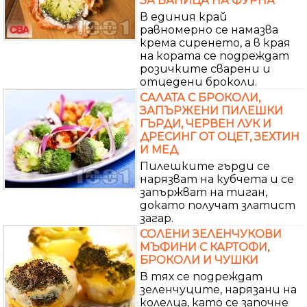
ЗА БАНИЦА НА ФУРНА
В единия край
равномерно се намазва
крема сиренето, а в края
на кората се подреждат
розичките сварени и
отцедени броколи.
САЛАТА С БРОКОЛИ,
ЗАПЪРЖЕНИ ПИЛЕШКИ
ГЪРДИ, ЧЕРВЕН ЛУК И
ДРЕСИНГ ОТ ОЦЕТ, ЗЕХТИН
И МЕД
Пилешките гърди се
нарязват на кубчета и се
запържват на тиган,
докато получат златист
загар.
СОЛЕНИ ЗЕЛЕНЧУКОВИ
МЪФИНИ С КАРТОФИ,
БРОКОЛИ И ЧУШКИ
В тях се подреждат
зеленчуците, нарязани на
колелца, като се започне