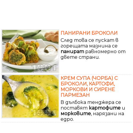
ПАНИРАНИ БРОКОЛИ
След това се пускат в
горещата мазнина се
панират
равномерно от
двете страни.
КРЕМ СУПА (ЧОРБА) С
БРОКОЛИ, КАРТОФИ,
МОРКОВИ И СИРЕНЕ
ПАРМЕЗАН
В дълбока тенджера се
поставят
картофите
и
морковите
, нарязани на
едро.