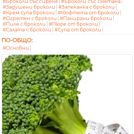
#Броколи със сирене
#Броколи със сметана
#Задушени броколи
#Запеканка с броколи
#Крем супа броколи
#Кюфтета от броколи
#Огретен с броколи
#Панирани броколи
#Пиле с броколи
#Пюре от броколи
#Салата с броколи
#Супа от броколи
ПО-ОБЩО:
#Основни