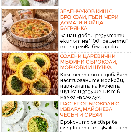
ЗЕЛЕНЧУКОВ КИШ С
БРОКОЛИ, ГЪБИ, ЧЕРИ
ДОМАТИ И ЯЙЦА
БАГРЯНКА
За най-добри резултати
екипът на "1001 рецепти"
препоръчва български
СОЛЕНИ ЦАРЕВИЧНИ
МЪФИНИ С БРОКОЛИ,
МОРКОВИ И ШУНКА
Към тестото се добавят
настърганите моркови,
нарязаната на кубчета
шунка и задушеният в
малко масло лук.
ПАСТЕТ ОТ БРОКОЛИ С
ИЗВАРА, МАЙОНЕЗА,
ЧЕСЪН И ОРЕХИ
Броколито се сварява,
след което се изважда от