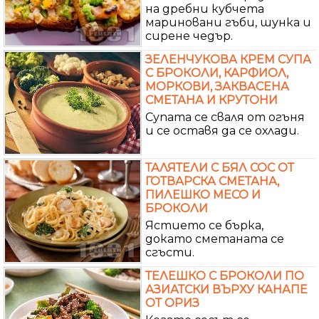
на дребни кубчета
мариновани гъби, шунка и
сирене чедър.
ЗЕЛЕНЧУКОВА КРЕМ СУПА
С БРОКОЛИ, КАРФИОЛ,
МОРКОВИ, ЗАКВАСЕНА
СМЕТАНА И КРУТОНИ
Супата се сваля от огъня
и се оставя да се охлади.
ТАЛЯТЕЛИ С БЯЛ СОС ОТ
ГОТВАРСКА СМЕТАНА,
ПИЛЕШКО МЕСО И
БРОКОЛИ
Ястието се бърка,
докато сметаната се
сгъсти.
ТЕЛЕШКО С БРОКОЛИ ПО
АЗИАТСКИ ВЪРХУ КАНАПЕ
ОТ ОРИЗ