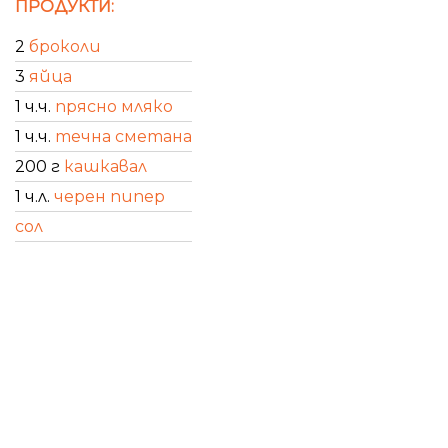
ПРОДУКТИ:
2
броколи
3
яйца
1 ч.ч.
прясно мляко
1 ч.ч.
течна сметана
200 г
кашкавал
1 ч.л.
черен пипер
сол