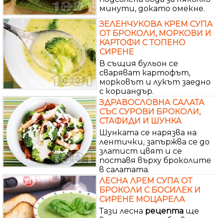
минути, докато омекне.
ЗЕЛЕНЧУКОВА КРЕМ СУПА
ОТ БРОКОЛИ, МОРКОВИ И
КАРТОФИ С ТОПЕНО
СИРЕНЕ
В същия бульон се
сваряват картофът,
морковът и лукът заедно
с кориандър.
ЗДРАВОСЛОВНА САЛАТА
СЪС СУРОВИ БРОКОЛИ,
СТАФИДИ И ШУНКА
Шунката се нарязва на
лентички, запържва се до
златист цвят и се
поставя върху броколите
в салатата.
ЛЕСНА ЛРЕМ СУПА ОТ
БРОКОЛИ С БОСИЛЕК И
СИРЕНЕ МОЦАРЕЛА
Тази лесна
рецепта
ще