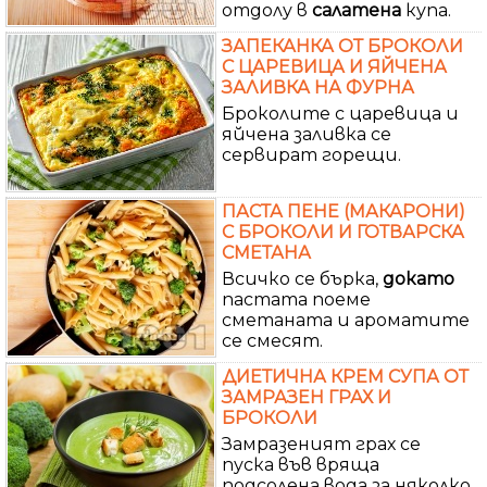
отдолу в
салатена
купа.
ЗАПЕКАНКА ОТ БРОКОЛИ
С ЦАРЕВИЦА И ЯЙЧЕНА
ЗАЛИВКА НА ФУРНА
Броколите с царевица и
яйчена заливка се
сервират горещи.
ПАСТА ПЕНЕ (МАКАРОНИ)
С БРОКОЛИ И ГОТВАРСКА
СМЕТАНА
Всичко се бърка,
докато
пастата поеме
сметаната и ароматите
се смесят.
ДИЕТИЧНА КРЕМ СУПА ОТ
ЗАМРАЗЕН ГРАХ И
БРОКОЛИ
Замразеният грах се
пуска във вряща
подсолена вода за няколко