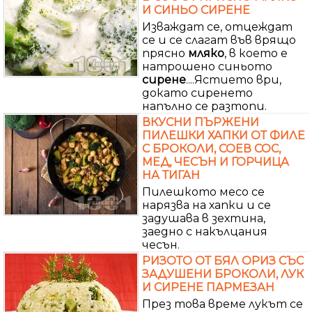
И СИНЬО СИРЕНЕ
Изваждат се, отцеждат
се и се слагат във врящо
прясно
мляко
, в което е
натрошено синьото
сирене
....Ястието ври,
докато сиренето
напълно се разтопи.
ВКУСНИ ПЪРЖЕНИ
ПИЛЕШКИ ХАПКИ ОТ ФИЛЕ
С БРОКОЛИ, СОЕВ СОС,
МЕД, ЧЕСЪН И ГОРЧИЦА
НА ТИГАН
Пилешкото месо се
нарязва на хапки и се
задушава в зехтина,
заедно с накълцания
чесън.
РИЗОТО ОТ БЯЛ ОРИЗ СЪС
ЗАДУШЕНИ БРОКОЛИ, ЛУК
И СИРЕНЕ ПАРМЕЗАН
През това време лукът се