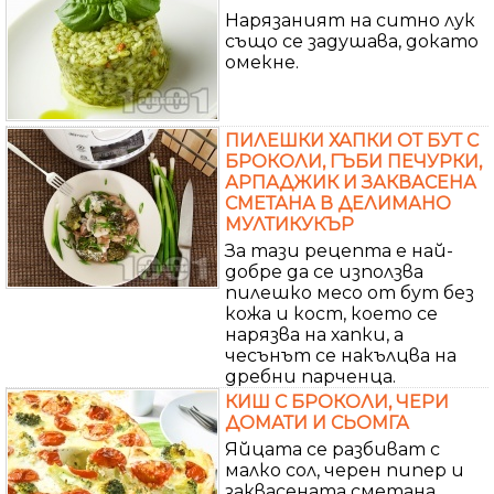
Нарязаният на ситно лук
също се задушава, докато
омекне.
ПИЛЕШКИ ХАПКИ ОТ БУТ С
БРОКОЛИ, ГЪБИ ПЕЧУРКИ,
АРПАДЖИК И ЗАКВАСЕНА
СМЕТАНА В ДЕЛИМАНО
МУЛТИКУКЪР
За тази рецепта е най-
добре да се използва
пилешко месо от бут без
кожа и кост, което се
нарязва на хапки, а
чесънът се накълцва на
дребни парченца.
КИШ С БРОКОЛИ, ЧЕРИ
ДОМАТИ И СЬОМГА
Яйцата се разбиват с
малко сол, черен пипер и
заквасената сметана.