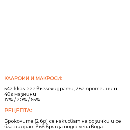
КАЛРОИИ И МАКРОСИ:
542 ккал. 22г въглехидрати, 28г протеини и
40г мазнини
17% / 20% / 65%
РЕЦЕПТА:
Броколите (2 бр) се накъсват на розички и се
бланшират във вряща подсолена вода.