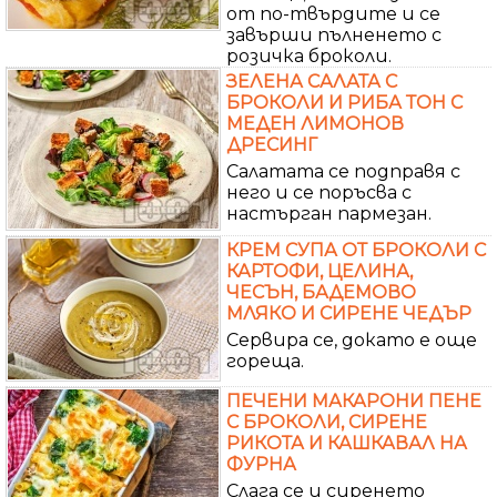
от по-твърдите и се
завърши пълненето с
розичка броколи.
ЗЕЛЕНА САЛАТА С
БРОКОЛИ И РИБА ТОН С
МЕДЕН ЛИМОНОВ
ДРЕСИНГ
Салатата се подправя с
него и се поръсва с
настърган пармезан.
КРЕМ СУПА ОТ БРОКОЛИ С
КАРТОФИ, ЦЕЛИНА,
ЧЕСЪН, БАДЕМОВО
МЛЯКО И СИРЕНЕ ЧЕДЪР
Сервира се, докато е още
гореща.
ПЕЧЕНИ МАКАРОНИ ПЕНЕ
С БРОКОЛИ, СИРЕНЕ
РИКОТА И КАШКАВАЛ НА
ФУРНА
Слага се и сиренето