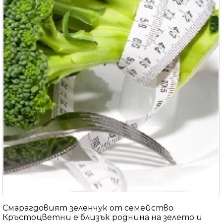
Смарагдовият зеленчук от семейство
Кръстоцветни е близък роднина на зелето и