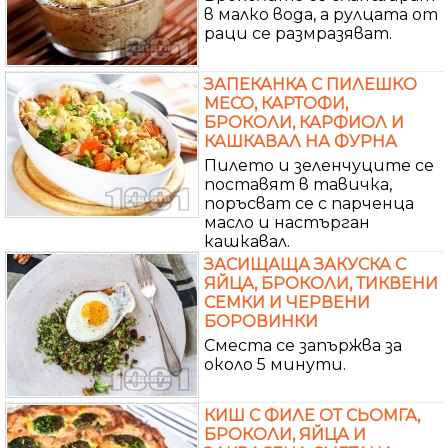
в малко вода, а рулцата от
раци се размразяват.
ЗАПЕКАНКА С ПИЛЕШКО
МЕСО, КАРТОФИ,
БРОКОЛИ, КАРФИОЛ И
КАШКАВАЛ НА ФУРНА
Пилето и зеленчуците се
поставят в тавичка,
поръсват се с парченца
масло и настърган
кашкавал.
ЗАСИЩАЩА ЗАКУСКА С
ЯЙЦА, БРОКОЛИ, ТИКВЕНИ
СЕМКИ И ЧЕРВЕНИ
БОРОВИНКИ
Сместа се запържва за
около 5 минути.
КИШ С ФИЛЕ ОТ СЬОМГА,
БРОКОЛИ, ЯЙЦА И