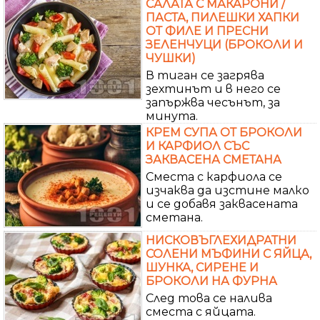
САЛАТА С МАКАРОНИ /
ПАСТА, ПИЛЕШКИ ХАПКИ
ОТ ФИЛЕ И ПРЕСНИ
ЗЕЛЕНЧУЦИ (БРОКОЛИ И
ЧУШКИ)
В тиган се загрява
зехтинът и в него се
запържва чесънът, за
минута.
КРЕМ СУПА ОТ БРОКОЛИ
И КАРФИОЛ СЪС
ЗАКВАСЕНА СМЕТАНА
Сместа с карфиола се
изчаква да изстине малко
и се добавя заквасената
сметана.
НИСКОВЪГЛЕХИДРАТНИ
СОЛЕНИ МЪФИНИ С ЯЙЦА,
ШУНКА, СИРЕНЕ И
БРОКОЛИ НА ФУРНА
След това се налива
сместа с яйцата.