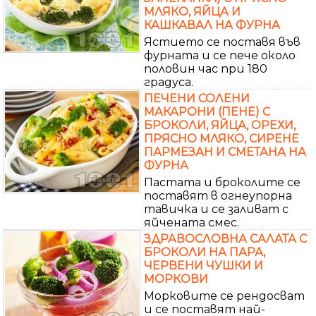
МЛЯКО, ЯЙЦА И
КАШКАВАЛ НА ФУРНА
Ястието се поставя във
фурната и се пече около
половин час при 180
градуса.
ПЕЧЕНИ СОЛЕНИ
МАКАРОНИ (ПЕНЕ) С
БРОКОЛИ, ЯЙЦА, ОРЕХИ,
ПРЯСНО МЛЯКО, СИРЕНЕ
ПАРМЕЗАН И СМЕТАНА НА
ФУРНА
Пастата и броколите се
поставят в огнеупорна
тавичка и се заливат с
яйчената смес.
ЗДРАВОСЛОВНА САЛАТА С
БРОКОЛИ НА ПАРА,
ЧЕРВЕНИ ЧУШКИ И
МОРКОВИ
Морковите се рендосват
и се поставят най-