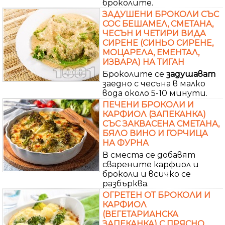
броколите.
ЗАДУШЕНИ БРОКОЛИ СЪС
СОС БЕШАМЕЛ, СМЕТАНА,
ЧЕСЪН И ЧЕТИРИ ВИДА
СИРЕНЕ (СИНЬО СИРЕНЕ,
МОЦАРЕЛА, ЕМЕНТАЛ,
ИЗВАРА) НА ТИГАН
Броколите се
задушават
заедно с чесъна в малко
вода около 5-10 минути.
ПЕЧЕНИ БРОКОЛИ И
КАРФИОЛ (ЗАПЕКАНКА)
СЪС ЗАКВАСЕНА СМЕТАНА,
БЯЛО ВИНО И ГОРЧИЦА
НА ФУРНА
В сместа се добавят
сварените карфиол и
броколи и всичко се
разбърква.
ОГРЕТЕН ОТ БРОКОЛИ И
КАРФИОЛ
(ВЕГЕТАРИАНСКА
ЗАПЕКАНКА) С ПРЯСНО