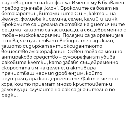
разновидност на карфиола. Името му в буквален
превод означава „клон“. Броколите са богат на
бетакаротин, витамините С и Е, както и на
желязо, фолиева киселина, селен, калий и цинк.
Броколите са идеална съставка на диетичните
рецими, защото са засищащи, а същевременно с
това – нискокалорични. Полезни са за организма
с това, че изчистват свободните радикали,
защото съдържат антиоксидантното
вещество глюкорафанин. Освен това са мощно
антираково средство – сулфорафанът убива
раковите клетки, като забавя същевременно
скоростта им на делене, и активира
пречистващ черния дроб ензим, който
неутрализира канцерогените. Факт е, че при
хора, които приемат много кръстоцветни
зеленчуци, случаите на рак са значително по-
редки.