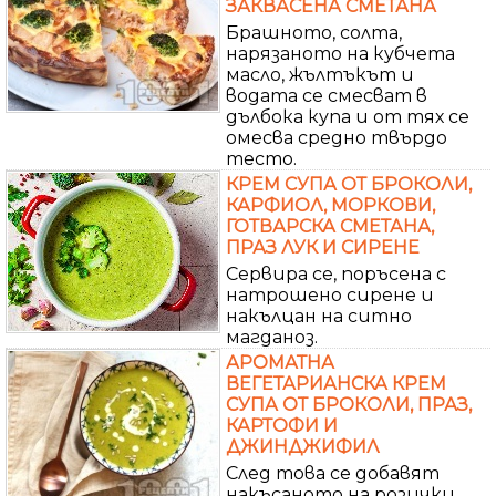
ЗАКВАСЕНА СМЕТАНА
Брашното, солта,
нарязаното на кубчета
масло, жълтъкът и
водата се смесват в
дълбока купа и от тях се
омесва средно твърдо
тесто.
КРЕМ СУПА ОТ БРОКОЛИ,
КАРФИОЛ, МОРКОВИ,
ГОТВАРСКА СМЕТАНА,
ПРАЗ ЛУК И СИРЕНЕ
Сервира се, поръсена с
натрошено сирене и
накълцан на ситно
магданоз.
АРОМАТНА
ВЕГЕТАРИАНСКА КРЕМ
СУПА ОТ БРОКОЛИ, ПРАЗ,
КАРТОФИ И
ДЖИНДЖИФИЛ
След това се добавят
накъсаното на розички