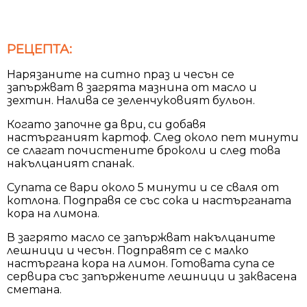
РЕЦЕПТА:
Нарязаните на ситно праз и чесън се
запържват в загрята мазнина от масло и
зехтин. Налива се зеленчуковият бульон.
Когато започне да ври, си добавя
настърганият картоф. След около пет минути
се слагат почистените броколи и след това
накълцаният спанак.
Супата се вари около 5 минути и се сваля от
котлона. Подправя се със сока и настърганата
кора на лимона.
В загрято масло се запържват накълцаните
лешници и чесън. Подправят се с малко
настъргана кора на лимон. Готовата супа се
сервира със запържените лешници и заквасена
сметана.