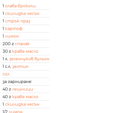
1
глава броколи
1
скилидка чесън
1
стрък праз
1
картоф
1
лимон
200 г
спанак
30 г
краве масло
1 л.
зеленчуков бульон
1 с.л.
зехтин
сол
за гарниране:
40 г
лешници
40 г
краве масло
1
скилидка чесън
1/2
лимон