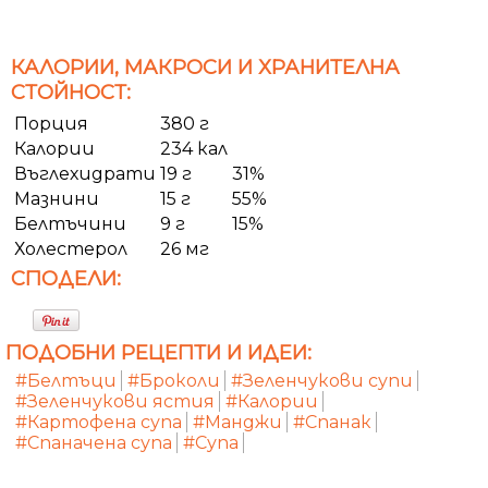
КАЛОРИИ, МАКРОСИ И ХРАНИТЕЛНА
СТОЙНОСТ:
Порция
380 г
Калории
234 кал
Въглехидрати
19 г
31%
Мазнини
15 г
55%
Белтъчини
9 г
15%
Холестерол
26 мг
СПОДЕЛИ:
ПОДОБНИ РЕЦЕПТИ И ИДЕИ:
#Белтъци
#Броколи
#Зеленчукови супи
#Зеленчукови ястия
#Калории
#Картофена супа
#Манджи
#Спанак
#Спаначена супа
#Супа