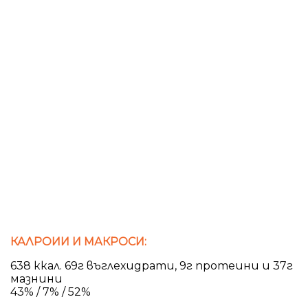
КАЛРОИИ И МАКРОСИ:
638 ккал. 69г въглехидрати, 9г протеини и 37г
мазнини
43% / 7% / 52%