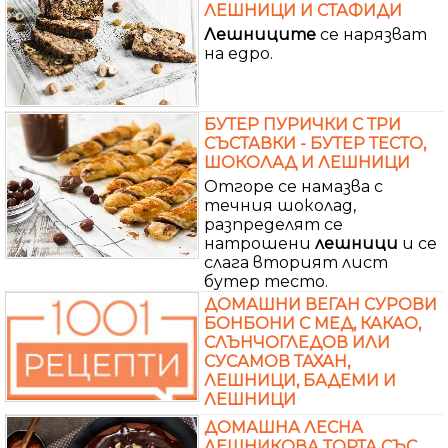
ЛЕШНИЦИ И СТАФИДИ
Лешниците
се нарязват
на едро.
БУТЕР ПУРИЧКИ С ТРИ
СЪСТАВКИ - БУТЕР ТЕСТО,
ШОКОЛАД И ЛЕШНИЦИ
Отгоре се намазва с
течния шоколад,
разпределят се
натрошени
лешници
и се
слага вторият лист
бутер тесто.
ДОМАШНИ ВЕГАН СУРОВИ
БОНБОНИ С МЕД, КАКАО,
СЛЪНЧОГЛЕДОВ ИЛИ
СУСАМОВ ТАХАН,
ЛЕШНИЦИ, БАДЕМИ И
ЛЕШНИЦИ
ДОМАШНА ЛЕСНА
ЛЕШНИКОВА ТОРТА СЪС