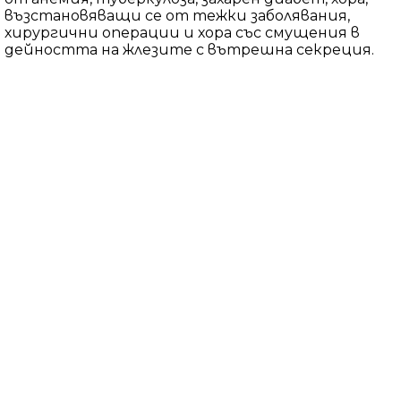
възстановяващи се от тежки заболявания,
хирургични операции и хора със смущения в
дейността на жлезите с вътрешна секреция.