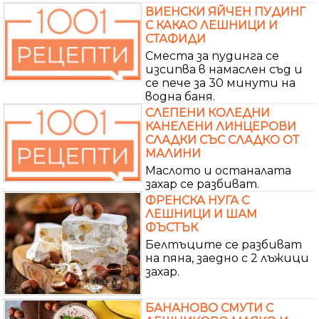
ВИЕНСКИ ЯЙЧЕН ПУДИНГ
С КАКАО ЛЕШНИЦИ И
СТАФИДИ
Сместа за пудинга се
изсипва в намаслен съд и
се пече за 30 минути на
водна баня.
СЛЕПЕНИ КОЛЕДНИ
КАНЕЛЕНИ ЛИНЦЕРОВИ
СЛАДКИ СЪС СЛАДКО ОТ
МАЛИНИ
Маслото и останалата
захар се разбиват.
ФРЕНСКА НУГА С
ЛЕШНИЦИ И ШАМ
ФЪСТЪК
Белтъците се разбиват
на пяна, заедно с 2 лъжици
захар.
БАНАНОВО СМУТИ С