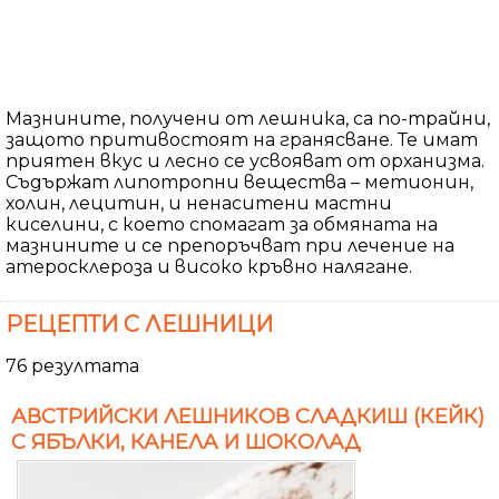
Мазнините, получени от лешника, са по-трайни,
защото притивостоят на гранясване. Те имат
приятен вкус и лесно се усвояват от орханизма.
Съдържат липотропни вещества – метионин,
холин, лецитин, и ненаситени мастни
киселини, с което спомагат за обмяната на
мазнините и се препоръчват при лечение на
атеросклероза и високо кръвно налягане.
РЕЦЕПТИ С ЛЕШНИЦИ
76 резултата
АВСТРИЙСКИ ЛЕШНИКОВ СЛАДКИШ (КЕЙК)
С ЯБЪЛКИ, КАНЕЛА И ШОКОЛАД