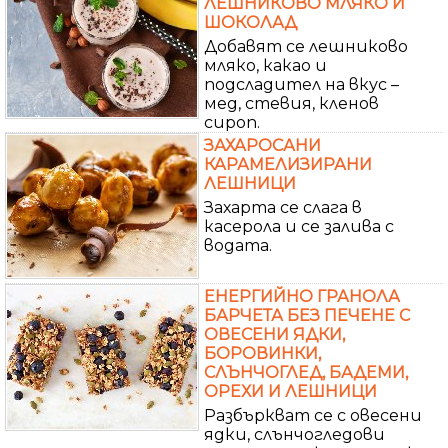
ЛЕШНИКОВО МЛЯКО И
ШОКОЛАД
Добавят се лешниково
мляко, какао и
подсладител на вкус –
мед, стевия, кленов
сироп.
ЗАХАРОСАНИ
КАРАМЕЛИЗИРАНИ
ЛЕШНИЦИ
Захарта се слага в
касерола и се залива с
водата.
ЕНЕРГИЙНО ГРАНОЛА
БАРЧЕТА БЕЗ ПЕЧЕНЕ С
ОВЕСЕНИ ЯДКИ,
БОРОВИНКИ,
СЛЪНЧОГЛЕД, БАДЕМИ,
ОРЕХИ И ЛЕШНИЦИ
Разбъркват се с овесени
ядки, слънчогледови