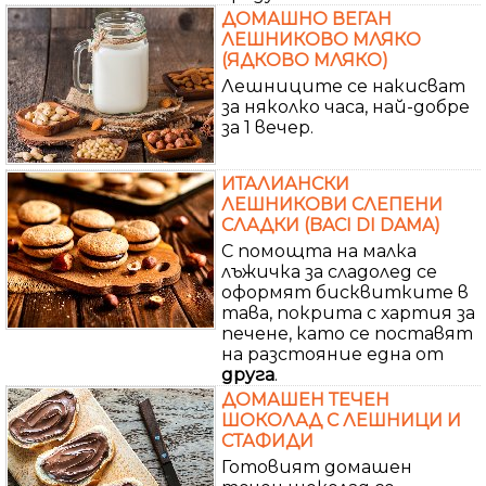
ДОМАШНО ВЕГАН
ЛЕШНИКОВО МЛЯКО
(ЯДКОВО МЛЯКО)
Лешниците се накисват
за няколко часа, най-добре
за 1 вечер.
ИТАЛИАНСКИ
ЛЕШНИКОВИ СЛЕПЕНИ
СЛАДКИ (BACI DI DAMA)
С помощта на малка
лъжичка за сладолед се
оформят бисквитките в
тава, покрита с хартия за
печене, като се поставят
на разстояние една от
друга
.
ДОМАШЕН ТЕЧЕН
ШОКОЛАД С ЛЕШНИЦИ И
СТАФИДИ
Готовият домашен