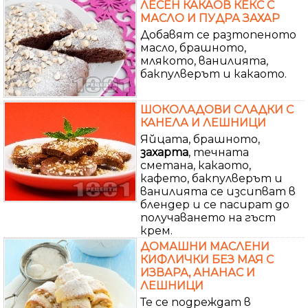
ЛЕСЕН КАКАОВ КЕКС С
МАСЛО И ПУДРА ЗАХАР
Добавят се разтопеното
масло, брашното,
млякото, ванилията,
бакпулверът и какаото.
ШОКОЛАДОВИ СЛАДКИ С
КАНЕЛА И ЛЕШНИЦИ
Яйцата, брашното,
захарта
, течната
сметана, какаото,
кафето, бакпулверът и
ванилията се изсипват в
блендер и се пасират до
получаването на гъст
крем.
ДОМАШНИ МАСЛЕНИ
КИФЛИЧКИ БЕЗ МАЯ С
ИЗВАРА, АНАНАС И
ЛЕШНИЦИ
Те се подреждат в