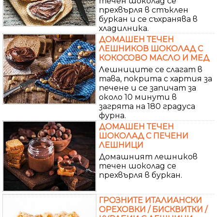
течен шоколад се
прехвърля в стъклен
буркан и се съхранява в
хладилника.
ДОМАШЕН ТЕЧЕН
ЛЕШНИКОВ ШОКОЛАД С
КОКОСОВО МАСЛО И МЕД
Лешниците се слагат в
тава, покрита с хартия за
печене и се запичат за
около 10 минути в
загрята на 180 градуса
фурна.
ДОМАШЕН ТЕЧЕН
ШОКОЛАД С ПЕЧЕНИ
ЛЕШНИЦИ
Домашният лешников
течен шоколад се
прехвърля в буркан.
ГРОЗНИТЕ ИТАЛИАНСКИ
ОРЕХОВКИ / БИСКВИТКИ /