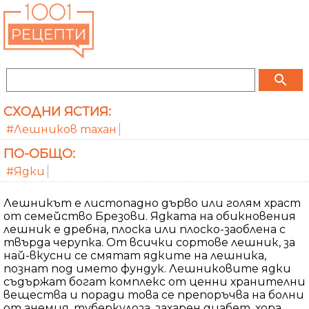
search
СХОДНИ ЯСТИЯ:
#Лешников тахан
ПО-ОБЩО:
#Ядки
Лешникът е листопадно дърво или голям храст
от семейство Брезови. Ядката на обикновения
лешник е дребна, плоска или плоско-заоблена с
твърда черупка. От всички сортове лешник, за
най-вкусни се смятат ядките на лешника,
познат под името фундук. Лешниковите ядки
съдържат богат комплекс от ценни хранителни
вещества и поради това се препоръчва на болни
от анемия, туберкулоза, захарен диабет, хора,