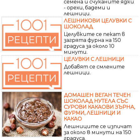
семена и счуканите ядки
- орехи, бадеми и
лешници.
ЛЕШНИКОВИ ЦЕЛУВКИ С
ШОКОЛАД
Целувките се пекат в
загрята фурна на 150
градуса за около 10
минути.
ЦЕЛУВКИ С ЛЕШНИЦИ
Добавят се смлените
лешници.
ДОМАШЕН ВЕГАН ТЕЧЕН
ШОКОЛАД НУТЕЛА СЪС
СУРОВИ КАКАОВИ ЗЪРНА,
ФУРМИ, ЛЕШНИЦИ И
КАКАО
Лешниците се изпичат
за около 8 минути на 150
градуса.