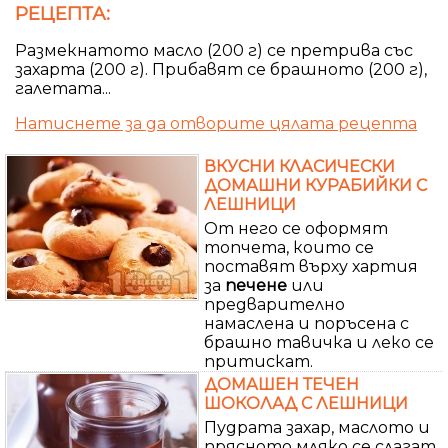
РЕЦЕПТА:
Размекнатото масло (200 г) се претрива със
захарта (200 г). Прибавят се брашното (200 г),
галетата...
Натиснете за да отворите цялата рецепта
ВКУСНИ КЛАСИЧЕСКИ
ДОМАШНИ КУРАБИЙКИ С
ЛЕШНИЦИ
От него се оформят
топчета, които се
поставят върху хартия
за
печене
или
предварително
намаслена и поръсена с
брашно тавичка и леко се
притискат.
ДОМАШЕН ТЕЧЕН
ШОКОЛАД С ЛЕШНИЦИ
Пудрата захар, маслото и
прясното мляко се слагат