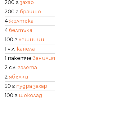
200 г
захар
200 г
брашно
4
жълтъка
4
белтъка
100 г
лешници
1 ч.л.
канела
1 пакетче
ванилия
2 с.л.
галета
2
ябълки
50 г
пудра захар
100 г
шоколад