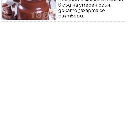
в съд на умерен огън,
докато захарта се
разтвори.