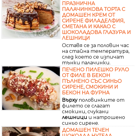
ПРАЗНИЧНА
ПАЛАЧИНКОВА ТОРТА С
ДОМАШЕН КРЕМ ОТ
СИРЕНЕ ФИЛАДЕЛФИЯ,
СМЕТАНА И КАКАО С
ШОКОЛАДОВА ГЛАЗУРА И
ЛЕШНИЦИ
Оставя се за половин час
на стайна температура,
след което се изпичат
тънки палачинки.
ПЕЧЕНО ПИЛЕШКО РУЛО
ОТ ФИЛЕ В БЕКОН
ПЪЛНЕНО СЪС СИНЬО
СИРЕНЕ, СМОКИНИ И
БЕКОН НА ФУРНА
Върху
половинките от
филето се слагат
смокини, счукани
лешници
и натрошено
синьо сирене.
ДОМАШЕН ТЕЧЕН
ШОКОЛАД НУТЕЛА