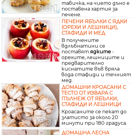
тавичка, на чието дъно е
поставена хартия за
печене.
ПЕЧЕНИ ЯБЪЛКИ С ЯДКИ
(ОРЕХИ И ЛЕШНИЦИ),
СТАФИДИ И МЕД
В получените
вдлъбнатини се
поставят
ядките
-
орехите, лешниците и
предварително
киснатите във вряла
вода стафиди и течният
мед.
ДОМАШНИ КРОАСАНИ С
ТЕСТО ОТ ИЗВАРА С
ПЪЛНЕЖ ОТ ЯБЪЛКИ,
СТАФИДИ И ЛЕШНИЦИ
Кроасаните се пекат до
златисто за около 20
минути при 180 градуса.
ДОМАШНА ЛЕСНА