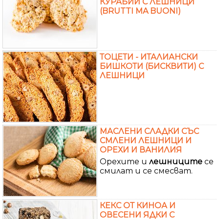
КУРАБИИ С ЛЕШНИЦИ
(BRUTTI MA BUONI)
ТОЦЕТИ - ИТАЛИАНСКИ
БИШКОТИ (БИСКВИТИ) С
ЛЕШНИЦИ
МАСЛЕНИ СЛАДКИ СЪС
СМЛЕНИ ЛЕШНИЦИ И
ОРЕХИ И ВАНИЛИЯ
Орехите и
лешниците
се
смилат и се смесват.
КЕКС ОТ КИНОА И
ОВЕСЕНИ ЯДКИ С