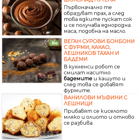
Първоначално те
образуват прах, а след
това ядките пускат сок
и се получава еднородна
маса, подобна на масло.
ВЕГАН СУРОВИ БОНБОНИ
С ФУРМИ, КАКАО,
ЛЕШНИКОВ ТАХАН И
БАДЕМИ
В кухненси робот се
смилат наситно
бадемите
и кашуто и
след това се добавят
фурмите.
ВАНИЛОВИ МЪФИНИ С
ЛЕШНИЦИ
Прибавят се киселото
мляко и олиото и отново
се разбива.