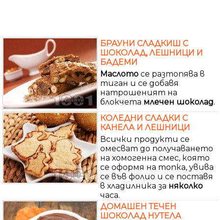
БРАУНИ СЛАДКИШ С
ШОКОЛАД, ЛЕШНИЦИ И
БАДЕМИ
Маслото
се разтопява в
тиган и се добавя
натрошеният на
блокчета
млечен
шоколад
.
КОЛЕДНИ СЛАДКИ С
КАНЕЛА И ЛЕШНИЦИ
Всички продукти се
омесват до получаването
на хомогенна смес, която
се оформя на топка, увива
се във фолио и се поставя
в хладилника за
няколко
часа.
ДОМАШЕН ТЕЧЕН
ШОКОЛАД НУТЕЛА