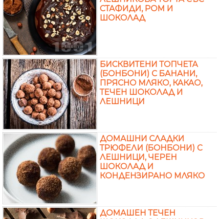
СТАФИДИ, РОМ И
ШОКОЛАД
БИСКВИТЕНИ ТОПЧЕТА
(БОНБОНИ) С БАНАНИ,
ПРЯСНО МЛЯКО, КАКАО,
ТЕЧЕН ШОКОЛАД И
ЛЕШНИЦИ
ДОМАШНИ СЛАДКИ
ТРЮФЕЛИ (БОНБОНИ) С
ЛЕШНИЦИ, ЧЕРЕН
ШОКОЛАД И
КОНДЕНЗИРАНО МЛЯКО
ДОМАШЕН ТЕЧЕН