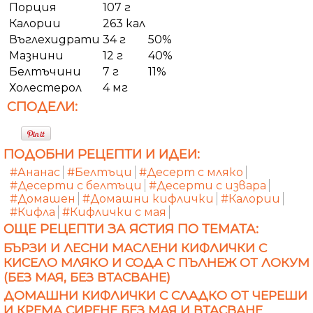
Порция
107 г
Калории
263 кал
Въглехидрати
34 г
50%
Мазнини
12 г
40%
Белтъчини
7 г
11%
Холестерол
4 мг
СПОДЕЛИ:
ПОДОБНИ РЕЦЕПТИ И ИДЕИ:
#Ананас
#Белтъци
#Десерт с мляко
#Десерти с белтъци
#Десерти с извара
#Домашен
#Домашни кифлички
#Калории
#Кифла
#Кифлички с мая
ОЩЕ РЕЦЕПТИ ЗА ЯСТИЯ ПО ТЕМАТА:
БЪРЗИ И ЛЕСНИ МАСЛЕНИ КИФЛИЧКИ С
КИСЕЛО МЛЯКО И СОДА С ПЪЛНЕЖ ОТ ЛОКУМ
(БЕЗ МАЯ, БЕЗ ВТАСВАНЕ)
ДОМАШНИ КИФЛИЧКИ С СЛАДКО ОТ ЧЕРЕШИ
И КРЕМА СИРЕНЕ БЕЗ МАЯ И ВТАСВАНЕ