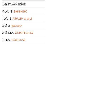
За пълнежа:
450 г
ананас
150 г
лешници
50 г
захар
50 мл.
сметана
1 ч.л.
канела