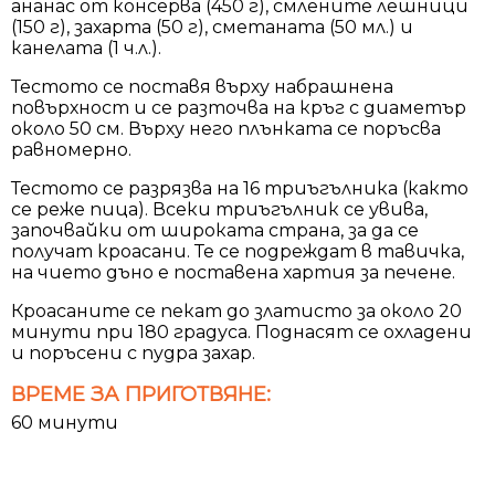
ананас от консерва (450 г), смлените лешници
(150 г), захарта (50 г), сметаната (50 мл.) и
канелата (1 ч.л.).
Тестото се поставя върху набрашнена
повърхност и се разточва на кръг с диаметър
около 50 см. Върху него плънката се поръсва
равномерно.
Тестото се разрязва на 16 триъгълника (както
се реже пица). Всеки триъгълник се увива,
започвайки от широката страна, за да се
получат кроасани. Те се подреждат в тавичка,
на чието дъно е поставена хартия за печене.
Кроасаните се пекат до златисто за около 20
минути при 180 градуса. Поднасят се охладени
и поръсени с пудра захар.
ВРЕМЕ ЗА ПРИГОТВЯНЕ:
60 минути