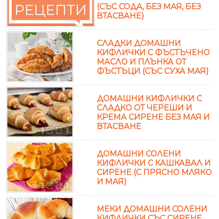
(СЪС СОДА, БЕЗ МАЯ, БЕЗ
ВТАСВАНЕ)
СЛАДКИ ДОМАШНИ
КИФЛИЧКИ С ФЪСТЪЧЕНО
МАСЛО И ПЛЪНКА ОТ
ФЪСТЪЦИ (СЪС СУХА МАЯ)
ДОМАШНИ КИФЛИЧКИ С
СЛАДКО ОТ ЧЕРЕШИ И
КРЕМА СИРЕНЕ БЕЗ МАЯ И
ВТАСВАНЕ
ДОМАШНИ СОЛЕНИ
КИФЛИЧКИ С КАШКАВАЛ И
СИРЕНЕ (С ПРЯСНО МЛЯКО
И МАЯ)
МЕКИ ДОМАШНИ СОЛЕНИ
КИФЛИЧКИ СЪС СИРЕНЕ,