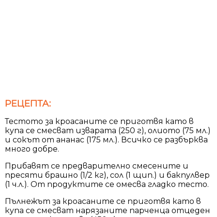
РЕЦЕПТА:
Тестото за кроасаните се приготвя като в
купа се смесват изварата (250 г), олиото (75 мл.)
и сокът от ананас (175 мл.). Всичко се разбърква
много добре.
Прибавят се предварително смесените и
пресяти брашно (1/2 кг), сол (1 щип.) и бакпулвер
(1 ч.л.). От продуктите се омесва гладко тесто.
Пълнежът за кроасаните се приготвя като в
купа се смесват нарязаните парченца отцеден