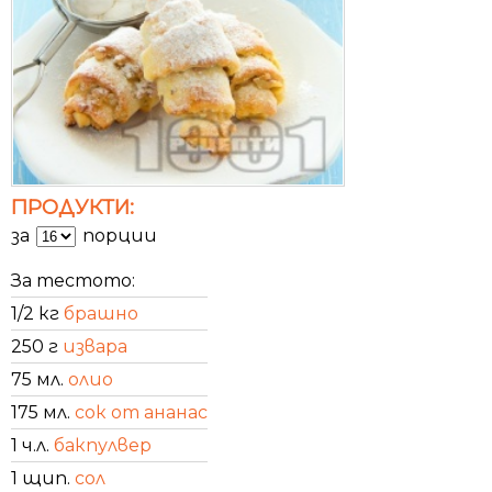
ПРОДУКТИ:
за
порции
За тестото:
1/2 кг
брашно
250 г
извара
75 мл.
олио
175 мл.
сок от ананас
1 ч.л.
бакпулвер
1 щип.
сол