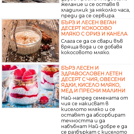
желание и се оставя в
хладилник за няколко часа,
преди да се сервира.
БЪРЗ И ЛЕСЕН ВЕГАН
ДЕСЕРТ КОКОСОВО
МЛЯКО С ОРИЗ И КАНЕЛА
Слага се да се свари във
вряща вода и се добавя
кокосовото мляко.
БЪРЗ ЛЕСЕН И
ЗДРАВОСЛОВЕН ЛЕТЕН
ДЕСЕРТ С ЧИЯ, ОВЕСЕНИ
ЯДКИ, КИСЕЛО МЛЯКО,
МЕД И ПРЕСНИ МАЛИНИ
Най-напред семената от
чия се накисват в
киселото мляко и се
оставят да абсорбират
течността и да
набъбнат Най-добре е да
се разбъркат с киселото