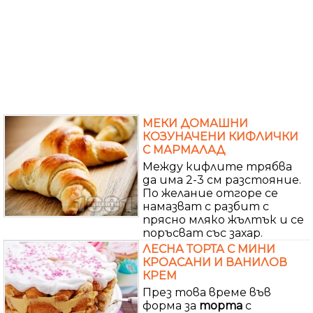
МЕКИ ДОМАШНИ
КОЗУНАЧЕНИ КИФЛИЧКИ
С МАРМАЛАД
Между кифлите трябва
да има 2-3 см разстояние.
По желание отгоре се
намазват с разбит с
прясно мляко жълтък и се
поръсват със захар.
ЛЕСНА ТОРТА С МИНИ
КРОАСАНИ И ВАНИЛОВ
КРЕМ
През това време във
форма за
торта
с