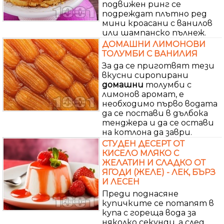
подвижен ринг се
подреждат плътно ред
мини кроасани с ванилов
или шампанско пълнеж.
ДОМАШНИ ЛИМОНОВИ
ТОЛУМБИ С ВАНИЛИЯ
За да се приготвят тези
вкусни сиропирани
домашни
толумби с
лимонов аромат, е
необходимо първо водата
да се постави в дълбока
тенджера и да се остави
на котлона да заври.
СТУДЕН ДЕСЕРТ ОТ
КИСЕЛО МЛЯКО С
ЖЕЛАТИН И СЛАДКО ОТ
ЯГОДИ (ЖЕЛЕ) - ЛЕК, БЪРЗ
И ЛЕСЕН
Преди поднасяне
купичките се потапят в
купа с гореща вода за
няколко секунди, а след