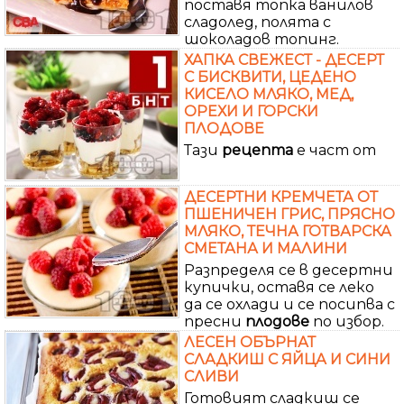
поставя топка ванилов
сладолед, полята с
шоколадов топинг.
ХАПКА СВЕЖЕСТ - ДЕСЕРТ
С БИСКВИТИ, ЦЕДЕНО
КИСЕЛО МЛЯКО, МЕД,
ОРЕХИ И ГОРСКИ
ПЛОДОВЕ
Тази
рецепта
е част от
ДЕСЕРТНИ КРЕМЧЕТА ОТ
ПШЕНИЧЕН ГРИС, ПРЯСНО
МЛЯКО, ТЕЧНА ГОТВАРСКА
СМЕТАНА И МАЛИНИ
Разпределя се в десертни
купички, оставя се леко
да се охлади и се посипва с
пресни
плодове
по избор.
ЛЕСЕН ОБЪРНАТ
СЛАДКИШ С ЯЙЦА И СИНИ
СЛИВИ
Готовият сладкиш се