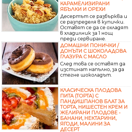
КАРАМЕЛИЗИРАНИ
ЯБЪЛКИ И ОРЕХИ
Десертът се разбърква и
се разпределя в купички.
Оставят се да се охладят
в хладилник за 1 нощ
преди сервиране.
ДОМАШНИ ПОНИЧКИ /
ДОНЪТИ С ШОКОЛАДОВА
ГЛАЗУРА С МАСЛО
След това се оставят да
изстинат напълно, за да
стегне шоколадът.
КЛАСИЧЕСКА ПЛОДОВА
ПИТА (ТОРТА) С
ПАНДИШПАНОВ БЛАТ ЗА
ТОРТА, НИШЕСТЕН КРЕМ И
ЖЕЛИРАНИ ПЛОДОВЕ -
БАНАНИ, НЕКТАРИНИ,
ЯГОДИ, МАЛИНИ ЗА
ДЕСЕРТ