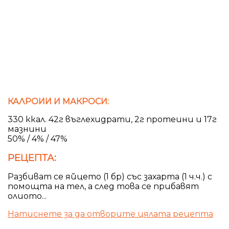
КАЛРОИИ И МАКРОСИ:
330 ккал. 42г въглехидрати, 2г протеини и 17г
мазнини
50% / 4% / 47%
РЕЦЕПТА:
Разбиват се яйцето (1 бр) със захарта (1 ч.ч.) с
помощта на тел, а след това се прибавят
олиото...
Натиснете за да отворите цялата рецепта