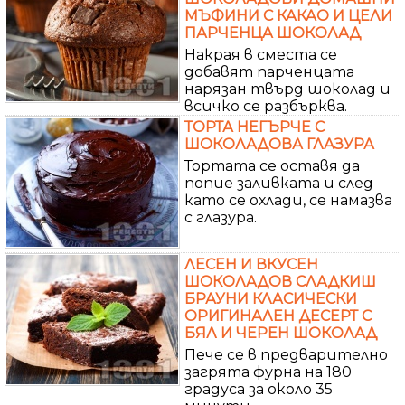
МЪФИНИ С КАКАО И ЦЕЛИ
ПАРЧЕНЦА ШОКОЛАД
Накрая в сместа се
добавят парченцата
нарязан твърд шоколад и
всичко се разбърква.
ТОРТА НЕГЪРЧЕ С
ШОКОЛАДОВА ГЛАЗУРА
Тортата се оставя да
попие заливката и след
като се охлади, се намазва
с глазура.
ЛЕСЕН И ВКУСЕН
ШОКОЛАДОВ СЛАДКИШ
БРАУНИ КЛАСИЧЕСКИ
ОРИГИНАЛЕН ДЕСЕРТ С
БЯЛ И ЧЕРЕН ШОКОЛАД
Пече се в предварително
загрята фурна на 180
градуса за около 35