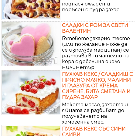
поднася охладен и
поръсен с пудра захар.
СЛАДКИ С РОМ ЗА СВЕТИ
ВАЛЕНТИН
Готовото захарно тесто
(или по желание може да
се използва марципан) се
разточва внимателно на
кора с дебелина около
милиметър.
ПУХКАВ КЕКС / СЛАДКИШ С
ПРЯСНО МЛЯКО, МАЛИНИ
И ГЛАЗУРА ОТ КРЕМА
СИРЕНЕ, БИТА СМЕТАНА И
ПУДРА ЗАХАР
Мекото масло, захарта и
яйцата се разбиват до
получаването на
хомогенна смес.
ПУХКАВ КЕКС СЪС СИНИ
СЛИВИ