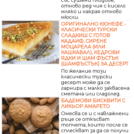
със сушени плодове,
отново ред чия с кисело
мляко и накрая отново
мюсли.
ОРИГИНАЛНО КЮНЕФЕ -
КЛАСИЧЕСКИ ТУРСКИ
СЛАДКИШ С ГОТОВ
КАДАИФ, СИРЕНЕ
МОЦАРЕЛА (ИЛИ
КАШКАВАЛ), КЕДРОВИ
ЯДКИ И ШАМ ФЪСТЪК
(ШАМФЪСТЪК) ЗА ДЕСЕРТ
По желание този
класически турски
десерт може да се
гарнира с малко заквасена
сметана или сладолед.
БАДЕМОВИ БИСКВИТИ С
ЛИКЬОР АМАРЕТО
Омесва се и с навлажнени
ръце се откъсват
топчета, които после се
сплескват за да се получи