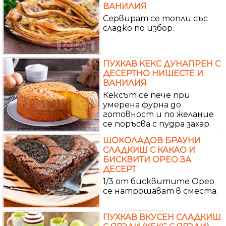
ВАНИЛИЯ
Сервират се топли със
сладко по избор.
ПУХКАВ КЕКС ДУНАПРЕН С
ДЕСЕРТНО НИШЕСТЕ И
ВАНИЛИЯ
Кексът се пече при
умерена фурна до
готовност и по желание
се поръсва с пудра захар.
ШОКОЛАДОВ БРАУНИ
СЛАДКИШ С КАКАО И
БИСКВИТИ ОРЕО ЗА
ДЕСЕРТ
1/3 от бисквитите Орео
се натрошават в сместа.
ПУХКАВ ВКУСЕН СЛАДКИШ