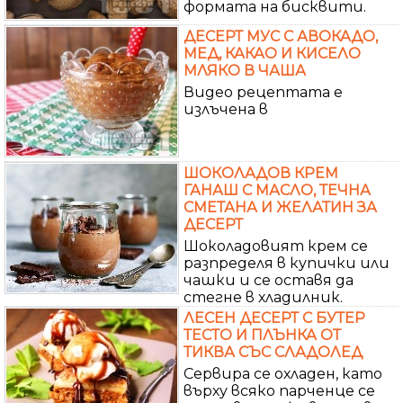
формата на бисквити.
ДЕСЕРТ МУС С АВОКАДО,
МЕД, КАКАО И КИСЕЛО
МЛЯКО В ЧАША
Видео рецептата е
излъчена в
ШОКОЛАДОВ КРЕМ
ГАНАШ С МАСЛО, ТЕЧНА
СМЕТАНА И ЖЕЛАТИН ЗА
ДЕСЕРТ
Шоколадовият крем се
разпределя в купички или
чашки и се оставя да
стегне в хладилник.
ЛЕСЕН ДЕСЕРТ С БУТЕР
ТЕСТО И ПЛЪНКА ОТ
ТИКВА СЪС СЛАДОЛЕД
Сервира се охладен, като
върху всяко парченце се