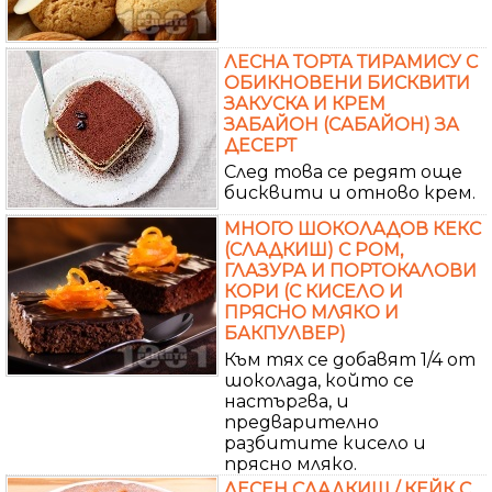
ЛЕСНА ТОРТА ТИРАМИСУ С
ОБИКНОВЕНИ БИСКВИТИ
ЗАКУСКА И КРЕМ
ЗАБАЙОН (САБАЙОН) ЗА
ДЕСЕРТ
След това се редят още
бисквити и отново крем.
МНОГО ШОКОЛАДОВ КЕКС
(СЛАДКИШ) С РОМ,
ГЛАЗУРА И ПОРТОКАЛОВИ
КОРИ (С КИСЕЛО И
ПРЯСНО МЛЯКО И
БАКПУЛВЕР)
Към тях се добавят 1/4 от
шоколада, който се
настъргва, и
предварително
разбитите кисело и
прясно мляко.
ЛЕСЕН СЛАДКИШ / КЕЙК С