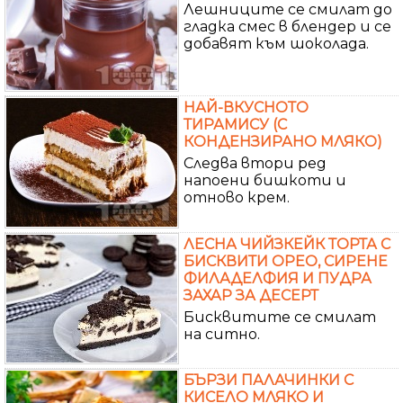
Лешниците се смилат до
гладка смес в блендер и се
добавят към шоколада.
НАЙ-ВКУСНОТО
ТИРАМИСУ (С
КОНДЕНЗИРАНО МЛЯКО)
Следва втори ред
напоени бишкоти и
отново крем.
ЛЕСНА ЧИЙЗКЕЙК ТОРТА С
БИСКВИТИ ОРЕО, СИРЕНЕ
ФИЛАДЕЛФИЯ И ПУДРА
ЗАХАР ЗА ДЕСЕРТ
Бисквитите се смилат
на ситно.
БЪРЗИ ПАЛАЧИНКИ С
КИСЕЛО МЛЯКО И