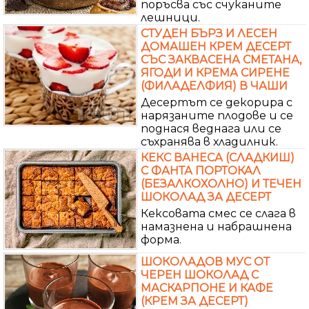
поръсва със счуканите
лешници.
СТУДЕН БЪРЗ И ЛЕСЕН
ДОМАШЕН КРЕМ ДЕСЕРТ
СЪС ЗАКВАСЕНА СМЕТАНА,
ЯГОДИ И КРЕМА СИРЕНЕ
(ФИЛАДЕЛФИЯ) В ЧАШИ
Десертът се декорира с
нарязаните плодове и се
поднася веднага или се
съхранява в хладилник.
КЕКС ВАНЕСА (СЛАДКИШ)
С ФАНТА ПОРТОКАЛ
(БЕЗАЛКОХОЛНО) И ТЕЧЕН
ШОКОЛАД ЗА ДЕСЕРТ
Кексовата смес се слага в
намазнена и набрашнена
форма.
ШОКОЛАДОВ МУС ОТ
ЧЕРЕН ШОКОЛАД С
МАСКАРПОНЕ И КАФЕ
(КРЕМ ЗА ДЕСЕРТ)