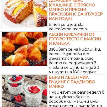
ДОМАШЕН КЕКС
(СЛАДКИШ) С ПРЯСНО
МЛЯКО И ПРЕСНИ
ПРАСКОВИ (С БАКПУЛВЕР
ИЛИ СОДА)
В нея се изсипва
кексовото тесто.
ЛЕСНИ КИФЛИЧКИ ОТ
ГОТОВО ТЕСТО С КАЙСИИ
И КАНЕЛА
Завиват се на кифлички,
като се започва от
дългата страна, след
което се подреждат в
тава и се изпичат за 20
минути на 180 градуса.
БЪРЗ И ЛЕСЕН ЧИА
ПУДИНГ С БАДЕМОВО
МЛЯКО
Пудингът се разпределя в
чаши, украсява се с
боровинки, малини или
други пресни плодове, по