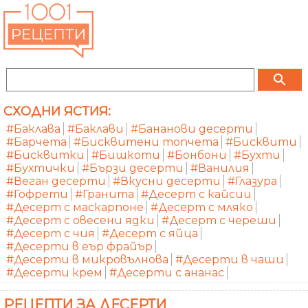
search
СХОДНИ ЯСТИЯ:
#Баклава
#Баклави
#Бананови десерти
#Барчета
#Бисквитени топчета
#Бисквити
#Бисквитки
#Бишкоти
#Бонбони
#Бухти
#Бухтички
#Бързи десерти
#Ванилия
#Веган десерти
#Вкусни десерти
#Глазура
#Гофрети
#Гранита
#Десерт с кайсии
#Десерт с маскарпоне
#Десерт с мляко
#Десерт с овесени ядки
#Десерт с череши
#Десерт с чия
#Десерт с яйца
#Десерти в еър фрайър
#Десерти в микровълнова
#Десерти в чаши
#Десерти крем
#Десерти с ананас
РЕЦЕПТИ ЗА ДЕСЕРТИ