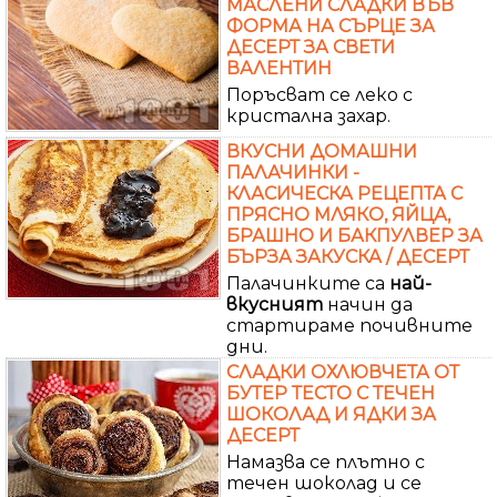
МАСЛЕНИ СЛАДКИ ВЪВ
ФОРМА НА СЪРЦЕ ЗА
ДЕСЕРТ ЗА СВЕТИ
ВАЛЕНТИН
Поръсват се леко с
кристална захар.
ВКУСНИ ДОМАШНИ
ПАЛАЧИНКИ -
КЛАСИЧЕСКА РЕЦЕПТА С
ПРЯСНО МЛЯКО, ЯЙЦА,
БРАШНО И БАКПУЛВЕР ЗА
БЪРЗА ЗАКУСКА / ДЕСЕРТ
Палачинките са
най-
вкусният
начин да
стартираме почивните
дни.
СЛАДКИ ОХЛЮВЧЕТА ОТ
БУТЕР ТЕСТО С ТЕЧЕН
ШОКОЛАД И ЯДКИ ЗА
ДЕСЕРТ
Намазва се плътно с
течен шоколад и се