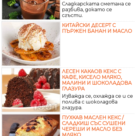
Сладкарската сметана се
разбива, докато се
сгъсти.
КИТАЙСКИ ДЕСЕРТ С
ПЪРЖЕН БАНАН И МАСЛО
ЛЕСЕН КАКАОВ КЕКС С
КАФЕ, КИСЕЛО МЛЯКО,
МАЛИНИ И ШОКОЛАДОВА
ГЛАЗУРА
Изважда се, охлажда се и се
полива с шоколадова
глазура.
ПУХКАВ МАСЛЕН КЕКС /
СЛАДКИШ СЪС СУШЕНИ
ЧЕРЕШИ И МАСЛО БЕЗ
МЛЯКО