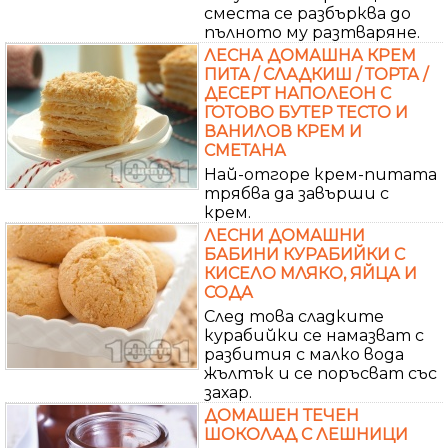
сместа се разбърква до
пълното му разтваряне.
ЛЕСНА ДОМАШНА КРЕМ
ПИТА / СЛАДКИШ / ТОРТА /
ДЕСЕРТ НАПОЛЕОН С
ГОТОВО БУТЕР ТЕСТО И
ВАНИЛОВ КРЕМ И
СМЕТАНА
Най-отгоре крем-питата
трябва да завърши с
крем.
ЛЕСНИ ДОМАШНИ
БАБИНИ КУРАБИЙКИ С
КИСЕЛО МЛЯКО, ЯЙЦА И
СОДА
След това сладките
курабийки се намазват с
разбития с малко вода
жълтък и се поръсват със
захар.
ДОМАШЕН ТЕЧЕН
ШОКОЛАД С ЛЕШНИЦИ