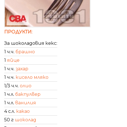
ПРОДУКТИ:
За шоколадовия кекс:
1 ч.ч.
брашно
1
яйце
1 ч.ч.
захар
1 ч.ч.
кисело мляко
1/3 ч.ч.
олио
1 ч.л.
бакпулвер
1 ч.л.
ванилия
4 с.л.
какао
50 г
шоколад