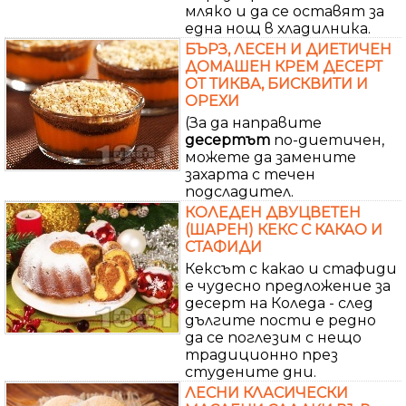
мляко и да се оставят за
една нощ в хладилника.
БЪРЗ, ЛЕСЕН И ДИЕТИЧЕН
ДОМАШЕН КРЕМ ДЕСЕРТ
ОТ ТИКВА, БИСКВИТИ И
ОРЕХИ
(За да направите
десертът
по-диетичен,
можете да замените
захарта с течен
подсладител.
КОЛЕДЕН ДВУЦВЕТЕН
(ШАРЕН) КЕКС С КАКАО И
СТАФИДИ
Кексът с какао и стафиди
е чудесно предложение за
десерт на Коледа - след
дългите пости е редно
да се поглезим с нещо
традиционно през
студените дни.
ЛЕСНИ КЛАСИЧЕСКИ