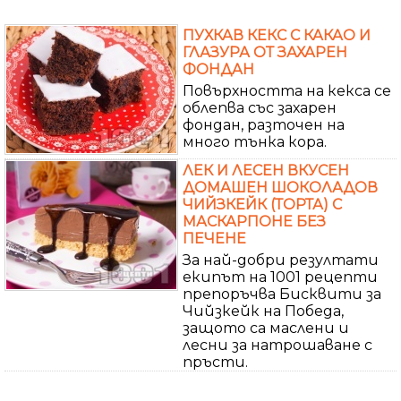
ПУХКАВ КЕКС С КАКАО И
ГЛАЗУРА ОТ ЗАХАРЕН
ФОНДАН
Повърхността на кекса се
облепва със захарен
фондан, разточен на
много тънка кора.
ЛЕК И ЛЕСЕН ВКУСЕН
ДОМАШЕН ШОКОЛАДОВ
ЧИЙЗКЕЙК (ТОРТА) С
МАСКАРПОНЕ БЕЗ
ПЕЧЕНЕ
За най-добри резултати
екипът на 1001 рецепти
препоръчва Бисквити за
Чийзкейк на Победа,
защото са маслени и
лесни за натрошаване с
пръсти.