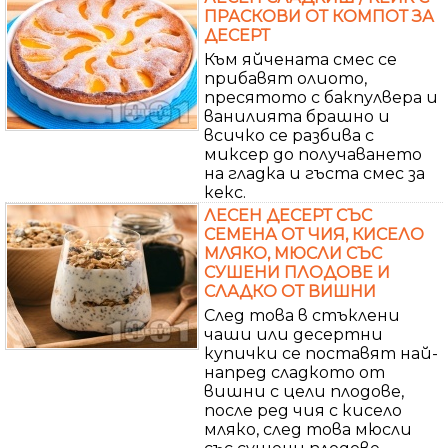
ПРАСКОВИ ОТ КОМПОТ ЗА
ДЕСЕРТ
Към яйчената смес се
прибавят олиото,
пресятото с бакпулвера и
ванилията брашно и
всичко се разбива с
миксер до получаването
на гладка и гъста смес за
кекс.
ЛЕСЕН ДЕСЕРТ СЪС
СЕМЕНА ОТ ЧИЯ, КИСЕЛО
МЛЯКО, МЮСЛИ СЪС
СУШЕНИ ПЛОДОВЕ И
СЛАДКО ОТ ВИШНИ
След това в стъклени
чаши или десертни
купички се поставят най-
напред сладкото от
вишни с цели плодове,
после ред чия с кисело
мляко, след това мюсли