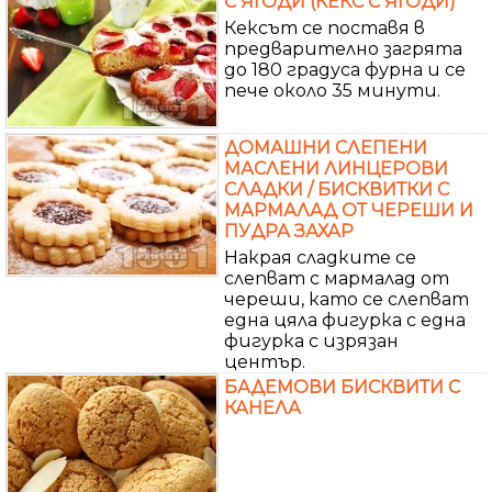
С ЯГОДИ (КЕКС С ЯГОДИ)
Кексът се поставя в
предварително загрята
до 180 градуса фурна и се
пече около 35 минути.
ДОМАШНИ СЛЕПЕНИ
МАСЛЕНИ ЛИНЦЕРОВИ
СЛАДКИ / БИСКВИТКИ С
МАРМАЛАД ОТ ЧЕРЕШИ И
ПУДРА ЗАХАР
Накрая сладките се
слепват с мармалад от
череши, като се слепват
една цяла фигурка с една
фигурка с изрязан
център.
БАДЕМОВИ БИСКВИТИ С
КАНЕЛА