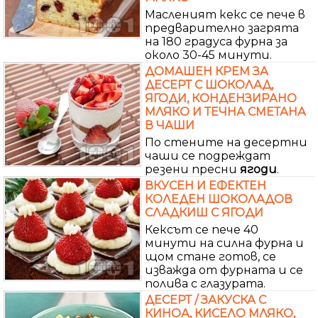
Масленият кекс се пече в
предварително загрята
на 180 градуса фурна за
около 30-45 минути.
ДОМАШЕН КРЕМ ЗА
ДЕСЕРТ С ШОКОЛАД,
ЯГОДИ, КОНДЕНЗИРАНО
МЛЯКО И ТЕЧНА СМЕТАНА
В ЧАШИ
По стените на десертни
чаши се подреждат
резени пресни
ягоди
.
ВКУСЕН И ЕФЕКТЕН
КОЛЕДЕН ШОКОЛАДОВ
СЛАДКИШ С ЯГОДИ
Кексът се пече 40
минути на силна фурна и
щом стане готов, се
изважда от фурната и се
полива с глазурата.
ДЕСЕРТ / ЗАКУСКА С
КИНОА, КИСЕЛО МЛЯКО,