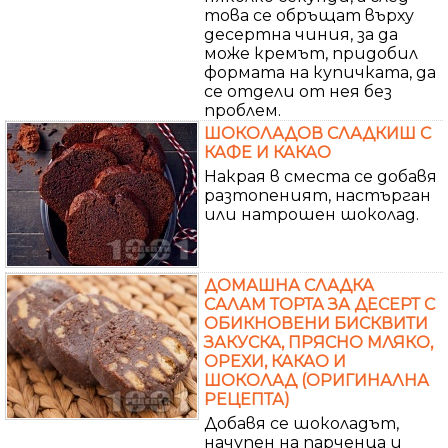
това се обръщат върху
десертна чиния, за да
може кремът, придобил
формата на купичката, да
се отдели от нея без
проблем.
ШОКОЛАДОВ СЛАДКИШ С
КАФЕ И КАКАО
Накрая в сместа се добавя
разтопеният, настърган
или натрошен шоколад.
ДОМАШНА СЛАДКА
САЛАМ ТОРТА ЗА ДЕСЕРТ С
ОБИКНОВЕНИ БИСКВИТИ
ЗАКУСКА, ПРЯСНО МЛЯКО,
ОРЕХИ, КАКАО И
ШОКОЛАД (ОРИГИНАЛНА
РЕЦЕПТА)
Добавя се шоколадът,
начупен на парченца и