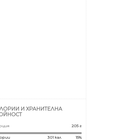
ЛОРИИ И ХРАНИТЕЛНА
ОЙНОСТ
рция
205 г
ории
301
кал
15%