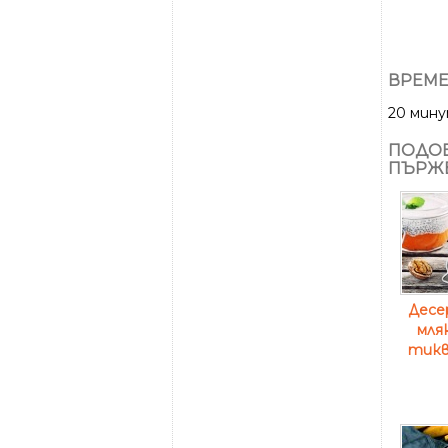
ВРЕМЕ
20 мин
ПОДОБ
ПЪРЖЕ
Десе
мля
тиква