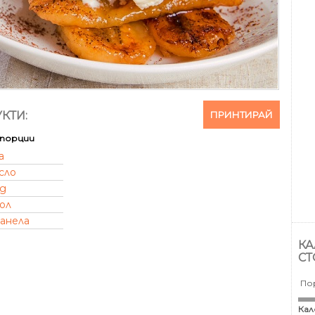
ПРИНТИРАЙ
КТИ:
порции
а
сло
д
ол
анела
КА
СТ
По
Кал