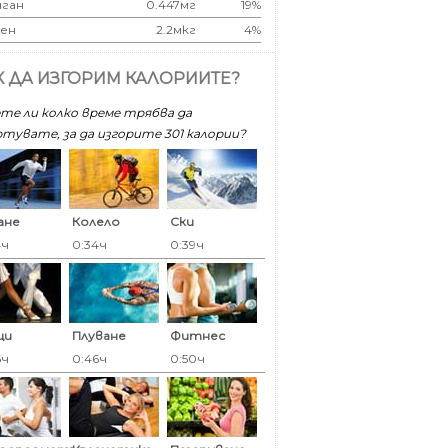
ган
0.447мг
19%
ен
2.2мкг
4%
К ДА ИЗГОРИМ КАЛОРИИТЕ?
те ли колко време трябва да
тувате, за да изгорите 301 калoрии?
ане
Колело
Ски
4ч
0:34ч
0:39ч
ци
Плуване
Фитнес
6ч
0:46ч
0:50ч