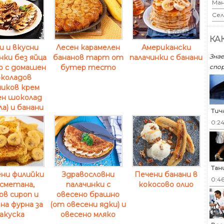
Ман
Сел
КА
и и вкусни
Лесен карамелен
Американски
Знае
нки без яйца
бананов тарт от
палачинки с банани
спор
о с домашен
бутер тесто
коладов
иков крем
ен шоколад
а) и банани
Тич
0:2
Тан
ни филийки
Здравословни
Печени банани в
0:4
 сметана,
палачинки с
кокосово олио
ов сироп и
овесено брашно
 на фурна за
(от овесени ядки) и
акуска
овесено мляко