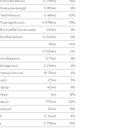
(Рибофлавин)
0.178мг
14%
(Ниацианамид)
0.89мг
6%
(Пантенол)
0.48мг
10%
(Пиродоксин)
0.978мг
75%
(Фолиева киселина)
21мкг
5%
 (Кобаламин)
0.01мкг
0%
13мг
14%
0.22мкг
0%
Токоферoл)
0.71мг
5%
Менадион)
2.21мкг
2%
тамин Холин
19.73мг
4%
ций
27мг
3%
сфор
40мг
6%
лязо
1мг
8%
трий
779мг
52%
незий
52мг
13%
к
0.34мг
3%
д
0.175мг
19%