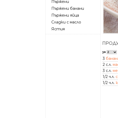
Пържени
Пържени банани
Пържени яйца
Сладки с масло
Ястия
ПРОДУ
за
3
банан
2 с.л.
ма
3 с.л.
ме
1/2 ч.л.
с
1/2 ч.л.
к