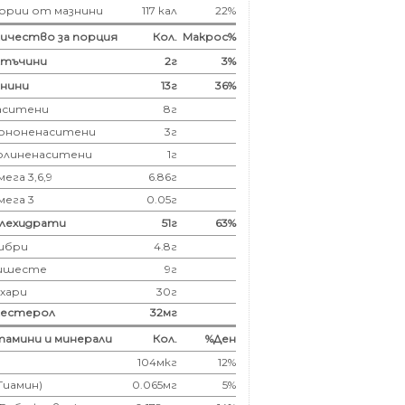
ории от мазнини
117 кал
22%
ичество за порция
Кол.
Макрос%
лтъчини
2
г
3%
нини
13
г
36%
аситени
8
г
ононенаситени
3г
олиненаситени
1г
ега 3,6,9
6.86г
мега 3
0.05г
глехидрати
51
г
63%
ибри
4.8
г
ишесте
9г
ахари
30г
лестерол
32
мг
амини и минерали
Кол.
%Ден
104мкг
12%
(Тиамин)
0.065мг
5%