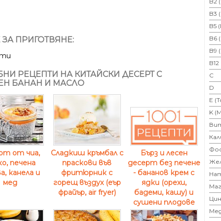
B2 
B3 
B5 
B6 
 ЗА ПРИГОТВЯНЕ:
B9 
ути
B12
НИ РЕЦЕПТИ НА КИТАЙСКИ ДЕСЕРТ С
C
Н БАНАН И МАСЛО
D
E (
K (
Ви
Кал
Фо
рт от чиа,
Сладкиш кръмбал с
Бърз и лесен
Же
ко, печена
праскови във
десерт без печене
, канела и
фритюрник с
- бананов крем с
На
мед
горещ въздух (еър
ядки (орехи,
Маг
фрайър, air fryer)
бадеми, кашу) и
Цин
сушени плодове
Ме