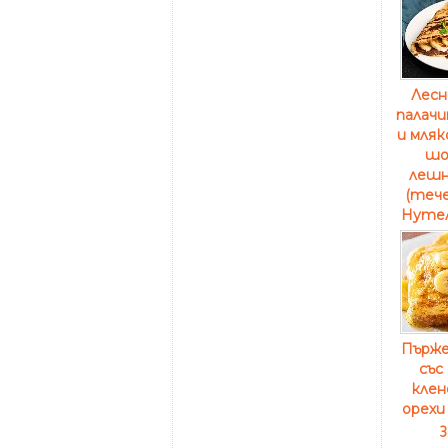
Лесн
палачи
и мляк
шо
лешн
(теч
Нутел
Пърже
със
клен
орехи
з