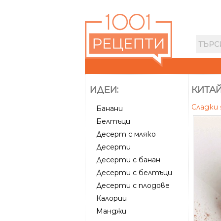
ИДЕИ:
КИТА
Сладки
Банани
Белтъци
Десерт с мляко
Десерти
Десерти с банан
Десерти с белтъци
Десерти с плодове
Калории
Манджи