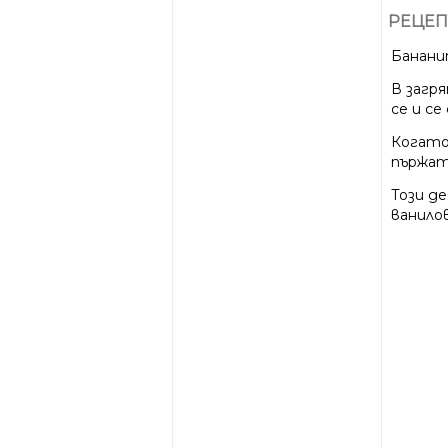
РЕЦЕП
Банани
В загр
се и се
Когато
пържат
Този д
ванилов