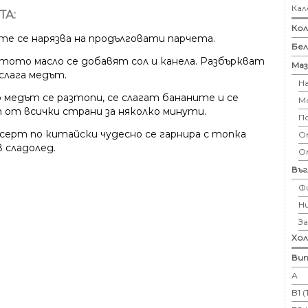
Кал
ТА:
Кол
те се нарязва на продълговати парчета.
Бе
ятото масло се добавят сол и канела. Разбъркват
Маз
 слага медът.
Н
 медът се разтопи, се слагат бананите и се
М
 от всички страни за няколко минути.
П
есерт по китайски чудесно се гарнира с топка
Ом
 сладолед.
О
Въ
Ф
Н
З
Хо
Вит
А
B1 