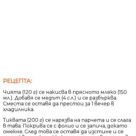
РЕЦЕПТА:
Чията (120 г) се накисва в прясното мляко (150
мл.). Добавя се медът (4 с.л.) и се разбърква.
Сместа се оставя да престои за 1 вечер в
хладилника.
Тиквата (200 г) се нарязва на парчета и се слага
в тава. Покрива се с фолио и се запича, докато
омекне. След това се оставя да изстине и се