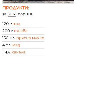
ПРОДУКТИ:
за
порции
120 г
чиа
200 г
тиква
150 мл.
прясно мляко
4 с.л.
мед
1 ч.л.
канела