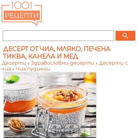
search
ДЕСЕРТ ОТ ЧИА, МЛЯКО, ПЕЧЕНА
ТИКВА, КАНЕЛА И МЕД
Десерти
›
Здравословни десерти
›
Десерти с
чиа
›
Чиа пудинги