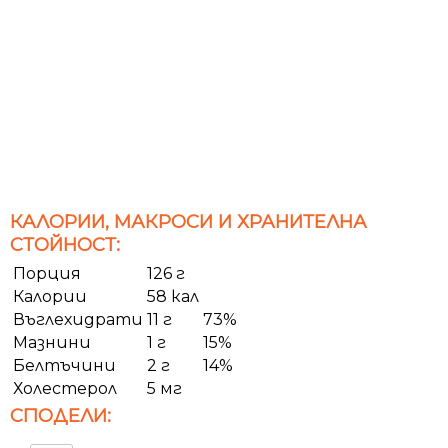
КАЛОРИИ, МАКРОСИ И ХРАНИТЕЛНА
СТОЙНОСТ:
Порция
126 г
Калории
58 кал
Въглехидрати
11 г
73%
Мазнини
1 г
15%
Белтъчини
2 г
14%
Холестерол
5 мг
СПОДЕЛИ: