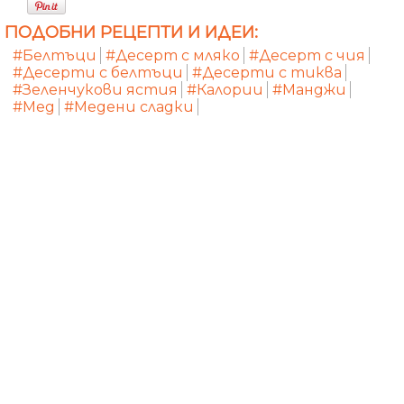
ПОДОБНИ РЕЦЕПТИ И ИДЕИ:
#Белтъци
#Десерт с мляко
#Десерт с чия
#Десерти с белтъци
#Десерти с тиква
#Зеленчукови ястия
#Калории
#Манджи
#Мед
#Медени сладки