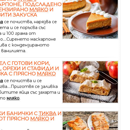
АРПОНЕ, ПОДСЛАДЕНО
ЕНЗИРАНО
МЛЯКО
И
ИТИ ЗАКУСКА
та
се почиства, нарязва се
ета и се поръсва със
а и 100 грама от
о....Сиренето маскарпоне
бива с кондензираното
 ванилията.
Л С ГОТОВИ КОРИ,
А
, ОРЕХИ И СТАФИДИ И
КА С ПРЯСНО
МЛЯКО
та
се почиства и се
ва....Приготвя се заливка
битите яйца със захарта и
ото
мляко
.
КИ БАНИЧКИ С
ТИКВА
И
ОТ ПРЯСНО
МЛЯКО
И