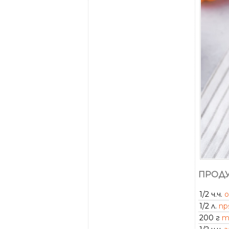
ПРОДУ
1/2 ч.ч.
о
1/2 л.
пр
200 г
т