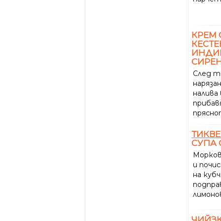
КРЕМ 
КЕСТЕ
ИНДИЙ
СИРЕ
След т
наряза
налива 
прибав
прясн
ТИКВ
СУПА 
Морко
и почи
на кубч
подпра
лимонов
ЧИЙЗК