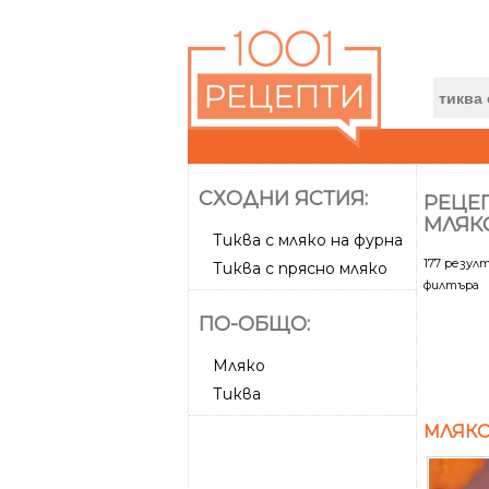
СХОДНИ ЯСТИЯ:
РЕЦЕП
МЛЯК
Тиква с мляко на фурна
177 резул
Тиква с прясно мляко
филтъра
ПО-ОБЩО:
Мляко
Тиква
МЛЯКО