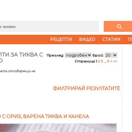
search
РЕЦЕПТИ
ВИДЕО
СТАТИИ
П
ТИ ЗА ТИКВА С
Преглед:
Брой:
О
Страница 1
2
3
...
9
>
>>
тата отговарящи на
ФИЛТРИРАЙ РЕЗУЛТАТИТЕ
 С ОРИЗ, ВАРЕНА ТИКВА И КАНЕЛА