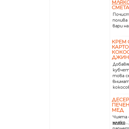
МЛЯК
СМЕТ
Почис
полива
вари на
КРЕМ 
КАРТО
КОКО
ДЖИН
Добавя
кубчет
това с
внимат
кокос
ДЕСЕР
ПЕЧЕ
МЕД
Чията 
мляко
....
парчета