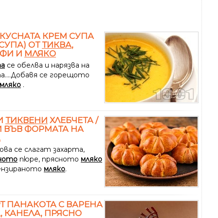
КУСНАТА КРЕМ СУПА
СУПА) ОТ
ТИКВА
,
ОФИ И
МЛЯКО
та
се обелва и нарязва на
а....Добавя се горещото
мляко
.
И
ТИКВЕНИ
ХЛЕБЧЕТА /
 ВЪВ ФОРМАТА НА
А
ова се слагат захарта,
ното
пюре, прясното
мляко
ензираното
мляко
.
Т ПАНАКОТА С ВАРЕНА
А
, КАНЕЛА, ПРЯСНО