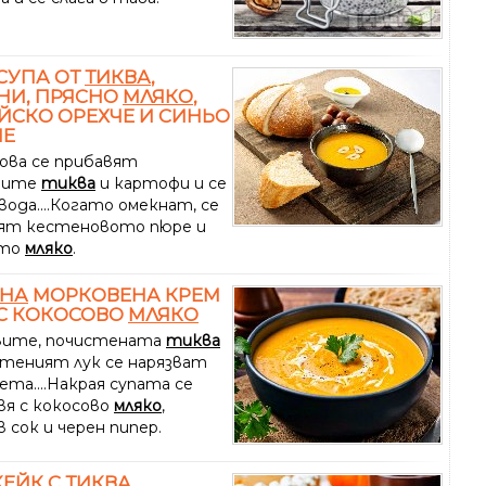
СУПА ОТ
ТИКВА
,
НИ, ПРЯСНО
МЛЯКО
,
СКО ОРЕХЧЕ И СИНЬО
НЕ
ова се прибавят
ните
тиква
и картофи и се
вода....Когато омекнат, се
ят кестеновото пюре и
ото
мляко
.
ЕНА
МОРКОВЕНА КРЕМ
С КОКОСОВО
МЛЯКО
вите, почистената
тиква
стеният лук се нарязват
ета....Накрая супата се
вя с кокосово
мляко
,
 сок и черен пипер.
ЕЙК С
ТИКВА
,