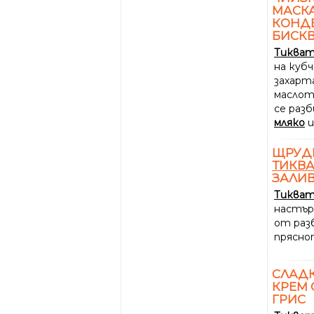
МАСК
КОНД
БИСКВ
Тиква
на кубч
захарт
маслот
се раз
мляко
и
ЩРУДЕ
ТИКВ
ЗАЛИВ
Тиква
настърг
от раз
прясн
СЛАД
КРЕМ 
ГРИС