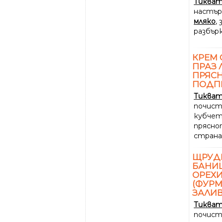
Тиква
настърг
мляко
,
разбър
КРЕМ 
ПРАЗ 
ПРЯС
ПОДП
Тиква
почист
кубчета
прясн
страна
ЩРУДЕ
БАНИ
ОРЕХИ
(ФУРМ
ЗАЛИВ
Тиква
почист