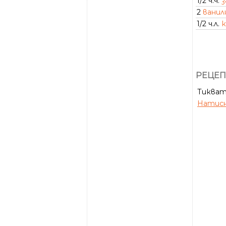
1/2 ч.ч.
з
2
ванил
1/2 ч.л.
к
РЕЦЕП
Тиквата
Натисн