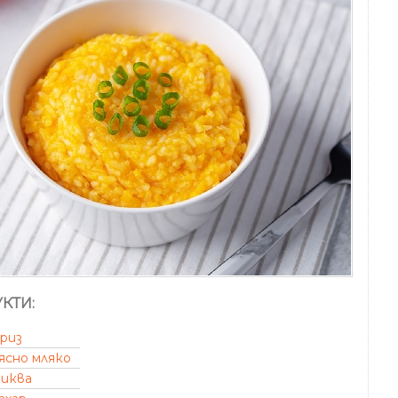
КТИ:
риз
ясно мляко
иква