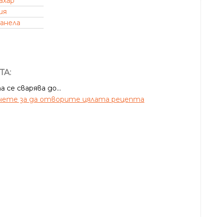
ахар
ия
анела
ТА:
 се сварява до...
ете за да отворите цялата рецепта