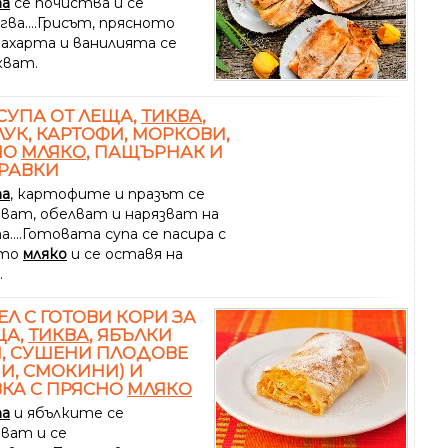
та
се почиства и се
ва....Грисът, прясното
 захарта и ванилията се
кват.
СУПА ОТ ЛЕЩА,
ТИКВА
,
ЛУК, КАРТОФИ, МОРКОВИ,
НО
МЛЯКО
, ПАЩЪРНАК И
РАВКИ
та
, картофите и празът се
ват, обелват и нарязват на
....Готовата супа се пасира с
ото
мляко
и се оставя на
.
Л С ГОТОВИ КОРИ ЗА
ЦА,
ТИКВА
, ЯБЪЛКИ
, СУШЕНИ ПЛОДОВЕ
И, СМОКИНИ) И
КА С ПРЯСНО
МЛЯКО
та
и ябълките се
ват и се