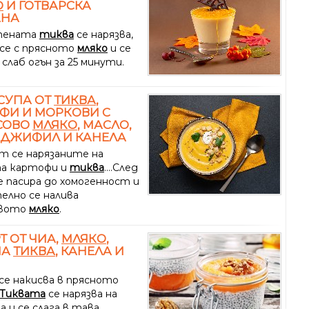
О
И ГОТВАРСКА
АНА
тената
тиква
се нарязва,
 се с прясното
мляко
и се
 слаб огън за 25 минути.
СУПА ОТ
ТИКВА
,
ФИ И МОРКОВИ С
СОВО
МЛЯКО
, МАСЛО,
ДЖИФИЛ И КАНЕЛА
т се нарязаните на
а картофи и
тиква
....След
е пасира до хомогенност и
елно се налива
овото
мляко
.
Т ОТ ЧИА,
МЛЯКО
,
НА
ТИКВА
, КАНЕЛА И
се накисва в прясното
Тиквата
се нарязва на
 и се слага в тава.