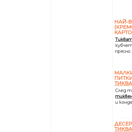
НАЙ-В
(КРЕМ
КАРТ
Тиква
кубчет
прясно
МАЛК
ПИТКИ
ТИКВ
След т
тикве
и конд
ДЕСЕР
ТИКВ