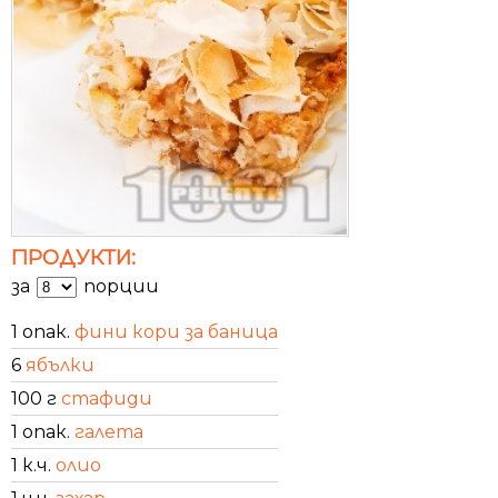
ПРОДУКТИ:
за
порции
1 опак.
фини кори за баница
6
ябълки
100 г
стафиди
1 опак.
галета
1 к.ч.
олио