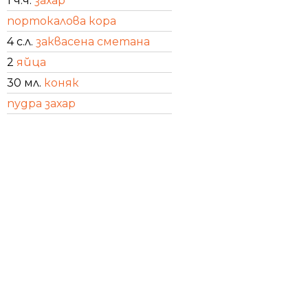
1 ч.ч.
захар
портокалова кора
4 с.л.
заквасена сметана
2
яйца
30 мл.
коняк
пудра захар