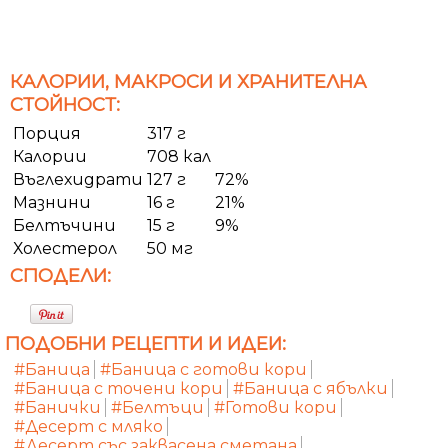
КАЛОРИИ, МАКРОСИ И ХРАНИТЕЛНА
СТОЙНОСТ:
Порция
317 г
Калории
708 кал
Въглехидрати
127 г
72%
Мазнини
16 г
21%
Белтъчини
15 г
9%
Холестерол
50 мг
СПОДЕЛИ:
ПОДОБНИ РЕЦЕПТИ И ИДЕИ:
#Баница
#Баница с готови кори
#Баница с точени кори
#Баница с ябълки
#Банички
#Белтъци
#Готови кори
#Десерт с мляко
#Десерт със заквасена сметана