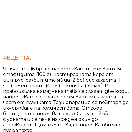
РЕЦЕПТА:
Ябълките (6 бр) се настъргват и смесват със
стафидите (100 г), настърганата кора от
цитрус, разбитите яйца (2 бр) със захарта (1
ч.ч.), сметаната (4 с.л.) и коняка (30 мл.). В
правоъгълна намазнена тава се слагат две кори,
напръскват се с олио, поръсват се с галета и с
част от плънката. Тази операция се повтаря до
изчерпване на количествата. Отгоре
баницата се поръсва с олио. Слага се във
фурната и се пече на среден огън до
готовност. Щом е готова, се поръсва обилно с
пудра захар.