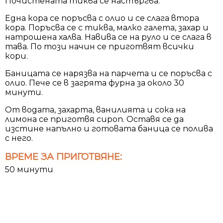
Почистената тиква се настъргва.
Една кора се поръсва с олио и се слага втора
кора. Поръсва се с тиква, малко галета, захар и
натрошена халва. Навива се на руло и се слага в
тава. По този начин се приготвят всички
кори.
Баницата се нарязва на парчета и се поръсва с
олио. Пече се в загрята фурна за около 30
минути.
От водата, захарта, ванилията и сока на
лимона се приготвя сироп. Оставя се да
изстине напълно и готовата баница се полива
с него.
ВРЕМЕ ЗА ПРИГОТВЯНЕ:
50 минути