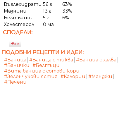
Въглехидрати
56 г
63%
Мазнини
13 г
33%
Белтъчини
5 г
6%
Холестерол
0 мг
СПОДЕЛИ:
ПОДОБНИ РЕЦЕПТИ И ИДЕИ:
#Баница
#Баница с тиква
#Баница с халва
#Банички
#Белтъци
#Вита баница с готови кори
#Зеленчукови ястия
#Калории
#Манджи
#Печени