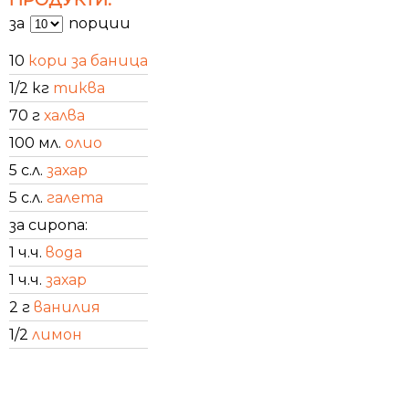
за
порции
10
кори за баница
1/2 кг
тиква
70 г
халва
100 мл.
олио
5 с.л.
захар
5 с.л.
галета
за сиропа:
1 ч.ч.
вода
1 ч.ч.
захар
2 г
ванилия
1/2
лимон