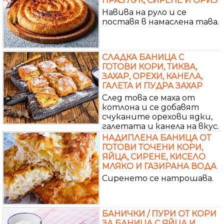
ПРАЗ ЛУК, СИРЕНЕ И ОРИЗ
Навива на руло и се
поставя в намаслена тава.
СЛАДКА БАНИЦА С
ГОТОВИ КОРИ, ТИКВА,
ЗАХАР, ОРЕХИ, КАНЕЛА,
ГАЛЕТА И ПУДРА ЗАХАР
След това се маха от
котлона и се добавят
счуканите орехови ядки,
галетата и канела на вкус.
НАДИПЛЕНА БАНИЦА ОТ
ГОТОВИ ТОЧЕНИ КОРИ,
ЯЙЦА, СИРЕНЕ, КИСЕЛО
МЛЯКО И ГАЗИРАНА ВОДА
Сиренето се натрошава.
БАНИЧКИ / ПУРИ ОТ КОРИ
ЗА БАНИЦА С ЯЙЦА И