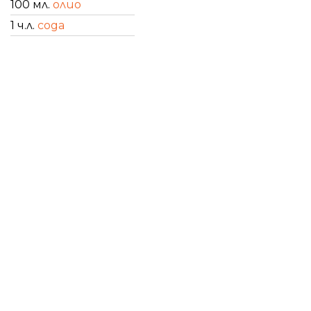
100 мл.
олио
1 ч.л.
сода