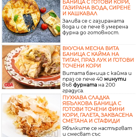
БАНИЦА С ГОТОВИ КОРИ,
ГАЗИРАНА ВОДА, СИРЕНЕ
И КАШКАВАЛ
Залива се с газираната
вода и се пече в умерена
фурна до готовност.
ВКУСНА МЕСНА ВИТА
БАНИЦА С КАЙМА НА
ТИГАН, ПРАЗ ЛУК И ГОТОВИ
ТОЧЕНИ КОРИ
Витата баница с кайма и
праз се пече 40
минути
във
фурната
на 200
градуса.
ПУХКАВА СЛАДКА
ЯБЪЛКОВА БАНИЦА С
ГОТОВИ ТОЧЕНИ ФИНИ
КОРИ, ГАЛЕТА, ЗАКВАСЕНА
СМЕТАНА И СТАФИДИ
Ябълките се настъргват
и смесват със