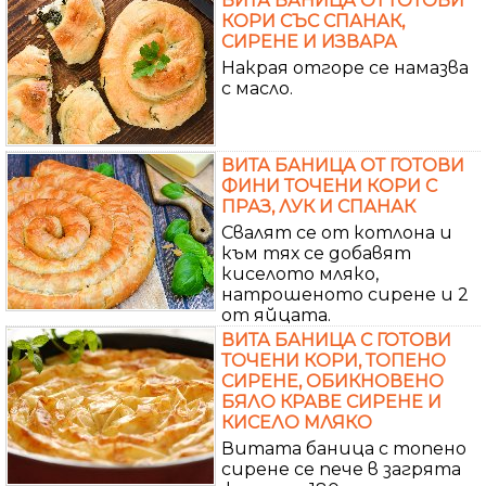
ВИТА БАНИЦА ОТ ГОТОВИ
КОРИ СЪС СПАНАК,
СИРЕНЕ И ИЗВАРА
Накрая отгоре се намазва
с масло.
ВИТА БАНИЦА ОТ ГОТОВИ
ФИНИ ТОЧЕНИ КОРИ С
ПРАЗ, ЛУК И СПАНАК
Свалят се от котлона и
към тях се добавят
киселото мляко,
натрошеното сирене и 2
от яйцата.
ВИТА БАНИЦА С ГОТОВИ
ТОЧЕНИ КОРИ, ТОПЕНО
СИРЕНЕ, ОБИКНОВЕНО
БЯЛО КРАВЕ СИРЕНЕ И
КИСЕЛО МЛЯКО
Витата баница с топено
сирене се пече в загрята