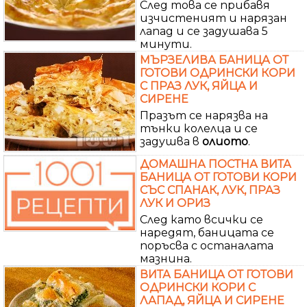
След това се прибавя
изчистеният и нарязан
лапад и се задушава 5
минути.
МЪРЗЕЛИВА БАНИЦА ОТ
ГОТОВИ ОДРИНСКИ КОРИ
С ПРАЗ ЛУК, ЯЙЦА И
СИРЕНЕ
Празът се нарязва на
тънки колелца и се
задушва в
олиото
.
ДОМАШНА ПОСТНА ВИТА
БАНИЦА ОТ ГОТОВИ КОРИ
СЪС СПАНАК, ЛУК, ПРАЗ
ЛУК И ОРИЗ
След като всички се
наредят, баницата се
поръсва с останалата
мазнина.
ВИТА БАНИЦА ОТ ГОТОВИ
ОДРИНСКИ КОРИ С
ЛАПАД, ЯЙЦА И СИРЕНЕ