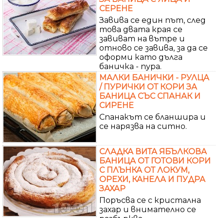
СЕРЕНЕ
Завива се един път, след
това двата края се
завиват на вътре и
отново се завива, за да се
оформи като дълга
баничка - пура.
МАЛКИ БАНИЧКИ - РУЛЦА
/ ПУРИЧКИ ОТ КОРИ ЗА
БАНИЦА СЪС СПАНАК И
СИРЕНЕ
Спанакът се бланшира и
се нарязва на ситно.
СЛАДКА ВИТА ЯБЪЛКОВА
БАНИЦА ОТ ГОТОВИ КОРИ
С ПЛЪНКА ОТ ЛОКУМ,
ОРЕХИ, КАНЕЛА И ПУДРА
ЗАХАР
Поръсва се с кристална
захар и внимателно се