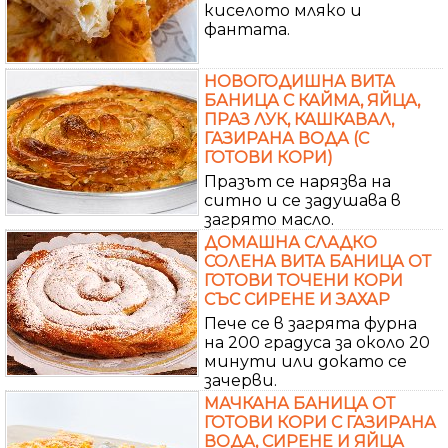
киселото мляко и
фантата.
НОВОГОДИШНА ВИТА
БАНИЦА С КАЙМА, ЯЙЦА,
ПРАЗ ЛУК, КАШКАВАЛ,
ГАЗИРАНА ВОДА (С
ГОТОВИ КОРИ)
Празът се нарязва на
ситно и се задушава в
загрято масло.
ДОМАШНА СЛАДКО
СОЛЕНА ВИТА БАНИЦА ОТ
ГОТОВИ ТОЧЕНИ КОРИ
СЪС СИРЕНЕ И ЗАХАР
Пече се в загрята фурна
на 200 градуса за около 20
минути или докато се
зачерви.
МАЧКАНА БАНИЦА ОТ
ГОТОВИ КОРИ С ГАЗИРАНА
ВОДА, СИРЕНЕ И ЯЙЦА