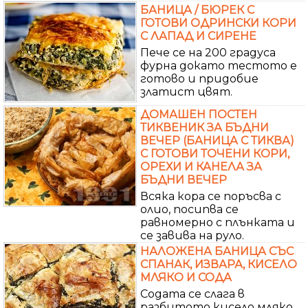
БАНИЦА / БЮРЕК С
ГОТОВИ ОДРИНСКИ КОРИ
С ЛАПАД И СИРЕНЕ
Пече се на 200 градуса
фурна докато тестото е
готово и придобие
златист цвят.
ДОМАШЕН ПОСТЕН
ТИКВЕНИК ЗА БЪДНИ
ВЕЧЕР (БАНИЦА С ТИКВА)
С ГОТОВИ ТОЧЕНИ КОРИ,
ОРЕХИ И КАНЕЛА ЗА
БЪДНИ ВЕЧЕР
Всяка кора се поръсва с
олио, посипва се
равномерно с плънката и
се завива на руло.
НАЛОЖЕНА БАНИЦА СЪС
СПАНАК, ИЗВАРА, КИСЕЛО
МЛЯКО И СОДА
Содата се слага в
разбитото кисело мляко