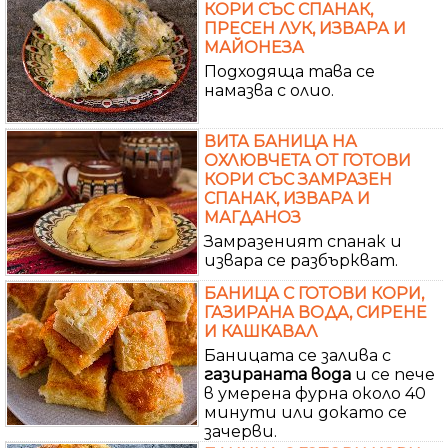
КОРИ СЪС СПАНАК,
ПРЕСЕН ЛУК, ИЗВАРА И
МАЙОНЕЗА
Подходяща тава се
намазва с олио.
ВИТА БАНИЦА НА
ОХЛЮВЧЕТА ОТ ГОТОВИ
КОРИ СЪС ЗАМРАЗЕН
СПАНАК, ИЗВАРА И
МАГДАНОЗ
Замразеният спанак и
извара се разбъркват.
БАНИЦА С ГОТОВИ КОРИ,
ГАЗИРАНА ВОДА, СИРЕНЕ
И КАШКАВАЛ
Баницата се залива с
газираната
вода
и се пече
в умерена фурна около 40
минути или докато се
зачерви.