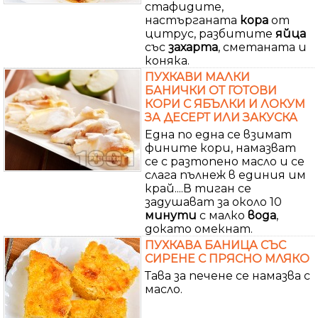
стафидите,
настърганата
кора
от
цитрус, разбитите
яйца
със
захарта
, сметаната и
коняка.
ПУХКАВИ МАЛКИ
БАНИЧКИ ОТ ГОТОВИ
КОРИ С ЯБЪЛКИ И ЛОКУМ
ЗА ДЕСЕРТ ИЛИ ЗАКУСКА
Една по една се взимат
фините кори, намазват
се с разтопено масло и се
слага пълнеж в единия им
край....В тиган се
задушават за около 10
минути
с малко
вода
,
докато омекнат.
ПУХКАВА БАНИЦА СЪС
СИРЕНЕ С ПРЯСНО МЛЯКО
Тава за печене се намазва с
масло.