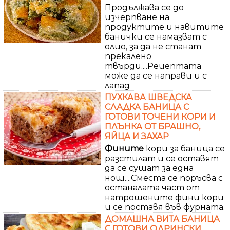
Продължава се до
изчерпване на
продуктите и навитите
банички се намазват с
олио, за да не станат
прекалено
твърди....Рецептата
може да се направи и с
лапад
ПУХКАВА ШВЕДСКА
СЛАДКА БАНИЦА С
ГОТОВИ ТОЧЕНИ КОРИ И
ПЛЪНКА ОТ БРАШНО,
ЯЙЦА И ЗАХАР
Фините
кори за баница се
разстилат и се оставят
да се сушат за една
нощ....Сместа се поръсва с
останалата част от
натрошените фини кори
и се поставя във фурната.
ДОМАШНА ВИТА БАНИЦА
С ГОТОВИ ОДРИНСКИ