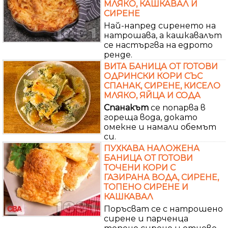
МЛЯКО, КАШКАВАЛ И
СИРЕНЕ
Най-напред сиренето на
натрошава, а кашкавалът
се настъргва на едрото
ренде.
ВИТА БАНИЦА ОТ ГОТОВИ
ОДРИНСКИ КОРИ СЪС
СПАНАК, СИРЕНЕ, КИСЕЛО
МЛЯКО, ЯЙЦА И СОДА
Спанакът
се попарва в
гореща вода, докато
омекне и намали обемът
си.
ПУХКАВА НАЛОЖЕНА
БАНИЦА ОТ ГОТОВИ
ТОЧЕНИ КОРИ С
ГАЗИРАНА ВОДА, СИРЕНЕ,
ТОПЕНО СИРЕНЕ И
КАШКАВАЛ
Поръсват се с натрошено
сирене и парченца