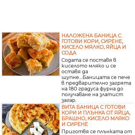
НАЛОЖЕНА БАНИЦА С
ГОТОВИ КОРИ, СИРЕНЕ,
КИСЕЛО МЯЛКО, ЯЙЦА И
СОДА
Содата се поставя в
киселото мляко и се
оставя да
шупне....Баницата се пече
в предварително загрята
на 180 градуса фурна до
получаване на златист
загар.
ВИТА БАНИЦА С ГОТОВИ
КОРИ И ПЛЪНКА ОТ ЯЙЦА,
БРАШНО, КИСЕЛО МЛЯКО
И СИРЕНЕ
Приготвя се плънката от