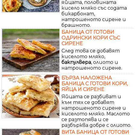
яйцата, половината
кисело мляко със содата
бикарбонат,
натрошеното сирене и
брашното.
БАНИЦА ОТ ГОТОВИ
ОДРИНСКИ КОРИ СЪС
СИРЕНЕ
След това се добавят
киселото мляко,
бакпулвера
, олиото и
натрошеното сирене.
БЪРЗА НАЛОЖЕНА
БАНИЦА С ГОТОВИ КОРИ,
ЯЙЦА И СИРЕНЕ
Яйцата се разбиват и
към тях се добавят
натрошеното сирене и
киселото мляко. Маслото
се разтопява и се
разбърква добре с олиото.
ВИТА БАНИЦА ОТ ГОТОВИ