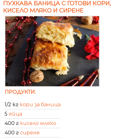
ПУХКАВА БАНИЦА С ГОТОВИ КОРИ,
КИСЕЛО МЛЯКО И СИРЕНЕ
ПРОДУКТИ:
1/2 кг
кори за баница
5
яйца
400 г
кисело мляко
400 г
сирене