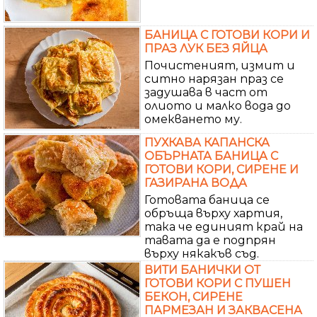
БАНИЦА С ГОТОВИ КОРИ И
ПРАЗ ЛУК БЕЗ ЯЙЦА
Почистеният, измит и
ситно нарязан праз се
задушава в част от
олиото и малко вода до
омекването му.
ПУХКАВА КАПАНСКА
ОБЪРНАТА БАНИЦА С
ГОТОВИ КОРИ, СИРЕНЕ И
ГАЗИРАНА ВОДА
Готовата баница се
обръща върху хартия,
така че единият край на
тавата да е подпрян
върху някакъв съд.
ВИТИ БАНИЧКИ ОТ
ГОТОВИ КОРИ С ПУШЕН
БЕКОН, СИРЕНЕ
ПАРМЕЗАН И ЗАКВАСЕНА