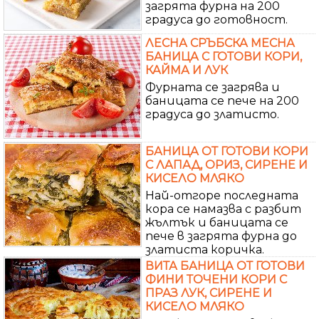
загрята фурна на 200
градуса до готовност.
ЛЕСНА СРЪБСКА МЕСНА
БАНИЦА С ГОТОВИ КОРИ,
КАЙМА И ЛУК
Фурната се загрява и
баницата се пече на 200
градуса до златисто.
БАНИЦА ОТ ГОТОВИ КОРИ
С ЛАПАД, ОРИЗ, СИРЕНЕ И
КИСЕЛО МЛЯКО
Най-отгоре последната
кора се намазва с разбит
жълтък и баницата се
пече в загрята фурна до
златиста коричка.
ВИТА БАНИЦА ОТ ГОТОВИ
ФИНИ ТОЧЕНИ КОРИ С
ПРАЗ ЛУК, СИРЕНЕ И
КИСЕЛО МЛЯКО