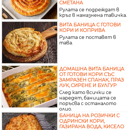
СМЕТАНА
Рулата се подреждат в
кръг в намазнена тавичка.
ВИТА БАНИЦА С ГОТОВИ
КОРИ И КОПРИВА
Рулата се поставят в
тава.
ДОМАШНА ВИТА БАНИЦА
ОТ ГОТОВИ КОРИ СЪС
ЗАМРАЗЕН СПАНАК, ПРАЗ
ЛУК, СИРЕНЕ И БУЛГУР
След като всички се
наредят, баницата се
поръсва с останалото
олио.
БАНИЦА НА РОЗИЧКИ С
ОДРИНСКИ КОРИ,
ГАЗИРАНА ВОДА, КИСЕЛО