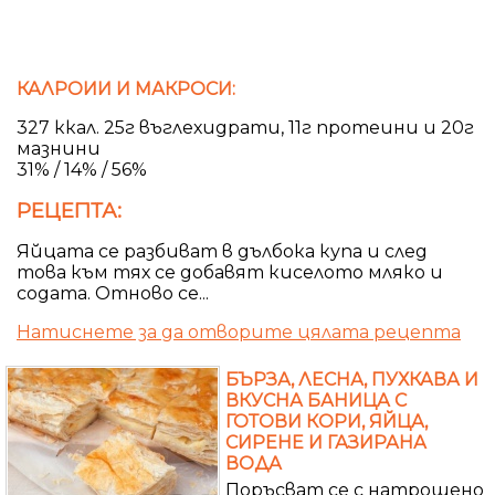
КАЛРОИИ И МАКРОСИ:
327 ккал. 25г въглехидрати, 11г протеини и 20г
мазнини
31% / 14% / 56%
РЕЦЕПТА:
Яйцата се разбиват в дълбока купа и след
това към тях се добавят киселото мляко и
содата. Отново се...
Натиснете за да отворите цялата рецепта
БЪРЗА, ЛЕСНА, ПУХКАВА И
ВКУСНА БАНИЦА С
ГОТОВИ КОРИ, ЯЙЦА,
СИРЕНЕ И ГАЗИРАНА
ВОДА
Поръсват се с натрошено