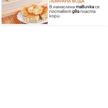
ГАЗИРАНА ВОДА
В намаслена
тавичка
се
поставят
два
пласта
кори.