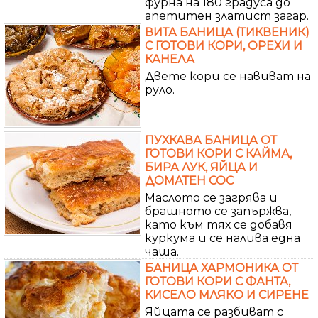
фурна на 180 градуса до
апетитен златист загар.
ВИТА БАНИЦА (ТИКВЕНИК)
С ГОТОВИ КОРИ, ОРЕХИ И
КАНЕЛА
Двете кори се навиват на
руло.
ПУХКАВА БАНИЦА ОТ
ГОТОВИ КОРИ С КАЙМА,
БИРА ЛУК, ЯЙЦА И
ДОМАТЕН СОС
Маслото се загрява и
брашното се запържва,
като към тях се добавя
куркума и се налива една
чаша.
БАНИЦА ХАРМОНИКА ОТ
ГОТОВИ КОРИ С ФАНТА,
КИСЕЛО МЛЯКО И СИРЕНЕ
Яйцата се разбиват с