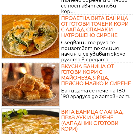
топено сирене и отново
се поставят готови
кори.
ПРОЛЕТНА ВИТА БАНИЦА
ОТ ГОТОВИ ТОЧЕНИ КОРИ
С ЛАПАД, СПАНАК И
НАТРОШЕНО СИРЕНЕ
Следващите рула се
приготвят по същия
начин и се
увиват
около
рулото в средата.
ВКУСНА БАНИЦА ОТ
ГОТОВИ КОРИ С
МАЙОНЕЗА, ЯЙЦА,
ПРЯСНО МЛЯКО И СИРЕНЕ
Баницата се пече на 180-
190 градуса до готовност.
ВИТА БАНИЦА С ЛАПАД,
ПРАЗ ЛУК И СИРЕНЕ
(ЛАПАДНИК С ГОТОВИ
КОРИ)