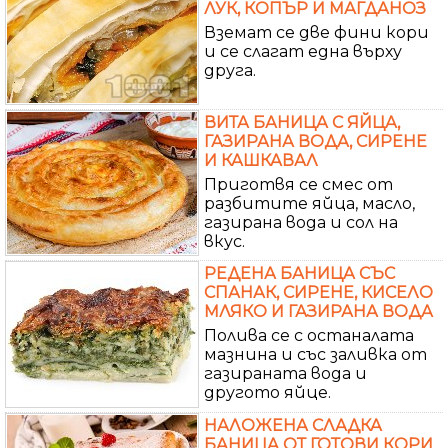
ЛУК, КОПЪР И МАГДАНОЗ
Вземат се две фини кори
и се слагат една върху
друга.
ВИТА БАНИЦА С ЯЙЦА,
ГАЗИРАНА ВОДА, СИРЕНЕ
И КАШКАВАЛ
Приготвя се смес от
разбитите яйца, масло,
газирана вода и сол на
вкус.
РЕДЕНА БАНИЦА СЪС
СПАНАК, СИРЕНЕ, КИСЕЛО
МЛЯКО И ГАЗИРАНА ВОДА
Полива се с останалата
мазнина и със заливка от
газираната вода и
другото яйце.
НАЛОЖЕНА СЛАДКА
БАНИЦА ОТ ГОТОВИ КОРИ