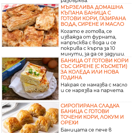
разбърква.
МЪРЗЕЛИВА ДОМАШНА
КЪПАНА БАНИЦА С
ГОТОВИ КОРИ, ГАЗИРАНА
ВОДА, СИРЕНЕ И МАСЛО
Когато е готова, се
изважда от фурната,
напръсква с вода и се
покрива с кърпа за 10
минути, за да се задуши.
БАНИЦА ОТ ГОТОВИ КОРИ
СЪС СИРЕНЕ (С КЪСМЕТИ)
ЗА КОЛЕДА ИЛИ НОВА
ГОДИНА
Накрая се намазва с масло
и се нарязва на парчета.
СИРОПИРАНА СЛАДКА
БАНИЦА С ГОТОВИ
ТОЧЕНИ КОРИ, ЛОКУМ И
ОРЕХИ
Баницата се пече в