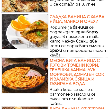
и се оставя да шупне.
СЛАДКА БАНИЦА С ХАЛВА,
ЯЙЦА, МЛЯКО И ОРЕХИ
Корите за
баница
се
подреждат
една
върху
друга в намаслена тава,
като между всеки две
кори се поръсват смлени
орехи
и натрошена тахан
халва.
МЕСНА ВИТА БАНИЦА С
ГОТОВИ ТОЧЕНИ КОРИ,
ТЕЛЕШКА КАЙМА, ЛУК,
МОРКОВИ, ДОМАТЕН СОК
И ЗАЛИВКА С ЯЙЦА И
ГАЗИРАНА ВОДА
Всяка кора се маже с
разтопено масло и се
слага от плънката с
кайма.