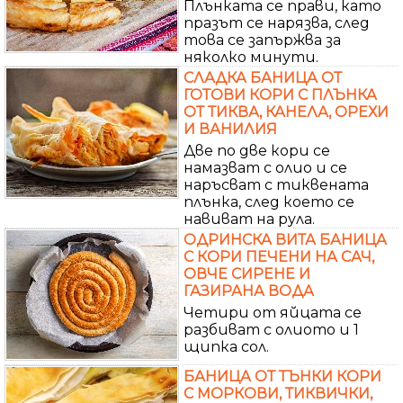
Плънката се прави, като
празът се нарязва, след
това се запържва за
няколко минути.
СЛАДКА БАНИЦА ОТ
ГОТОВИ КОРИ С ПЛЪНКА
ОТ ТИКВА, КАНЕЛА, ОРЕХИ
И ВАНИЛИЯ
Две по две кори се
намазват с олио и се
наръсват с тиквената
плънка, след което се
навиват на рула.
ОДРИНСКА ВИТА БАНИЦА
С КОРИ ПЕЧЕНИ НА САЧ,
ОВЧЕ СИРЕНЕ И
ГАЗИРАНА ВОДА
Четири от яйцата се
разбиват с олиото и 1
щипка сол.
БАНИЦА ОТ ТЪНКИ КОРИ
С МОРКОВИ, ТИКВИЧКИ,