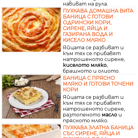
навиват на рула.
ПУХКАВА ДОМАШНА ВИТА
БАНИЦА С ГОТОВИ
ОДРИНСКИ КОРИ,
СИРЕНЕ, ЯЙЦА И
ГАЗИРАНА ВОДА И
КИСЕЛО МЛЯКО
Яйцата се разбиват и
към тях се прибавят
натрошеното сирене,
киселото
мляко
,
брашното и олиото.
БАНИЦА С ПРЯСНО
МЛЯКО И ГОТОВИ ТОЧЕНИ
КОРИ
Яйцата се разбиват и
към тях се прибавят
натрошеното сирене,
разтопеното
масло
и
прясното мляко.
ПУХКАВА ЗЛАТНА БАНИЦА
СЪС СИРЕНЕ, ЯЙЦА И