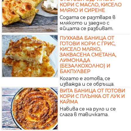
КОРИ С МАСЛО, КИСЕЛО
МЛЯКО И СИРЕНЕ
Содата се разтваря в
млякото и заедно с
яйцата се разбиват.
ПУХКАВА БАНИЦА ОТ
ГОТОВИ КОРИ С ГРИС,
КИСЕЛО МЛЯКО,
ЗАКВАСЕНА СМЕТАНА,
ЛИМОНАДА
(БЕЗАЛКОХОЛНО) И
БАКПУЛВЕР
Когато е готова, се
изважда и се обръща.
ВИТА БАНИЦА ОТ ГОТОВИ
КОРИ С ПЛЪНКА ОТ ЛУК И
КАЙМА
Навива се на руло и се
слага в тавичката.