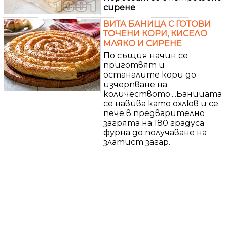
сирене
ВИТА БАНИЦА С ГОТОВИ
ТОЧЕНИ КОРИ, КИСЕЛО
МЛЯКО И СИРЕНЕ
По същия начин се
приготвят и
останалите кори до
изчерпване на
количеството....Баницата
се навива като охлюв и се
пече в предварително
загрята на 180 градуса
фурна до получаване на
златист загар.