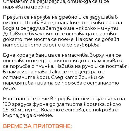
Спанакът се размразява, отцежда се и се
нарязва на дребно.
Празът се нарязва на дребно и се задушава в
олиото. Прибавя се, спанакът и половин чаша
вода и се задушават за още няколко минути.
Добавя се булгурът и се оставя да се готви,
докато течноста се поеме. Накрая се добавя
натрошеното сирене и се разбърква.
Една кора за баница се намаслява, върху нея се
поставя още една, която също се намаслява и
се поръсва с плънка. Навива на руло и се поставя
в намаслена тава. Така се процедира и с
останалите кори. След като всички се
наредят, баницата се поръсва с останалото
олио.
Баницата се пече в предварително загрята на
190 градуса фурна до златиста коричка, около
25-30 минути. Когато е готова, се покрива с
кърпа, за да омекне.
ВРЕМЕ ЗА ПРИГОТВЯНЕ: