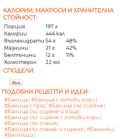
КАЛОРИИ, МАКРОСИ И ХРАНИТЕЛНА
СТОЙНОСТ:
Порция
197 г
Калории
444 кал
Въглехидрати
54 г
48%
Мазнини
21 г
42%
Белтъчини
12 г
11%
Холестерол
22 мг
СПОДЕЛИ:
ПОДОБНИ РЕЦЕПТИ И ИДЕИ:
#Баница
#Баница с готови кори
#Баница с праз
#Баница със сирене
#Баница със сирене и яйца
#Баница със сирене с готови кори
#Баница със спанак
#Баница със спанак и сирене
#Банички
#Белтъци