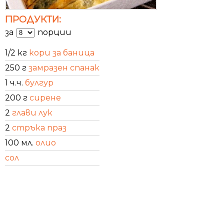
ПРОДУКТИ:
за
порции
1/2 кг
кори за баница
250 г
замразен спанак
1 ч.ч.
булгур
200 г
сирене
2
глави лук
2
стръка праз
100 мл.
олио
сол