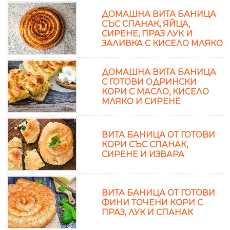
ДОМАШНА ВИТА БАНИЦА
СЪС СПАНАК, ЯЙЦА,
СИРЕНЕ, ПРАЗ ЛУК И
ЗАЛИВКА С КИСЕЛО МЛЯКО
ДОМАШНА ВИТА БАНИЦА
С ГОТОВИ ОДРИНСКИ
КОРИ С МАСЛО, КИСЕЛО
МЛЯКО И СИРЕНЕ
ВИТА БАНИЦА ОТ ГОТОВИ
КОРИ СЪС СПАНАК,
СИРЕНЕ И ИЗВАРА
ВИТА БАНИЦА ОТ ГОТОВИ
ФИНИ ТОЧЕНИ КОРИ С
ПРАЗ, ЛУК И СПАНАК