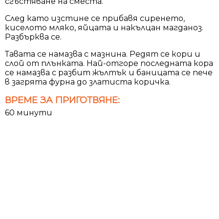
сгъстяване на сместа.
След като изстине се прибавя сиренето,
киселото мляко, яйцата и накълцан магданоз.
Разбърква се.
Тавата се намазва с мазнина. Редят се кори и
слой от плънката. Най-отгоре последната кора
се намазва с разбит жълтък и баницата се пече
в загрята фурна до златиста коричка.
ВРЕМЕ ЗА ПРИГОТВЯНЕ:
60 минути