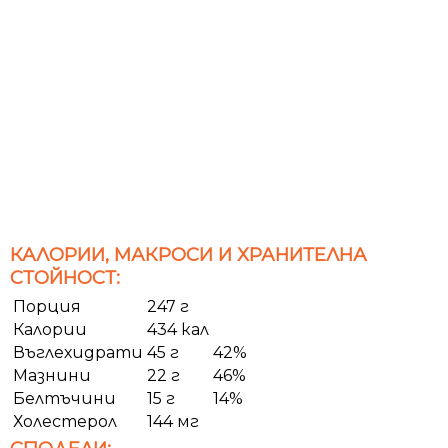
КАЛОРИИ, МАКРОСИ И ХРАНИТЕЛНА
СТОЙНОСТ:
Порция
247 г
Калории
434 кал
Въглехидрати
45 г
42%
Мазнини
22 г
46%
Белтъчини
15 г
14%
Холестерол
144 мг