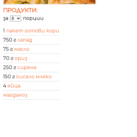
ПРОДУКТИ:
за
порции
1
пакет готови кори
750 г
лапад
75 г
масло
70 г
ориз
250 г
сирене
150 г
кисело мляко
4
яйца
магданоз