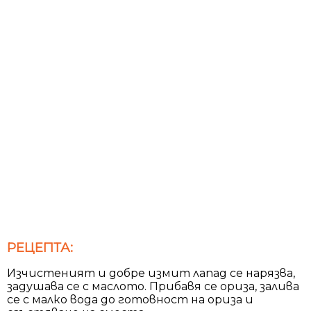
РЕЦЕПТА:
Изчистеният и добре измит лапад се нарязва,
задушава се с маслото. Прибавя се ориза, залива
се с малко вода до готовност на ориза и