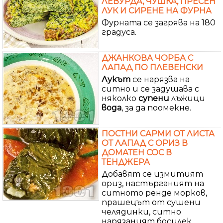
ЛЕВУРДА, ЧУШКА, ПРЕСЕН
ЛУК И СИРЕНЕ НА ФУРНА
Фурната се загрява на 180
градуса.
ДЖАНКОВА ЧОРБА С
ЛАПАД ПО ПЛЕВЕНСКИ
Лукът
се нарязва на
ситно и се задушава с
няколко
супени
лъжици
вода
, за да поомекне.
ПОСТНИ САРМИ ОТ ЛИСТА
ОТ ЛАПАД С ОРИЗ В
ДОМАТЕН СОС В
ТЕНДЖЕРА
Добавят се измитият
ориз, настърганият на
ситното ренде морков,
прашецът от сушени
челядинки, ситно
нарязаният босилек,