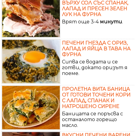
ВЪРХУ СОЛ СЪС СПАНАК,
ЛАПАД И ПРЕСЕН ЗЕЛЕН
ЛУК НА ФУРНА
Врят още 3-4
минути
.
ПЕЧЕНИ ГНЕЗДА С ОРИЗ,
ЛАПАД И ЯЙЦА В ТАВА НА
ФУРНА
Сипва се водата и се
готви, докато оризът я
поеме.
ПРОЛЕТНА ВИТА БАНИЦА
ОТ ГОТОВИ ТОЧЕНИ КОРИ
С ЛАПАД, СПАНАК И
НАТРОШЕНО СИРЕНЕ
Баницата се поръсва с
останалото горещо
масло.
ВКУСНИ ПЕЧЕНИ ВАРЕНИ