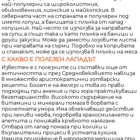
най-популярни са широколистния,
обикновенния, лионския и майкопския. В
северната част на страната е популярен под
името лопуш, а баницата с плънка от лапад -
лопушник. Най-често се използва за направата
на супи, а също така и като плънка на баници и
други закуски. Може да замести лозовите листа
при направата на сърми. Подобно на копривата
и спанакът, може да се използва в плънки на меса.
С КАКВО Е ПОЛЕЗЕН ЛАПАДЪТ
Известен е с полезните си съставки още от
античността и през Средновековието навлиза
в множество аристократични готварски
рецепти. Богат е на желязо и това го прави
подходящ при анемия и при хора практикуващи
вегетарианство. Високото съдържание на
витамини и минерали помага в борбата с
пролетната умора. Има облекчаващо действие
при лениви черва, подобрява храносмилането и
апетита и понижава кръвното налягане.
Отвара от лапад помага при колики и
възпалителни процеси в устната кухина.
Намира приложение в народната медицина при