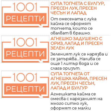
СУПА ТОПЧЕТА С БУЛГУР,
ПРЕСЕН ЛУК, ПРЕСЕН
ЧЕСЪН И ЛАПАД
От омесената с лука
кайма се оформят
топчета, които се
овалват в брашно.
АГНЕШКО ЗАДУШЕНО С
ОРИЗ, ЛАПАД И ПРЕСЕН
ЗЕЛЕН ЛУК
Зеленият лук се нарязва и
се запържва....Налива се
още 1 литър вода и се
слага оризът.
СУПА ТОПЧЕТА ОТ
АГНЕШКА КАЙМА, ПРЕСЕН
ЛУК, ПРЕСЕН ЧЕСЪН,
ЛАПАД И БУЛГУР
Агнешката кайма се
омесва с нарязаният на
много ситно лук,
оформят се малки