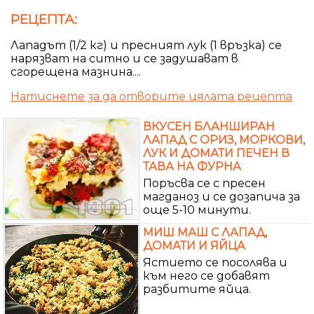
РЕЦЕПТА:
Лападът (1/2 кг) и пресният лук (1 връзка) се
нарязват на ситно и се задушават в
сгорещена мазнина....
Натиснете за да отворите цялата рецепта
ВКУСЕН БЛАНШИРАН
ЛАПАД С ОРИЗ, МОРКОВИ,
ЛУК И ДОМАТИ ПЕЧЕН В
ТАВА НА ФУРНА
Поръсва се с пресен
магданоз и се дозапича за
още 5-10 минути.
МИШ МАШ С ЛАПАД,
ДОМАТИ И ЯЙЦА
Ястието се посолява и
към него се добавят
разбитите яйца.