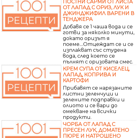
ПОСТНИ САРМИ ОТ ЛИСТА
ОТ ЛАПАД С ОРИЗ, ЛУК И
ДЖИНДЖИФИЛ ВАРЕНИ В
ТЕНДЖЕРА
Добавя се 1 чаша вода и се
готви за няколко минути,
докато оризът я
поеме....Отцеждат се и се
изплакват със студена
вода, след което се
пълнят с оризовата смес.
КРЕМ СУПА ОТ КИСЕЛЕЦ,
ЛАПАД, КОПРИВА И
КАРТОФИ
Прибавят се нарязаните
листни зеленчуци и
зелените подправки и
олиото и се вари до
омекване на всички
продукти.
ЧОРБА ОТ ЛАПАД С
ПРЕСЕН ЛУК, ДОМАТЕНО
ПЮРЕ И НАТРОШЕНО