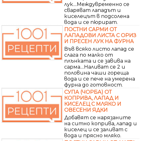
лук....Междувременно се
сваряват лападът и
киселецът в подсолена
вода и се пюрират.
ПОСТНИ САРМИ ОТ
ЛАПАДОВИ ЛИСТА С ОРИЗ
И ПРЕСЕН ЛУК НА ФУРНА
Във всяко листо лапад се
слага по малко от
плънката и се завива на
сарма....Наливат се 2 и
половина чаши гореща
вода и се пече на умерена
фурна до готовност.
СУПА (ЧОРБА) ОТ
КОПРИВА, ЛАПАД И
КИСЕЛЕЦ С МЛЯКО И
ОВЕСЕНИ ЯДКИ
Добавят се нарязаните
на ситно коприва, лапад и
киселец и се заливат с
вода и прясно мляко.