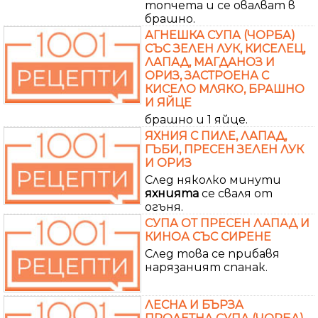
топчета и се овалват в
брашно.
АГНЕШКА СУПА (ЧОРБА)
СЪС ЗЕЛЕН ЛУК, КИСЕЛЕЦ,
ЛАПАД, МАГДАНОЗ И
ОРИЗ, ЗАСТРОЕНА С
КИСЕЛО МЛЯКО, БРАШНО
И ЯЙЦЕ
брашно и 1 яйце.
ЯХНИЯ С ПИЛЕ, ЛАПАД,
ГЪБИ, ПРЕСЕН ЗЕЛЕН ЛУК
И ОРИЗ
След няколко минути
яхнията
се сваля от
огъня.
СУПА ОТ ПРЕСЕН ЛАПАД И
КИНОА СЪС СИРЕНЕ
След това се прибавя
нарязаният спанак.
ЛЕСНА И БЪРЗА