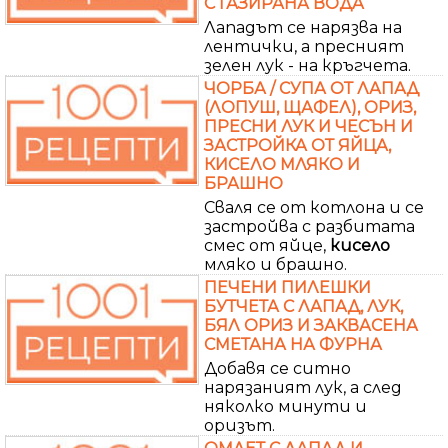
С ГАЗИРАНА ВОДА
Лападът се нарязва на
лентички, а пресният
зелен лук - на кръгчета.
ЧОРБА / СУПА ОТ ЛАПАД
(ЛОПУШ, ЩАФЕЛ), ОРИЗ,
ПРЕСНИ ЛУК И ЧЕСЪН И
ЗАСТРОЙКА ОТ ЯЙЦА,
КИСЕЛО МЛЯКО И
БРАШНО
Сваля се от котлона и се
застройва с разбитата
смес от яйце,
кисело
мляко и брашно.
ПЕЧЕНИ ПИЛЕШКИ
БУТЧЕТА С ЛАПАД, ЛУК,
БЯЛ ОРИЗ И ЗАКВАСЕНА
СМЕТАНА НА ФУРНА
Добавя се ситно
нарязаният лук, а след
няколко минути и
оризът.