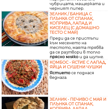
чубрицата, мащерката и
черният пипер.
ЗЕЛНИК / БАНИЦА С
ПЛЪНКА ОТ СПАНАК,
КОПРИВА, ЛАПАД И
КИСЕЛЕЦ (С ДОМАШНО
ТЕСТО С МАЯ)
Преди да се пристъпи
към месенето на
тестото, маята трябва
да се разтвори в топло
прясно
мляко
и да шупне.
КОМБОС - ЯСТИЕ С ЛАПАД,
ЯЙЦА И СУШЕНИ ЧУШКИ
Ястието
се поднася
веднага.
ЗЕЛНИК - ПЕЧИВО С МАЯ И
ПЛЪНКА ОТ СПАНАК,
КОПРИВА, ЛАПАД,