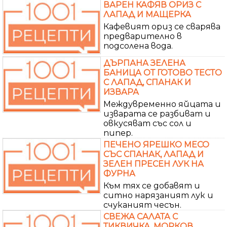
ВАРЕН КАФЯВ ОРИЗ С
ЛАПАД И МАЩЕРКА
Кафевият ориз се сварява
предварително в
подсолена вода.
ДЪРПАНА ЗЕЛЕНА
БАНИЦА ОТ ГОТОВО ТЕСТО
С ЛАПАД, СПАНАК И
ИЗВАРА
Междувременно яйцата и
изварата се разбиват и
овкусяват със сол и
пипер.
ПЕЧЕНО ЯРЕШКО МЕСО
СЪС СПАНАК, ЛАПАД И
ЗЕЛЕН ПРЕСЕН ЛУК НА
ФУРНА
Към тях се добавят и
ситно нарязаният лук и
счуканият чесън.
СВЕЖА САЛАТА С
ТИКВИЧКА, МОРКОВ,