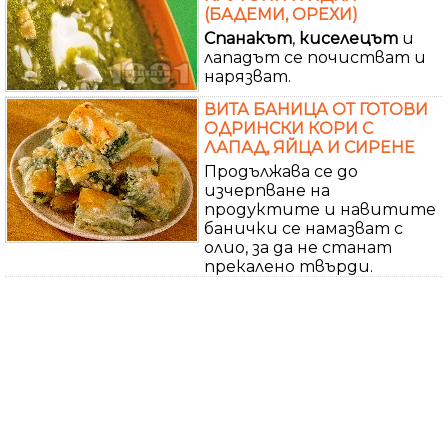
(БАДЕМИ, ОРЕХИ)
Спанакът
,
киселецът
и
лападът се почистват и
нарязват.
ВИТА БАНИЦА ОТ ГОТОВИ
ОДРИНСКИ КОРИ С
ЛАПАД, ЯЙЦА И СИРЕНЕ
Продължава се до
изчерпване на
продуктите и навитите
банички се намазват с
олио, за да не станат
прекалено твърди.