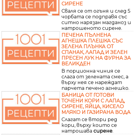
СИРЕНЕ
Сваля се от огъня и след 5
чорбата се подправя със
ситно нарязан магданоз и
натрошеното сирене.
ПЕЧЕНА ПЪЛНЕНА
АГНЕШКА ПЛЕШКА СЪС
ЗЕЛЕНА ПЛЪНКА ОТ
СПАНАК, ЛАПАД И ЗЕЛЕН
ПРЕСЕН ЛУК НА ФУРНА ЗА
ВЕЛИКДЕН
В порционна чиния се
слага от зелената смес, а
върху нея се нареждат
парчета печено агнешко.
БАНИЦА ОТ ГОТОВИ
ТОЧЕНИ КОРИ С ЛАПАД,
СИРЕНЕ, ЯЙЦА, КИСЕЛО
МЛЯКО И ГАЗИРАНА ВОДА
Слагат се втори ред
кори, върху които се
натрошава
сирене
.