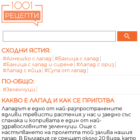
search
СХОДНИ ЯСТИЯ:
#Агнешко с лапад
#Баница с лапад
#Баница с лапад и сирене
#Лапад с ориз
#Лапад с яйца
#Супа от лапад
ПО-ОБЩО:
#Зеленчуци
КАКВО Е ЛАПАД И КАК СЕ ПРИГОТВА
Лападът е едно от най-разпространените
ядливи тревисти растения у нас и заедно със
спанака и копривата е един от най-
здравословните зеленчуци. Още с
настъпването на пролетта той залива нашия
пазар. В България се срещат около 20 вида, като