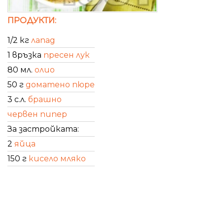
ПРОДУКТИ:
1/2 кг
лапад
1 връзка
пресен лук
80 мл.
олио
50 г
доматено пюре
3 с.л.
брашно
червен пипер
За застройката:
2
яйца
150 г
кисело мляко