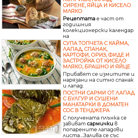
СИРЕНЕ, ЯЙЦА И КИСЕЛО
МЛЯКО
Рецептата
е част от
годишния
колекционерски календар
на
СУПА ТОПЧЕТА С КАЙМА,
ЛАПАД, СПАНАК,
КАРТОФИ, ОРИЗ, ФИДЕ И
ЗАСТРОЙКА ОТ КИСЕЛО
МЛЯКО, БРАШНО И ЯЙЦЕ
Прибавят се измитите и
нарязани на ситно спанак
и лапад.
ПОСТНИ САРМИ ОТ ЛАПАД
С БУЛГУР И СУШЕНИ
МАНАТАРКИ В ДОМАТЕН
СОС В ТЕНДЖЕРА
С получената плънка се
завиват
сармички
в
попарените лападови
листа....Залива се със