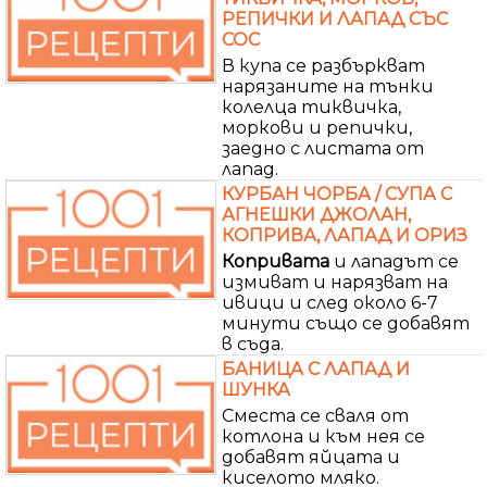
РЕПИЧКИ И ЛАПАД СЪС
СОС
В купа се разбъркват
нарязаните на тънки
колелца тиквичка,
моркови и репички,
заедно с листата от
лапад.
КУРБАН ЧОРБА / СУПА С
АГНЕШКИ ДЖОЛАН,
КОПРИВА, ЛАПАД И ОРИЗ
Копривата
и лападът се
измиват и нарязват на
ивици и след около 6-7
минути също се добавят
в съда.
БАНИЦА С ЛАПАД И
ШУНКА
Сместа се сваля от
котлона и към нея се
добавят яйцата и
киселото мляко.