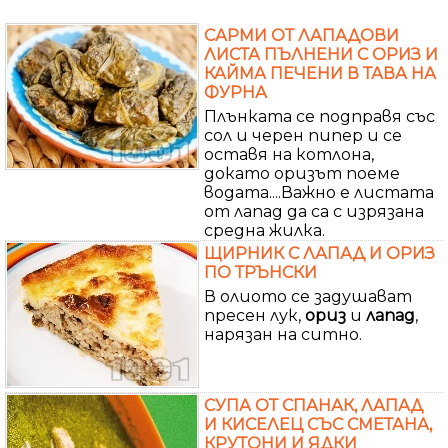
САРМИ ОТ ЛАПАДОВИ
ЛИСТА ПЪЛНЕНИ С ОРИЗ И
КАЙМА ПЕЧЕНИ В ТАВА НА
ФУРНА
Плънката се подправя със
сол и черен пипер и се
оставя на котлона,
докато оризът поеме
водата....Важно е листата
от лапад да са с изрязана
средна жилка.
ЩИРНИК С ЛАПАД И ОРИЗ
ПО ТРЪНСКИ
В олиото се задушават
пресен лук,
ориз
и
лапад
,
нарязан на ситно.
СУПА ОТ СПАНАК, ЛАПАД
И КИСЕЛЕЦ СЪС СМЕТАНА,
КРУТОНИ И ЯДКИ