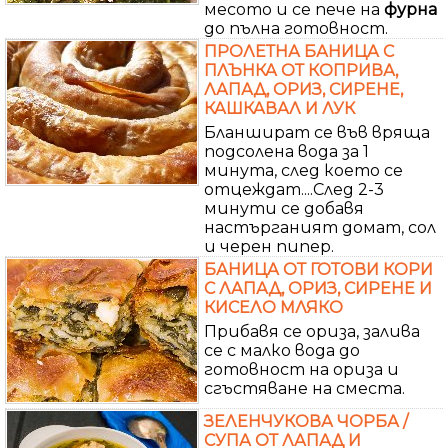
месото и се пече на
фурна
до пълна готовност.
ПРОЛЕТНА БАНИЦА С
ПЛЪНКА ОТ КОПРИВА,
ЛАПАД, ОРИЗ, СИРЕНЕ,
КАШКАВАЛ И ЛУК
Бланшират се във вряща
подсолена вода за 1
минута, след което се
отцеждат....След 2-3
минути се добавя
настърганият домат, сол
и черен пипер.
БАНИЦА ОТ ГОТОВИ КОРИ
С ЛАПАД, ОРИЗ, СИРЕНЕ И
КИСЕЛО МЛЯКО
Прибавя се ориза, залива
се с малко вода до
готовност на ориза и
сгъстяване на сместа.
ЗЕЛЕНЧУКОВА ЧОРБА /
СУПА ОТ ЛАПАД И