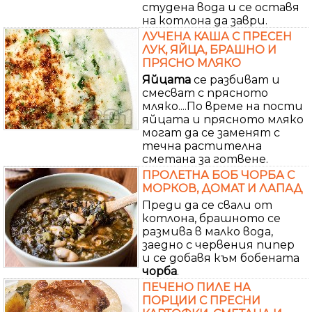
студена вода и се оставя
на котлона да заври.
ЛУЧЕНА КАША С ПРЕСЕН
ЛУК, ЯЙЦА, БРАШНО И
ПРЯСНО МЛЯКО
Яйцата
се разбиват и
смесват с прясното
мляко....По време на пости
яйцата и прясното мляко
могат да се заменят с
течна растителна
сметана за готвене.
ПРОЛЕТНА БОБ ЧОРБА С
МОРКОВ, ДОМАТ И ЛАПАД
Преди да се свали от
котлона, брашното се
размива в малко вода,
заедно с червения пипер
и се добавя към бобената
чорба
.
ПЕЧЕНО ПИЛЕ НА
ПОРЦИИ С ПРЕСНИ