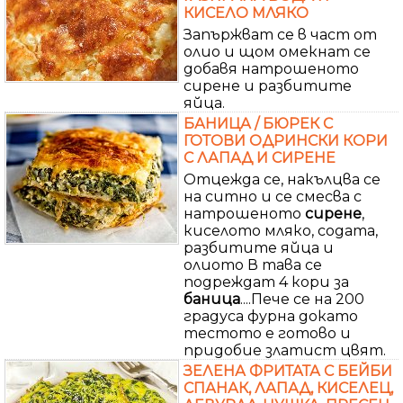
КИСЕЛО МЛЯКО
Запържват се в част от
олио и щом омекнат се
добавя натрошеното
сирене и разбитите
яйца.
БАНИЦА / БЮРЕК С
ГОТОВИ ОДРИНСКИ КОРИ
С ЛАПАД И СИРЕНЕ
Отцежда се, накълцва се
на ситно и се смесва с
натрошеното
сирене
,
киселото мляко, содата,
разбитите яйца и
олиото В тава се
подреждат 4 кори за
баница
....Пече се на 200
градуса фурна докато
тестото е готово и
придобие златист цвят.
ЗЕЛЕНА ФРИТАТА С БЕЙБИ
СПАНАК, ЛАПАД, КИСЕЛЕЦ,