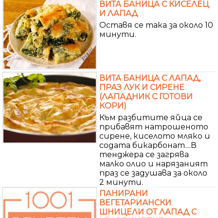
ВИТА БАНИЦА С КИСЕЛЕЦ
И ЛАПАД
Оставя се така за около 10
минути.
ВИТА БАНИЦА С ЛАПАД,
ПРАЗ ЛУК И СИРЕНЕ
(ЛАПАДНИК С ГОТОВИ
КОРИ)
Към разбитите яйца се
прибавят натрошеното
сирене, киселото мляко и
содата бикарбонат....В
тенджера се загрява
малко олио и нарязаният
праз се задушава за около
2 минути.
ПАНИРАНИ
ВЕГЕТАРИАНСКИ
ШНИЦЕЛИ ОТ ЛАПАД С