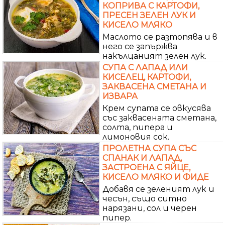
КОПРИВА С КАРТОФИ,
ПРЕСЕН ЗЕЛЕН ЛУК И
КИСЕЛО МЛЯКО
Маслото се разтопява и в
него се запържва
накълцаният зелен лук.
СУПА С ЛАПАД ИЛИ
КИСЕЛЕЦ, КАРТОФИ,
ЗАКВАСЕНА СМЕТАНА И
ИЗВАРА
Крем супата се овкусява
със заквасената сметана,
солта, пипера и
лимоновия сок.
ПРОЛЕТНА СУПА СЪС
СПАНАК И ЛАПАД,
ЗАСТРОЕНА С ЯЙЦЕ,
КИСЕЛО МЛЯКО И ФИДЕ
Добавя се зеленият лук и
чесън, също ситно
нарязани, сол и черен
пипер.