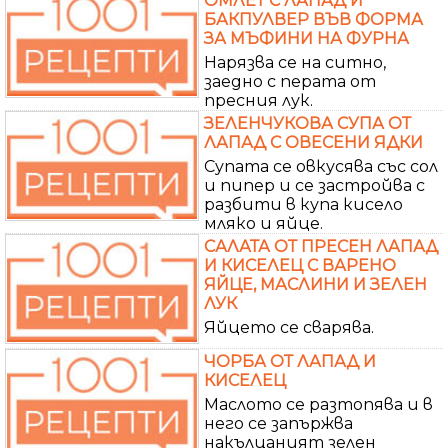
ОМЛЕТ С ЛАПАД И
БАКПУЛВЕР ВЪВ ФОРМА
ЗА МЪФИНИ НА ФУРНА
Нарязва се на ситно,
заедно с перата от
пресния лук.
ЗЕЛЕНЧУКОВА СУПА ОТ
ЛАПАД С ОВЕСЕНИ ЯДКИ
Супата се овкусява със сол
и пипер и се застройва с
разбити в купа кисело
мляко и яйце.
САЛАТА ОТ ПРЕСЕН ЛАПАД
И КИСЕЛЕЦ С ВАРЕНО
ЯЙЦЕ, МАСЛИНИ И ЗЕЛЕН
ЛУК
Яйцето се сварява.
ЧОРБА ОТ ЛАПАД И
КИСЕЛЕЦ
Маслото се разтопява и в
него се запържва
накълцаният зелен