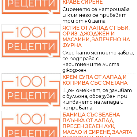
КРАВЕ СИРЕНЕ
Сиренето се натрошава
и към него се прибавят
три от яйцата.
ЯСТИЕ ОТ ЛАПАД С ГЪБИ,
ОРИЗ, ДЖОДЖЕН И
МАСЛИНИ, ЗАПЕЧЕНО НА
ФУРНА
След като ястието заври,
се подправя с
наситнените листа
джоджен.
КРЕМ СУПА ОТ ЛАПАД И
КОПРИВА СЪС СМЕТАНА
Щом омекнат, се заливат
с бульона, образуван при
кипването на лапада и
копривата.
БАНИЦА СЪС ЗЕЛЕНА
ПЛЪНКА ОТ ЛАПАД,
ПРЕСЕН ЗЕЛЕН ЛУК,
МАСЛО И СИРЕНЕ, ЗАЛЯТА