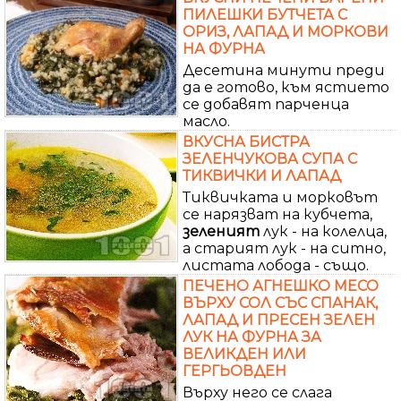
ПИЛЕШКИ БУТЧЕТА С
ОРИЗ, ЛАПАД И МОРКОВИ
НА ФУРНА
Десетина минути преди
да е готово, към ястието
се добавят парченца
масло.
ВКУСНА БИСТРА
ЗЕЛЕНЧУКОВА СУПА С
ТИКВИЧКИ И ЛАПАД
Тиквичката и морковът
се нарязват на кубчета,
зеленият
лук - на колелца,
а старият лук - на ситно,
листата лобода - също.
ПЕЧЕНО АГНЕШКО МЕСО
ВЪРХУ СОЛ СЪС СПАНАК,
ЛАПАД И ПРЕСЕН ЗЕЛЕН
ЛУК НА ФУРНА ЗА
ВЕЛИКДЕН ИЛИ
ГЕРГЬОВДЕН
Върху него се слага