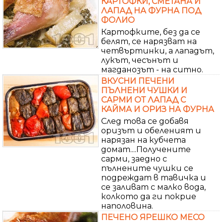
КАРТОФКИ, СМЕТАНА И
ЛАПАД НА ФУРНА ПОД
ФОЛИО
Картофките, без да се
белят, се нарязват на
четвъртинки, а лападът,
лукът, чесънът и
магданозът - на ситно.
ВКУСНИ ПЕЧЕНИ
ПЪЛНЕНИ ЧУШКИ И
САРМИ ОТ ЛАПАД С
КАЙМА И ОРИЗ НА ФУРНА
След това се добавя
оризът и обеленият и
нарязан на кубчета
домат....Получените
сарми, заедно с
пълнените чушки се
подреждат в тавичка и
се заливат с малко вода,
колкото да ги покрие
наполовина.
ПЕЧЕНО ЯРЕШКО МЕСО