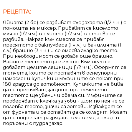
РЕЦЕПТА:
Яйцата (2 бр) се разбиват със захарта (1/2 ч.ч.) с
помощта на миксер. Прибавят се киселото
мляко (1/2 ч.ч.) и олиото (1/2 ч.ч.) и отново се
разбива. Накрая към сместа се прибавя
пресятото с бакпулвера (1 ч.л.) и ванилията (1
с.л.) брашно (3 ч.ч.) и се омесва гладко тесто.
При необходимост се добавя още брашно.
Важно е тестото да е гъсто. Към него се
добавят целите лешници (1/2 ч.ч.). Оформят се
топчета, които се поставят в огнеупорни
намаслени купички и мъфините се пекат при
180 градуса до готовност. Купичките не бива
да се препълват, защото при печенето
тестото ще увеличи обема си. Мъфините се
проверяват с клечка за зъби - щом по нея не се
полепва тесто, значи са готови. Изваждат се
oт фурната и се оставят да се охладят. Могат
да се поднесат разрязани или цели, а също и
поръсени с пудра захар.