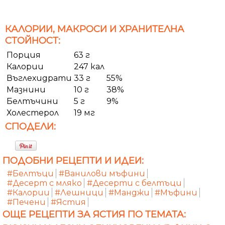
КАЛОРИИ, МАКРОСИ И ХРАНИТЕЛНА
СТОЙНОСТ:
Порция
63 г
Калории
247 кал
Въглехидрати
33 г
55%
Мазнини
10 г
38%
Белтъчини
5 г
9%
Холестерол
19 мг
СПОДЕЛИ:
ПОДОБНИ РЕЦЕПТИ И ИДЕИ:
#Белтъци
#Ванилови мъфини
#Десерт с мляко
#Десерти с белтъци
#Калории
#Лешници
#Манджи
#Мъфини
#Печени
#Ястия
ОЩЕ РЕЦЕПТИ ЗА ЯСТИЯ ПО ТЕМАТА: