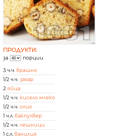
ПРОДУКТИ:
за
порции
3 ч.ч.
брашно
1/2 ч.ч.
захар
2
яйца
1/2 ч.ч.
кисело мляко
1/2 ч.ч.
олио
1 ч.л.
бакпулвер
1/2 ч.ч.
лешници
1 с.л.
ванилия