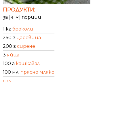
ПРОДУКТИ:
за
порции
1 кг
броколи
250 г
царевица
200 г
сирене
3
яйца
100 г
кашкавал
100 мл.
прясно мляко
сол