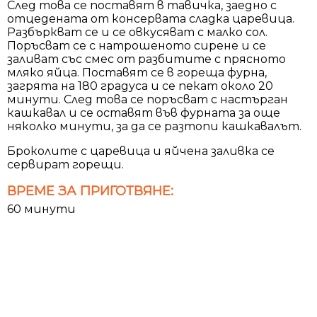
След това се поставят в тавичка, заедно с
отцедената от консервата сладка царевица.
Разбъркват се и се овкусяват с малко сол.
Поръсват се с натрошеното сирене и се
заливат със смес от разбитите с прясното
мляко яйца. Поставят се в гореща фурна,
загрята на 180 градуса и се пекат около 20
минути. След това се поръсват с настърган
кашкавал и се оставят във фурната за още
няколко минути, за да се разтопи кашкавалът.
Броколите с царевица и яйчена заливка се
сервират горещи.
ВРЕМЕ ЗА ПРИГОТВЯНЕ:
60 минути