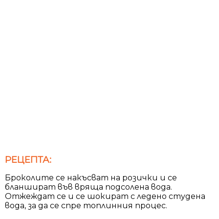
РЕЦЕПТА:
Броколите се накъсват на розички и се
бланшират във вряща подсолена вода.
Отжеждат се и се шокират с ледено студена
вода, за да се спре топлинния процес.