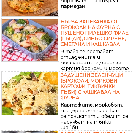
поръсват с настърган
пармезан
.
БЪРЗА ЗАПЕКАНКА ОТ
БРОКОЛИ НА ФУРНА С
ПУШЕНО ПИЛЕШКО ФИЛЕ
(ГЪРДИ), СИНЬО СИРЕНЕ,
СМЕТАНА И КАШКАВАЛ
В тава се поставят
отцедените и
подсушени с кухненска
хартия броколи и месото.
ЗАДУШЕНИ ЗЕЛЕНЧУЦИ
(БРОКОЛИ, МОРКОВИ,
КАРТОФИ, ТИКВИЧКИ,
ГЪБИ) С КАШКАВАЛ НА
ФУРНА
Картофите
,
морковът
,
пащърнакът, след като
се почистят и обелят, се
нарязват на тънки
шайби.