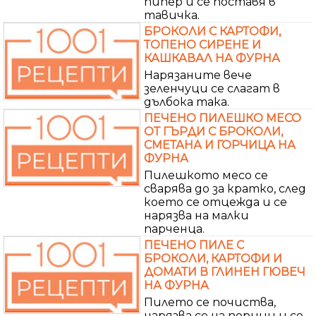
пипер и се поставя в
тавичка.
БРОКОЛИ С КАРТОФИ,
ТОПЕНО СИРЕНЕ И
КАШКАВАЛ НА ФУРНА
Нарязаните вече
зеленчуци се слагат в
дълбока така.
ПЕЧЕНО ПИЛЕШКО МЕСО
ОТ ГЪРДИ С БРОКОЛИ,
СМЕТАНА И ГОРЧИЦА НА
ФУРНА
Пилешкото месо се
сварява до за кратко, след
което се отцежда и се
нарязва на малки
парченца.
ПЕЧЕНО ПИЛЕ С
БРОКОЛИ, КАРТОФИ И
ДОМАТИ В ГЛИНЕН ГЮВЕЧ
НА ФУРНА
Пилето се почиства,
нарязва се на порции и се