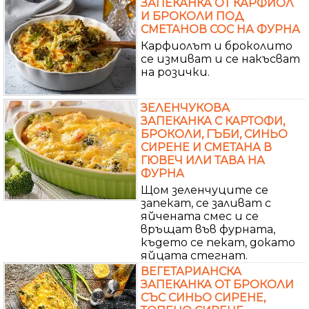
ЗАПЕКАНКА ОТ КАРФИОЛ
И БРОКОЛИ ПОД
СМЕТАНОВ СОС НА ФУРНА
Карфиолът и броколито
се измиват и се накъсват
на розички.
ЗЕЛЕНЧУКОВА
ЗАПЕКАНКА С КАРТОФИ,
БРОКОЛИ, ГЪБИ, СИНЬО
СИРЕНЕ И СМЕТАНА В
ГЮВЕЧ ИЛИ ТАВА НА
ФУРНА
Щом зеленчуците се
запекат, се заливат с
яйчената смес и се
връщат във фурната,
където се пекат, докато
яйцата стегнат.
ВЕГЕТАРИАНСКА
ЗАПЕКАНКА ОТ БРОКОЛИ
СЪС СИНЬО СИРЕНЕ,