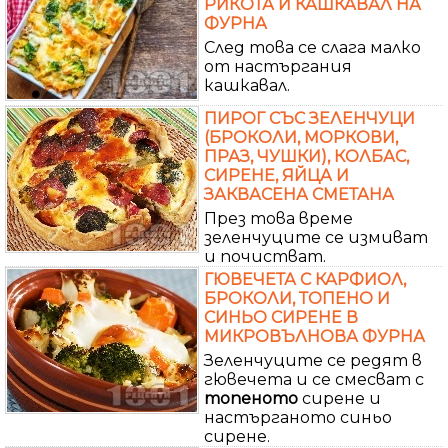
РИКОТА И КАШКАВАЛ НА
ФУРНА
След това се слага малко
от настъргания
кашкавал.
ПИРОГ СЪС ЗЕЛЕНЧУЦИ
(БРОКОЛИ, МОРКОВИ,
ПРАЗ, ЧУШКИ), КОЛБАС,
СИРЕНЕ, ЯЙЦА И
ЗАКВАСЕНА СМЕТАНА
През това време
зеленчуците се измиват
и почистват.
ГЮВЕЧЕТА С КАРФИОЛ,
БРОКОЛИ, ТОПЕНО И
СИНЬО СИРЕНЕ В
МИКРОВЪЛНОВА ФУРНА
Зеленчуците се редят в
гювечета и се смесват с
топеното
сирене и
настърганото синьо
сирене.