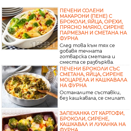
ПЕЧЕНИ СОЛЕНИ
МАКАРОНИ (ПЕНЕ) С
БРОКОЛИ, ЯЙЦА, ОРЕХИ,
ПРЯСНО МЛЯКО, СИРЕНЕ
ПАРМЕЗАН И СМЕТАНА НА
ФУРНА
След това към тях се
добавя течната
готварска сметана и
сместа се разбърква.
ПЕЧЕНИ БРОКОЛИ СЪС
СМЕТАНА, ЯЙЦА, СИРЕНЕ
МОЦАРЕЛА И КАШКАВАЛА
НА ФУРНА
Останалите съставки,
без кашкавала, се смилат.
ЗАПЕКАНКА ОТ КАРТОФИ,
БРОКОЛИ, СИРЕНЕ,
КАШКАВАЛ И ЛУКАНКА НА
ФУРНА