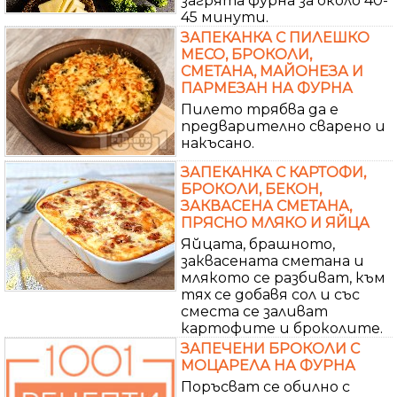
загрята фурна за около 40-
45 минути.
ЗАПЕКАНКА С ПИЛЕШКО
МЕСО, БРОКОЛИ,
СМЕТАНА, МАЙОНЕЗА И
ПАРМЕЗАН НА ФУРНА
Пилето трябва да е
предварително сварено и
накъсано.
ЗАПЕКАНКА С КАРТОФИ,
БРОКОЛИ, БЕКОН,
ЗАКВАСЕНА СМЕТАНА,
ПРЯСНО МЛЯКО И ЯЙЦА
Яйцата, брашното,
заквасената сметана и
млякото се разбиват, към
тях се добавя сол и със
сместа се заливат
картофите и броколите.
ЗАПЕЧЕНИ БРОКОЛИ С
МОЦАРЕЛА НА ФУРНА
Поръсват се обилно с