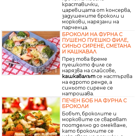
краставички,
царевицата от консерва,
задушените броколи и
моркови, нарязани на
парченца.
БРОКОЛИ НА ФУРНА С
ПУШЕНО ПУЕШКО ФИЛЕ,
СИНЬО СИРЕНЕ, СМЕТАНА
И КАШКАВАЛ
През това време
пуешкото филе се
нарязва на слайсове,
кашкавалът
се настъргва
на едрото ренде, а
синьото сирене се
натрошава.
ПЕЧЕН БОБ НА ФУРНА С
БРОКОЛИ
Бобът, броколите и
морковите се сваряват
поотделно до омекване,
като броколите се