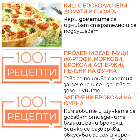
КИШ С БРОКОЛИ, ЧЕРИ
ДОМАТИ И СЬОМГА
Чери
доматите
се
измиват старателно и се
подсушават.
ПРОЛЕТНИ ЗЕЛЕНЧУЦИ
(КАРТОФИ, МОРКОВИ,
БРОКОЛИ, АСПЕРЖИ),
ПЕЧЕНИ НА ФУРНА
Тава се покрива с хартия
за печене и се изсипват
зеленчуците.
ЗАПЕЧЕНИ БРОКОЛИ НА
ФУРНА
Към гъбите и шунката се
добавят отцедените
бланширани броколи,
всичко се разбърква,
овкусява със сол и черен