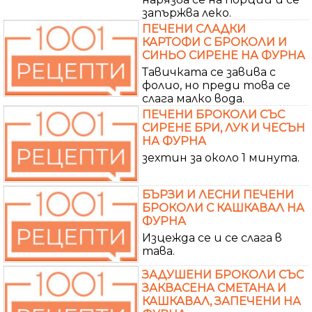
запържва леко.
ПЕЧЕНИ СЛАДКИ
КАРТОФИ С БРОКОЛИ И
СИНЬО СИРЕНЕ НА ФУРНА
Тавичката се завива с
фолио, но преди това се
слага малко вода.
ПЕЧЕНИ БРОКОЛИ СЪС
СИРЕНЕ БРИ, ЛУК И ЧЕСЪН
НА ФУРНА
зехтин за около 1 минута.
БЪРЗИ И ЛЕСНИ ПЕЧЕНИ
БРОКОЛИ С КАШКАВАЛ НА
ФУРНА
Изцежда се и се слага в
тава.
ЗАДУШЕНИ БРОКОЛИ СЪС
ЗАКВАСЕНА СМЕТАНА И
КАШКАВАЛ, ЗАПЕЧЕНИ НА