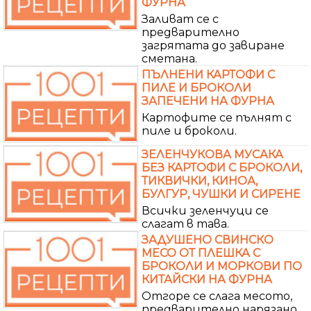
ФУРНА
Заливат се с
предварително
загрятата до завиране
сметана.
ПЪЛНЕНИ КАРТОФИ С
ПИЛЕ И БРОКОЛИ
ЗАПЕЧЕНИ НА ФУРНА
Картофите се пълнят с
пиле и броколи.
ЗЕЛЕНЧУКОВА МУСАКА
БЕЗ КАРТОФИ С БРОКОЛИ,
ТИКВИЧКИ, КИНОА,
БУЛГУР, ЧУШКИ И СИРЕНЕ
Всички зеленчуци се
слагат в тава.
ЗАДУШЕНО СВИНСКО
МЕСО ОТ ПЛЕШКА С
БРОКОЛИ И МОРКОВИ ПО
КИТАЙСКИ НА ФУРНА
Отгоре се слага месото,
предварително нарязано