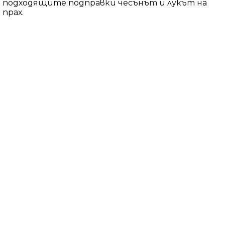
подходящите подправки чесънът и лукът на
прах.