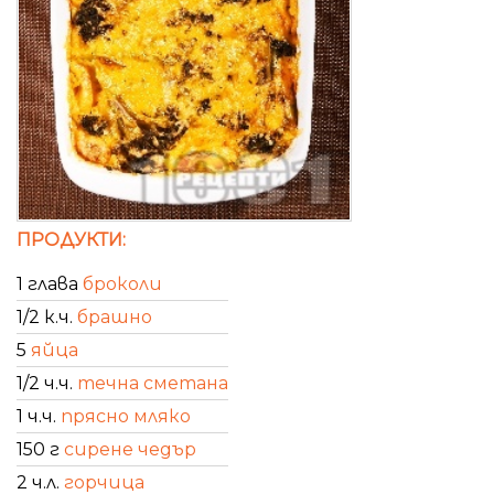
ПРОДУКТИ:
1 глава
броколи
1/2 к.ч.
брашно
5
яйца
1/2 ч.ч.
течна сметана
1 ч.ч.
прясно мляко
150 г
сирене чедър
2 ч.л.
горчица