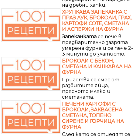
на дребни хапки.
ХРУПКАВА ЗАПЕКАНКА С
ПРАЗ ЛУК, БРОКОЛИ, ГРАХ,
КАРТОФИ СОТЕ, СМЕТАНА
И АСПЕРЖИ НА ФУРНА
Запеканката
се пече в
предварително загрята
умерена фурна и се пече 2-
3 минути до златисто.
БРОКОЛИ С БЕКОН,
СМЕТАНА И КАШКАВАЛ НА
ФУРНА
Приготвя се смес от
разбитите яйца,
прясното мляко и
сметаната.
ПЕЧЕНИ КАРТОФИ С
БРОКОЛИ, ЗАКВАСЕНА
СМЕТАНА, ТОПEНО
СИРЕНЕ И ГОРЧИЦА НА
ФУРНА
След като се отцедят се