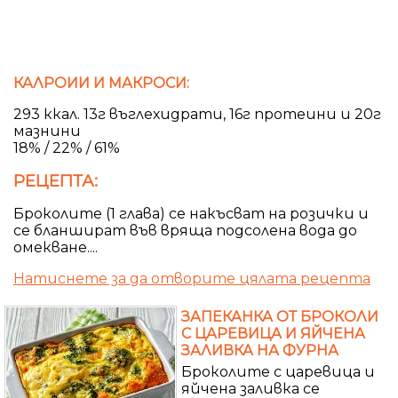
КАЛРОИИ И МАКРОСИ:
293 ккал. 13г въглехидрати, 16г протеини и 20г
мазнини
18% / 22% / 61%
РЕЦЕПТА:
Броколите (1 глава) се накъсват на розички и
се бланшират във вряща подсолена вода до
омекване....
Натиснете за да отворите цялата рецепта
ЗАПЕКАНКА ОТ БРОКОЛИ
С ЦАРЕВИЦА И ЯЙЧЕНА
ЗАЛИВКА НА ФУРНА
Броколите с царевица и
яйчена заливка се