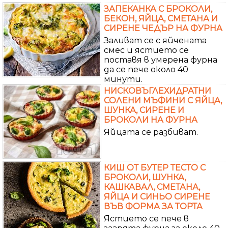
ЗАПЕКАНКА С БРОКОЛИ,
БЕКОН, ЯЙЦА, СМЕТАНА И
СИРЕНЕ ЧЕДЪР НА ФУРНА
Заливат се с яйчената
смес и ястието се
поставя в умерена фурна
да се пече около 40
минути.
НИСКОВЪГЛЕХИДРАТНИ
СОЛЕНИ МЪФИНИ С ЯЙЦА,
ШУНКА, СИРЕНЕ И
БРОКОЛИ НА ФУРНА
Яйцата се разбиват.
КИШ ОТ БУТЕР ТЕСТО С
БРОКОЛИ, ШУНКА,
КАШКАВАЛ, СМЕТАНА,
ЯЙЦА И СИНЬО СИРЕНЕ
ВЪВ ФОРМА ЗА ТОРТА
Ястието се пече в