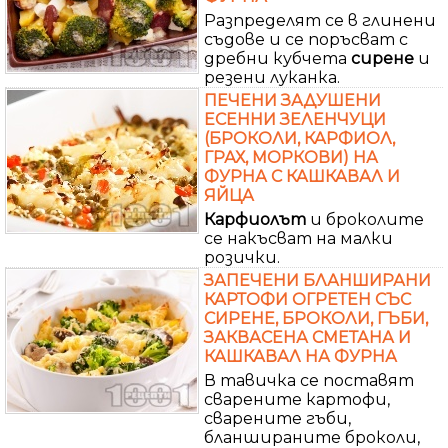
Разпределят се в глинени
съдове и се поръсват с
дребни кубчета
сирене
и
резени луканка.
ПЕЧЕНИ ЗАДУШЕНИ
ЕСЕННИ ЗЕЛЕНЧУЦИ
(БРОКОЛИ, КАРФИОЛ,
ГРАХ, МОРКОВИ) НА
ФУРНА С КАШКАВАЛ И
ЯЙЦА
Карфиолът
и броколите
се накъсват на малки
розички.
ЗАПЕЧЕНИ БЛАНШИРАНИ
КАРТОФИ ОГРЕТЕН СЪС
СИРЕНЕ, БРОКОЛИ, ГЪБИ,
ЗАКВАСЕНА СМЕТАНА И
КАШКАВАЛ НА ФУРНА
В тавичка се поставят
сварените картофи,
сварените гъби,
бланшираните броколи,