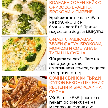
КОЛЕДЕН СОЛЕН КЕЙК С
ОРИЗОВО БРАШНО,
БРОКОЛИ И СИРЕНЕ
Броколите
се накъсват
на розички и се
бланшират във вряща
подсолена вода 3
минути
.
ОМЛЕТ С КАШКАВАЛ,
ЗЕЛЕН ФАСУЛ, БРОКОЛИ,
МОРКОВ И СМЕТАНА В
ТИГАН НА ФУРНА
Яйцата
се разбиват на
пяна заедно със
сметаната
, солта, содата
и черния пипер.
СОЧНИ СВИНСКИ ГЪРДИ
(СУРОВ БЕКОН) ПЕЧЕНИ С
КЕСТЕНИ И БРОКОЛИ НА
ФУРНА
Увиват се във фолио и се
пекат до омекване на
месото
на
фурна
със