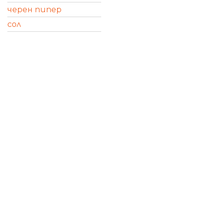
черен пипер
сол