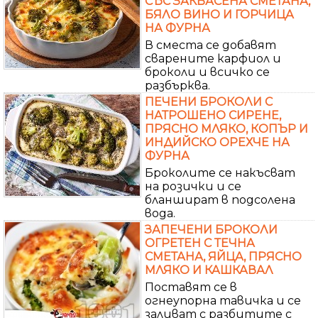
СЪС ЗАКВАСЕНА СМЕТАНА,
БЯЛО ВИНО И ГОРЧИЦА
НА ФУРНА
В сместа се добавят
сварените карфиол и
броколи и всичко се
разбърква.
ПЕЧЕНИ БРОКОЛИ С
НАТРОШЕНО СИРЕНЕ,
ПРЯСНО МЛЯКО, КОПЪР И
ИНДИЙСКО ОРЕХЧЕ НА
ФУРНА
Броколите се накъсват
на розички и се
бланшират в подсолена
вода.
ЗАПЕЧЕНИ БРОКОЛИ
ОГРЕТЕН С ТЕЧНА
СМЕТАНА, ЯЙЦА, ПРЯСНО
МЛЯКО И КАШКАВАЛ
Поставят се в
огнеупорна тавичка и се
заливат с разбитите с