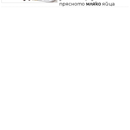
прясното
мляко
яйца