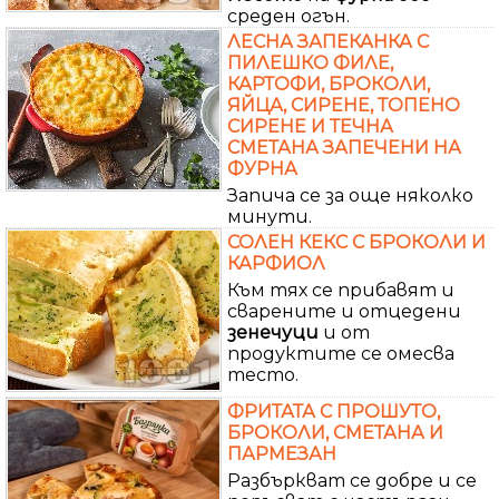
среден огън.
ЛЕСНА ЗАПЕКАНКА С
ПИЛЕШКО ФИЛЕ,
КАРТОФИ, БРОКОЛИ,
ЯЙЦА, СИРЕНЕ, ТОПЕНО
СИРЕНЕ И ТЕЧНА
СМЕТАНА ЗАПЕЧЕНИ НА
ФУРНА
Запича се за още няколко
минути.
СОЛЕН КЕКС С БРОКОЛИ И
КАРФИОЛ
Към тях се прибавят и
сварените и отцедени
зенечуци
и от
продуктите се омесва
тесто.
ФРИТАТА С ПРОШУТО,
БРОКОЛИ, СМЕТАНА И
ПАРМЕЗАН
Разбъркват се добре и се