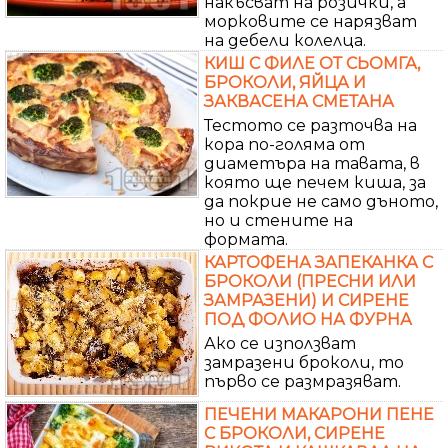
накъсват на розички, а
морковите се нарязват
на дебели колелца.
КИШ С ФИЛЕ ОТ СЬОМГА,
БРОКОЛИ, ЯЙЦА И
ЗАКВАСЕНА СМЕТАНА
Тестото се разточва на
кора по-голяма от
диаметъра на тавата, в
която ще печем киша, за
да покрие не само дъното,
но и стените на
формата.
КАРТОФЕНА ЗАПЕКАНКА С
БРОКОЛИ (ПРЕСНИ ИЛИ
ЗАМРАЗЕНИ) И СИРЕНЕ
ПОД ФОЛИО НА ФУРНА
Ако се използват
замразени броколи, то
първо се размразяват.
ПЕЧЕНИ МАКАРОНИ ПЕНЕ
С БРОКОЛИ, СИРЕНЕ