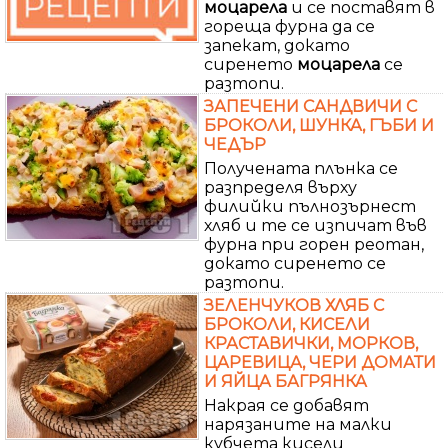
моцарела
и се поставят в
гореща фурна да се
запекат, докато
сиренето
моцарела
се
разтопи.
ЗАПЕЧЕНИ САНДВИЧИ С
БРОКОЛИ, ШУНКА, ГЪБИ И
ЧЕДЪР
Получената плънка се
разпределя върху
филийки пълнозърнест
хляб и те се изпичат във
фурна при горен реотан,
докато сиренето се
разтопи.
ЗЕЛЕНЧУКОВ ХЛЯБ С
БРОКОЛИ, КИСЕЛИ
КРАСТАВИЧКИ, МОРКОВ,
ЦАРЕВИЦА, ЧЕРИ ДОМАТИ
И ЯЙЦА БАГРЯНКА
Накрая се добавят
нарязаните на малки
кубчета кисели