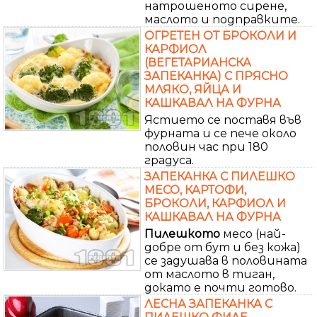
натрошеното сирене,
маслото и подправките.
ОГРЕТЕН ОТ БРОКОЛИ И
КАРФИОЛ
(ВЕГЕТАРИАНСКА
ЗАПЕКАНКА) С ПРЯСНО
МЛЯКО, ЯЙЦА И
КАШКАВАЛ НА ФУРНА
Ястието се поставя във
фурната и се пече около
половин час при 180
градуса.
ЗАПЕКАНКА С ПИЛЕШКО
МЕСО, КАРТОФИ,
БРОКОЛИ, КАРФИОЛ И
КАШКАВАЛ НА ФУРНА
Пилешкото
месо (най-
добре от бут и без кожа)
се задушава в половината
от маслото в тиган,
докато е почти готово.
ЛЕСНА ЗАПЕКАНКА С