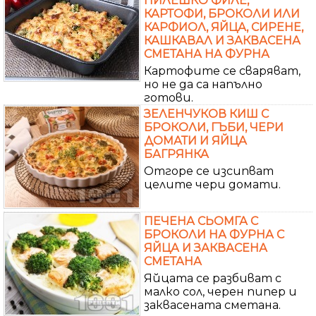
ПИЛЕШКО ФИЛЕ,
КАРТОФИ, БРОКОЛИ ИЛИ
КАРФИОЛ, ЯЙЦА, СИРЕНЕ,
КАШКАВАЛ И ЗАКВАСЕНА
СМЕТАНА НА ФУРНА
Картофите се сваряват,
но не да са напълно
готови.
ЗЕЛЕНЧУКОВ КИШ С
БРОКОЛИ, ГЪБИ, ЧЕРИ
ДОМАТИ И ЯЙЦА
БАГРЯНКА
Отгоре се изсипват
целите чери домати.
ПЕЧЕНА СЬОМГА С
БРОКОЛИ НА ФУРНА С
ЯЙЦА И ЗАКВАСЕНА
СМЕТАНА
Яйцата се разбиват с
малко сол, черен пипер и
заквасената сметана.