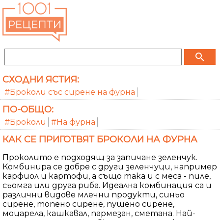
search
СХОДНИ ЯСТИЯ:
#Броколи със сирене на фурна
ПО-ОБЩО:
#Броколи
#На фурна
КАК СЕ ПРИГОТВЯТ БРОКОЛИ НА ФУРНА
Проколито е подходящ за запичане зеленчук.
Комбинира се добре с други зеленчуци, например
карфиол и картофи, а също така и с меса - пиле,
сьомга или друга риба. Идеална комбинация са и
различни видове млечни продукти, синьо
сирене, топено сирене, пушено сирене,
моцарела, кашкавал, пармезан, сметана. Най-