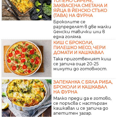
ТОПЕНО СИРЕНЕ,
ЗАКВАСЕНА СМЕТАНА И
ЯЙЦА В ЙЕНСКО СТЪКО
(ТАВА) НА ФУРНА
Броколите се
разпределят в две малки
йенски тавички или в
една голяма.
КИШ С БРОКОЛИ,
ПИЛЕШКО МЕСО, ЧЕРИ
ДОМАТИ И КАШКАВАЛ
Така приготвеният киш
се запича още 20-25
минути до готовност.
ЗАПЕКАНКА С БЯЛА РИБА,
БРОКОЛИ И КАШКАВАЛ
НА ФУРНА
Малко преди да е готово,
се поръсва с настърган
кашкавал и се запича до
апетитен загар.