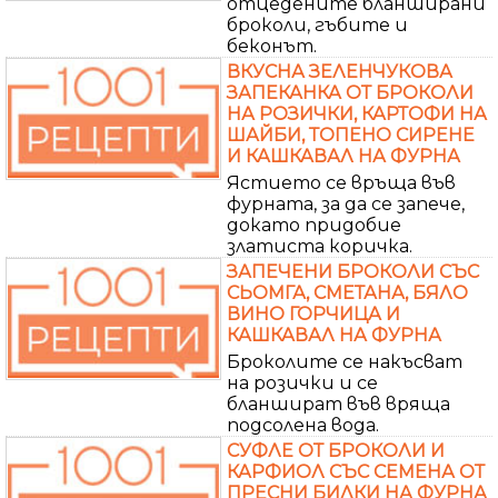
отцедените бланширани
броколи, гъбите и
беконът.
ВКУСНА ЗЕЛЕНЧУКОВА
ЗАПЕКАНКА ОТ БРОКОЛИ
НА РОЗИЧКИ, КАРТОФИ НА
ШАЙБИ, ТОПЕНО СИРЕНЕ
И КАШКАВАЛ НА ФУРНА
Ястието се връща във
фурната, за да се запече,
докато придобие
златиста коричка.
ЗАПЕЧЕНИ БРОКОЛИ СЪС
СЬОМГА, СМЕТАНА, БЯЛО
ВИНО ГОРЧИЦА И
КАШКАВАЛ НА ФУРНА
Броколите се накъсват
на розички и се
бланшират във вряща
подсолена вода.
СУФЛЕ ОТ БРОКОЛИ И
КАРФИОЛ СЪС СЕМЕНА ОТ
ПРЕСНИ БИЛКИ НА ФУРНА