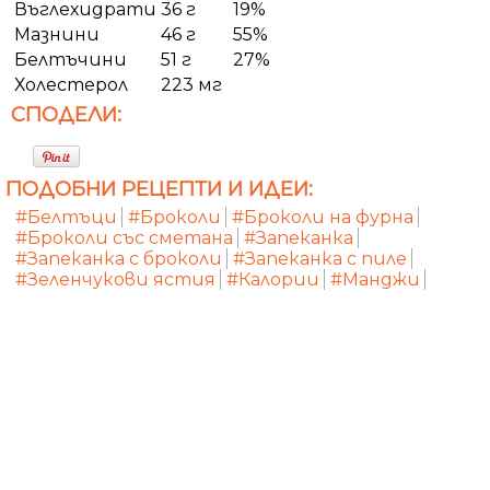
Въглехидрати
36 г
19%
Мазнини
46 г
55%
Белтъчини
51 г
27%
Холестерол
223 мг
СПОДЕЛИ:
ПОДОБНИ РЕЦЕПТИ И ИДЕИ:
#Белтъци
#Броколи
#Броколи на фурна
#Броколи със сметана
#Запеканка
#Запеканка с броколи
#Запеканка с пиле
#Зеленчукови ястия
#Калории
#Манджи