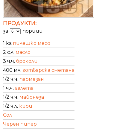
ПРОДУКТИ:
за
порции
1 кг
пилешко месо
2 с.л.
масло
3 ч.ч.
броколи
400 мл.
готварска сметана
1/2 ч.ч.
пармезан
1 ч.ч.
галета
1/2 ч.ч.
майонеза
1/2 ч.л.
къри
Сол
Черен пипер