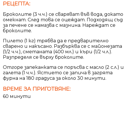
РЕЦЕПТА:
Броколите (3 ч.ч.) се сваряват във вода, докато
омекнат. След това се оцеждат. Подходящ съд
за печене се намазва с мазнина. Нареждат се
броколите.
Пилето (1 кг) трябва да е предварително
сварено и накъсано. Разбърква се с майонезата
(1/2 ч.ч.), сметаната (400 мл.) и къри (1/2 ч.л.).
Разпределя се върху броколите.
Отгоре запеканката се поръсва с масло (2 с.л.) и
галета (1 ч.ч.). Ястието се запича в загрята
фурна на 180 градуса за около 30 минути.
ВРЕМЕ ЗА ПРИГОТВЯНЕ:
60 минути