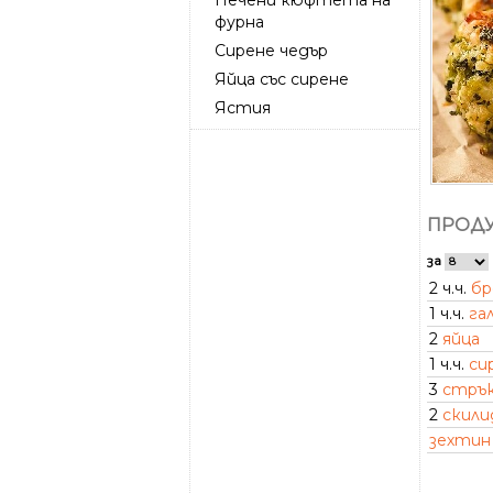
фурна
Сирене чедър
Яйца със сирене
Ястия
ПРОДУ
за
2 ч.ч.
бр
1 ч.ч.
га
2
яйца
1 ч.ч.
си
3
стрък
2
скили
зехтин