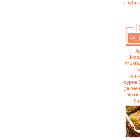
и чубри
Х
кюф
тиквич
с
корн
фурна 
за печ
чесно
ба