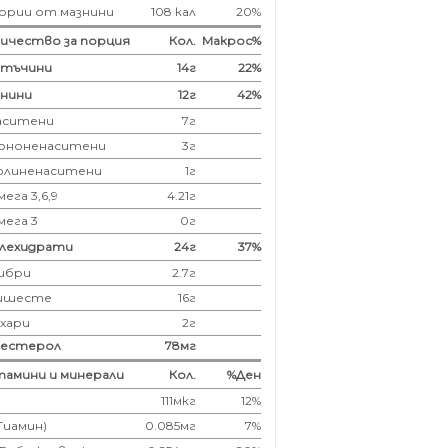
ории от мазнини
108 кал
20%
ичество за порция
Кол.
Макрос%
лтъчини
14
г
22%
нини
12
г
42%
аситени
7
г
ононенаситени
3г
олиненаситени
1г
ега 3,6,9
4.21г
мега 3
0г
глехидрати
24
г
37%
ибри
2.7
г
ишесте
16г
ахари
2г
лестерол
78
мг
амини и минерали
Кол.
%Ден
111мкг
12%
(Тиамин)
0.085мг
7%