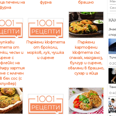
Ман
ца печени на
брашно
фурна
фурна
Сел
КА
Знае
спор
Пържени
рупкави
Пържени кюфтета
картофени
тета от
от броколи,
кюфтета със
ки, чесън и
морков, лук, чушка
Тич
спанак, магданоз,
ирене с
и сирене
булгур и сирене,
флейкс на
0:2
оваляни в брашно,
въхру хартия
сухар и яйца
ене с млечен
в бял сос (с
кпулвер)
Тан
0:4