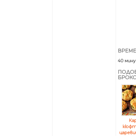
ВРЕМЕ
40 мин
ПОДОБ
БРОКО
Ка
кюфте
цареви