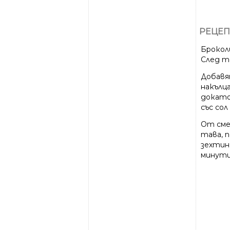
РЕЦЕП
Брокол
След то
Добавя
накълца
докато
със сол
От сме
тава, п
зехтин 
минути