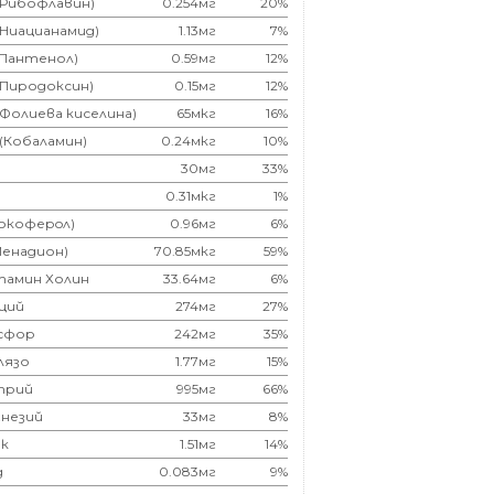
(Рибофлавин)
0.254мг
20%
(Ниацианамид)
1.13мг
7%
(Пантенол)
0.59мг
12%
(Пиродоксин)
0.15мг
12%
(Фолиева киселина)
65мкг
16%
 (Кобаламин)
0.24мкг
10%
30мг
33%
0.31мкг
1%
Токоферoл)
0.96мг
6%
Менадион)
70.85мкг
59%
тамин Холин
33.64мг
6%
ций
274мг
27%
сфор
242мг
35%
лязо
1.77мг
15%
трий
995мг
66%
незий
33мг
8%
к
1.51мг
14%
д
0.083мг
9%