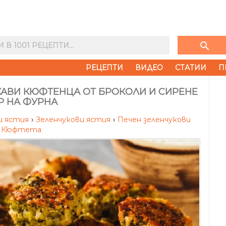
search
РЕЦЕПТИ
ВИДЕО
СТАТИИ
П
КАВИ КЮФТЕНЦА ОТ БРОКОЛИ И СИРЕНЕ
Р НА ФУРНА
и ястия
›
Зеленчукови ястия
›
Печен зеленчукови
Кюфтета