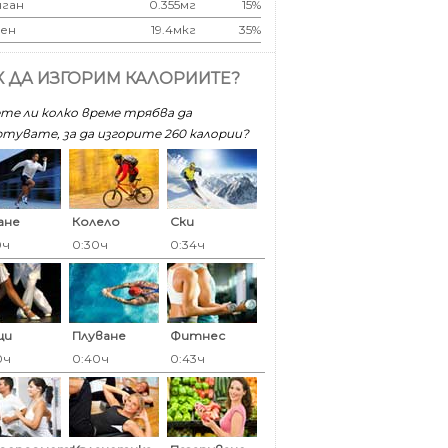
ган
0.355мг
15%
ен
19.4мкг
35%
К ДА ИЗГОРИМ КАЛОРИИТЕ?
те ли колко време трябва да
тувате, за да изгорите 260 калoрии?
ане
Колело
Ски
0ч
0:30ч
0:34ч
ци
Плуване
Фитнес
0ч
0:40ч
0:43ч