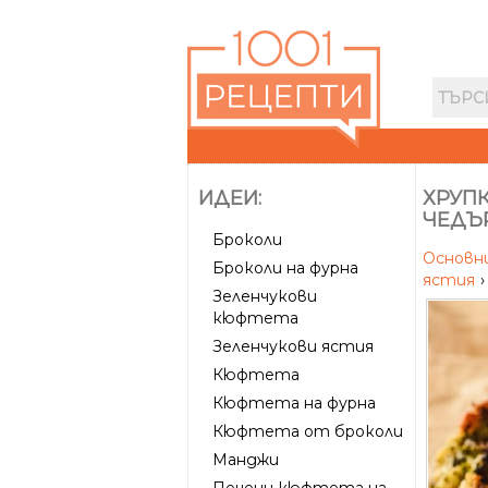
ИДЕИ:
ХРУП
ЧЕДЪ
Броколи
Основн
Броколи на фурна
ястия
›
Зеленчукови
кюфтета
Зеленчукови ястия
Кюфтета
Кюфтета на фурна
Кюфтета от броколи
Манджи
Печени кюфтета на