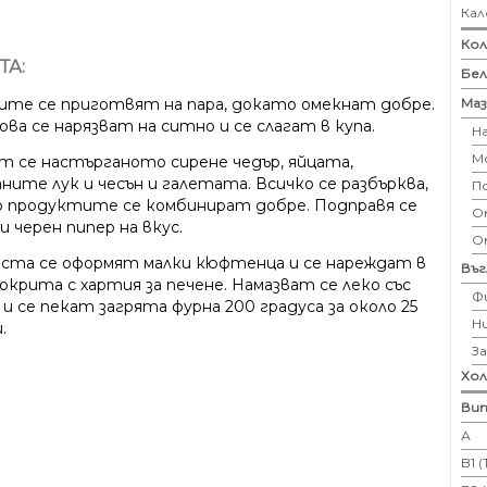
Кал
Кол
ТА:
Бе
Маз
ите се приготвят на пара, докато омекнат добре.
ва се нарязват на ситно и се слагат в купа.
Н
М
т се настърганото сирене чедър, яйцата,
ните лук и чесън и галетата. Всичко се разбърква,
П
 продуктите се комбинират добре. Подправя се
Ом
 и черен пипер на вкус.
О
ста се оформят малки кюфтенца и се нареждат в
Въ
окрита с хартия за печене. Намазват се леко със
Ф
и се пекат загрята фурна 200 градуса за около 25
Н
.
З
Хо
Вит
А
B1 