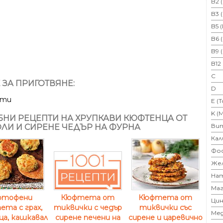
B2 
B3 
B5 
B6 
B9 
B12
C
 ЗА ПРИГОТВЯНЕ:
D
ути
E (
K (
НИ РЕЦЕПТИ НА ХРУПКАВИ КЮФТЕНЦА ОТ
Ви
ЛИ И СИРЕНЕ ЧЕДЪР НА ФУРНА
Кал
Фо
Же
На
Маг
ртофени
Кюфтета от
Кюфтета от
Цин
та с грах,
тиквички със
тиквички с чедър
Ме
ца, кашкавал
сирене и царевично
сирене печени на