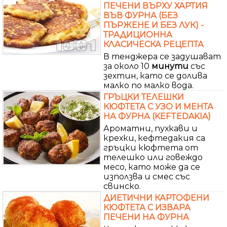
ПЕЧЕНИ ВЪРХУ ХАРТИЯ
ВЪВ ФУРНА (БЕЗ
ПЪРЖЕНЕ И БЕЗ ЛУК) -
ТРАДИЦИОННА
КЛАСИЧЕСКА РЕЦЕПТА
В тенджера се задушават
за около 10
минути
със
зехтин, като се долива
малко по малко вода.
ГРЪЦКИ ТЕЛЕШКИ
КЮФТЕТА С УЗО И МЕНТА
НА ФУРНА (KEFTEDAKIA)
Ароматни, пухкави и
крехки, кефтедакия са
гръцки кюфтета от
телешко или говеждо
месо, като може да се
използва и смес със
свинско.
ДИЕТИЧНИ КАРТОФЕНИ
КЮФТЕТА С ИЗВАРА
ПЕЧЕНИ НА ФУРНА