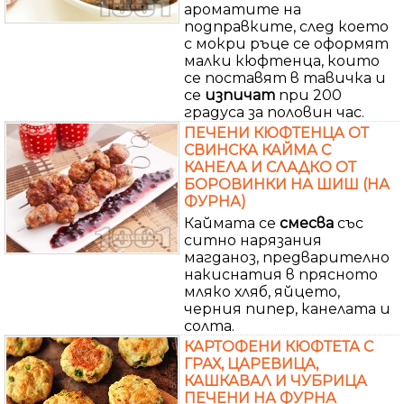
ароматите на
подправките, след което
с мокри ръце се оформят
малки кюфтенца, които
се поставят в тавичка и
се
изпичат
при 200
градуса за половин час.
ПЕЧЕНИ КЮФТЕНЦА ОТ
СВИНСКА КАЙМА С
КАНЕЛА И СЛАДКО ОТ
БОРОВИНКИ НА ШИШ (НА
ФУРНА)
Каймата се
смесва
със
ситно нарязания
магданоз, предварително
накиснатия в прясното
мляко хляб, яйцето,
черния пипер, канелата и
солта.
КАРТОФЕНИ КЮФТЕТА С
ГРАХ, ЦАРЕВИЦА,
КАШКАВАЛ И ЧУБРИЦА
ПЕЧЕНИ НА ФУРНА