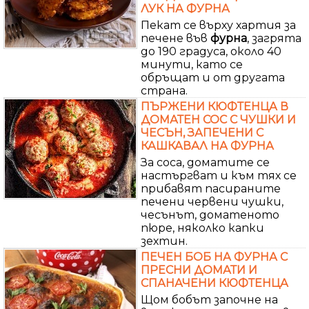
ЛУК НА ФУРНА
Пекат се върху хартия за
печене във
фурна
, загрята
до 190 градуса, около 40
минути, като се
обръщат и от другата
страна.
ПЪРЖЕНИ КЮФТЕНЦА В
ДОМАТЕН СОС С ЧУШКИ И
ЧЕСЪН, ЗАПЕЧЕНИ С
КАШКАВАЛ НА ФУРНА
За соса, доматите се
настъргват и към тях се
прибавят пасираните
печени червени чушки,
чесънът, доматеното
пюре, няколко капки
зехтин.
ПЕЧЕН БОБ НА ФУРНА С
ПРЕСНИ ДОМАТИ И
СПАНАЧЕНИ КЮФТЕНЦА
Щом бобът започне на