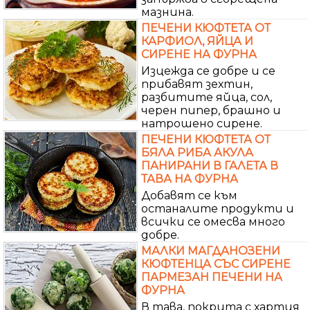
мазнина.
ПЕЧЕНИ КЮФТЕТА ОТ
КАРФИОЛ, ЯЙЦА И
СИРЕНЕ НА ФУРНА
Изцежда се добре и се
прибавят зехтин,
разбитите яйца, сол,
черен пипер, брашно и
натрошено сирене.
ПЕЧЕНИ КЮФТЕТА ОТ
БЯЛА РИБА АКУЛА
ПАНИРАНИ В ГАЛЕТА В
ТАВА НА ФУРНА
Добавят се към
останалите продукти и
всички се омесва много
добре.
МАЛКИ МАГДАНОЗЕНИ
КЮФТЕНЦА СЪС СИРЕНЕ
ПАРМЕЗАН ПЕЧЕНИ НА
ФУРНА
В тава, покрита с хартия