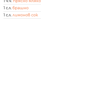
1 ч.ч.
прясно мляко
1 с.л.
брашно
1 с.л.
лимонов сок