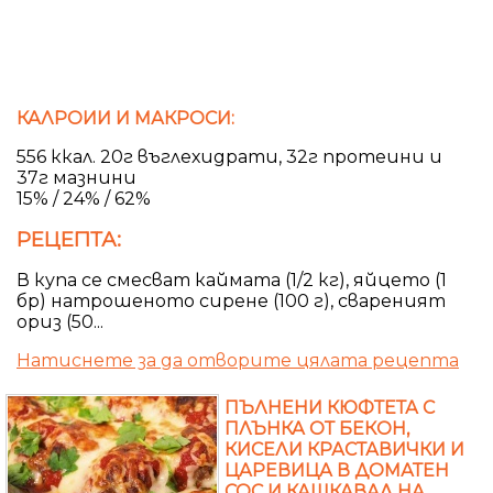
КАЛРОИИ И МАКРОСИ:
556 ккал. 20г въглехидрати, 32г протеини и
37г мазнини
15% / 24% / 62%
РЕЦЕПТА:
В купа се смесват каймата (1/2 кг), яйцето (1
бр) натрошеното сирене (100 г), свареният
ориз (50...
Натиснете за да отворите цялата рецепта
ПЪЛНЕНИ КЮФТЕТА С
ПЛЪНКА ОТ БЕКОН,
КИСЕЛИ КРАСТАВИЧКИ И
ЦАРЕВИЦА В ДОМАТЕН
СОС И КАШКАВАЛ НА