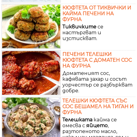
КЮФТЕТА ОТ ТИКВИЧКИ И
КАЙМА ПЕЧЕНИ НА
ФУРНА
Тиквичките
се
настъргват и
изстискват.
ПЕЧЕНИ ТЕЛЕШКИ
КЮФТЕТА С ДОМАТЕН СОС
НА ФУРНА
Доматеният сос,
кафявата захар и сосът
уорчестър се разбъркват
добре.
ТЕЛЕШКИ КЮФТЕТА СЪС
СОС БЕШАМЕЛ НА ТИГАН И
ФУРНА
Телешката
кайма се
омесва с
яйцето
,
разтопеното масло,