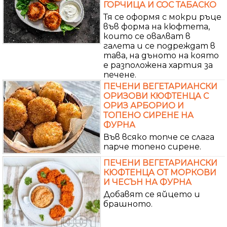
ГОРЧИЦА И СОС ТАБАСКО
Тя се оформя с мокри ръце
във форма на кюфтета,
които се овалват в
галета и се подреждат в
тава, на дъното на която
е разположена хартия за
печене.
ПЕЧЕНИ ВЕГЕТАРИАНСКИ
ОРИЗОВИ КЮФТЕНЦА С
ОРИЗ АРБОРИО И
ТОПЕНО СИРЕНЕ НА
ФУРНА
Във всяко топче се слага
парче топено сирене.
ПЕЧЕНИ ВЕГЕТАРИАНСКИ
КЮФТЕНЦА ОТ МОРКОВИ
И ЧЕСЪН НА ФУРНА
Добавят се яйцето и
брашното.