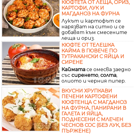
КЮФТЕТА ОТ ЛЕЩА, ОРИЗ,
КАРТОФИ, ЛУК И
МАГДАНОЗ НА ФУРНА
Лукът и картофът се
нарязват на ситно и се
добавят към смесените
леща и ориз.
КЮФТЕ ОТ ТЕЛЕШКА
КАЙМА В ГЮВЕЧЕ ПО
ТУТРАКАНСКИ С ЯЙЦА И
СИРЕНЕ
Каймата
се омесва заедно
със
сиренето
,
солта
,
олиото и черния пипер.
ВКУСНИ ХРУПКАВИ
ПЕЧЕНИ КАРТОФЕНИ
КЮФТЕНЦА С МАГДАНОЗ
НА ФУРНА, ПАНИРАНИ В
ГАЛЕТА И ЯЙЦА,
ПОДНЕСЕНИ С МЛЕЧЕН
ЧЕСНОВ СОС (БЕЗ ЛУК, БЕЗ
ПЪРЖЕНЕ)