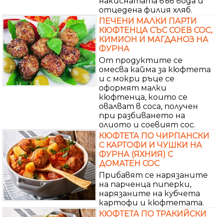
накиснатата във вода и
отцедена филия хляб.
ПЕЧЕНИ МАЛКИ ПАРТИ
КЮФТЕНЦА СЪС СОЕВ СОС,
КИМИОН И МАГДАНОЗ НА
ФУРНА
От продуктите се
омесва кайма за кюфтета
и с мокри ръце се
оформят малки
кюфтенца, които се
овалват в соса, получен
при разбиването на
олиото и соевият сос.
КЮФТЕТА ПО ЧИРПАНСКИ
С КАРТОФИ И ЧУШКИ НА
ФУРНА (ЯХНИЯ) С
ДОМАТЕН СОС
Прибавят се нарязаните
на парченца пиперки,
нарязаните на кубчета
картофи и кюфтетата.
КЮФТЕТА ПО ТРАКИЙСКИ