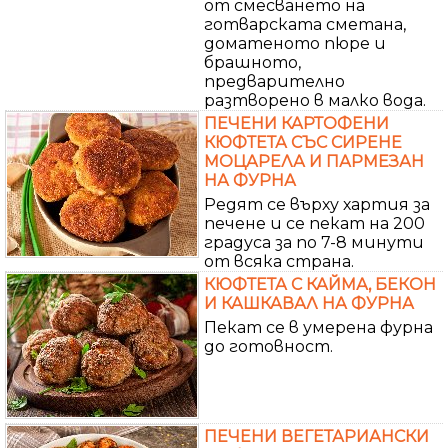
от смесването на
готварската сметана,
доматеното пюре и
брашното,
предварително
разтворено в малко вода.
ПЕЧЕНИ КАРТОФЕНИ
КЮФТЕТА СЪС СИРЕНЕ
МОЦАРЕЛА И ПАРМЕЗАН
НА ФУРНА
Редят се върху хартия за
печене и се пекат на 200
градуса за по 7-8 минути
от всяка страна.
КЮФТЕТА С КАЙМА, БЕКОН
И КАШКАВАЛ НА ФУРНА
Пекат се в умерена фурна
до готовност.
ПЕЧЕНИ ВЕГЕТАРИАНСКИ