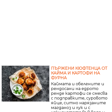
ПЪРЖЕНИ КЮФТЕНЦА ОТ
КАЙМА И КАРТОФИ НА
ФУРНА
Каймата и обелените и
рендосани на едрото
ренде картофи се смесва
с подправките, суровото
яйце, ситно нарязаните
магданоз и лук и с