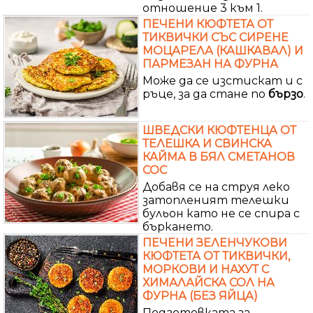
отношение 3 към 1.
ПЕЧЕНИ КЮФТЕТА ОТ
ТИКВИЧКИ СЪС СИРЕНЕ
МОЦАРЕЛА (КАШКАВАЛ) И
ПАРМЕЗАН НА ФУРНА
Може да се изстискат и с
ръце, за да стане по
бързо
.
ШВЕДСКИ КЮФТЕНЦА ОТ
ТЕЛЕШКА И СВИНСКА
КАЙМА В БЯЛ СМЕТАНОВ
СОС
Добавя се на струя леко
затопленият телешки
бульон като не се спира с
бъркането.
ПЕЧЕНИ ЗЕЛЕНЧУКОВИ
КЮФТЕТА ОТ ТИКВИЧКИ,
МОРКОВИ И НАХУТ С
ХИМАЛАЙСКА СОЛ НА
ФУРНА (БЕЗ ЯЙЦА)
Подготовката за