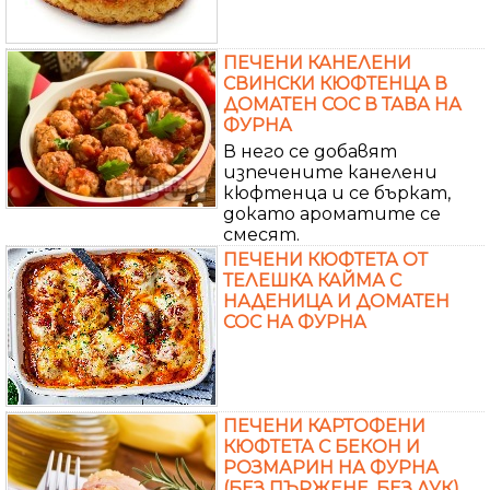
ПЕЧЕНИ КАНЕЛЕНИ
СВИНСКИ КЮФТЕНЦА В
ДОМАТЕН СОС В ТАВА НА
ФУРНА
В него се добавят
изпечените канелени
кюфтенца и се бъркат,
докато ароматите се
смесят.
ПЕЧЕНИ КЮФТЕТА ОТ
ТЕЛЕШКА КАЙМА С
НАДЕНИЦА И ДОМАТЕН
СОС НА ФУРНА
ПЕЧЕНИ КАРТОФЕНИ
КЮФТЕТА С БЕКОН И
РОЗМАРИН НА ФУРНА
(БЕЗ ПЪРЖЕНЕ, БЕЗ ЛУК)