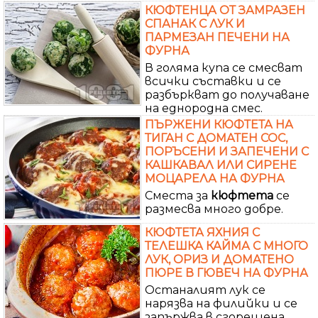
КЮФТЕНЦА ОТ ЗАМРАЗЕН
СПАНАК С ЛУК И
ПАРМЕЗАН ПЕЧЕНИ НА
ФУРНА
В голяма купа се смесват
всички съставки и се
разбъркват до получаване
на еднородна смес.
ПЪРЖЕНИ КЮФТЕТА НА
ТИГАН С ДОМАТЕН СОС,
ПОРЪСЕНИ И ЗАПЕЧЕНИ С
КАШКАВАЛ ИЛИ СИРЕНЕ
МОЦАРЕЛА НА ФУРНА
Сместа за
кюфтета
се
размесва много добре.
КЮФТЕТА ЯХНИЯ С
ТЕЛЕШКА КАЙМА С МНОГО
ЛУК, ОРИЗ И ДОМАТЕНО
ПЮРЕ В ГЮВЕЧ НА ФУРНА
Останалият лук се
нарязва на филийки и се
запържва в сгорещена