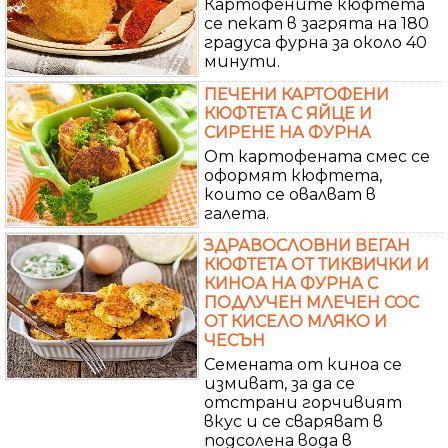
Картофените кюфтета
се пекат в загрята на 180
градуса фурна за около 40
минути.
ПЕЧЕНИ КАРТОФЕНИ
КЮФТЕТА С ЯЙЦЕ И
СИРЕНЕ НА ФУРНА
От картофената смес се
оформят кюфтета,
които се овалват в
галета.
ЗДРАВОСЛОВНИ ВЕГАН
КЮФТЕТА ОТ ТИКВИЧКИ И
КИНОА НА ФУРНА С
ПОДЛУЧЕН МЛЕЧЕН СОС
ОТ КИСЕЛО МЛЯКО И
ЧЕСЪН
Семената от киноа се
измиват, за да се
отстрани горчивият
вкус и се сваряват в
подсолена вода в