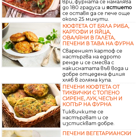
ври, фурната се намалява
до 180 градуса и
ястието
се оставя да се пече още
около 25 минути.
КЮФТЕТА ОТ БЯЛА РИБА,
КАРТОФИ И ЯЙЦА,
ОВАЛЯНИ В ГАЛЕТА,
ПЕЧЕНИ В ТАВА НА ФУРНА
Свареният картоф се
настъргва на едрото
ренде и се смесва с
накиснатата във вода и
добре отцедена филия
хляб в голяма купа.
ПЕЧЕНИ КЮФТЕТА ОТ
ТИКВИЧКИ С ТОПЕНО
СИРЕНЕ, ЛУК, ЧЕСЪН И
КОПЪР НА ФУРНА
Тиквичките се
настъргват и се
изстискват добре.
ПЕЧЕНИ ВЕГЕТАРИАНСКИ