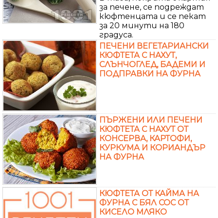
за печене, се подреждат
кюфтенцата и се пекат
за 20 минути на 180
градуса.
ПЕЧЕНИ ВЕГЕТАРИАНСКИ
КЮФТЕТА С НАХУТ,
СЛЪНЧОГЛЕД, БАДЕМИ И
ПОДПРАВКИ НА ФУРНА
ПЪРЖЕНИ ИЛИ ПЕЧЕНИ
КЮФТЕТА С НАХУТ ОТ
КОНСЕРВА, КАРТОФИ,
КУРКУМА И КОРИАНДЪР
НА ФУРНА
КЮФТЕТА ОТ КАЙМА НА
ФУРНА С БЯЛ СОС ОТ
КИСЕЛО МЛЯКО