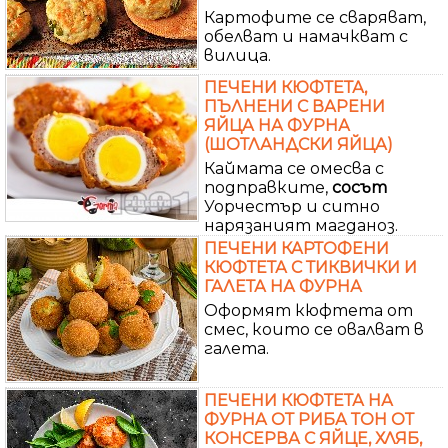
Картофите се сваряват,
обелват и намачкват с
вилица.
ПЕЧЕНИ КЮФТЕТА,
ПЪЛНЕНИ С ВАРЕНИ
ЯЙЦА НА ФУРНА
(ШОТЛАНДСКИ ЯЙЦА)
Каймата се омесва с
подправките,
сосът
Уорчестър и ситно
нарязаният магданоз.
ПЕЧЕНИ КАРТОФЕНИ
КЮФТЕТА С ТИКВИЧКИ И
ГАЛЕТА НА ФУРНА
Оформят кюфтета от
смес, които се овалват в
галета.
ПЕЧЕНИ КЮФТЕТА НА
ФУРНА ОТ РИБА ТОН ОТ
КОНСЕРВА С ЯЙЦЕ, ХЛЯБ,