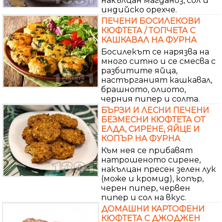
накълцан магданоз, сол и
индийско орехче.
ПЕЧЕНИ БОСИЛЕКОВИ
КЮФТЕТА / ТОПЧЕТА С
КАШКАВАЛ НА ФУРНА
Босилекът се нарязва на
много ситно и се смесва с
разбитите яйца,
настърганият кашкавал,
брашното, олиото,
черния пипер и солта.
БЪРЗИ И ЛЕСНИ ПЕЧЕНИ
БЕЗМЕСНИ КЮФТЕТА ОТ
ЕЛДА, СИРЕНЕ, ЯЙЦЕ И
КОПЪР НА ФУРНА
Към нея се прибавят
натрошеното сиренe,
накълцан пресен зелен лук
(може и кромид), копър,
черен пипер, червен
пипер и сол на вкус.
ДОМАШНИ КАРТОФЕНИ
КЮФТЕТА С ДЖОДЖЕН