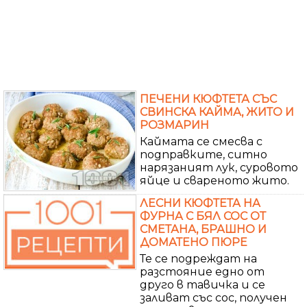
ПЕЧЕНИ КЮФТЕТА СЪС
СВИНСКА КАЙМА, ЖИТО И
РОЗМАРИН
Каймата се смесва с
подправките, ситно
нарязаният лук, суровото
яйце и свареното жито.
ЛЕСНИ КЮФТЕТА НА
ФУРНА С БЯЛ СОС ОТ
СМЕТАНА, БРАШНО И
ДОМАТЕНО ПЮРЕ
Те се подреждат на
разстояние едно от
друго в тавичка и се
заливат със сос, получен