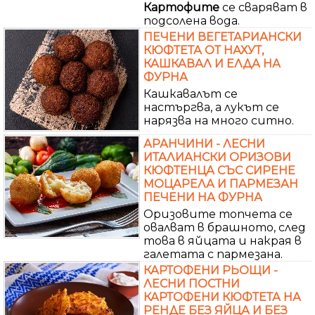
Картофите
се сваряват в
подсолена вода.
ПЕЧЕНИ ВЕГЕТАРИАНСКИ
КЮФТЕТА ОТ НАХУТ,
КАШКАВАЛ И ЕЛДА НА
ФУРНА
Кашкавалът се
настъргва, а лукът се
нарязва на много ситно.
АРАНЧИНИ - ЛЕСНИ
ИТАЛИАНСКИ ОРИЗОВИ
КЮФТЕНЦА СЪС СИРЕНЕ
МОЦАРЕЛА И ПАРМЕЗАН
ПЕЧЕНИ НА ФУРНА
Оризовите топчета се
овалват в брашното, след
това в яйцата и накрая в
галетата с пармезана.
КАРТОФЕНИ РЬОЩИ -
ЛЕСНИ ПОСТНИ
КАРТОФЕНИ КЮФТЕТА НА
РЕНДЕ БЕЗ ЯЙЦА И БЕЗ