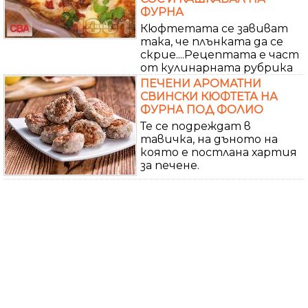
ФУРНА
Кюфтетата се завиват
така, че плънката да се
скрие....Рецептата е част
от кулинарната рубрика
ПЕЧЕНИ АРОМАТНИ
СВИНСКИ КЮФТЕТА НА
ФУРНА ПОД ФОЛИО
Те се подреждат в
тавичка, на дъното на
която е постлана хартия
за печене.