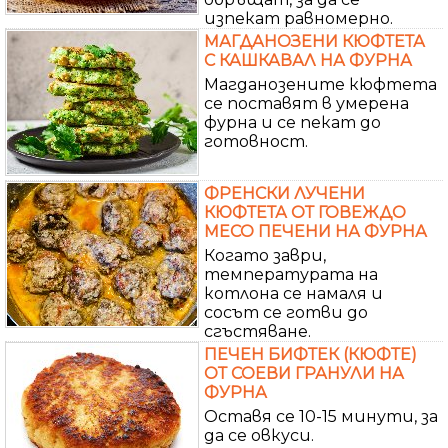
изпекат равномерно.
МАГДАНОЗЕНИ КЮФТЕТА
С КАШКАВАЛ НА ФУРНА
Магданозените кюфтета
се поставят в умерена
фурна и се пекат до
готовност.
ФРЕНСКИ ЛУЧЕНИ
КЮФТЕТА ОТ ГОВЕЖДО
МЕСО ПЕЧЕНИ НА ФУРНА
Когато заври,
температурата на
котлона се намаля и
сосът се готви до
сгъстяване.
ПЕЧЕН БИФТЕК (КЮФТЕ)
ОТ СОЕВИ ГРАНУЛИ НА
ФУРНА
Оставя се 10-15 минути, за
да се овкуси.