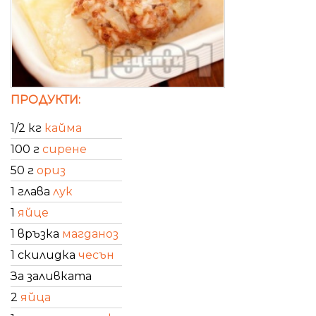
ПРОДУКТИ:
1/2 кг
кайма
100 г
сирене
50 г
ориз
1 глава
лук
1
яйце
1 връзка
магданоз
1 скилидка
чесън
За заливката
2
яйца