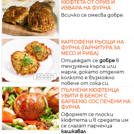
КЮФТЕТА ОТ ОРИЗ И
ИЗВАРА НА ФУРНА
Всичко се омесва добре.
КАРТОФЕНИ РЬОЩИ НА
ФУРНА (ГАРНИТУРА ЗА
МЕСО И РИБА)
Отцеждат се
добре
в
тензухена кърпа или
марля, докато отделят
колкото е възможно
повече от сока си.
ПЪЛНЕНИ КЮФТЕНЦА
УВИТИ В БЕКОН С
БАРБЕКЮ СОС ПЕЧЕНИ НА
ФУРНА
Оформят се плоски
кюфтета и в средата им
се слагат парченца
кашкавал
.