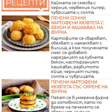
Каймата се смесва с
черния, червения пипер,
чубрицата и солта.
ПЕЧЕНИ СОЧНИ
КАРТОФЕНИ КЮФТЕТА С
БЕКОН И КАШКАВАЛ НА
ФУРНА
Картофите се сваряват,
обелват и намачкват с
вилица, а към получената
смес се добавят
нарязаният на кубчета
бекон, настърганият
кашкавал, разбитото
яйце, черният пипер,
солта и чубрицата.
ПЕЧЕНИ КАРТОФЕНИ
КЮФТЕТА СЪС СИРЕНЕ НА
ФУРНА
Пекат се в умерена фурна
до готовност, като по
време на печенето се
обръщат, за да се