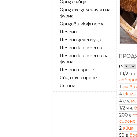
Ориз с яйца
Ориз със зеленчуци на
фурна
Оризови кюфтета
Печени
Печени зеленчуци
Печени кюфтета
Печени кюфтета на
ПРОДУ
фурна
за
Печено сирене
1 1/2 ч.ч.
Яйца със сирене
арбори
Ястия
1
глава 
4
скили
4 с.л.
ма
1/2 ч.ч.
б
200 г
т
сирене
2
яйца
50 г
бр