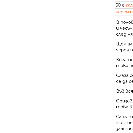
50 г
га
черен 
В поло
и чесъ
след н
Щом алк
черен п
Когато
това п
Слага 
се да 
Във вся
Оризов
това в
Слагат
кюфтет
златист