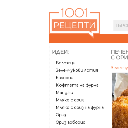
ИДЕИ:
ПЕЧЕ
С ОРИ
Белтъци
Зеленч
Зеленчукови ястия
Калории
Кюфтета на фурна
Манджи
Мляко с ориз
Мляко с ориз на фурна
Ориз
Ориз арборио