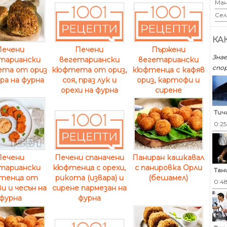
Ман
Сел
КА
Печени
Печени
Пържени
Знае
тариански
вегетариански
вегетариански
спор
та от ориз
кюфтета от ориз,
кюфтенца с кафяв
ара на фурна
соя, праз лук и
ориз, картофи и
орехи на фурна
сирене
Тич
0:2
Печени
Паниран кашкавал
Печени спаначени
тариански
с панировка Орли
кюфтенца с орехи,
Тан
тенца от
(бешамел)
рикота (извара) и
0:4
и и чесън на
сирене пармезан на
фурна
фурна