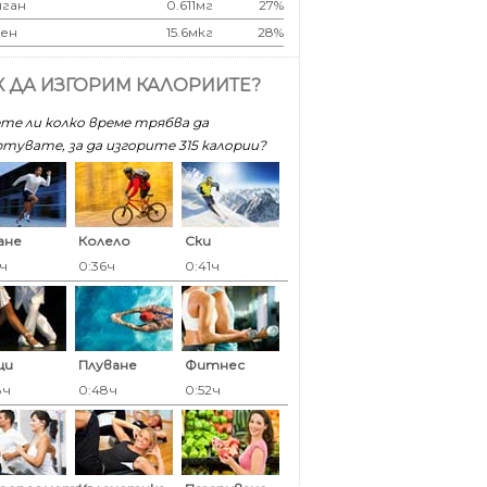
ган
0.611мг
27%
ен
15.6мкг
28%
К ДА ИЗГОРИМ КАЛОРИИТЕ?
те ли колко време трябва да
тувате, за да изгорите 315 калoрии?
ане
Колело
Ски
5ч
0:36ч
0:41ч
ци
Плуване
Фитнес
8ч
0:48ч
0:52ч