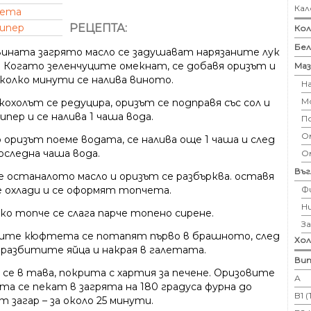
Кал
лета
РЕЦЕПТА:
пипер
Кол
Бе
вината загрято масло се задушават нарязаните лук
н. Когато зеленчуците омекнат, се добавя оризът и
Маз
яколко минути се налива виното.
Н
М
охолът се редуцира, оризът се подправя със сол и
ипер и се налива 1 чаша вода.
П
Ом
 оризът поеме водата, се налива още 1 чаша и след
оследна чаша вода.
О
Въ
се останалото масло и оризът се разбърква. оставя
Ф
се охлади и се оформят топчета.
Н
ко топче се слага парче топено сирене.
З
ите кюфтета се потапят първо в брашното, след
Хо
 разбитите яйца и накрая в галетата.
Вит
 се в тава, покрита с хартия за печене. Оризовите
А
а се пекат в загрята на 180 градуса фурна до
B1 
 загар – за около 25 минути.