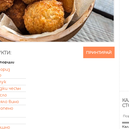
ПРИНТИРАЙ
КТИ:
порции
ориз
о
лук
дки чесън
сло
КА
яло вино
СТ
опено
По
Кал
ашно