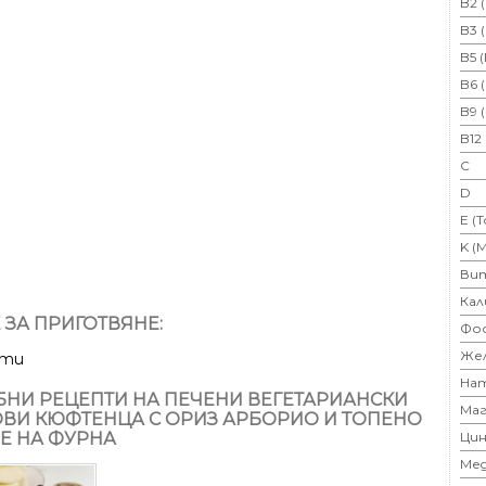
B2 
B3 
B5 
B6 
B9 
B12
C
D
E (
K (
Ви
Кал
 ЗА ПРИГОТВЯНЕ:
Фо
Же
ути
На
НИ РЕЦЕПТИ НА ПЕЧЕНИ ВЕГЕТАРИАНСКИ
Маг
ВИ КЮФТЕНЦА С ОРИЗ АРБОРИО И ТОПЕНО
Е НА ФУРНА
Цин
Ме