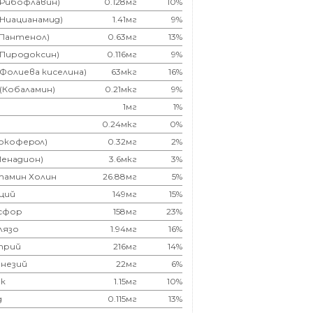
(Рибофлавин)
0.128мг
10%
(Ниацианамид)
1.41мг
9%
(Пантенол)
0.63мг
13%
(Пиродоксин)
0.116мг
9%
(Фолиева киселина)
63мкг
16%
 (Кобаламин)
0.21мкг
9%
1мг
1%
0.24мкг
0%
Токоферoл)
0.32мг
2%
Менадион)
3.6мкг
3%
тамин Холин
26.88мг
5%
ций
149мг
15%
сфор
158мг
23%
лязо
1.94мг
16%
трий
216мг
14%
незий
22мг
6%
к
1.15мг
10%
д
0.115мг
13%