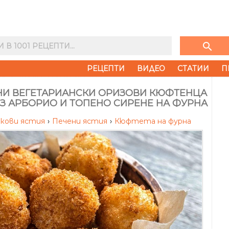
search
РЕЦЕПТИ
ВИДЕО
СТАТИИ
П
НИ ВЕГЕТАРИАНСКИ ОРИЗОВИ КЮФТЕНЦА
З АРБОРИО И ТОПЕНО СИРЕНЕ НА ФУРНА
укови ястия
›
Печени ястия
›
Кюфтета на фурна