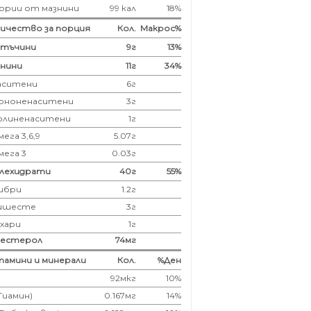
ории от мазнини
99 кал
18%
ичество за порция
Кол.
Макрос%
лтъчини
9
г
13%
нини
11
г
34%
аситени
6
г
ононенаситени
3г
олиненаситени
1г
ега 3,6,9
5.07г
мега 3
0.03г
глехидрати
40
г
55%
ибри
1.2
г
ишесте
3г
ахари
1г
лестерол
74
мг
амини и минерали
Кол.
%Ден
92мкг
10%
(Тиамин)
0.167мг
14%