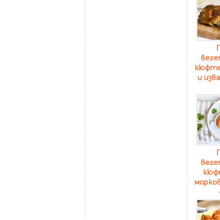
веге
кюфте
и изв
веге
кюф
морков