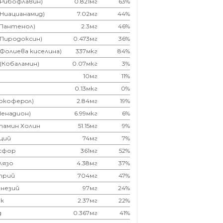
(Рибофлавин)
0.821мг
63%
(Ниацианамид)
7.02мг
44%
(Пантенол)
2.3мг
46%
(Пиродоксин)
0.473мг
36%
(Фолиева киселина)
337мкг
84%
 (Кобаламин)
0.07мкг
3%
10мг
11%
0.13мкг
0%
Токоферoл)
2.84мг
19%
Менадион)
6.99мкг
6%
тамин Холин
51.15мг
9%
ций
74мг
7%
сфор
361мг
52%
лязо
4.38мг
37%
трий
704мг
47%
незий
97мг
24%
к
2.37мг
22%
д
0.367мг
41%