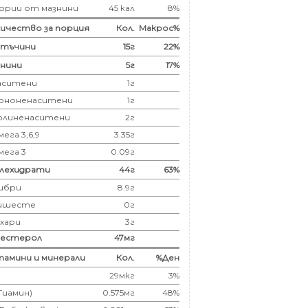
ории от мазнини
45 кал
8%
ичество за порция
Кол.
Макрос%
лтъчини
15
г
22%
нини
5
г
17%
аситени
1
г
ононенаситени
1г
олиненаситени
2г
ега 3,6,9
3.35г
мега 3
0.09г
глехидрати
44
г
63%
ибри
8.9
г
ишесте
0г
ахари
3г
лестерол
47
мг
амини и минерали
Кол.
%Ден
29мкг
3%
(Тиамин)
0.575мг
48%