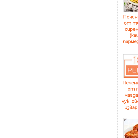
Пече
от ти
сирен
(ка
пармез
Печен
от 
магда
лук, о
извар