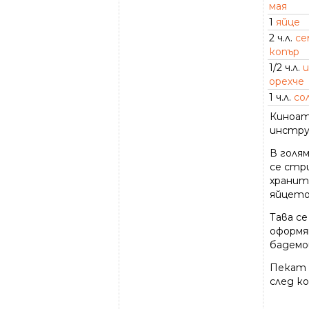
мая
1
яйце
2 ч.л.
се
копър
1/2 ч.л.
и
орехче
1 ч.л.
со
Киноат
инстру
В голя
се стр
храните
яйцето.
Тава се
оформя
бадемо
Пекат с
след к