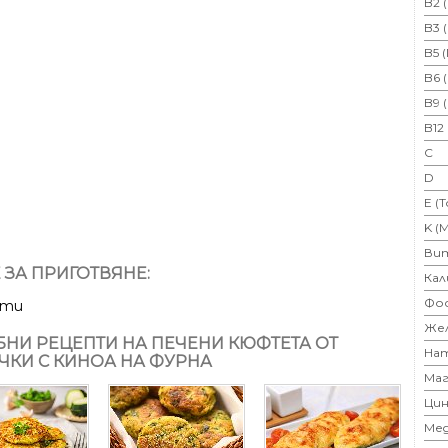
B2 
B3 
B5 
B6 
B9 
B12
C
D
E (
K (
Ви
 ЗА ПРИГОТВЯНЕ:
Кал
Фо
ути
Же
НИ РЕЦЕПТИ НА ПЕЧЕНИ КЮФТЕТА ОТ
На
ЧКИ С КИНОА НА ФУРНА
Маг
Цин
Ме