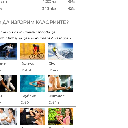
ган
1.583мг
69%
ен
34.3мкг
62%
К ДА ИЗГОРИМ КАЛОРИИТЕ?
те ли колко време трябва да
тувате, за да изгорите 264 калoрии?
ане
Колело
Ски
ч
0:30ч
0:34ч
ци
Плуване
Фитнес
0ч
0:40ч
0:44ч