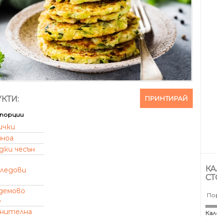
ПРИНТИРАЙ
КТИ:
порции
ички
иноа
дки чесън
КА
гледови
СТ
демово
По
о
анителна
Кал