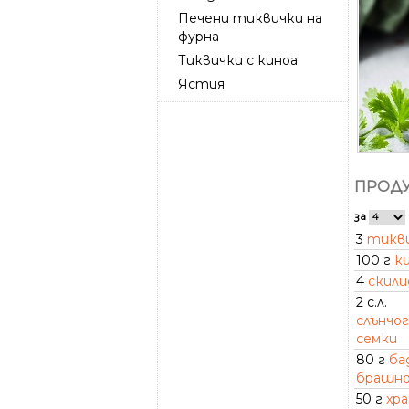
Печени тиквички на
фурна
Тиквички с киноа
Ястия
ПРОДУ
за
3
тикв
100 г
к
4
скили
2 с.л.
слънчо
семки
80 г
ба
брашн
50 г
хр