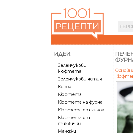
ИДЕИ:
ПЕЧЕН
ФУРН
Зеленчукови
Основн
кюфтета
Кюфте
Зеленчукови ястия
Киноа
Кюфтета
Кюфтета на фурна
Кюфтета от киноа
Кюфтета от
тиквички
Манджи