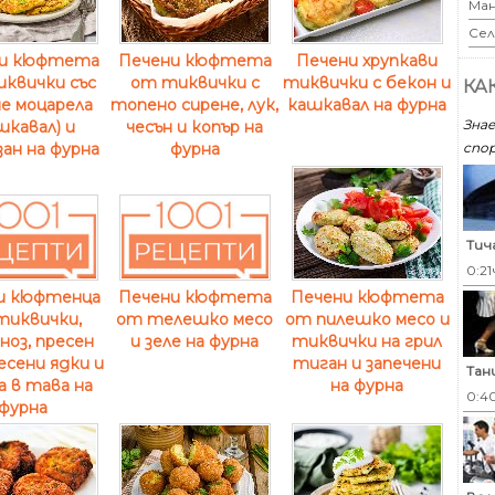
Ман
Сел
ни кюфтета
Печени кюфтета
Печени хрупкави
квички със
от тиквички с
тиквички с бекон и
КА
е моцарела
топено сирене, лук,
кашкавал на фурна
Знае
шкавал) и
чесън и копър на
спор
ан на фурна
фурна
Тич
0:21
Печени кюфтета
и кюфтенца
Печени кюфтета
от пилешко месо и
тиквички,
от телешко месо
тиквички на грил
ноз, пресен
и зеле на фурна
тиган и запечени
весени ядки и
Тан
на фурна
а в тава на
0:4
фурна