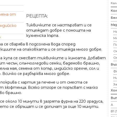
Кал
Кол
мена от
РЕЦЕПТА:
Бе
Маз
Тиквичките се настъргват и се
ндийско
отцеждат добре с помощта на
Н
кухненска кърпа.
л
М
а се сварява в подсолена вода според
П
кциите на опаковката и се отцежда много добре.
Ом
О
ма купа се смесват тиквичките и киноата. Добавят
ит чесън, слънчогледови семки, бадемово брашно,
Въ
лна мая, семена от копър, индийско орехче, сол и
Ф
 Всичко се разбърква много добре.
Н
 покрива с хартия за печене и от сместа се
З
т кюфтенца. Всяко отгоре се поръсват с малко
Хо
во брашно.
Вит
е около 10 минути в загрята фурна на 220 градуса,
А
оето се обръщат и се допичат за още 10 минути.
B1 