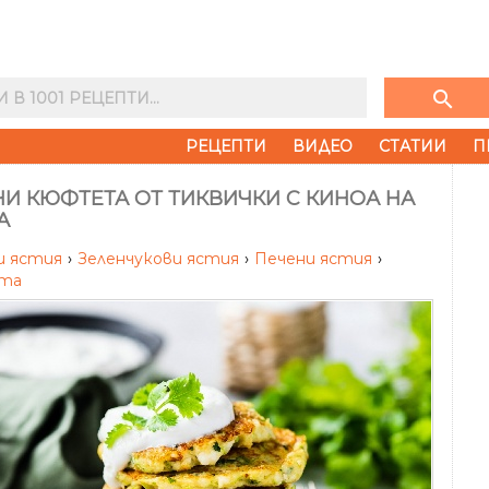
search
РЕЦЕПТИ
ВИДЕО
СТАТИИ
П
И КЮФТЕТА ОТ ТИКВИЧКИ С КИНОА НА
А
и ястия
›
Зеленчукови ястия
›
Печени ястия
›
та