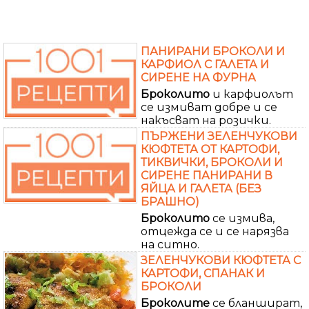
ПАНИРАНИ БРОКОЛИ И
КАРФИОЛ С ГАЛЕТА И
СИРЕНЕ НА ФУРНА
Броколито
и карфиолът
се измиват добре и се
накъсват на розички.
ПЪРЖЕНИ ЗЕЛЕНЧУКОВИ
КЮФТЕТА ОТ КАРТОФИ,
ТИКВИЧКИ, БРОКОЛИ И
СИРЕНЕ ПАНИРАНИ В
ЯЙЦА И ГАЛЕТА (БЕЗ
БРАШНО)
Броколито
се измива,
отцежда се и се нарязва
на ситно.
ЗЕЛЕНЧУКОВИ КЮФТЕТА С
КАРТОФИ, СПАНАК И
БРОКОЛИ
Броколите
се бланшират,