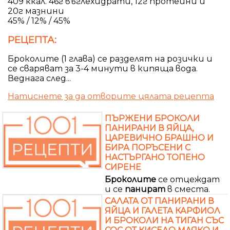
409 ккал. 46г въглехидрати, 12г протеини и
20г мазнини
45% / 12% / 45%
РЕЦЕПТА:
Броколите (1 глава) се разделят на розички и
се сваряват за 3-4 минути в кипяща вода.
Веднага след...
Натиснете за да отворите цялата рецепта
ПЪРЖЕНИ БРОКОЛИ
ПАНИРАНИ В ЯЙЦА,
ЦАРЕВИЧНО БРАШНО И
БИРА ПОРЪСЕНИ С
НАСТЪРГАНО ТОПЕНО
СИРЕНЕ
Броколите
се отцеждат
и се
панират
в сместа.
САЛАТА ОТ ПАНИРАНИ В
ЯЙЦА И ГАЛЕТА КАРФИОЛ
И БРОКОЛИ НА ТИГАН СЪС