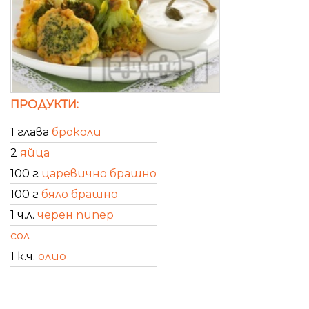
ПРОДУКТИ:
1 глава
броколи
2
яйца
100 г
царевично брашно
100 г
бяло брашно
1 ч.л.
черен пипер
сол
1 к.ч.
олио