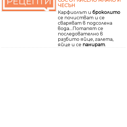
СОС ОТ КИСЕЛО МЛЯКО И
ЧЕСЪН
Карфиолът и
броколито
се почистват и се
сваряват в подсолена
вода....Потапят се
последователно в
разбито яйце, галета,
яйце и се
панират
.